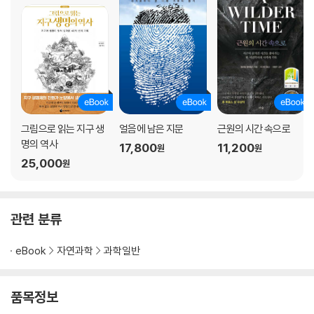
핵과 지구자기장의 형성
제3부 훨씬 오래전부터 나타난 생명
제6장 생명, 그 신비함의 출발
생명이란 무엇인가?
생명의 기원
생명을 이루는 물질
그림으로 읽는 지구 생
얼음에 남은 지문
근원의 시간 속으로
생명 탄생의 과정
명의 역사
17,800
11,200
원
원
생명 탄생에 필요한 지표 환경과 생명 탄생의 장소
25,000
원
제7장 아주 오랜 생명의 흔적
아직도 희미한 명왕누대와 생명의 흔적
시생누대의 흔적들
관련 분류
어두운 젊은 태양의 역설과 원시 미생물 생태계
제8장 눈덩이 지구와 생물의 진화
eBook
자연과학
과학일반
원생누대의 특징
지구 전체가 얼어붙었다
지구동결과 생명의 생존
품목정보
지구동결 이후의 대산화 사건