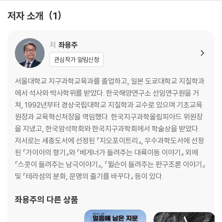
저자 소개
1
제3장 태양계의 형성과 지구-달 시스템
원시태양계의 형성
지구를 만든 재료들
저
좌용주
거대충돌과 달의 탄생
관심작가 알림신청
전통적인 태양계 초기 격변설
태양계 행성의 재배열 : 니스 모델과 그랜드택 모델
서울대학교 지구과학교육과를 졸업하고, 일본 도쿄대학교 지질학과
제4장 지구에 대기와 해양이 만들어지기까지
에서 석사와 박사학위를 받았다. 한국해양연구소 선임연구원을 거
대기와 물의 근원
쳐, 1992년부터 경상국립대학교 지질학과 교수로 있으며 기초교육
동위원소가 들려주는 물의 기원
원장과 교육혁신처장을 역임했다. 한국지구과학올림피아드 위원장
물의 기원에 대한 다른 주장들
을 지냈고, 한국암석학회와 한국지구과학회에서 학술상을 받았다.
원시지구의 환경
저서로는 세종도서에 선정된 『지오포이트리』, 우수과학도서에 선정
원시대기의 진화와 바다의 탄생
된 『가이아의 향기』와 『베게너가 들려주는 대륙이동 이야기』 외에
제5장 지각의 형성과 판구조 운동의 시작
『스콧이 들려주는 남극이야기』, 『윌슨이 들려주는 판구조론 이야기』
잃어버린 지구의 시간과 초기의 암석권
및 『테라섬의 분화, 문명의 줄기를 바꾸다』 등이 있다.
지구 최초의 판구조 운동과 원초대륙의 소멸
지구 표층의 수직 변화
좌용주
의 다른 상품
맨틀의 자리 바꾸기