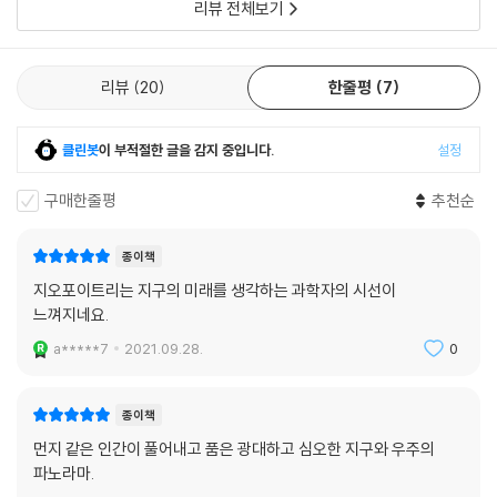
리뷰 전체보기
물질로부터 달이 형성되었다는 설명을 시뮬레이션으로 보여줌으로써 거
의 정설로 받아들여지고 있다. 과학과 기술이 발전하면서 달과 지구의 암
석을 분석한 결과를 바탕으로 합리적인 설명이 만들어진 것이다.
리뷰
20
한줄평
7
생명의 탄생과 달의 형성처럼, 이 책은 지구에 새겨진 가장 오래된 기록들
을 토대로 지구의 과거와 현재를 밝히고 미래를 예측하는, 지구과학의 종
횡무진 활약상을 엿볼 수 있게 해주는 과학 교양서이다. 지구과학의 역사
클린봇
이 부적절한 글을 감지 중입니다.
설정
에서 나왔던 여러 가지 가능성을 한 번에 보여주고, 그중에서도 최근 과학
의 성과에 부합하는 가장 새로운 이야기를 주로 설명한다. 독자들은 이 책
구매한줄평
추천순
을 통해 지구라는 행성의 역사에 대해 알 수 있을 뿐만 아니라 과학 교양서
로서 가능성부터 시작하는 이론의 발달 과정과 과학 전 분야의 통합적인
종이책
사고를 경험할 수 있을 것이다.
지오포이트리는 지구의 미래를 생각하는 과학자의 시선이
느껴지네요.
a*****7
2021.09.28.
0
종이책
먼지 같은 인간이 풀어내고 품은 광대하고 심오한 지구와 우주의
파노라마.