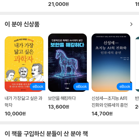
21,000
1
원
이 분야 신상품
내가 가장 닮고 싶은 과
보안을 해킹하다
신성세―초지능 AI의
반
학자
진화와 인류세의 종언
13,600
2
원
10,000
14,700
원
원
이 책을 구입하신 분들이 산 분야 책