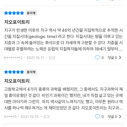
방대한 시를 읽어내는 지구과학의 매혹
었다. 이 책은 지구의 진화 과정을 과학적 지식을 기반으
로 설명함과 동시에 시적인 표현으로 독
종이책
길거리를 지나가다 보면 우리에겐 흔한 돌이 지질학자들에겐 소중한 자료
가 되기도 한다. 발에 채는 돌이 수천만 년~수십억 년의 기록을 품은 귀중
지오포이트리
한 자료로 변하는 것이다. 이런 돌로부터 지구의 조성을 알 수 있고, 과거에
지구가 탄생한 이후의 지구 역사 약 46억 년간을 지질학적으로 추적한 시
어떤 과정을 거쳤는지도 알 수 있다. 달에서 가져온 돌인 월석도 이와 크게
간을 지질시대(geologic time) 라고 한다. 지질시대는 땅을 이루고 있는
다르지 않다.
지층과 그 속에 들어있는 화석으로 더 자세하게 구분할 수 있다. 지층을 시
달은 위성이라고 하기에는 유독 큰 크기 때문에 한때 쌍둥이 천체다, 태평
대별로 주별하려는 노력은 유럽의 지질학자들에 의하여 18세기 말부터 시
양에서 빠져나왔다 등의 소리를 많이 들었던 위성이다. 지구는 어떻게 달
작되었는데, 그들은 특히 지사학의 법칙을 발견하여 지층 구분에 사
k*******2
2021.10.11.
신고
0
댓글
0
을 위성으로 갖게 되었을까? 달의 형성에 대해서는 예로부터 많은 가설이
존재했다. 크게 세 가지로, 분열설, 쌍둥이설, 포획설이다. 그러나 이 세 가
종이책
지 가설은 현재 지구와 달의 공전궤도의 기울기나, 지구 암석 분석을 통한
지오포이트리
구성 물질의 유사성과 물리적인 특징을 설명하지 못하여 폐기됐다. 달의
형성에 대한 새로운 이야기가 필요한 것이다.
고등학교에서 4가지 종류의 과학을 배웠지만, 그 중에서도 지구과학이 제
일 흥미로웠던 것 같다. 비인기 과목이긴 했지만, 내가 직접 살고 있는 곳에
이런 상황에서 거대충돌설이 나왔다. 기술이 발달하고 아폴로계획을 통해
대한 이야기라 그런지.. 마치 역사같이 느껴지기도 했고, 아무튼 원리나 역
달의 암석 시료를 가져와 분석하게 되면서 달과 지구 맨틀의 화학 조성이
사를 하나씩 깨우쳐가는 게 재미있었던 것 같다. 지오포이트리는 지구과학
유사함을 알게 되었고, 이로부터 과거 원시행성 간의 충돌로 인해 지구로
분야에 정통한 저자가 우주, 지구, 생명에 대해 재미있게 알려주고 있는 책
부터 달이 형성됐다는 설명이 등장한 것이다. 물론 이 설명도 순탄하진 않
h****0
2021.10.10.
신고
0
댓글
0
이다. 책
았으나, 최근에 마그마 바다(magma ocean) 상태에서 충돌 후 지구의