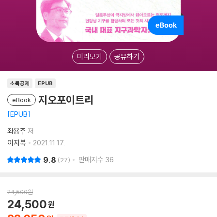
미리보기
공유하기
소득공제
EPUB
지오포이트리
eBook
EPUB
좌용주
저
이지북
2021.11.17.
9.8
판매지수
36
27
24,500
원
24,500