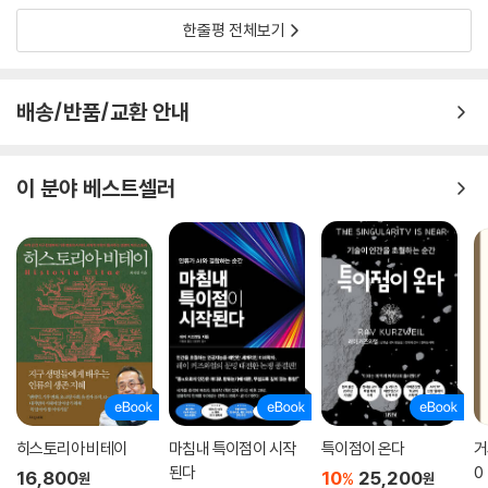
한줄평 전체보기
배송/반품/교환 안내
이 분야 베스트셀러
히스토리아 비테이
마침내 특이점이 시작
특이점이 온다
거
된다
0
16,800
10
25,200
%
원
원