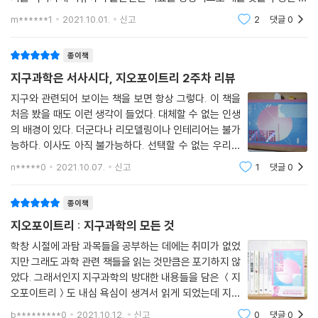
두 가지 조건을 동시에 충족시키지 못해 폐기되었다. 최근에는 여러 물질
덜란드의 지질학자 엄프로브의 개념이다. 저자는 오늘의 이론이 내일의
m******1
2021.10.01.
신고
2
댓글
0
공상이 될지언
이 섞인 잡동사니 월드에서 무작위로 생긴 고분자 물질 중 일부가 해당 조
건 중 한 가지를 충족하게 되고, 다른 기능을 가진 분자를 이용해 RNA 월
종이책
드를 만들었다는 가설이 등장한 상태이다. 비록 가설의 타당성을 위해서는
지구과학은 서사시다, 지오포이트리 2주차 리뷰
더 조사해야겠지만 모든 조건을 만족한 가장 큰 가능성을 지닌 설명임은
분명하다.
지구와 관련되어 보이는 책을 보면 항상 그렇다. 이 책을
처음 봤을 때도 이런 생각이 들었다. 대체할 수 없는 인생
한편 기후변화가 급격한 오늘날, 인류의 미래는 어디로 향하고 있는 것일
의 배경이 있다. 더군다나 리모델링이나 인테리어는 불가
까? 11시 58분 58초에 태어난 인류가 단기간에 지구에 미친 영향은 지대
능하다. 이사도 아직 불가능하다. 선택할 수 없는 우리의
하지만, 넓게 봤을 때는 찰나의 변화에 불과하다. 인류가 수천만 년을 살지
집, 그건 지구다. 우리는 지구를 생각할 때 이제 환경을 떠
않는 이상 인류의 영향은 무시될 것이며, 짧게는 4억 년 후 태양의 변화로
n*****0
2021.10.07.
신고
1
댓글
0
올리지 않을 수 없다. 소설의 3요소가 인물, 사건, 배경이
야기되는 이산화탄소의 감소, 산소의 감소와 온도 상승으로 인해 지구 생
라고 학교에서 배웠던 것처럼
태계는 없어질 운명이다. 결국 인류의 지속적인 생존을 위해서는 지구가
종이책
아닌 다른 행성을 찾아야 한다. 이를 위해 외계생명체 탐색과 행성의 생존
지오포이트리 : 지구과학의 모든 것
적합성 조사가 선행되어야 하며, 바로 이것이 과학의 한 분야로서 지구과
학창 시절에 과탐 과목들을 공부하는 데에는 취미가 없었
학이 시간이 갈수록 각광받는 이유이기도 하다.
지만 그래도 과학 관련 책들을 읽는 것만큼은 포기하지 않
았다. 그래서인지 지구과학의 방대한 내용들을 담은 ＜지
오포이트리＞도 내심 욕심이 생겨서 읽게 되었는데 지구
지표를 구성하는 흔한 돌멩이 하나에서
과학이 매우 재미있는 과목이라는 걸 처음으로 깨닫게 되
b*********0
2021.10.12.
신고
0
댓글
0