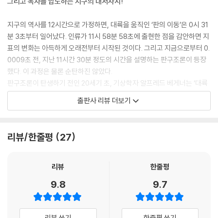
그리고 독자를 압도하는 지구의 대서사시!
공룡에서 유인원까지
지구의 역사를 12시간으로 가정하면, 대륙을 움직인 ‘판의 이동’은 0시 31
제5부 인류의 역사 그리고 미래
분 3초부터 일어났다. 인류가 11시 58분 58초에 출현한 점을 감안하면 지
표의 변화는 아득하게 오래전부터 시작된 것이다. 그리고 지금으로부터 0.
제12장 제4기와 인류의 시대
0009초 전, 지난 11시간 30분 정도의 시간을 설명하는 판구조론이 등장
인간만의 특징
했다. 이 과정은 물론 순탄하진 않았다.
제4기의 지구
판구조론이 탄생하기 전인 20세기 초, 기상학자 알프레드 베게너는 ‘대륙
제4기의 기후변동
이동설’을 통해 땅덩어리가 분리되어 지금과 같은 분포를 만들었다고 설명
출판사 리뷰 더보기
인류의 출현과 진화
했고, 지질학자 해리 헤스가 해저확장설을 통해 해저의 지각이 확장해서
제13장 지구의 미래 그리고 인류의 미래
대륙을 분리시켰다고 설명했다. 둘의 설명은 지금 들어도 직관적인 이해가
지구 생태계에서 인류의 위치
어려울 정도로 얼토당토않다. 이는 해저확장설을 주장한 헤스도 마찬가지
리뷰/한줄평
27
생물의 미래
였는지, 본인의 가설을 ‘지오포이트리’, 즉 과학적 사실을 바탕으로 둔 지질
판구조 운동의 정지와 해양의 소멸
학 이야기라고 표현했다. 하지만 이후 고지자기학의 발전으로 이야기에 불
지구와 태양계의 소멸
과했던 가설들은 판구조론이라는 이론으로 자리잡게 된다.
리뷰
한줄평
대부분의 학문이 마찬가지겠지만, 특히 지구과학은 그 방대한 시공간적 규
9.8
9.7
에필로그
모 때문에 실험으로 증거를 찾거나 반론을 제시하기 어려운 학문이다. 그
래서 어떤 설명들은 허무맹랑한 소리로 그치지만 어떤 주장들은 과학기술
감사의 글
의 발전과 새로운 해석방법의 등장으로 더 오래 살아남기도 하고, 나아가
리뷰 쓰기
한줄평 쓰기