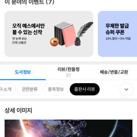
이 분야의 이벤트
7
리뷰/한줄평
도서정보
배송/반품/교환
27
자 소개
관련분류
품목정보
출판사 리뷰
상세 이미지