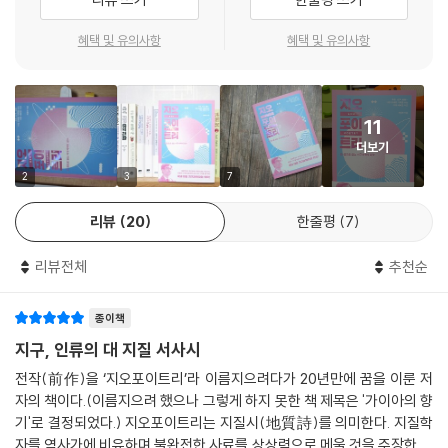
용어정리
이론으로 자리잡기도 한다. 지금의 지구과학도 마찬가지이다. 21세기가 되
참고문헌
어 이전과는 비교도 하지 못할 만큼 과학기술이 발전하고 다양해졌음에도
혜택 및 유의사항
혜택 및 유의사항
불구하고 증명해내기 어려운 문제들이 쌓여있다. 이 책 『지오포이트리』는
현대 과학의 틀 위에서의 지구와 생명, 그리고 인류의 미래를 보여주는 가
설들을 상세히 소개한다.
11
더보기
잡동사니의 세상에서 태어난 생명과
2
3
7
판구조론이 보여주는 인류의 미래
리뷰
20
한줄평
7
지구상의 생명체는 탄소를 기반으로 하며, 단백질이 주 구성원이다. 단백
리뷰전체
추천순
질은 아미노산으로 구성된다. 아미노산은 실험을 통해 그리 어렵지 않게
만들어지며, 우주에도 고분자 화합물을 쉽게 발견할 수 있다. 따라서 원시
종이책
지구에선 아미노산을 발견하는 게 그리 어려운 일은 아니었지만, 아미노산
이 흔하다고 하여 생명 탄생이 쉬웠다는 말은 아니다. 그렇다면 생명은 어
지구, 인류의 대 지질 서사시
떻게 탄생했을까?
전작(前作)을 ‘지오포이트리’라 이름지으려다가 20년만에 꿈을 이룬 저
생명의 탄생 조건에는 ‘자기복제 기능’과 ‘효소로서의 능력’이 필요하다. 자
자의 책이다.(이름지으려 했으나 그렇게 하지 못한 책 제목은 '가이아의 향
기복제를 해야 유전 정보를 옮길 수 있고, 효소 작용이 가능해야 에너지 소
기'로 결정되었다.) 지오포이트리는 지질시(地質詩)를 의미한다. 지질학
모를 줄일 수 있기 때문이다. 과거 단백질 월드 가설과 DNA 월드 가설은
자를 역사가에 비유하며 불완전한 사료를 상상력으로 메울 것을 주장한 네