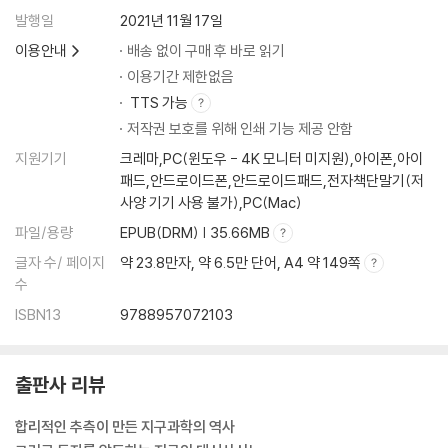
원생누대 초기 진핵생물의 출현
발행일
2021년 11월 17일
원생누대 후기 다세포 동물의 출편
이용안내
배송 없이 구매 후 바로 읽기
이용기간 제한없음
제4부 대륙과 생명의 얽힘과 단속적인 변화
TTS 가능
제9장 초대륙의 전설
저작권 보호를 위해 인쇄 기능 제공 안함
원초대륙에서 초대륙으로의 변화
지원기기
크레마,PC(윈도우 - 4K 모니터 미지원),아이폰,아이
대륙지각의 성장
패드,안드로이드폰,안드로이드패드,전자책단말기(저
저어콘이 밝혀주는 대륙의 성장
사양 기기 사용 불가),PC(Mac)
초대륙의 형성과 주기성
파일/용량
EPUB(DRM) | 35.66MB
제10장 해수면 변동과 고생대의 생물 대폭발
글자 수/ 페이지
약 23.8만자, 약 6.5만 단어, A4 약 149쪽
생물 대폭발을 위한 지표환경의 변화
수
생물 대폭발과 진화
ISBN13
9788957072103
새로 밝혀진 사상 최대의 멸종 사건
제11장 중생대 이후의 대륙이동과 생물의 진화
중생대 생물 진화의 배경
출판사 리뷰
곤드와나-판게아의 형성과 분리
중생대~신생대의 생물 진화
합리적인 추측이 만든 지구과학의 역사
중생대~신생대의 기후 환경의 변화