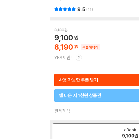
9.5
11
9,100
원
9,100
8,190
쿠폰혜택가
YES포인트
사용 가능한 쿠폰 받기
앱 다운 시 1천원 상품권
결제혜택
eBook
9,100
원