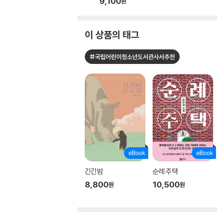
9,100
원
이 상품의 태그
#국립어린이청소년도서관사서추천
긴긴밤
순례 주택
8,800
10,500
원
원