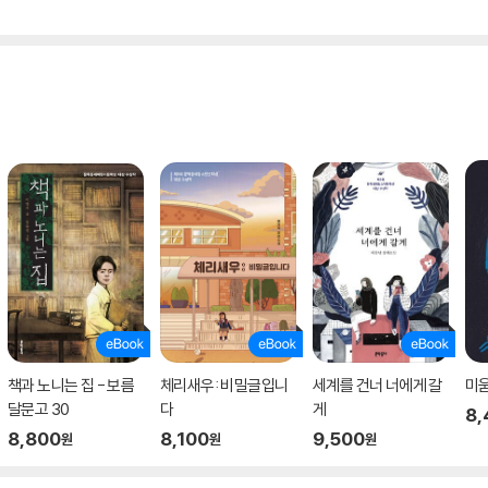
책과 노니는 집 - 보름
체리새우: 비밀글입니
세계를 건너 너에게 갈
미
달문고 30
다
게
8,
8,800
8,100
9,500
원
원
원