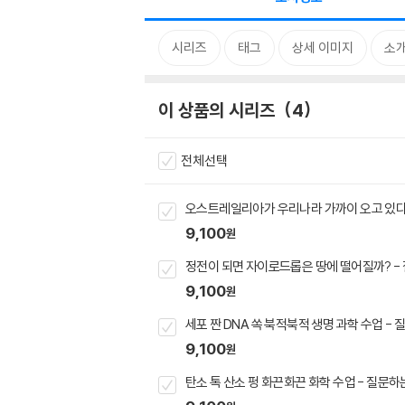
시리즈
태그
상세 이미지
소
이 상품의 시리즈
4
전체선택
오스트레일리아가 우리나라 가까이 오고 있다고
9,100
원
정전이 되면 자이로드롭은 땅에 떨어질까? - 
9,100
원
세포 짠 DNA 쏙 북적북적 생명 과학 수업 - 
9,100
원
탄소 톡 산소 펑 화끈화끈 화학 수업 - 질문하는