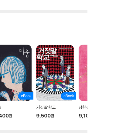
움
거짓말 학교
남한산성
환경과 생
대
400
9,500
9,100
원
원
원
9,100