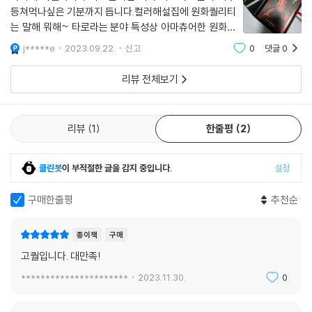
등쳐먹나싶은 기분까지 듭니다.컬러해설집에 원화퀄리티
는 말해 뭐해~ 타로라는 분야 특성상 아마츄어한 원화나
이미지도 많은데 프로페셔널이자나요 블리자드!!!와우저
j*****e
2023.09.22.
신고
0
댓글
0
이고 디아블로 그다지 즐기진 않았던 사람이지만 기대이
상의 굿즈입니다.대추천!
리뷰 전체보기
리뷰
1
한줄평
2
클린봇
이 부적절한 글을 감지 중입니다.
설정
구매한줄평
추천순
종이책
구매
고퀄입니다. 대만족!
**********************
2023.11.30.
0