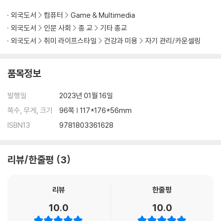
외국도서
컴퓨터
Game & Multimedia
외국도서
인문 사회
종 교
기타 종교
외국도서
취미 라이프스타일
건강과 미용
자기 관리/카운셀링
품목정보
발행일
2023년 01월 16일
쪽수, 무게, 크기
96쪽 | 117*176*56mm
ISBN13
9781803361628
리뷰/한줄평
3
리뷰
한줄평
10.0
10.0