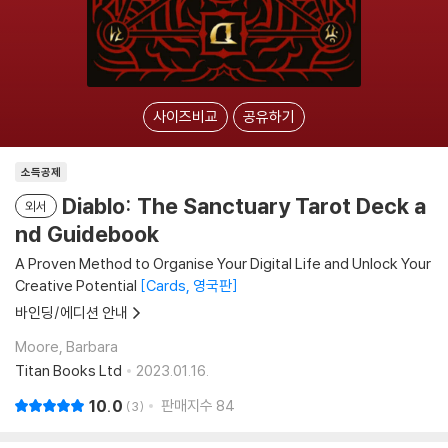
사이즈비교
공유하기
소득공제
Diablo: The Sanctuary Tarot Deck a
외서
nd Guidebook
A Proven Method to Organise Your Digital Life and Unlock Your
Creative Potential
Cards, 영국판
바인딩/에디션 안내
Moore, Barbara
Titan Books Ltd
2023.01.16.
10.0
판매지수
84
3