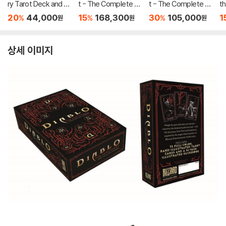
ry Tarot Deck and G
t - The Complete C
t - The Complete C
th
uidebook
ollection
ollection
20
44,000
15
168,300
30
105,000
1
%
%
%
원
원
원
상세 이미지