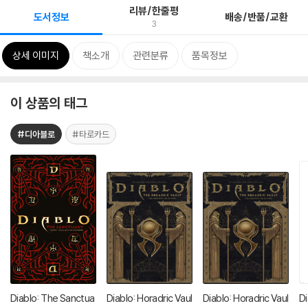
리뷰/한줄평
도서정보
배송/반품/교환
3
상세 이미지
책소개
관련분류
품목정보
이 상품의 태그
#디아블로
#타로카드
Diablo: The Sanctua
Diablo: Horadric Vaul
Diablo: Horadric Vaul
Di