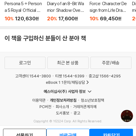
Persona 5 + Person
Diary of an 8-Bit Wa
Force: Character De
Di
a 5 Royal: Official De
rrior: Shadow Over
sign from Life Drawi
rr
sign Works
Aetheria: An Unoffic
ng
n 
10
120,630
20
17,600
10
69,450
2
%
%
%
원
원
원
ial Minecraft Advent
t
ure Volume 7
5
이 책을 구입하신 분들이 산 분야 책
로그인
최근 본 상품
주문/배송
고객센터 1544-3800
티켓 1544-6399
중고샵 1566-4295
eBook 1:1문의/채팅상담
예스이십사(주) 사업자 정보
이용약관
개인정보처리방침
청소년보호정책
PC버전
회사소개
거래처관계자께
도서홍보
광고
Copyright © YES24 Corp. All Rights Reserved.
MATOM8
선물하기
바로구매
카트담기