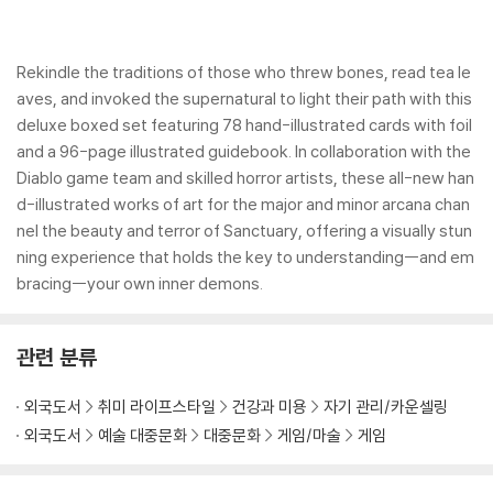
Rekindle the traditions of those who threw bones, read tea le
aves, and invoked the supernatural to light their path with this
deluxe boxed set featuring 78 hand-illustrated cards with foil
and a 96-page illustrated guidebook. In collaboration with the
Diablo game team and skilled horror artists, these all-new han
d-illustrated works of art for the major and minor arcana chan
nel the beauty and terror of Sanctuary, offering a visually stun
ning experience that holds the key to understanding--and em
bracing--your own inner demons.
관련 분류
외국도서
취미 라이프스타일
건강과 미용
자기 관리/카운셀링
외국도서
예술 대중문화
대중문화
게임/마술
게임