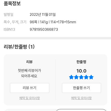
품목정보
발행일
2022년 11월 01일
쪽수, 무게, 크기
96쪽 | 141g | 114*178*15mm
ISBN13
9781950366873
리뷰/한줄평
1
리뷰
한줄평
10.0
첫번째 리뷰어가
되어주세요.
리뷰 쓰기
한줄평 쓰기
혜택 및 유의사항
혜택 및 유의사항