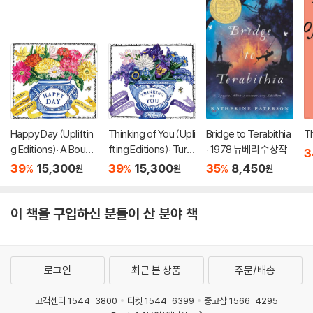
Happy Day (Upliftin
Thinking of You (Upli
Bridge to Terabithia
Th
g Editions): A Bouqu
fting Editions): Turn
: 1978 뉴베리 수상작
3
et in a Book (부케북 /
This Book Into a Bou
39
15,300
39
15,300
35
8,450
%
%
%
원
원
원
팝업북)
quet (부케북 / 팝업
북)
이 책을 구입하신 분들이 산 분야 책
로그인
최근 본 상품
주문/배송
고객센터 1544-3800
티켓 1544-6399
중고샵 1566-4295