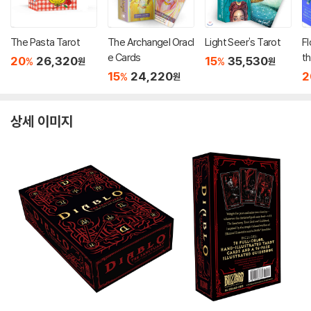
The Pasta Tarot
The Archangel Oracl
Light Seer's Tarot
Fl
e Cards
t
20
26,320
15
35,530
%
%
원
원
e
15
24,220
2
%
원
상세 이미지