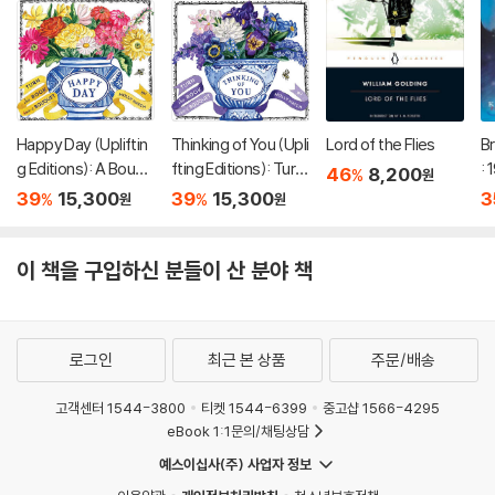
Happy Day (Upliftin
Thinking of You (Upli
Lord of the Flies
Br
g Editions): A Bouqu
fting Editions): Turn
:
46
8,200
%
원
et in a Book (부케북 /
This Book Into a Bou
39
15,300
39
15,300
3
%
%
원
원
팝업북)
quet (부케북 / 팝업
북)
이 책을 구입하신 분들이 산 분야 책
로그인
최근 본 상품
주문/배송
고객센터 1544-3800
티켓 1544-6399
중고샵 1566-4295
eBook 1:1문의/채팅상담
예스이십사(주) 사업자 정보