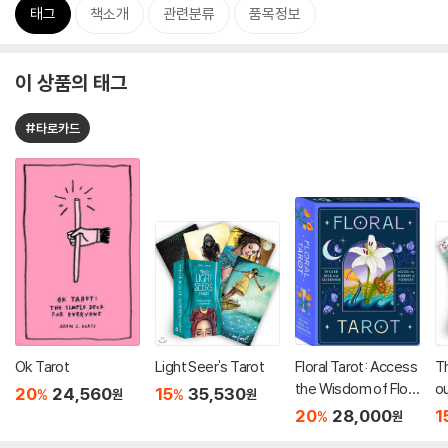
태그
책소개
관련분류
품목정보
이 상품의 태그
#타로카드
Ok Tarot
Light Seer's Tarot
Floral Tarot: Access
Th
the Wisdom of Flow
o
20
24,560
15
35,530
%
%
원
원
ers
20
28,000
1
%
원