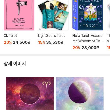
Ok Tarot
Light Seer's Tarot
Floral Tarot: Access
Th
the Wisdom of Flow
o
20
24,560
15
35,530
%
%
원
원
ers
20
28,000
1
%
원
상세 이미지