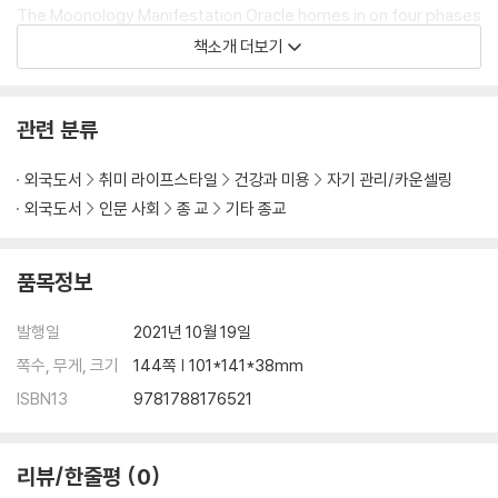
The Moonology Manifestation Oracle homes in on four phases
of the Moon to provide direct, actionable guidance to help yo
책소개 더보기
u boost your manifestation. Within each phase, the deck expl
ores the unique power of the Moon as She moves through the
signs of the zodiac, and the amazing ways these energies can
관련 분류
influence the emotions and experiences of your daily life. Loo
k to the Moon for support and you will discover how to access
외국도서
취미 라이프스타일
건강과 미용
자기 관리/카운셀링
the inner power you've had all along!
외국도서
인문 사회
종 교
기타 종교
품목정보
발행일
2021년 10월 19일
쪽수, 무게, 크기
144쪽 | 101*141*38mm
ISBN13
9781788176521
리뷰/한줄평
0