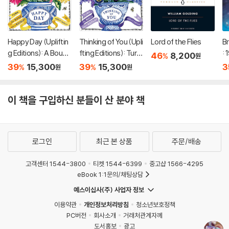
Happy Day (Upliftin
Thinking of You (Upli
Lord of the Flies
Br
g Editions): A Bouqu
fting Editions): Turn
:
46
8,200
%
원
et in a Book (부케북 /
This Book Into a Bou
39
15,300
39
15,300
3
%
%
원
원
팝업북)
quet (부케북 / 팝업
북)
이 책을 구입하신 분들이 산 분야 책
로그인
최근 본 상품
주문/배송
고객센터 1544-3800
티켓 1544-6399
중고샵 1566-4295
eBook 1:1문의/채팅상담
예스이십사(주) 사업자 정보
이용약관
개인정보처리방침
청소년보호정책
PC버전
회사소개
거래처관계자께
도서홍보
광고