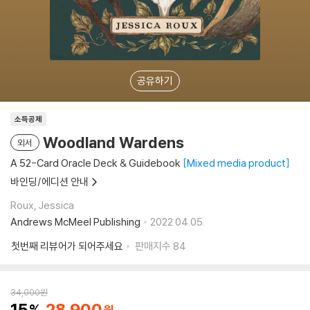
공유하기
소득공제
Woodland Wardens
외서
A 52-Card Oracle Deck & Guidebook
Mixed media product
바인딩/에디션 안내
Roux, Jessica
Andrews McMeel Publishing
2022.04.05.
첫번째 리뷰어가 되어주세요
판매지수
84
34,000
원
15
28,900