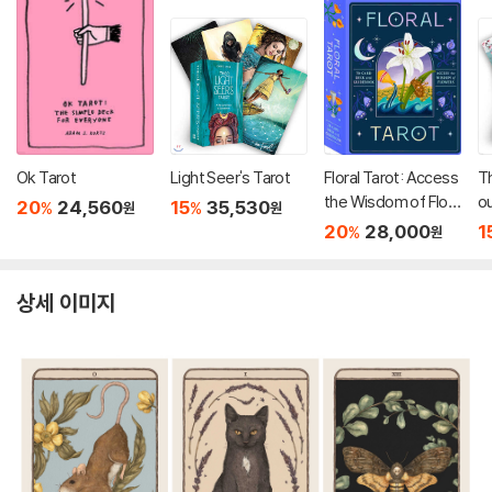
Ok Tarot
Light Seer's Tarot
Floral Tarot: Access
Th
the Wisdom of Flow
o
20
24,560
15
35,530
%
%
원
원
ers
20
28,000
1
%
원
상세 이미지