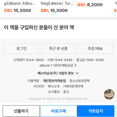
g Editions): A Bouqu
fting Editions): Turn
:
46
8,200
%
원
et in a Book (부케북 /
This Book Into a Bou
39
15,300
39
15,300
3
%
%
원
원
팝업북)
quet (부케북 / 팝업
북)
이 책을 구입하신 분들이 산 분야 책
로그인
최근 본 상품
주문/배송
고객센터 1544-3800
티켓 1544-6399
중고샵 1566-4295
eBook 1:1문의/채팅상담
예스이십사(주) 사업자 정보
이용약관
개인정보처리방침
청소년보호정책
PC버전
회사소개
거래처관계자께
도서홍보
광고
Copyright © YES24 Corp. All Rights Reserved.
MATOM8
선물하기
바로구매
카트담기