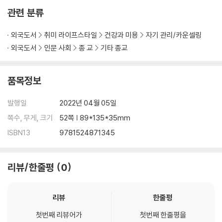
관련 분류
외국도서
취미 라이프스타일
건강과 미용
자기 관리/카운셀링
외국도서
인문 사회
종 교
기타 종교
품목정보
발행일
2022년 04월 05일
쪽수, 무게, 크기
52쪽 | 89*135*35mm
ISBN13
9781524871345
리뷰/한줄평
0
리뷰
한줄평
첫번째 리뷰어가
첫번째 한줄평을