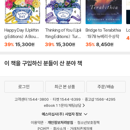
Happy Day (Upliftin
Thinking of You (Upli
Bridge to Terabithia
Lo
g Editions): A Bouqu
fting Editions): Turn
: 1978 뉴베리 수상작
4
et in a Book (부케북 /
This Book Into a Bou
39
15,300
39
15,300
35
8,450
%
%
%
원
원
원
팝업북)
quet (부케북 / 팝업
북)
이 책을 구입하신 분들이 산 분야 책
로그인
최근 본 상품
주문/배송
고객센터 1544-3800
티켓 1544-6399
중고샵 1566-4295
eBook 1:1문의/채팅상담
예스이십사(주) 사업자 정보
이용약관
개인정보처리방침
청소년보호정책
PC버전
회사소개
거래처관계자께