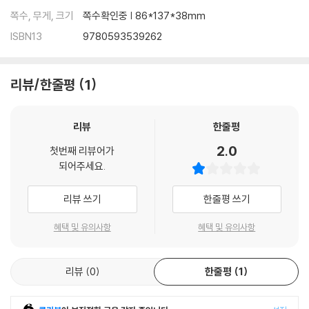
쪽수, 무게, 크기
쪽수확인중 | 86*137*38mm
ISBN13
9780593539262
리뷰/한줄평
1
리뷰
한줄평
2.0
첫번째 리뷰어가
되어주세요.
리뷰 쓰기
한줄평 쓰기
혜택 및 유의사항
혜택 및 유의사항
리뷰
0
한줄평
1