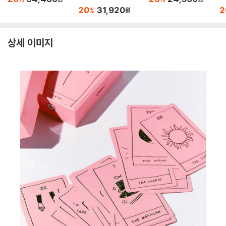
e
20
31,920
2
%
원
상세 이미지