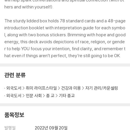
hers and within yourself).
The sturdy lidded box holds 78 standard cards and a 48-page
introduction booklet with interpretation guide for each symbo
l, along with two bonus stickers. Brimming with hope and good
energy, this deck avoids depictions of race, religion, or gende
r to help YOU focus your intention, find clarity, and remember t
hat even if things aren’t perfect, they’re still going to be OK.
관련 분류
외국도서
취미 라이프스타일
건강과 미용
자기 관리/카운셀링
외국도서
인문 사회
종 교
기타 종교
품목정보
발행일
2022년 09월 20일