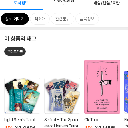
리뷰/한줄평
도서정보
배송/반품/교환
1
상세 이미지
책소개
관련분류
품목정보
이 상품의 태그
#타로카드
Light Seer's Tarot
Sefirot - The Spher
Ok Tarot
Fl
es of Heaven Tarot
t
20
34,480
20
24,560
%
%
원
원