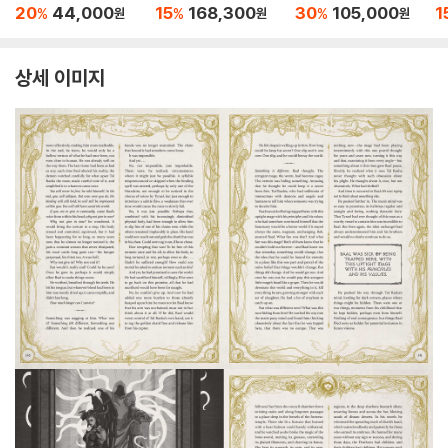
uidebook
ollection
ollection
20
44,000
15
168,300
30
105,000
1
%
%
%
원
원
원
상세 이미지