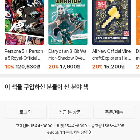
Persona 5 + Person
Diary of an 8-Bit Wa
All New Official Mine
Di
a 5 Royal: Official De
rrior: Shadow Over
craft Explorer's Han
rr
sign Works
Aetheria: An Unoffic
dbook
n 
10
120,630
20
17,600
20
15,200
2
%
%
%
원
원
원
ial Minecraft Advent
t
ure Volume 7
5
이 책을 구입하신 분들이 산 분야 책
로그인
최근 본 상품
주문/배송
고객센터 1544-3800
티켓 1544-6399
중고샵 1566-4295
eBook 1:1문의/채팅상담