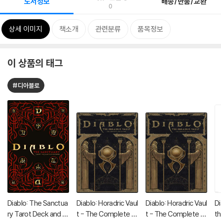
도서정보
배송/반품/교환
0
상세 이미지
책소개
관련분류
품목정보
이 상품의 태그
#디아블로
Diablo: The Sanctua
Diablo: Horadric Vaul
Diablo: Horadric Vaul
Di
ry Tarot Deck and G
t - The Complete C
t - The Complete C
th