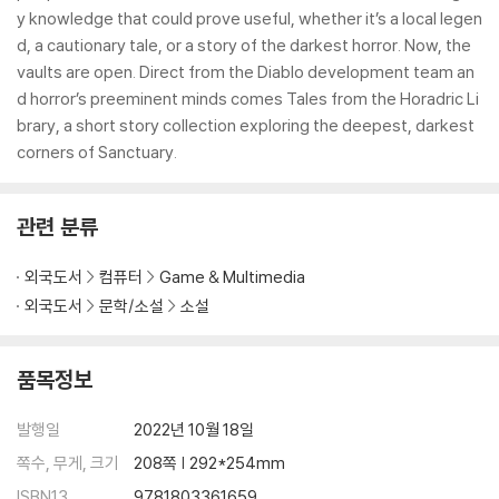
y knowledge that could prove useful, whether it’s a local legen
d, a cautionary tale, or a story of the darkest horror. Now, the
vaults are open. Direct from the Diablo development team an
d horror’s preeminent minds comes Tales from the Horadric Li
brary, a short story collection exploring the deepest, darkest
corners of Sanctuary.
관련 분류
외국도서
컴퓨터
Game & Multimedia
외국도서
문학/소설
소설
품목정보
발행일
2022년 10월 18일
쪽수, 무게, 크기
208쪽 | 292*254mm
ISBN13
9781803361659