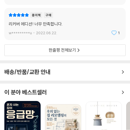
종이책
구매
리커버 에디션! 너무 만족합니다.
w*********u
2022.06.22.
1
한줄평 전체보기
배송/반품/교환 안내
이 분야 베스트셀러