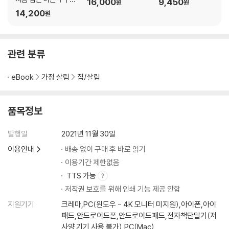
16,000
9,450
원
원
을까
14,200
원
관련 분류
eBook
가정 살림
집/살림
품목정보
발행일
2021년 11월 30일
이용안내
배송 없이 구매 후 바로 읽기
이용기간 제한없음
TTS 가능
저작권 보호를 위해 인쇄 기능 제공 안함
지원기기
크레마,PC(윈도우 - 4K 모니터 미지원),아이폰,아이
패드,안드로이드폰,안드로이드패드,전자책단말기(저
사양 기기 사용 불가),PC(Mac)