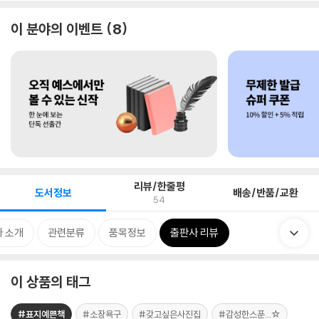
이 분야의 이벤트
8
리뷰/한줄평
도서정보
배송/반품/교환
54
 소개
관련분류
품목정보
출판사 리뷰
이 상품의 태그
#표지예쁜책
#소장욕구
#갖고싶은사진집
#감성한스푼...☆