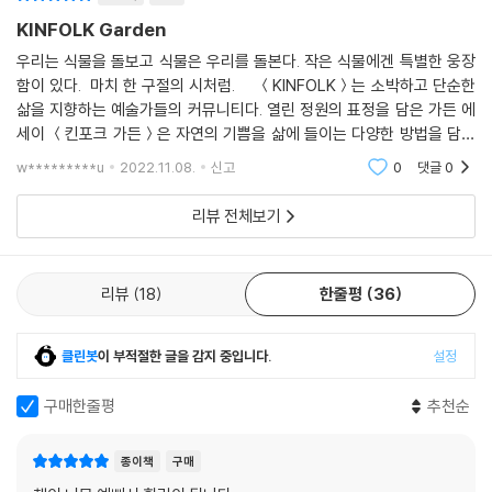
KINFOLK Garden
우리는 식물을 돌보고 식물은 우리를 돌본다. 작은 식물에겐 특별한 웅장
함이 있다. 마치 한 구절의 시처럼. ＜KINFOLK＞는 소박하고 단순한
삶을 지향하는 예술가들의 커뮤니티다. 열린 정원의 표정을 담은 가든 에
세이 ＜킨포크 가든＞은 자연의 기쁨을 삶에 들이는 다양한 방법을 담은
책이라 할수 있다. 킨포크 편집장 존 번스와 킨포크 팀은 14개국 22개 도
w*********u
2022.11.08.
신고
0
댓글
0
시를 돌며 전
리뷰 전체보기
리뷰
18
한줄평
36
클린봇
이 부적절한 글을 감지 중입니다.
설정
구매한줄평
추천순
종이책
구매