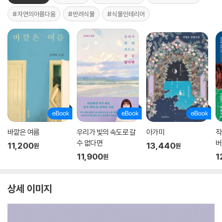
#자연의아름다움
#반려식물
#식물인테리어
바깥은 여름
우리가 빛의 속도로 갈
아가미
작
수 없다면
버
11,200
13,440
원
원
11,900
1
원
상세 이미지