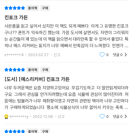
걱정과 고됨이 자연의 힘 안에서 차분히 가라앉는 순간이 있다.” 우리도 자
종이책
구매
연이 주는 위안을 잘 알고 있다. 그러나 소로처럼 훌쩍 숲으로 떠날 수 없다
킨포크 가든
면, 내 방 한편에 작은 화분 하나 놓아두고 이 책을 펼쳐보는 건 어떨까. 식
사은품을 읽고 싶어서 샀지만 이 책도 되게 예쁘다. 이게 그 유명한 킨포크
물을 돌본다는 사실만으로 말없이 전해지는 동지애를 느끼고, 문득 편안해
구나?? 폰트가 익숙하긴 했는데. 가끔 도시에 살면서도 자연이 그리워지
지는 마음을 느낄 수 있을 것이다. 도시의 소음은 사라지고, 바람에 날린 나
는 순간들이 꽤 있는데 이 책을 읽으면서 대리만족 할 수 있어서 좋았다. 특
뭇잎이 바닥을 스치는 나긋한 소리가 들려온다.
히나 예스 리커버는 표지가 너무 예뻐서 만족감이 더 느껴졌다. 언젠가 주
택에 살게 되면 정원을 가꿔보고 싶다. 조금이라도 자연과 가깝게 살아보
s*******4
2023.02.27.
신고
0
댓글
0
고 싶다. 고양이
종이책
구매
[도서] [예스리커버] 킨포크 가든
너무 두꺼운책은 요즘 지양하고있어요 무겁기도하고 더 잘안읽게되더라
구요. 그래서 관심을 안가지려했는데 요즘 식물에 관심이 많아진터라. 처
음에는 텀블러가 너무 제취향이였고 자연의 관련된 책이라 너무 고민하다
가 구매하게되었습니다. 평소에 식물상식이 너무 없어서 키우는 족족 다
죽이고 그러는데 이책을 통해서 살릴수있는 손이 되었으면 하는 마음은 쪼
h*******y
2022.12.08.
신고
0
댓글
0
꼼(?)있습니다 .
종이책
구매