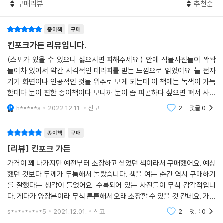
구매리뷰
추천순
세 번째 장 ‘커뮤니티(Community)’에서는 돌봄의 결실을 나누며 새로운
관계망을 키워낸 사람들의 이야기를 만날 수 있다. 커뮤니티 농장에서 직
종이책
구매
접 유기농 채소를 수확하는 코펜하겐 사람들, 신선한 채소를 구하기 어려
운 지역의 공공화단에 토마토, 과일나무를 심어 주민들의 식량난을 해결한
킨포크가든 리뷰입니다.
활동가의 이야기 등 식물을 매개로 유대를 나누는 사람들의 따뜻한 이야기
(스포가 있을 수 있으니 싫으시면 피해주세요.) 안에 식물사진들이 꽉꽉
를 볼 수 있다. 또한 고요한 아름다움이 깃든, 사람과 자연이 평화롭게 공존
들어차 있어서 약간 시각적인 테라피를 받는 느낌으로 읽었어요. 늘 전자
하는 공간을 소개하기도 한다. 세계에서 가장 아름다운 묘지공원으로 손꼽
기기 화면이나 인공적인 것들 위주로 보게 되는데 이 책에는 녹색이 가득
히는 스톡홀름의 스코그쉬르코고르덴으로도 가보자.
한데다 눈이 편한 종이책이다 보니까 눈이 좀 피곤하다 싶으면 펴서 사진
만 쭉 보기도 하고 한 두개만 정해놓고 진득하게 보기도 해요. 식물사진 좋
h*****s
2022.12.11.
신고
2
댓글
0
아하시면 추천해요
일상을 지키고 새로이 할 아름다움을 찾는다면
종이책
구매
이 책에는 꽃으로 요리하는 방법, 식물을 디자인 오브제로 연출하는 방법,
[리뷰] 킨포크 가든
꽃말에 담긴 의미 사용법 등 킨포크다운 감성적인 팁과, 꽃다발의 꽃을 재
활용하는 방법, 집에서 키우기 좋은 채소와 관리법 등 실용적인 정보가 가
가격이 꽤 나가지만 예전부터 소장하고 싶었던 책이라서 구매했어요. 예상
했던 것보다 두께가 두툼해서 놀랐습니다. 책을 여는 순간 역시 구매하기
득하다. 일상을 지탱해줄 아름다움을 찾고 있다면, 이 책에서 영감과 가이
를 잘했다는 생각이 들었어요. 수록되어 있는 사진들이 무척 감각적입니
드를 얻을 수 있을 것이다. 책을 덮을 즈음에는 나만의 작은 화단을 만들어
다. 게다가 양장본이라 무척 튼튼해서 오래 소장할 수 있을 것 같네요. 가만
나갈 생각에 즐거운 고민이 시작될 지도 모른다.
히 보기만 해도 힐링되는 책입니다. 식물을 좋아하시는 분이라면 구매 만
s*********5
2021.12.01.
신고
2
댓글
0
족도 100퍼센트일
자연을 지극히 사랑했던 수필가, 헨리 데이비드 소로는 이렇게 썼다. “모든