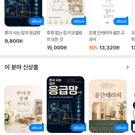
혼자 사는 집의 응급망
후회 없는 집 리모델링
조명 인테리어 셀프 교
코
의 모든 것
과서
피
9,800
원
15,000
10
13,320
1
%
원
원
이 분야 신상품