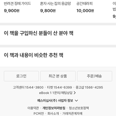
반려견 장례 가이드
혼자 사는 집의 응급망
공간테라피
이
법
9,900
9,800
10,000
원
원
원
9
이 책을 구입하신 분들이 산 분야 책
이 책과 내용이 비슷한 추천 책
로그인
최근 본 상품
주문/배송
고객센터 1544-3800
티켓 1544-6399
중고샵 1566-4295
eBook 1:1문의/채팅상담
예스이십사(주) 사업자 정보
이용약관
개인정보처리방침
청소년보호정책
PC버전
회사소개
거래처관계자께