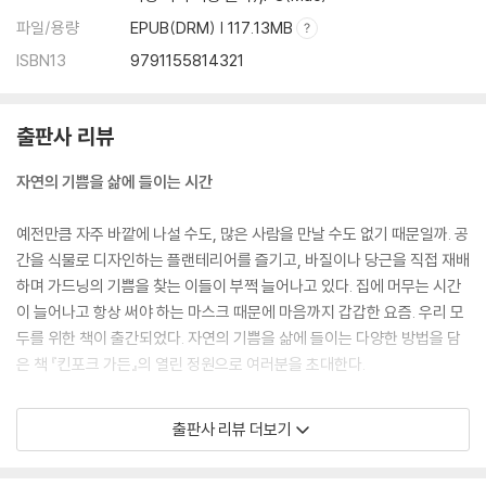
파일/용량
EPUB(DRM) | 117.13MB
ISBN13
9791155814321
출판사 리뷰
자연의 기쁨을 삶에 들이는 시간
예전만큼 자주 바깥에 나설 수도, 많은 사람을 만날 수도 없기 때문일까. 공
간을 식물로 디자인하는 플랜테리어를 즐기고, 바질이나 당근을 직접 재배
하며 가드닝의 기쁨을 찾는 이들이 부쩍 늘어나고 있다. 집에 머무는 시간
이 늘어나고 항상 써야 하는 마스크 때문에 마음까지 갑갑한 요즘. 우리 모
두를 위한 책이 출간되었다. 자연의 기쁨을 삶에 들이는 다양한 방법을 담
은 책 『킨포크 가든』의 열린 정원으로 여러분을 초대한다.
감각적인 정원 사진과 친밀한 이야기가 담긴 『킨포크 가든』은 오래 두고
출판사 리뷰 더보기
볼수록 사랑스러운 책이다. 이 책의 무대는 정원이고, 주인공은 그곳을 매
일 돌보는 사람들이다. 『킨포크』의 편집장 존 번스와 킨포크 팀은 덴마크