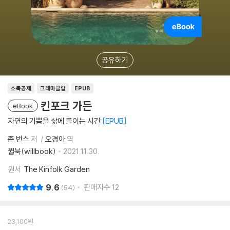
공유하기
소득공제
크레마클럽
EPUB
킨포크 가든
eBook
자연의 기쁨을 삶에 들이는 시간
EPUB
존 번스
저
오경아
역
윌북(willbook)
2021.11.30.
원서
The Kinfolk Garden
9.6
판매지수
12
54
23,100
원