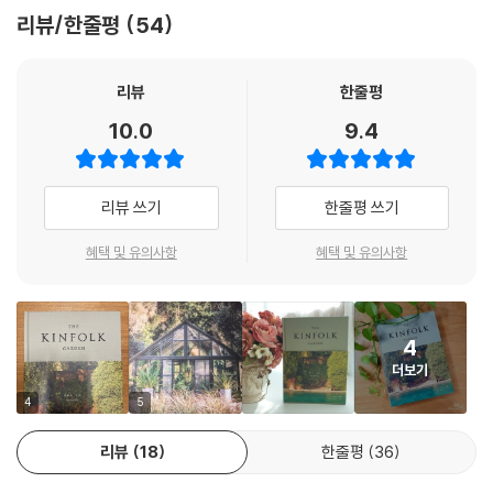
코펜하겐, 스페인 마요르카, 프랑스 파리, 미국 포틀랜드 등 전 세계 14개
리뷰/한줄평
54
국 23개 도시를 돌며 개인의 취향과 역사가 녹아 있는 정원을 방문했고, 그
곳을 돌보며 식물과 조화롭게 사는 법을 모색하는 30명의 화가, 디자이너,
원예사, 플로리스트를 만났다.
리뷰
한줄평
10.0
9.4
‘킨포크 가든’다운 따뜻하고도 독창적인 구성
책의 첫 장 ‘돌봄(Care)’에는 각자의 공간과 취향에 맞게 정원을 디자인하
리뷰 쓰기
한줄평 쓰기
고, 식물을 돌보며 자기를 돌보는 법을 배우는 이들의 이야기가 담겼다. 숨
가쁜 도시의 삶을 떠나 터키의 작은 마을에서 정원을 가꾸며 살아가는 원
혜택 및 유의사항
혜택 및 유의사항
예가 펨, 자신을 닮은 오래된 집에서 ‘아무것도 바꾸고 싶지 않은’ 하루하루
를 꾸려가는 부에노스아이레스의 건축가 알레한드로를 만나보자.
4
‘독창성(Creativity)’을 주제로 다룬 두 번째 장에서는 식물의 아름다움을
더보기
이해하고, 창밖 풍경에서 영감을 얻어 창의적인 활동을 하는 이들의 이야
기를 만날 수 있다. 식물의 시적 몸짓을 연구하며 종이꽃을 만드는 뉴욕의
4
5
공예가 소우랍, 소탈하고 우아한 튤립에서 영감을 얻어 공간을 디자인하는
리뷰
18
한줄평
36
인테리어 디자이너 리사와 레오를 만나보자.