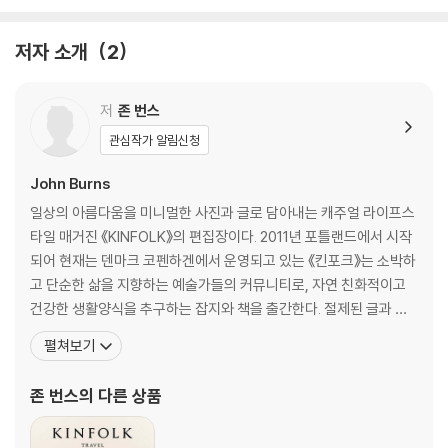
감사의 글
저자 소개
2
저
존 번스
관심작가 알림신청
John Burns
일상의 아름다움을 미니멀한 사진과 글로 담아내는 캐주얼 라이프스
타일 매거진 《KINFOLK》의 편집장이다. 2011년 포틀랜드에서 시작
되어 현재는 덴마크 코펜하겐에서 운영되고 있는 《킨포크》는 소박하
고 단순한 삶을 지향하는 예술가들의 커뮤니티로, 자연 친화적이고
건강한 생활양식을 추구하는 잡지와 책을 출간한다. 절제된 글과 감
각적인 사진, 새로운 삶의 태도가 담긴 계간지 《킨포크》는 출간되자
펼쳐보기
마자 전 세계 젊은 세대들을 매료시켰고 미국은 물론 유럽, 호주, 일
본까지 급속도로 퍼져나가 수많은 킨포크족을 낳으며 그들의 라이프
존 번스
의 다른 상품
스타일을 ‘빠름에서 느림으로, 홀로에서 함께로, 복잡함에서 단