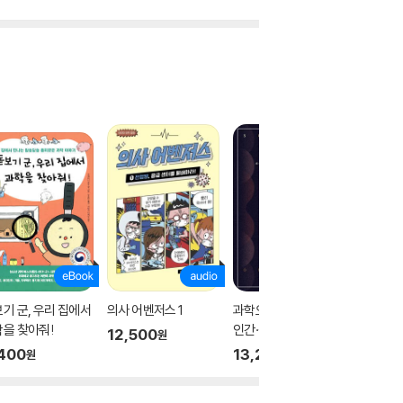
기 군, 우리 집에서
의사 어벤저스 1
과학오디세이 라이프 :
생명을 
을 찾아줘!
인간·생명 그리고 마음
12,500
15,40
원
400
13,200
원
원