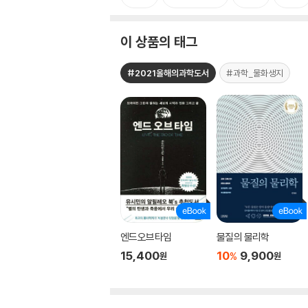
이 상품의 태그
#2021올해의과학도서
#과학_물화생지
엔드오브타임
물질의 물리학
15,400
10
9,900
%
원
원