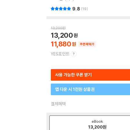
9.8
19
13,200
원
13,200
11,880
쿠폰혜택가
YES포인트
사용 가능한 쿠폰 받기
앱 다운 시 1천원 상품권
결제혜택
eBook
13,200
원