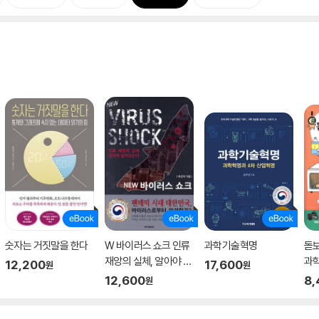
숫자는 거짓말을 한다
W 바이러스 쇼크 인류
과학기술혁명
돋보
재앙의 실체, 알아야 살
과학
12,200
17,600
원
원
아남는다
12,600
8,
원