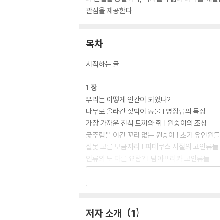
관점을 제공한다.
목차
시작하는 글
1 장
우리는 어떻게 인간이 되었나?
나무로 올라간 젖먹이 동물 | 영장류의 특징
가장 가까운 친척 토끼와 쥐 | 원숭이의 조상
굶주림을 이긴 꼬리 없는 원숭이 | 초기 유인원들
잘못 고른 보금자리 | 피테쿠스 시절의 고인류들
인류의 또 다른 요람? | 남아프리카 고인류들
잃어버린 고리 | 호모 직전의 중간종
비로소 사람이 되다 | 최초의 호모
장거리 경주의 달인 | 호모의 직립보행
마키아벨리적 지능 | 석기 제작
저자 소개
1
야채 혐오와 육식 본능 | 커진 두뇌