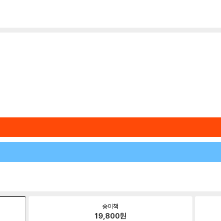
종이책
19,800
원