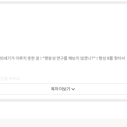
 20세기가 이루지 못한 꿈 | “명왕성 연구를 해보지 않겠나?” | 행성 X를 찾아서
험단을 꾸리다
목차 더보기
러니 그냥 합시다” | 무엇이든 할 수 있는 우주선 | 햄스터만한 우주선 | 영화 같은
 | 전쟁터 입성 | 거인들과 맞서 싸우기 | 이름을 지어주세요 | 뉴호라이즌스 호