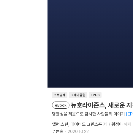
소득공제
크레마클럽
EPUB
뉴호라이즌스, 새로운 지
eBook
명왕성을 처음으로 탐사한 사람들의 이야기
EP
앨런 스턴
데이비드 그린스푼
저
황정아
해제
푸른숲
2020.10.22.