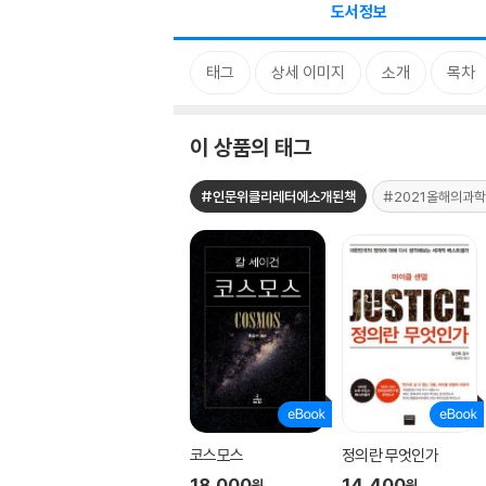
도서정보
태그
상세 이미지
소개
목차
이 상품의 태그
#인문위클리레터에소개된책
#2021올해의과
코스모스
정의란 무엇인가
18,000
14,400
원
원