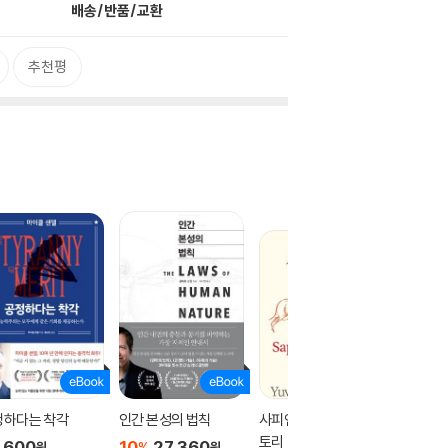
배송/반품/교환
추천평
정하다는 착각
인간 본성의 법칙
사피엔스: 그래픽 히스
고릴라는
토리
워해
,600
10
27,360
%
원
원