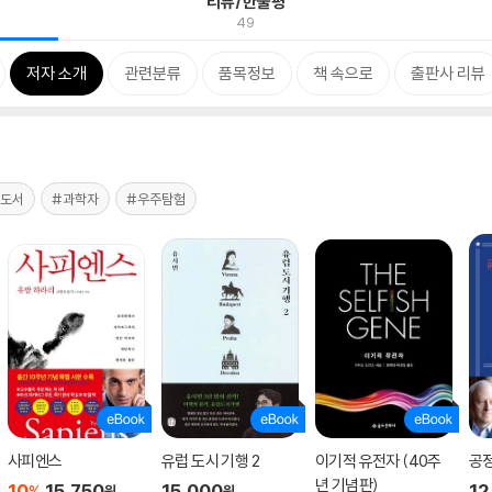
리뷰/한줄평
49
저자 소개
관련분류
품목정보
책 속으로
출판사 리뷰
학도서
#과학자
#우주탐험
사피엔스
유럽 도시 기행 2
이기적 유전자 (40주
공
년 기념판)
10
15,750
15,000
12
%
원
원