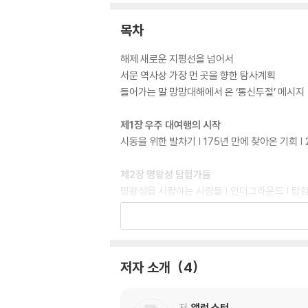
목차
해제 새로운 지평선을 넘어서
서문 역사상 가장 먼 곳을 향한 탐사계획
들어가는 말 망망대해에서 온 ‘통신두절’ 메시지
제1장 우주 대여행의 시작
시동을 위한 발차기 | 175년 만에 찾아온 기회 |
제2장 명왕성 탐험가들
명왕성을 사랑하는 사람들 | 언더그라운드 | 탐
제3장 황야에서 보낸 10년
새로운 프로젝트의 청신호? | “과학이 중요해요. 그
지대’의 등장 | 작업중지 명령
저자 소개
4
제4장 죽어도 죽지 않는
지금 아니면 영원히 불가능하니까 | 양쪽의 러브콜
저
앨런 스턴