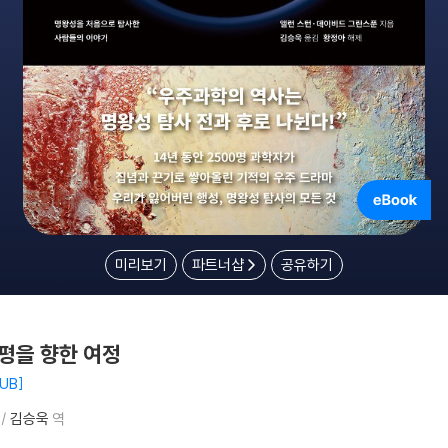
미리보기
파트너샵
공유하기
평을 향한 여정
UB
김승욱
역