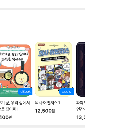
기 군, 우리 집에서
의사 어벤저스 1
과학오디세이 라이프 :
생명을 
을 찾아줘!
인간·생명 그리고 마음
12,500
15,40
원
400
13,200
원
원