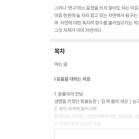
그러나 ‘연구’라는 표현을 쓰지 않아도 되는 이유
마음 한편에 늘 자리 잡고 있는 자연에서 뒹구는
까. 자연에 대한 독자의 향수를 불러일으키는 작
그것 자체가 이미 자연이다.
목차
여는 글
Ⅰ 동물을 대하는 마음
1. 동물과의 만남
생명을 키웠던 동물농장｜집 밖 물의 세상｜눈으
2. 새의 세계에 들어서며
숨죽이는 기다림｜큰오색딱따구리, 50일을 그들
3. 야생조류와 유리창 충돌
보이지 않아도 보이는 세상 속으로 새는 날아간
4. 반려동물