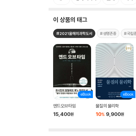
이 상품의 태그
#2021올해의과학도서
#생명존중
#국립
엔드오브타임
물질의 물리학
15,400
10
9,900
%
원
원