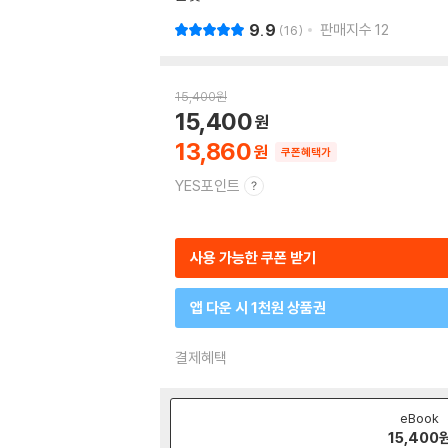
9.9
판매지수
12
16
15,400
원
15,400
13,860
쿠폰혜택가
YES포인트
사용 가능한 쿠폰 받기
앱 다운 시 1천원 상품권
결제혜택
eBook
15,400