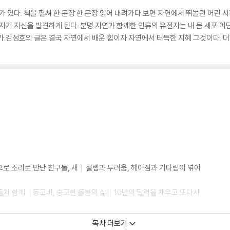
가 있다. 책을 펼쳐 한 문장 한 문장 읽어 내려가다 보면 자연에서 뛰놀던 어린 
 자기 자신을 발견하게 된다. 분명 자연과 함께한 인류의 유전자는 내 몸 세포 
가 김성호의 글은 결국 자연에서 배운 힘이자 자연에서 터득한 지혜 그것이다. 
로 소리로 만난 친구들, 새｜설렘과 두려움, 헤어짐과 기다림이 엮여
과 함께｜동고비, 숭고한 돌봄의 삶｜10년의 달력을 채우고 또다시
다｜충돌을 막지 못하는 허술한 조치｜현실성 있는 충돌 방지법
목차 더보기