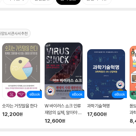
중앙도서관사서추천
숫자는 거짓말을 한다
W 바이러스 쇼크 인류
과학기술혁명
돋보
재앙의 실체, 알아야 살
과학
12,200
17,600
원
원
아남는다
12,600
8,
원