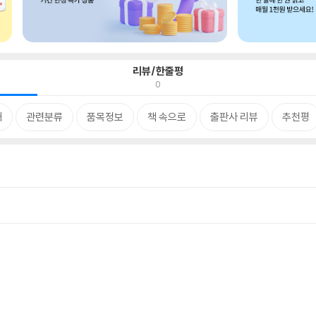
리뷰/한줄평
0
개
관련분류
품목정보
책 속으로
출판사 리뷰
추천평