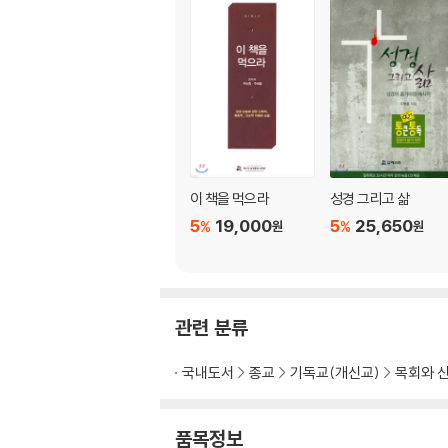
이 책을 먹으라
성경 그리고 삶
5
19,000
5
25,650
%
%
원
원
관련 분류
국내도서
종교
기독교(개신교)
목회와 
품목정보