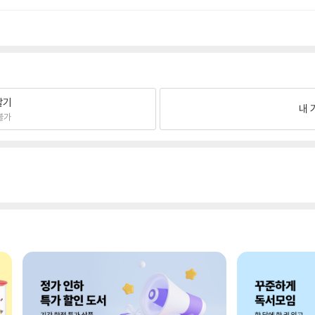
팔기
내 
불가