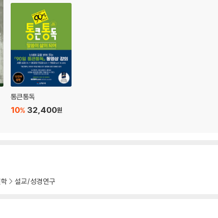
통큰통독
10
32,400
%
원
신학
설교/성경연구