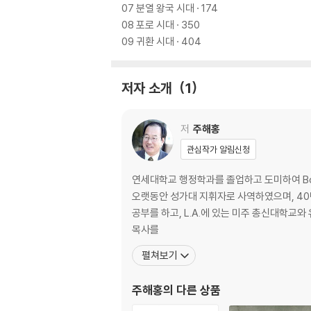
07 분열 왕국 시대 · 174
08 포로 시대 · 350
09 귀환 시대 · 404
저자 소개
1
저
주해홍
관심작가 알림신청
연세대학교 행정학과를 졸업하고 도미하여 Bosto
오랫동안 성가대 지휘자로 사역하였으며, 40년간 성경을
공부를 하고, L.A.에 있는 미주 총신대학교와 유
목사를
펼쳐보기
주해홍
의 다른 상품