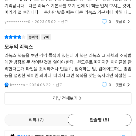
17.1 셸 스크립트 활용하기
기억납니다. 다른 리눅스 기본서를 보기 전에 이 책을 먼저 보시는 것이,
17.2 연습 1: 일기 작성 셸 스크립트 만들기
머리가 덜 빠집니다. 목차만 봤을 때는 다른 리눅스 기본서에 비해 내용
17.3 연습 2: 파일 목록 출력하기
이 별로 없다고 생각했지만, 책을 읽어보니 너무 좋았습니다. 감사합니다.
y**********0
2023.05.02.
신고
0
댓글
0
17.4 연습 3: 검색 명령어 만들기
18장 아카이브와 압축
종이책
구매
모두의 리눅스
18.1 아카이브와 압축
리눅스 책들을 보면 각각 특색이 있는데 이 책은 리눅스 그 자체의 조작법
18.2 tar 명령어: 파일 아카이브하기
에만 방점을 둔 책이란 것을 알아야 한다. 윈도우로 따지자면 아이콘을 관
18.3 gzip 명령어: 파일 압축하기
리한다든가 파일을 조작하거나 만들고, 압축하는 법, 업데이트하는 방법
18.4 bzip2 명령어: 파일 압축하기
등을 설명한 책이란 의미다. 따라서 그런 목적을 찾는 독자라면 적절한 선
18.5 zip 명령어: 파일 아카이브와 압축하기
택이라 할 수 있다. 다만, 그 정도의 기능 치고는 책값이 비싼 편이라 생각
k*****a
2024.06.22.
신고
0
댓글
0
한다.
19장 버전 관리 시스템
리뷰 전체보기
19.1 버전 관리 시스템이란
19.2 깃 설치와 초기 설정
리뷰
7
한줄평
5
19.3 기본적인 사용법
19.4 작업 트리와 인덱스