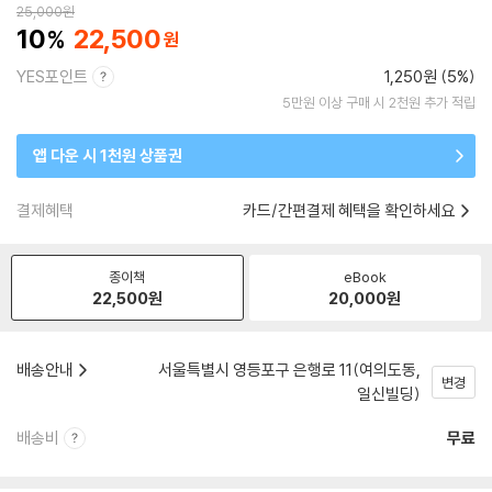
25,000
원
10
22,500
YES포인트
1,250원 (5%)
5만원 이상 구매 시 2천원 추가 적립
앱 다운 시 1천원 상품권
결제혜택
카드/간편결제 혜택을 확인하세요
종이책
eBook
22,500
원
20,000
원
배송안내
서울특별시 영등포구 은행로 11(여의도동,
변경
일신빌딩)
배송비
무료