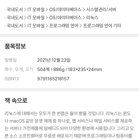
7.8 검색과 치환
국내도서
IT 모바일
OS/데이터베이스
시스템관리/서버
7.9 도움말과 공식 문서
국내도서
IT 모바일
OS/데이터베이스
리눅스
국내도서
IT 모바일
프로그래밍 언어
프로그래밍 언어 기타
8장 배시 설정
8.1 alias
품목정보
8.2 배시의 옵션
8.3 셸 변수
발행일
2021년 12월 23일
8.4 환경 변수
쪽수, 무게, 크기
504쪽 | 886g | 183*235*24mm
8.5 배시 설정 파일
ISBN13
9791165218157
9장 퍼미션과 슈퍼 사용자
책 속으로
9.1 파일의 소유자와 소유 그룹
9.2 파일의 퍼미션
리눅스에 대해서는 모두가 한 번쯤은 들어 봤을 것입니다. 리눅스는 윈도
9.3 슈퍼 사용자
나 macOS 같은 운영 체제 중 하나로, 웹 서비스나 메일 서비스를 제공하
는 서버나 가전제품에 임베디드되어 다양한 환경에 사용됩니다. 그리고 오
10장 프로세스와 잡
픈 소스 소프트웨어로 무료로 배포되기 때문에 프로그래밍이나 컴퓨터를