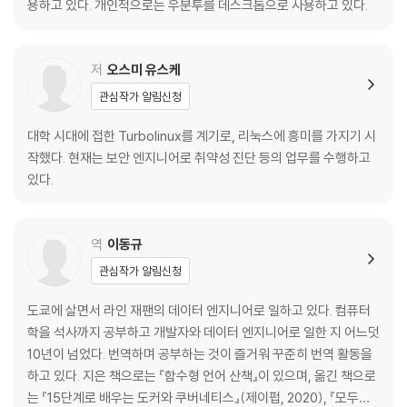
3.4 명령 이력
용하고 있다. 개인적으로는 우분투를 데스크톱으로 사용하고 있다.
4장 파일과 디렉터리
저
오스미 유스케
4.1 리눅스는 파일로 구성된다
관심작가 알림신청
4.2 리눅스의 디렉터리 구조
4.3 절대 경로와 상대 경로
대학 시대에 접한 Turbolinux를 계기로, 리눅스에 흥미를 가지기 시
4.4 디렉터리 이동
작했다. 현재는 보안 엔지니어로 취약성 진단 등의 업무를 수행하고
4.5 ls 명령어
있다.
4.6 명령어의 옵션
5장 파일 조작의 기본
역
이동규
관심작가 알림신청
5.1 mkdir 명령어: 디렉터리 만들기
5.2 touch 명령어: 파일 만들기
도쿄에 살면서 라인 재팬의 데이터 엔지니어로 일하고 있다. 컴퓨터
5.3 rm과 rmdir: 파일과 디렉터리 삭제하기
학을 석사까지 공부하고 개발자와 데이터 엔지니어로 일한 지 어느덧
5.4 cat 명령어: 파일 내용 출력하기
10년이 넘었다. 번역하며 공부하는 것이 즐거워 꾸준히 번역 활동을
5.5 less 명령어: 스크롤 표시하기
하고 있다. 지은 책으로는 『함수형 언어 산책』이 있으며, 옮긴 책으로
5.6 cp 명령어: 파일과 디렉터리 복사하기
는 『15단계로 배우는 도커와 쿠버네티스』(제이펍, 2020), 『모두를