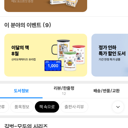
이 분야의 이벤트
9
리뷰/한줄평
도서정보
배송/반품/교환
12
분류
품목정보
책 속으로
출판사 리뷰
길벗-모두의 시리즈