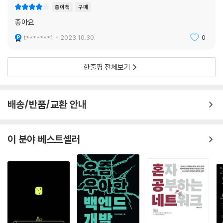
종이책
구매
찾아보기
좋아요
t*******1
2023.10.30.
0
한줄평 전체보기
배송/반품/교환 안내
이 분야 베스트셀러