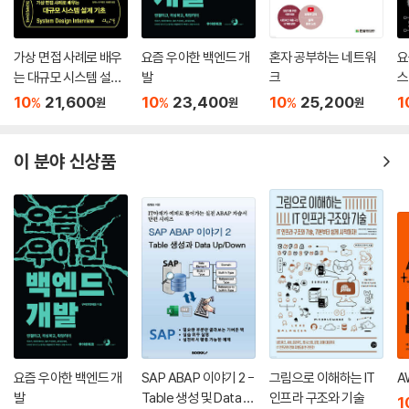
가상 면접 사례로 배우
요즘 우아한 백엔드 개
혼자 공부하는 네트워
요
는 대규모 시스템 설계
발
크
스
기초
10
21,600
10
23,400
10
25,200
1
%
%
%
원
원
원
이 분야 신상품
요즘 우아한 백엔드 개
SAP ABAP 이야기 2 -
그림으로 이해하는 IT
A
발
Table 생성 및 Data U
인프라 구조와 기술
1