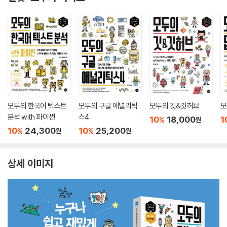
모두의 한국어 텍스트
모두의 구글 애널리틱
모두의 깃&깃허브
모
분석 with 파이썬
스4
10
18,000
1
%
원
10
24,300
10
25,200
%
%
원
원
상세 이미지