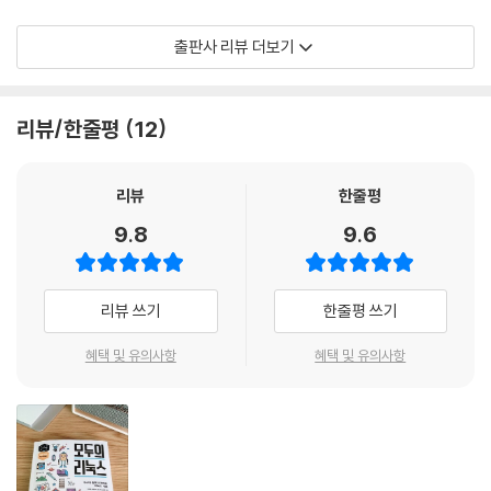
12.6 tail 명령어: 마지막 부분 출력하기
리눅스에서 가장 많이 사용하는 핵심 내용인 파일과 디렉터리, Vim의 사
12.7 diff 명령어: 차이 출력하기
출판사 리뷰 더보기
용법, 배시 설정 방법, 접근 권한, 프로세스와 잡, 표준 입출력, 정규 표현식
등을 설명합니다. 각각의 사용법을 알아보고 직접 실습하면서 기본을 탄탄
13장 정규 표현식
하게 다질 수 있습니다.
리뷰/한줄평
12
13.1 grep 명령어와 정규 표현식
3. 활용: 셸 스크립트 활용과 버전 관리 경험하기
13.2 임의의 문자를 지정하는 메타 문자
리뷰
한줄평
13.3 위치를 지정하는 메타 문자
파일 하나로 여러 상황에 유연하게 대처할 수 있는 셸 스크립트와 직접 만
13.4 반복을 지정하는 메타 문자
9.8
9.6
든 다양한 파일의 백업이나 변경 이력을 자동으로 관리해주는 깃과의 연동
13.5 그 외의 메타 문자
방법까지 설명합니다. 리눅스를 좀 더 효율적이고, 손쉽게 사용할 수 있는
13.6 정규 표현식 사용하기
기능을 경험할 수 있습니다.
리뷰 쓰기
한줄평 쓰기
14장 고도의 텍스트 처리
[이 책을 먼저 본 베타테스터의 한마디]
혜택 및 유의사항
혜택 및 유의사항
14.1 sed 명령어: 스트림 에디터
리눅스를 아예 모르는 사람도 따라 할 수 있도록 쉽게 설명합니다. - 김보
14.2 awk 명령어: 패턴 검색 및 처리 언어
련
15장 셸 스크립트 작성
명령어부터 셸 스크립트까지 단어 하나하나 빠짐없이 설명하고 있어서 수