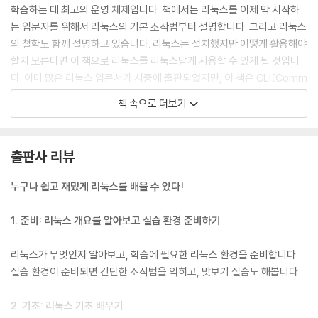
학습하는 데 최고의 운영 체제입니다. 책에서는 리눅스를 이제 막 시작하
10.1 프로세스란
는 입문자를 위해서 리눅스의 기본 조작법부터 설명합니다. 그리고 리눅스
10.2 잡
의 철학도 함께 설명하고 있습니다. 리눅스는 설치했지만 어떻게 활용해야
10.3 잡과 프로세스의 종료
할지 모른다면 이 책으로 리눅스를 리눅스답게 사용할 수 있게 될 것입니
다. 이미 많은 리눅스 입문서가 시중에 출판되었지만, 이 책은 CLI(Comm
11장 표준 입출력과 파이프라인
and Line Interface), 즉 키보드를 통한 조작법을 중점적으로 다룹니다.
책 속으로 더보기
GUI(Graphical User Interface)에서 마우스를 사용하는 조작은 거의
11.1 표준 입력, 표준 출력, 표준 에러 출력
다루지 않습니다. 이는 CLI에서 셸을 활용하는 능력이 리눅스를 사용하는
11.2 리다이렉션
데 가장 중요한 기초가 되기 때문입니다. 이 책으로 얻을 수 있는 CLI를 다
출판사 리뷰
11.3 파이프라인
루는 능력은 오랜 시간 동안 여러분의 큰 힘이 되어줄 것입니다. 실제로 필
11.4 필터 명령어
자가 리눅스를 배운 것은 15년 전인데도 당시 배운 CLI 조작법은 요즘에도
누구나 쉽고 재밌게 리눅스를 배울 수 있다!
다양한 업무에 활용하고 있습니다.
12장 텍스트 처리
--- 「지은이 머리말」 중에서
1. 준비: 리눅스 개요를 알아보고 실습 환경 준비하기
12.1 wc 명령어: 바이트 수, 단어 수, 행 수 세기
리눅스가 무엇인지 알아보고, 학습에 필요한 리눅스 환경을 준비합니다.
12.2 sort 명령어: 행 단위로 정렬하기
실습 환경이 준비되면 간단한 조작법을 익히고, 맛보기 실습도 해봅니다.
12.3 uniq 명령어: 중복 제거하기
12.4 cut 명령어: 입력의 일부 추출하기
2. 기초: 리눅스 기초 배우기
12.5 tr 명령어: 문자 교환과 삭제하기