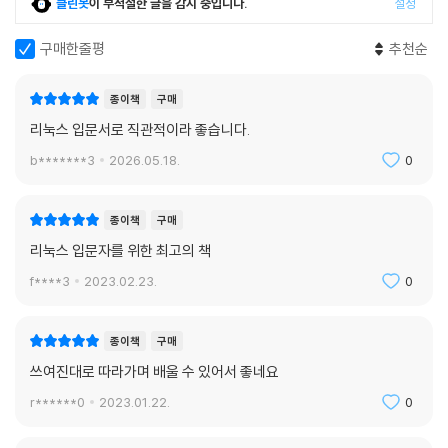
클린봇
이 부적절한 글을 감지 중입니다.
설정
19.5 커밋 단위와 인덱스
19.6 실수했을 때 복구하기
구매한줄평
추천순
19.7 브랜치
19.8 리포지터리의 백업 작성
종이책
구매
19.9 2인 이상의 작업
리눅스 입문서로 직관적이라 좋습니다.
19.10 충돌 해결
19.11 깃 매뉴얼
b*******3
2026.05.18.
0
20장 소프트웨어 패키지
종이책
구매
리눅스 입문자를 위한 최고의 책
20.1 패키지와 리포지터리
20.2 yum 명령어: 패키지 관리(CentOS)
f****3
2023.02.23.
0
20.3 apt로 패키지 관리(우분투)
종이책
구매
부록
쓰여진대로 따라가며 배울 수 있어서 좋네요
A.1 원격 로그인과 SSH
r******0
2023.01.22.
0
A.2 info 도큐먼트
A.3 참고 문헌