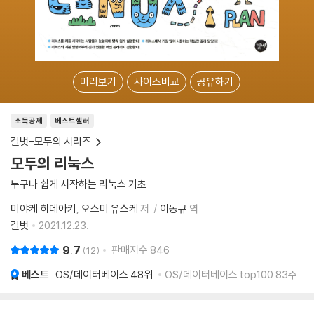
미리보기
사이즈비교
공유하기
소득공제
베스트셀러
길벗-모두의 시리즈
모두의 리눅스
누구나 쉽게 시작하는 리눅스 기초
미야케 히데아키
오스미 유스케
저
이동규
역
길벗
2021.12.23.
9.7
판매지수
846
12
베스트
OS/데이터베이스
48위
OS/데이터베이스 top100 83주