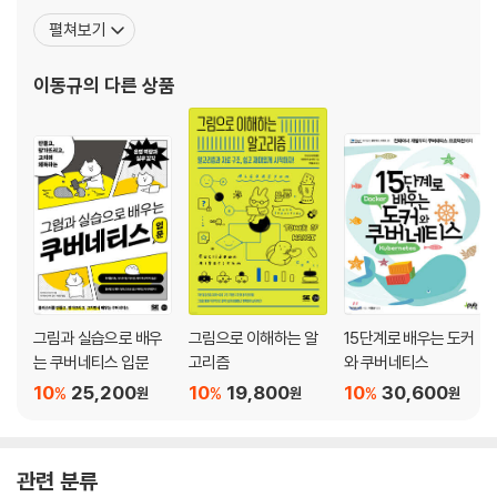
5.7 mv 명령어: 파일 이동하기
위한 리눅스 프로그래밍』(제이펍, 2018), 『처음 만나는 파이썬』(제
펼쳐보기
5.8 ln 명령어: 링크 만들기
이펍, 2017), 『자바스크립트와 Node.js를 이용한 웹 크롤링 테크
닉』(제이펍, 2016), 『모두의 리눅스』(길벗, 2021), 『그림으로 이해
이동규
의 다른 상품
6장 파일 검색 및 명령어 사용법
하는 알고리즘』(길벗
6.1 파일을 찾는 방법
6.2 명령어 사용법 확인하기
6.3 명령어 검색
6.4 한글 문서와 영어 문서
7장 텍스트 에디터
7.1 텍스트 파일과 바이너리 파일
그림과 실습으로 배우
그림으로 이해하는 알
15단계로 배우는 도커
7.2 Vim: 기본 에디터
는 쿠버네티스 입문
고리즘
와 쿠버네티스
7.3 파일 열기와 저장하기
10
25,200
10
19,800
10
30,600
%
%
%
원
원
원
7.4 Vim 파일 편집
7.5 효율적인 커서 이동
7.6 자르기, 복사하기, 붙여넣기
관련 분류
7.7 그 외의 조작