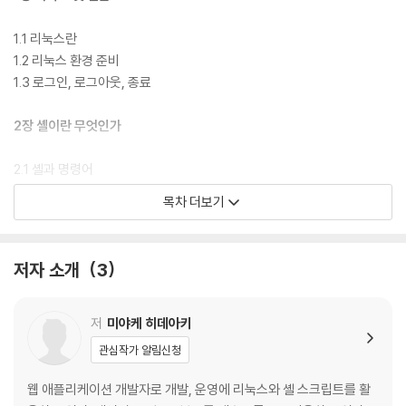
1.1 리눅스란
1.2 리눅스 환경 준비
1.3 로그인, 로그아웃, 종료
2장 셸이란 무엇인가
2.1 셸과 명령어
2.2 프롬프트
목차 더보기
2.3 셸 종류
2.4 어떤 셸을 선택해야 할까
2.5 터미널이란
저자 소개
3
3장 셸을 능숙하게 다루는 방법
저
미야케 히데아키
3.1 커맨드 라인 편집
관심작가 알림신청
3.2 셸을 사용하면서 만날 수 있는 문제
3.3 자동 완성 기능
웹 애플리케이션 개발자로 개발, 운영에 리눅스와 셸 스크립트를 활