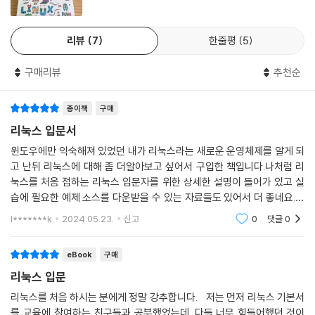
월하게 이해할 수 있습니다. - 임지연
15.1 셸 스크립트란
15.2 셸 선택
리뷰
7
한줄평
5
리눅스를 처음 접하는 사람도 무리 없이 실습하고 진행할 수 있도록 구성
15.3 셸 스크립트 작성
된 입문자용 책입니다. - 이요셉
15.4 셸 스크립트 실행 형식
구매리뷰
추천순
15.5 셸 스크립트 배치
어렴풋이 알고 있던 리눅스 개념을 명확히 알 수 있게 되었고 실습 또한 원
종이책
구매
리를 이해하기 편했습니다. - 류영표
16장 셸 스크립트의 기초 지식
리눅스 입문서
16.1 셸 스크립트의 기본
윈도우에만 익숙해져 있었던 내가 리눅스라는 새로운 운영체제를 알게 되
16.2 변수
고 난뒤 리눅스에 대해 좀 더알아보고 싶어서 구입한 책입니다.나처럼 리
눅스를 처음 접하는 리눅스 입문자를 위한 상세한 설명이 들어가 있고 실
16.3 쿼팅
습에 필요한 예제 소스를 다운받을 수 있는 자료들도 있어서 더 좋네요.전
16.4 명령어 치환
문 엔지니어는 아니지만 이 책을 읽고나면 리눅스를 좀 더 효과적으로 다
16.5 위치 파라미터
l*******k
2024.05.23.
신고
0
댓글
0
룰 수 있게 될 것 같
16.6 제어 구조
16.7 셸 함수
eBook
구매
리눅스 입문
17장 셸 스크립트 활용하기
리눅스를 처음 하시는 분에게 정말 강추합니다. 저는 먼저 리눅스 기본서
를 교육에 참여하는 친구들과 공부했었는데, 다들 너무 힘들어했던 것이