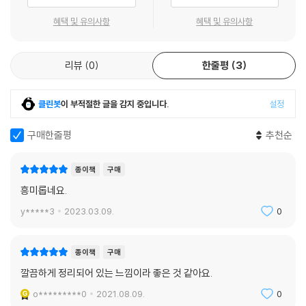
8.5 포인터 배열
혜택 및 유의사항
혜택 및 유의사항
8.6 포인터 주소 값 연산
9장 더 깊이 포인터 속으로
리뷰
0
한줄평
3
9.1 포인터 변수
9.2 문자열과 포인터 배열
클린봇
이 부적절한 글을 감지 중입니다.
설정
9.3 2차원 배열과 주소
9.4 2차원 배열의 주소 연산
구매한줄평
추천순
9.5 2차원 배열을 이용하는 방법
9.6 포인터 배열을 이용하는 방법
종이책
구매
9.7 포인터의 포인터
흥미롭네요.
9.8 포인터의 활용
9.9 이박사와 함께 생각하는 C 언어: 배열은 왜 0부터 시작할까?
y*****3
2023.03.09.
0
10장 수제 메모리 사용하기 - 동적 메모리 할당
종이책
구매
10.1 과학, 공학에서의 다이내믹이란
깔끔하게 정리되어 있는 느낌이라 좋은 것 같아요.
10.2 문자열 그리고 왜 동적 메모리 할당인가
10.3 메모리 사용과 지역/전역 변수, 동적 메모리 할당에 대한 고찰
o*********0
2021.08.09.
0