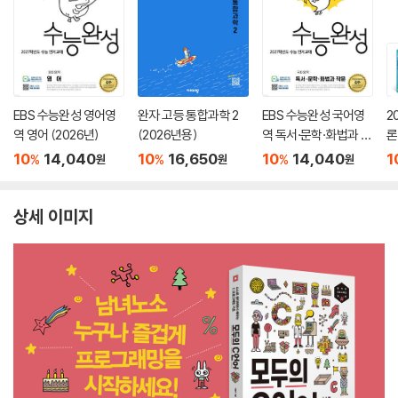
EBS 수능완성 영어영
완자 고등 통합과학 2
EBS 수능완성 국어영
2
역 영어 (2026년)
(2026년용)
역 독서·문학·화법과 작
론
문 (2026년)
(
10
14,040
10
16,650
10
14,040
1
%
%
%
원
원
원
상세 이미지