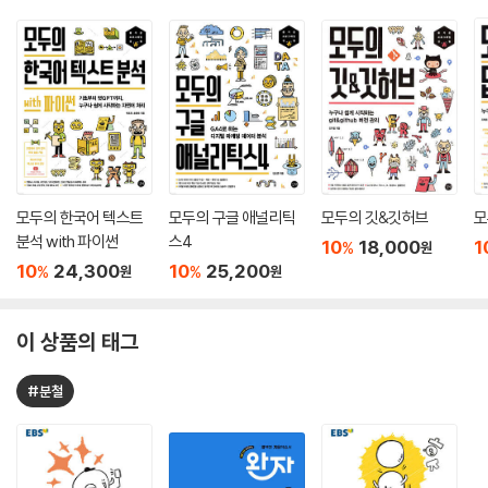
모두의 한국어 텍스트
모두의 구글 애널리틱
모두의 깃&깃허브
모
분석 with 파이썬
스4
10
18,000
1
%
원
10
24,300
10
25,200
%
%
원
원
이 상품의 태그
#분철