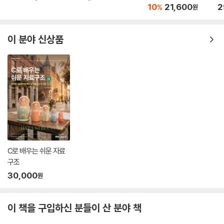
C 언어 편 (전면 개정
10
21,600
2
%
원
판)
부록 1: Xcode 설치하고 실행하기
부록 2: Dev-C++ 설치하고 실행하기
이 분야 신상품
C로 배우는 쉬운 자료
구조
30,000
원
이 책을 구입하신 분들이 산 분야 책