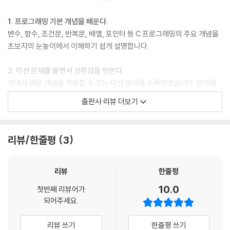
6.6 반복문과 문장 제어
6.7 이박사와 함께 생각하는 C 언어: 코딩의 질
1. 프로그래밍 기본 개념을 배운다.
변수, 함수, 조건문, 반복문, 배열, 포인터 등 C 프로그래밍의 주요 개념을
7장 우리 학교 학생들 정보 저장하기 - 배열
초보자의 눈높이에서 이해하기 쉽게 설명합니다.
7.1 배열이란
7.2 배열의 선언과 접근
2. 미션 문제를 풀면서 성취감을 맛본다.
7.3 배열의 확장: 2차원 배열
앞에서 배운 개념을 적용할 수 있는 미션 문제를 수록하였습니다. 문제를
7.4 배열의 초기화
읽고 해결 방법을 생각하여 스스로 코드를 구현해봅니다. 결과를 확인하고
출판사 리뷰 더보기
7.5 변수의 메모리 크기를 알려주는 sizeof 연산자
오류를 수정하는 과정을 통해 문제 해결 능력을 기를 수 있습니다.
7.6 다차원 배열의 초기화
7.7 배열의 접근 방법
3. 프로그래밍에 숨은 원리를 생각해본다.
리뷰/한줄평
3
7.8 배열의 복사
“왜 그럴까”, “왜 그래야만 하는가”를 생각할 수 있게 구성하였습니다. 또
7.9 배열을 이용한 문자열 저장
한, 개발자가 된다면 알아야 할 내용이나 기본 개념에서 한 걸음 더 나아간
심화 내용까지 담았습니다.
리뷰
한줄평
8장 진짜 C 언어의 시작 - 포인터
10.0
첫번째 리뷰어가
8.1 주소를 저장하는 변수: 포인터
되어주세요.
8.2 포인터 변수를 사용하는 방법
8.3 포인터 변수의 메모리 크기
리뷰 쓰기
한줄평 쓰기
8.4 포인터가 존재하는 이유