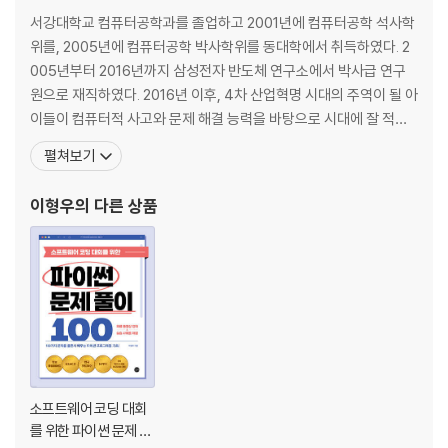
3장 마법 상자 만들기 - 함수
서강대학교 컴퓨터공학과를 졸업하고 2001년에 컴퓨터공학 석사학
3.1 구조적 프로그래밍과 함수
위를, 2005년에 컴퓨터공학 박사학위를 동대학에서 취득하였다. 2
3.2 함수를 사용하는 이유
005년부터 2016년까지 삼성전자 반도체 연구소에서 박사급 연구
3.3 함수의 선언
원으로 재직하였다. 2016년 이후, 4차 산업혁명 시대의 주역이 될 아
3.4 함수의 호출
이들이 컴퓨터적 사고와 문제 해결 능력을 바탕으로 시대에 잘 적응
3.5 함수의 결과 값 돌려주기
하고 주도할 수 있도록 “소프트웨어로 생각을 표현하고 세상을 디자
펼쳐보기
3.6 들어 오고 나가는 게 없을 때 사용하는 void
인하다”라는 슬로건을 가진 메이킷코드랩 학원과 메이킷코드랩 연
3.7 이박사와 함께 생각하는 C 언어: 함수와 레스토랑 사장님
구소를 설립하였다. 현재는 ㈜메이킷에듀(www.makitedu.com)
이형우
의 다른 상품
3.8 지역 변수와 전역 변수
대표 이사로서 서울 대치동과 인천 송도에서 메이킷코드랩 학생
4장 컴퓨터는 더하기, 빼기 또 무엇을 할까 - 연산자
4.1 연산자란 무엇일까요?
4.2 대입 또는 할당 연산자 =
4.3 산술 연산자 +, -, *, /, %, ++, --
4.4 관계 연산자 〉, 〈, 〉=, 〈=, ==, !=
4.5 논리 연산자 &&, ||, !
4.6 이박사와 함께 생각하는 C 언어 Ⅰ: 반도체 회로 설계
소프트웨어 코딩 대회
4.7 조건 연산자
를 위한 파이썬 문제 풀