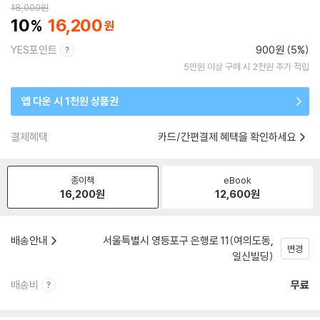
18,000
원
10
16,200
YES포인트
900원 (5%)
5만원 이상 구매 시 2천원 추가 적립
앱 다운 시 1천원 상품권
결제혜택
카드/간편결제 혜택을 확인하세요
종이책
eBook
16,200
원
12,600
원
배송안내
서울특별시 영등포구 은행로 11(여의도동,
변경
일신빌딩)
배송비
무료