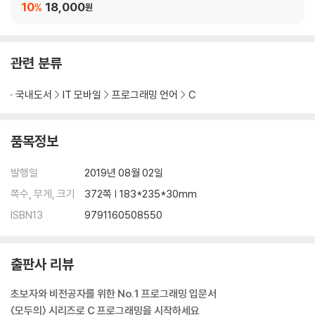
4.8 비트 연산자 &, |, ^, ~, 〈〈, 〉〉
이 100
10
18,000
%
원
4.9 이박사와 함께 생각하는 C 언어 Ⅱ: 모든 방의 불을 제어하자
5장 여자는 1번 방으로 남자는 2번 방으로 - 조건문
관련 분류
5.1 if 조건문: 프로그래밍 흐름의 갈림길, 참이면 A
5.2 if 조건문과 중괄호 { } 사용하기
국내도서
IT 모바일
프로그래밍 언어
C
5.3 참이면 A, 거짓이면 B: if ~ else
5.4 여러 갈래길 사용하기: if ~ else if ~ else
5.5 갈래길 빠르게 나누기: switch 분기문
품목정보
5.6 if 조건문과 switch 분기문 서로 호환하기
5.7 switch 분기문 빠져나오기: break
발행일
2019년 08월 02일
5.8 break 유용하게 사용하기
쪽수, 무게, 크기
372쪽 | 183*235*30mm
ISBN13
9791160508550
6장 빛의 속도로 일을 처리하자 - 반복문
6.1 반복되는 일을 수행하려면
6.2 ~번 반복할 때는 for 반복문
출판사 리뷰
6.3 이중 for 반복문
6.4 ~까지 반복할 때는 while 반복문
초보자와 비전공자를 위한 No.1 프로그래밍 입문서
6.5 적어도 한 번 이상 반복할 때는 do-while 반복문
〈모두의〉 시리즈로 C 프로그래밍을 시작하세요