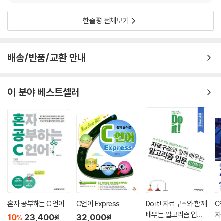
10.4 이박사와 함께 생각하는 C 언어: 네 가지 메모리 저장소 둘러보기
한줄평 전체보기
11장 내가 만드는 변수들 모임 - 구조체
11.1 왜 구조체인가? 그리고 구조체의 필요성
11.2 구조체 사용하기
배송/반품/교환 안내
11.3 구조체 복사하기
11.4 구조체 포인터 변수 선언하기
11.5 이박사와 함께 생각하는 C 언어: 정보의 저장과 기호 상수
이 분야 베스트셀러
12장 정보를 기차처럼 연결하기 - 구조체와 연결 리스트
12.1 정보를 모아서 저장히기: 구조체 배열
12.2 구조체 배열의 메모리 관리 필요성 및 배열의 한계
12.3 연결 리스트의 필요성
12.4 typedef 키워드로 구조체 별명 짓기
13장 프로그래밍의 오류를 수정하기 - 디버깅
13.1 디버깅이란
13.2 printf() 함수를 사용해서 디버깅하기
혼자 공부하는 C 언어
C언어 Express
Do it! 자료구조와 함께
C
배우는 알고리즘 입문
자
13.3 마치는 글
10
23,400
32,000
%
원
원