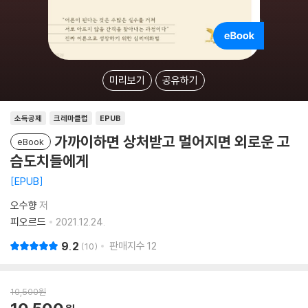
미리보기
공유하기
소득공제
크레마클럽
EPUB
가까이하면 상처받고 멀어지면 외로운 고
eBook
슴도치들에게
EPUB
오수향
저
피오르드
2021.12.24.
9.2
판매지수
12
10
10,500
원