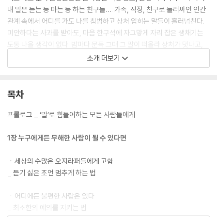
내 말은 듣는 둥 마는 둥 하는 친구들…. 가족, 직장, 친구로 둘러싸인 인간
관계 속에서 어디를 가도 나를 침범하고 상처 입히는 말들이 흘러넘친다.
미안하다는 사과를 받아도, 마음 한구석에 자그맣게 자리 잡은 생채기는
도통 나을 생각이 없다. 밤마다 문득 그때 그 말이 떠올라 상처가 덧나고,
아무렇지 않게 대하는 그 사람과 마주칠 때마다 딱지 앉은 상처에 핏방울
소개 더보기
이 맺힌다. 도대체 말로 다친 마음은 어떻게 해야 나을 수 있을까? 처음부
터 마음에 상처 입지 않을 방법은 없을까? 인간관계가 힘들지 않을 방법이
『가까이하면 상처받고 멀어지면 외로운 고슴도치들에게』에 담겨 있다.
목차
프롤로그 _ ‘말’로 힘들어하는 모든 사람들에게
1장 누구에게든 무해한 사람이 될 수 있다면
ㆍ세상의 수많은 오지라퍼들에게 고함
_ 듣기 싫은 조언 멈추게 하는 법
ㆍ어디에든 불편한 사람은 있다
_ 최소한의 예의를 지키는 법