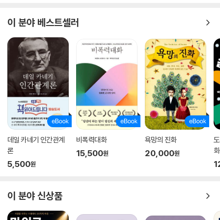
이 분야 베스트셀러
데일 카네기 인간관계
비폭력대화
욕망의 진화
도
론
화
15,500
20,000
원
원
5,500
1
원
이 분야 신상품