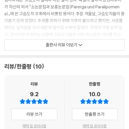
_ 사과에도 잘 먹히는 공식이 있다
가 자신의 저서 『소논문집과 보충논문집(Parerga und Paralipomen
a)』에 쓴 고슴도치 우화에서 비롯된 용어다. 추운 겨울날, 고슴도치들이 옹
ㆍ혼자는 외롭고 같이 있긴 어색해
기종기 모여 있었다. 추위를 피하기 위해 가까이 붙으려고 했지만, 서로를
_ 첫만남에 센스 있게 맞장구치기
찌르는 날카로운 가시 때문에 떨어질 수밖에 없었다. 가까이 가면 상처 입
고, 멀어지면 추워지는 상황에 고슴도치들은 서로 최소한의 거리를 두는
ㆍ무엇이든 물어보세요
것이 가장 좋은 방법임을 발견했다. 실제로 고슴도치들은 가시가 없는 머
_ 호감을 부르는 세 가지 질문
출판사 리뷰 더보기
리를 맞대어 체온을 유지한다고 한다. 여러 번의 시행착오 끝에 최선의 방
법을 찾아낸 것이다.
ㆍ가깝다는 이유로 상처받았을 때
_ 긍정적인 말하기 공식
리뷰/한줄평
10
사람도 마찬가지다. 욱해서 상대방에게 해서는 안 될 말을 하고, 내 의도와
는 다르게 말로 상처를 주거나, 친하다고 막말했다가 다투어버린 일까
ㆍ투머치토커가 넘치는 세상
지…. 침대에 이불 덮고 누워서 그날 있었던 일을 돌이켜보며 수많은 후회
리뷰
한줄평
_ 때로는 입을 닫을 줄도 알아야 한다
의 밤을 지새운다. 많은 사람들이 상처받고 싶지 않은 만큼, 상대방에게 상
9.2
10.0
처를 주는 것도 원하지 않는다. 하지만 어색한 분위기를 참지 못하고 튀어
ㆍ할 말 못할 말 다 하고 살면 편할까
나온 말에 더 썰렁해지거나, ‘이 정도는 이해해주겠지!’라고 생각해 뇌를
_ 비난하지 않고 비판하기
거치지 않고 말하다가 사이가 틀어지는 일을 겪곤 한다. 추위를 피해 가까
리뷰 쓰기
한줄평 쓰기
워지고 멀어지기를 반복하던 고슴도치들이 최소한의 거리를 찾았듯이, 사
람도 ‘말’로 상처를 주고받는 상황을 반복하면서 적당한 거리를 찾아낸다.
혜택 및 유의사항
혜택 및 유의사항