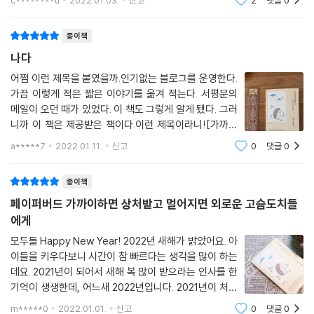
c********u
2022.01.03.
신고
2
댓글
0
는 그래서 만남이 더 어려운 시대라는 의미가 담긴 저자의
말에 공감한다. 서로 각자의 취
종이책
나다
어쩜 이런 제목을 붙였을까.인기없는 블로그를 운영한다.
가끔 이렇게 적은 짧은 이야기를 옮겨 적는다. 서평문의
메일이 오던 때가 있었다. 이 책도 그렇게 알게 됐다. 그러
니까 이 책은 제공받은 책이다.이런 제목이라니![가까이
하면 상처받고 멀어지면 외로운 고슴도치들에게]제목이
a*****7
2022.01.11.
신고
0
댓글
0
좋아서 읽어보고 싶다고 했다. 그 제목이 나같다고 생각했
다. 그런데 제목만 내가 아니다. 책속에서
종이책
페이퍼버드 가까이하면 상처받고 멀어지면 외로운 고슴도치들
에게
모두들 Happy New Year! 2022년 새해가 밝았어요. 아
이들을 키우다보니 시간이 참 빠르다는 생각을 많이 하는
데요. 2021년이 되어서 새해 복 많이 받으라는 인사를 한
기억이 생생한데, 어느새 2022년입니다. 2021년이 처음
시작된 날 저는 이때정도면 우리를 괴롭힌 코로나19에서
m*****0
2022.01.01.
신고
0
댓글
0