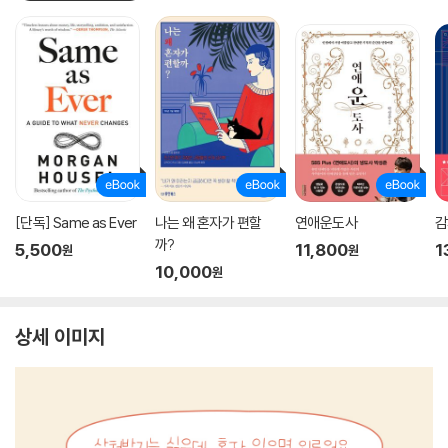
[단독] Same as Ever
나는 왜 혼자가 편할
연애운도사
감
까?
5,500
11,800
1
원
원
10,000
원
상세 이미지