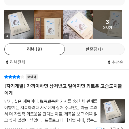
코로나19로 집에서 지내는 시간이 길어지고, 업무도 대화도 메신저로만
하다 보니 상대방의 말투는 어떤지, 무슨 표정을 짓고 있는지 알기 어려워
3
졌다. 백신으로 인해 다시 사무실로 출근하고, 사람들을 만나게 됐지만 비
더보기
대면으로 나누던 이야기를 막상 얼굴을 보고 하려니 힘들다고 느끼는 사람
들도 많아졌다. 오히려 혼자 지내는 것이 낫다고 생각해 매일 ‘집-회사-
4
2
집’으로 똑같은 루트를 반복하지만, SNS라도 접속해 함께하며 즐거워하
리뷰
9
한줄평
1
는 사람들의 모습을 보면 부러운 감정이 든다. 사람은 언제까지고 혼자일
수는 없다. 『가까이하면 상처받고 멀어지면 외로운 고슴도치들에게』는 점
리뷰전체
추천순
점 외로워지지만 대화가 어렵다고 느끼는 현대인에게 필요한 솔루션을 담
았다. 이 책 한 권이면 더 이상 상처받지도, 외롭지도 않은 대화의 길을 열
종이책
수 있을 것이다.
[자기계발] 가까이하면 상처받고 멀어지면 외로운 고슴도치들
에​게
난가, 싶은 제목이다. 뾰족뾰족한 가시를 숨긴 채 관계를
어떻게든 지속하려다 서로에게 상처 주고받는 이들. 그래
서 더 자발적 외로움을 견디는 이들. 제목을 보고 어찌 읽
고 싶지 않겠나 싶었다. 프롤로그에 디지털 시대, 접속만
으로도 쉽게 만날 수 있지만 정작 만남이 그리운 시대, 라