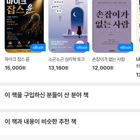
마이크 잡스 윤
소곤소곤 심리학 토크
손잡이가 없는 사람
M
략
15,000
13,160
12,000
원
원
원
1
이 책을 구입하신 분들이 산 분야 책
이 책과 내용이 비슷한 추천 책