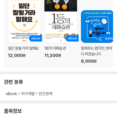
2장 잊으려 하면 할수록 떠오르는 그때 그 말
ㆍ정말 어디서부터 어긋난 건지 모르겠어
_ 살면서 가장 많이 하는 말실수 줄이기
ㆍ머릿속이 새하얘지는 ‘침묵’의 순간
_ 하면 할수록 꼬이는 말 풀기
일단 잘될 거라 말해요
1등의 대화습관
말재주는 없지만, 한마
디 하겠습니다
12,000
11,200
원
원
ㆍ나도 말을 잘하고 싶다
6,000
원
_ 말하기보다 중요한 3초 침묵하기
ㆍ건조한 분위기를 촉촉하게!
관련 분류
_ 위트 있는 사람 되기
eBook
자기계발
인간관계
ㆍ말보다 마음을 들어주는 사람
_ 그냥 듣는 것이 아닌 귀 기울여 듣기
품목정보
ㆍ남들보다 ‘잘’ 해야 한다는 생각