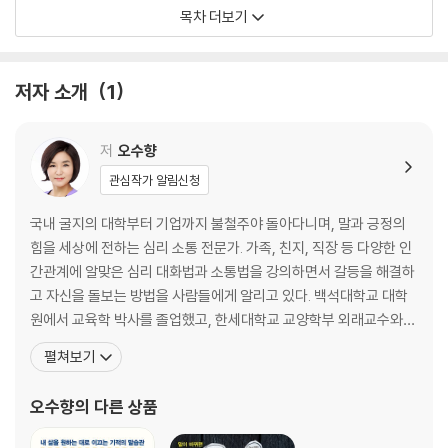
목차 더보기
ㆍ그게 너의 인생 최대 업적이니?
_ 잘난 ‘척’하는 사람 상대하는 법
저자 소개
1
ㆍ낮말은 카카오톡이 듣고 밤말은 인스타가 듣는다
_ 험담하는 자리 피하는 법
저
오수향
ㆍ친구에게 열등감을 느낄 때
관심작가 알림신청
_ ‘나’에게만 있는 것을 찾는 법
국내 굴지의 대학부터 기업까지 불철주야 돌아다니며, 말과 긍정의
ㆍ“너 때문이야”로 숨기고 싶은 마음
힘을 세상에 전하는 심리 소통 전문가. 가족, 친지, 직장 등 다양한 인
_ 아무것도 달라지지 않는 ‘남 탓’ 그만두는 법
간관계에 알맞은 심리 대화법과 소통법을 강의하면서 갈등을 해결하
고 자신을 돌보는 방법을 사람들에게 알리고 있다. 백석대학교 대학
ㆍ힘들고 지칠 때만 나를 찾는 사람들
원에서 교육학 박사를 졸업했고, 한세대학교 교양학부 외래교수와
_ 감정 쓰레기통에서 벗어나는 법
한국방송통신대학교 프라임칼리지 전담강사를 역임했다. 유수의 기
펼쳐보기
업과 기관, 학교 등에서 2,000여 회 이상 강연하며 남녀노소 다양한
ㆍ몰라도 아는 척, 없어도 있는 척하는 ‘척척’박사들
청중들을 만났다. KBS, TV조선, MBN 등 여러 방송사에서 30여 개
오수향
의 다른 상품
_ 나를 괴롭히는 참견 막는 법
의 프로그램에 출연하였으며, EBS <육아학교 PIN