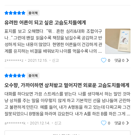
해방될 수 있지 않을까라는 생각을 하였는데요. 아직도 이
렇게도 치열하고 때로는 고독하게
종이책
유려한 어른이 되고 싶은 고슴도치들에게
표지를 보고 오해했다. "뭐... 흔한 심리&대화 조합이구
나..." 그런데 왠걸. 읽을수록 책장을 넘길수록 공감하고 반
성하게 되는 내용이 많았다. 현명한 어른들이 건강하게 관
계를 유지하는 비결을 배워보자.나이를 먹을수록 나의 허
물을 덮어줄만큼 막역한 벗이 줄어들고 상부상조를 위해
z*******z
2021.12.15.
신고
0
댓글
0
유지되는 관계가 많아진다. 직장에선 업무 관련해서 도움
이 되는 사람들과 좋은 관계를 유지하기
종이책
오수향, 가까이하면 상처받고 멀어지면 외로운 고슴도치들에게
대화를 하다보면 가끔 스트레스를 받는다. 나를 생각해서 하는 말인 것마
냥 상처를 주는 말을 아무렇지 않게 하고 기본적인 선을 넘나들며 곤란하
고 불편하게 만든다. 예를 들어, 내가 A행동을 하고 있는데 다짜고짜 그건
잘못되었으니 B행동을 하라며 강요한다. 내가 A를 하든 B를 하든 그게 도
대체 무슨 상관인가? 그 행동이 상대방을 힘들게 한다면 나 또한 바꿔야겠
a********k
2021.12.14.
신고
0
댓글
0
지만 그냥