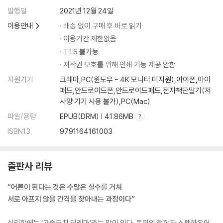
_ 완벽해 보이려고 노력하지 않기
발행일
2021년 12월 24일
이용안내
배송 없이 구매 후 바로 읽기
ㆍ상처받은 마음을 토닥여주기
이용기간 제한없음
_ 조언보다 중요한 공감하기
TTS 불가능
저작권 보호를 위해 인쇄 기능 제공 안함
ㆍ내가 가장 듣고 싶었던 말, “잘했어”
지원기기
크레마,PC(윈도우 - 4K 모니터 미지원),아이폰,아이
_ 타인이 아닌 나에게 인정받기
패드,안드로이드폰,안드로이드패드,전자책단말기(저
사양 기기 사용 불가),PC(Mac)
파일/용량
EPUB(DRM) | 41.86MB
3장 살면서 온기가 필요한 순간은 온다
ISBN13
9791164161003
ㆍ실수로 잘못 말하면 어떡하지?
_ 말하기도 연습이 필요하다
출판사 리뷰
ㆍ무슨 말인지 모르겠어
“어른이 된다는 것은 수많은 실수를 거쳐
_ 이해가 안 될 때는 질문해라
서로 아프지 않을 간격을 찾아내는 과정이다”
ㆍ“미안해”라는 말이 이렇게 힘들 줄이야
심리학에는 ‘고슴도치 딜레마’라는 말이 있다. 독일의 철학자 쇼펜하우어