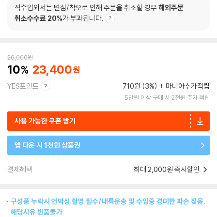
직수입외서는 변심/착오로 인해 주문을 취소할 경우
해외주문
취소수수료 20%
가 부과됩니다.
26,000
원
10
23,400
YES포인트
710원 (3%)
마니아추가적립
5만원 이상 구매 시 2천원 추가 적립
사용 가능한 쿠폰 받기
앱 다운 시 1천원 상품권
결제혜택
최대 2,000원 즉시할인
구성품 누락시 언박싱 촬영 필수/내륙운송 및 수입중 경미한 파손 잦음.
해당사유 반품불가