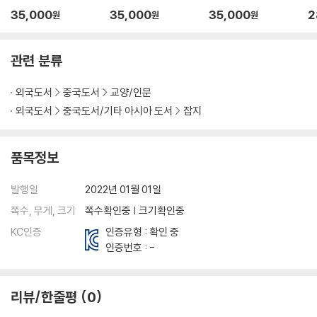
BTS 방탄소년단 커버
BTS 방탄소년단 커버
BTS 방탄소년단 커버
0
35,000
35,000
35,000
2
원
원
원
소
관련 분류
외국도서
중국도서
교양/인문
외국도서
중국도서/기타 아시아 도서
잡지
품목정보
발행일
2022년 01월 01일
쪽수, 무게, 크기
쪽수확인중 | 크기확인중
KC인증
인증유형 : 확인 중
인증번호 : -
리뷰/한줄평
0