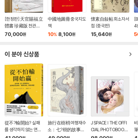
[한정판] 天官賜福 立
中國地圖冊 중국지도
懷素自敍帖 회소자서
[
體書 珍藏版 천관사
책
첩 (중국판)
4
복 팝업북 중국판
스
70,000
10
8,100
15,640
5
%
원
원
원
B
정
이 분야 신상품
從不?輸開始? 실패
旅行在樹梢 여행재수
J SPACE | THE OFFI
비
를 생각하지 않는 연습
소：七?樹的故事，
CIAL PHOTOBOOK
：世界第一的心態
與一個生態學家的
OF JANJINGJING
41,000
49,000
98,000
4
원
원
원