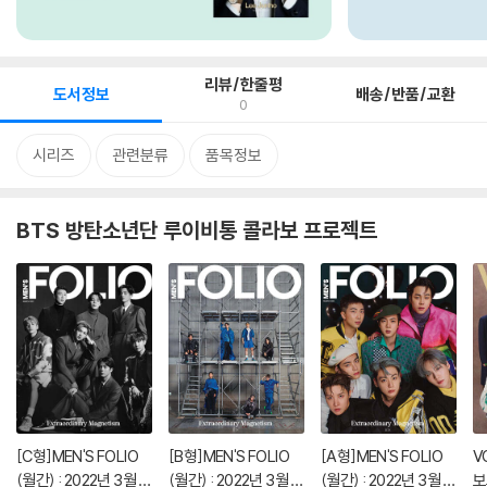
리뷰/한줄평
도서정보
배송/반품/교환
0
시리즈
관련분류
품목정보
BTS 방탄소년단 루이비통 콜라보 프로젝트
[C형]MEN'S FOLIO
[B형]MEN'S FOLIO
[A형]MEN'S FOLIO
V
(월간) : 2022년 3월 :
(월간) : 2022년 3월 :
(월간) : 2022년 3월 :
보