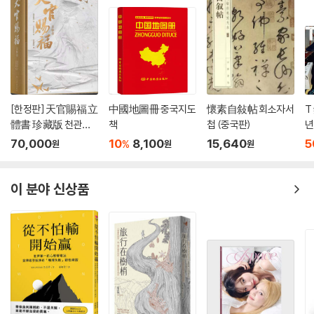
[한정판] 天官賜福 立
中國地圖冊 중국지도
懷素自敍帖 회소자서
T
體書 珍藏版 천관사
책
첩 (중국판)
년
복 팝업북 중국판
博
70,000
10
8,100
15,640
5
%
원
원
원
카
이 분야 신상품