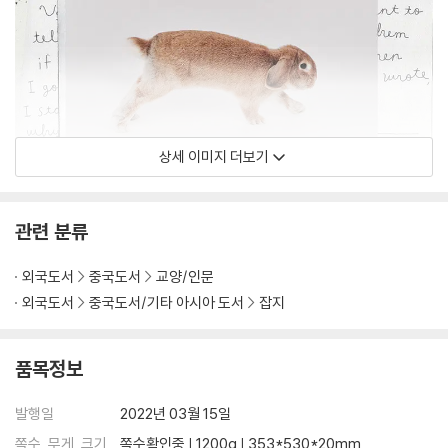
상세 이미지 더보기
관련 분류
외국도서
중국도서
교양/인문
외국도서
중국도서/기타 아시아 도서
잡지
품목정보
발행일
2022년 03월 15일
쪽수, 무게, 크기
쪽수확인중 | 1200g | 353*530*20mm