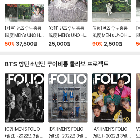
[세트] 맨즈 우노 홍콩
[C형] 맨즈 우노 홍콩
[B형] 맨즈 우노 홍콩
[
風度 MEN's UNO HK
風度 MEN's UNO HK
風度 MEN's UNO HK
風
2023년 12월 : BTS 지
2023년 12월 : BTS 지
2023년 12월 : BTS 지
2
50
37,500
25,000
90
2,500
5
%
%
원
원
원
민 커버 A~C형 세트
민 커버
민 커버
민
BTS 방탄소년단 루이비통 콜라보 프로젝트
[C형]MEN'S FOLIO
[B형]MEN'S FOLIO
[A형]MEN'S FOLIO
V
(월간) : 2022년 3월 :
(월간) : 2022년 3월 :
(월간) : 2022년 3월 :
보