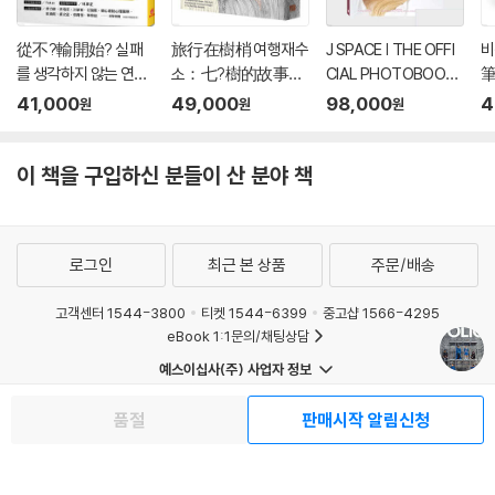
從不?輸開始? 실패
旅行在樹梢 여행재수
J SPACE | THE OFFI
비
를 생각하지 않는 연습
소：七?樹的故事，
CIAL PHOTOBOOK
：世界第一的心態
與一個生態學家的
OF JANJINGJING
41,000
49,000
98,000
4
원
원
원
管理法，金牌選手
二十年樹冠層?究筆
致勝的「無懼失敗」?
記
性練習
이 책을 구입하신 분들이 산 분야 책
로그인
최근 본 상품
주문/배송
고객센터 1544-3800
티켓 1544-6399
중고샵 1566-4295
eBook 1:1문의/채팅상담
예스이십사(주) 사업자 정보
이용약관
개인정보처리방침
청소년보호정책
품절
판매시작 알림신청
PC버전
회사소개
거래처관계자께
도서홍보
광고
Copyright © YES24 Corp. All Rights Reserved.
MATOM13