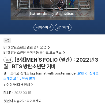
사이즈비교
공유하기
수입
BTS 방탄소년단 관련 원서 모음
BTS 방탄소년단 루이비통 콜라보 프로젝트
[B형]MEN'S FOLIO (월간) : 2022년 3
외서
월 : BTS 방탄소년단 커버
맨즈 폴리오 싱가폴 big format with poster inside
발행국 : 싱가폴,
스페셜 오더 / 반품 불가
바인딩/에디션 안내
ELLE
2022.03.15.
첫번째 리뷰어가 되어주세요