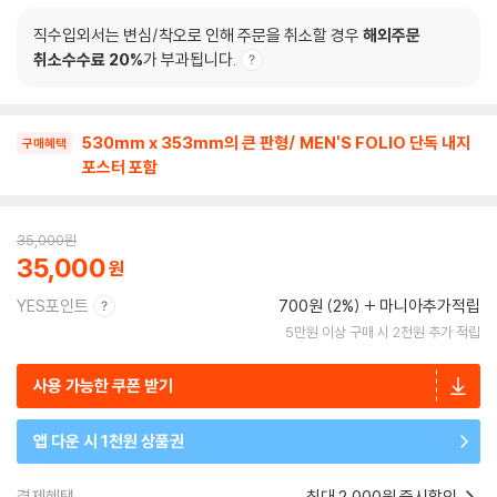
직수입외서는 변심/착오로 인해 주문을 취소할 경우
해외주문
취소수수료 20%
가 부과됩니다.
530mm x 353mm의 큰 판형/ MEN'S FOLIO 단독 내지
구매혜택
포스터 포함
35,000
원
35,000
YES포인트
700원 (2%)
마니아추가적립
5만원 이상 구매 시 2천원 추가 적립
사용 가능한 쿠폰 받기
앱 다운 시 1천원 상품권
결제혜택
최대 2,000원 즉시할인