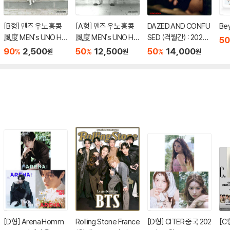
[B형] 맨즈 우노 홍콩
[A형] 맨즈 우노 홍콩
DAZED AND CONFU
Bey
風度 MEN's UNO HK
風度 MEN's UNO HK
SED (격월간) : 2023
50
2023년 12월 : BTS 지
2023년 12월 : BTS 지
년 Fall : BTS 정국 커버
90
2,500
50
12,500
50
14,000
%
%
%
원
원
원
민 커버
민 커버
[D형] Arena Homm
Rolling Stone France
[D형] CITER 중국 202
[C