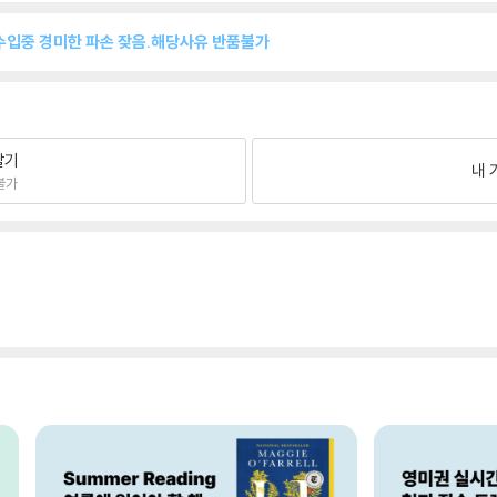
수입중 경미한 파손 잦음.해당사유 반품불가
팔기
내 
불가