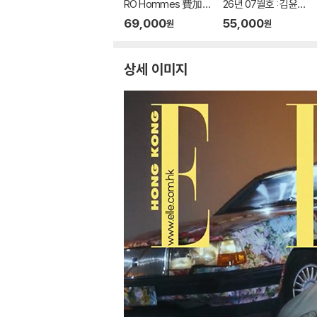
RO Hommes 費加
26년 07월호 : 김윤식
羅男士 마담 피가로 옴
&박시우 커버 (A형 잡
69,000
55,000
원
원
므 비가라남사 중국 20
지+B형 잡지+C형 잡
26년 08월 : 김윤식&
지+카드 18장)
박시우 커버 (A형 잡지
상세 이미지
+B형 잡지+C형 잡지
+랜덤 카드 35장+인
생 네컷 1장)