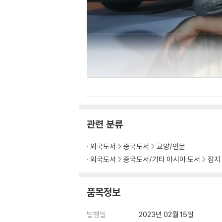
관련 분류
외국도서
중국도서
교양/인문
외국도서
중국도서/기타 아시아 도서
잡지
품목정보
발행일
2023년 02월 15일