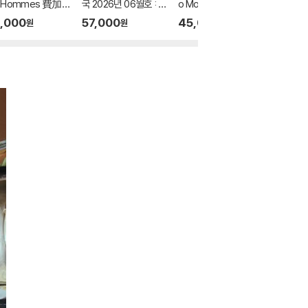
 Hommes 費加
국 2026년 06월호 : N
o Mode 중국 2026년
26년 0
士 마담 피가로 옴
MIXX 엔믹스 배이 커버
07월호 : 트레저 요시
&박시우 
,000
57,000
45,000
21,00
원
원
원
비가라남사 중국 20
(A형 잡지+B형 잡지+
(TREASURE YOSHI)
지+카드 
년 08월 : 김윤식&
C형 잡지+카드 18장
커버 (A형 잡지+B형
우 커버 (표지 미정
+인생네컷 1장+엽서
잡지+랜덤 카드 8장
C형 잡지+랜덤 카드
4장)
+인생 네컷 1장)
: 두 사람 카드 6장
인카드 시우, 윤식
1장)