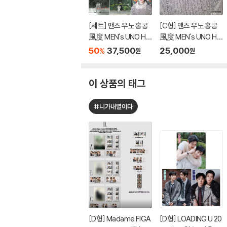
[세트] 맨즈 우노 홍콩
[C형] 맨즈 우노 홍콩
風度 MEN's UNO HK
風度 MEN's UNO HK
2023년 12월 : BTS 지
2023년 12월 : BTS 지
50
37,500
25,000
%
원
원
민 커버 A~C형 세트
민 커버
이 상품의 태그
#니가내별이다
[D형] Madame FIGA
[D형] LOADING U 20