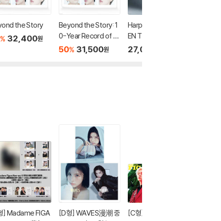
ond the Story
Beyond the Story: 1
Harper's BAZAAR M
ELLE H
0-Year Record of Bt
EN Thailand 하퍼스
엘르 홍콩
32,400
%
원
s
바자 맨 태국 2023년 S
월 : B
50
31,500
27,000
25,0
%
원
원
ummer : BTS 방탄소
지민 커
년단 지민 커버
형] Madame FIGA
[D형] WAVES漫潮 중
[C형] Madame Figar
[A형] L