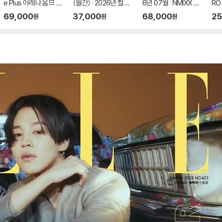
e Plus 아레나 옴므 플
(월간) : 2026년 컬렉
6년 07월 : NMIXX 엔
RO
러스 중국 2026년 05
터스 에디션 BTS 특집
믹스 지우 커버 (A형 잡
羅男
69,000
37,000
68,000
25
원
원
원
월 : 라이즈 (RIIZE) 원
호 (포스터 포함)
지+B형 잡지+C형 잡
므 
빈 커버 (A형 잡지+B
지+카드 24장+인생
26
형 잡지+C형 잡지+애
네컷 2장+손편지)
박시
장판 잡지+카드 15장
/ 
+인생네컷 1장)
8장
+개
각 