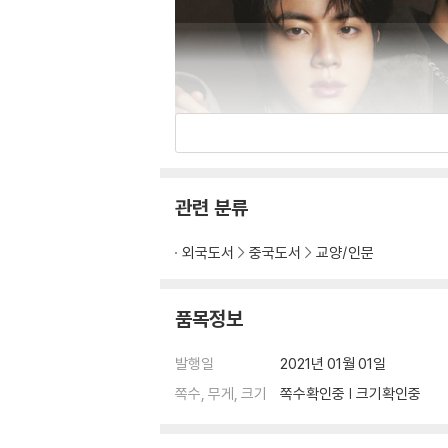
관련 분류
외국도서
중국도서
교양/인문
품목정보
발행일
2021년 01월 01일
쪽수, 무게, 크기
쪽수확인중 | 크기확인중