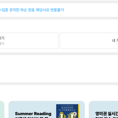
수입중 경미한 파손 잦음.해당사유 반품불가
팔기
내 
불가