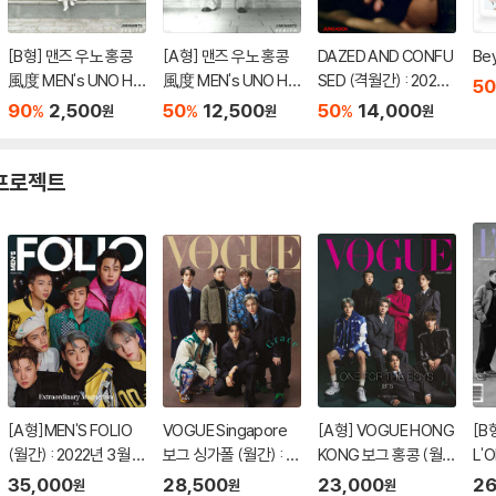
[B형] 맨즈 우노 홍콩
[A형] 맨즈 우노 홍콩
DAZED AND CONFU
Bey
風度 MEN's UNO HK
風度 MEN's UNO HK
SED (격월간) : 2023
50
2023년 12월 : BTS 지
2023년 12월 : BTS 지
년 Fall : BTS 정국 커버
90
2,500
50
12,500
50
14,000
%
%
%
원
원
원
민 커버
민 커버
 프로젝트
[A형]MEN'S FOLIO
VOGUE Singapore
[A형] VOGUE HONG
[B
(월간) : 2022년 3월 :
보그 싱가폴 (월간) : 2
KONG 보그 홍콩 (월
L'O
BTS 방탄소년단 커버
021년 1월호 BTS 방탄
간) : 2022년 1월호 BT
s :
35,000
28,500
23,000
26
원
원
원