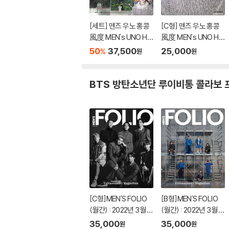
[세트] 맨즈 우노 홍콩
[C형] 맨즈 우노 홍콩
風度 MEN's UNO HK
風度 MEN's UNO HK
2023년 12월 : BTS 지
2023년 12월 : BTS 지
50
37,500
25,000
%
원
원
민 커버 A~C형 세트
민 커버
BTS 방탄소년단 루이비통 콜라보
[C형]MEN'S FOLIO
[B형]MEN'S FOLIO
(월간) : 2022년 3월 :
(월간) : 2022년 3월 :
BTS 방탄소년단 커버
BTS 방탄소년단 커버
35,000
35,000
원
원