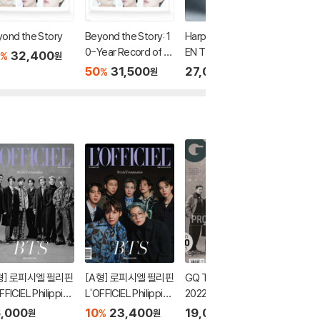
ond the Story
Beyond the Story: 1
Harper's BAZAAR M
ELLE H
0-Year Record of Bt
EN Thailand 하퍼스
엘르 홍콩
32,400
%
원
s
바자 맨 태국 2023년 S
월 : B
50
31,500
27,000
25,0
%
원
원
ummer : BTS 방탄소
지민 커
년단 지민 커버
형] 로피시엘 필리핀
[A형] 로피시엘 필리핀
GQ Thailand (월간) :
[B형] V
FFICIEL Philippine
L'OFFICIEL Philippine
2022년 1월 : 지큐 태국
KONG 
 2021년 Winter Iss
s : 2021년 Winter Iss
판 BTS 방탄소년단 커
간) : 2
,000
10
23,400
19,000
23,0
%
원
원
원