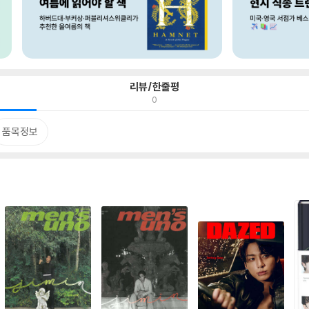
리뷰/한줄평
0
품목정보