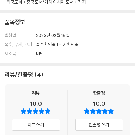
외국도서
중국도서/기타 아시아 도서
잡지
품목정보
발행일
2023년 02월 15일
쪽수, 무게, 크기
쪽수확인중 | 크기확인중
제조국
대만
리뷰/한줄평
4
리뷰
한줄평
10.0
10.0
리뷰 쓰기
한줄평 쓰기