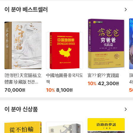
이 분야 베스트셀러
[한정판] 天官賜福 立
中國地圖冊 중국지도
富?? 窮?? 實踐篇
[
體書 珍藏版 천관사
책
4
10
42,300
%
원
복 팝업북 중국판
스
70,000
10
8,100
5
%
원
원
B
정
이 분야 신상품