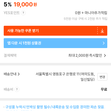
5
19,000
YES포인트
0원
마니아추가적립
5만원 이상 구매 시 2천원 추가 적립
사용 가능한 쿠폰 받기
앱 다운 시 1천원 상품권
결제혜택
최대 2,000원 즉시할인
배송안내
서울특별시 영등포구 은행로 11(여의도동,
변경
일신빌딩)
배송비
무료
구성품 누락시 언박싱 촬영 필수/내륙운송 및 수입중 경미한 파손 잦음.