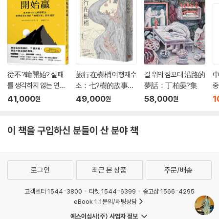
從不?輸開始? 실패
旅行在樹梢 여행재수
길 위의 잠꼬대 沿路的
를 생각하지 않는 연습
소：七?樹的故事，
夢話：丁柏晏?集
중
：世界第一的心態
與一個生態學家的
41,000
49,000
58,000
1
원
원
원
管理法，金牌選手
二十年樹冠層?究筆
致勝的「無懼失敗」?
記
性練習
이 책을 구입하신 분들이 산 분야 책
로그인
최근 본 상품
주문/배송
고객센터 1544-3800
티켓 1544-6399
중고샵 1566-4295
eBook 1:1문의/채팅상담
예스이십사(주) 사업자 정보