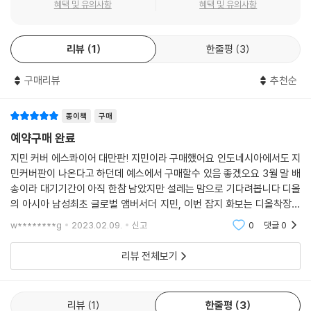
혜택 및 유의사항
혜택 및 유의사항
리뷰
1
한줄평
3
구매리뷰
추천순
종이책
구매
예약구매 완료
지민 커버 에스콰이어 대만판! 지민이라 구매했어요 인도네시아에서도 지
민커버판이 나온다고 하던데 예스에서 구매할수 있음 좋겠오요 3월 말 배
송이라 대기기간이 아직 한참 남았지만 설레는 맘으로 기다려봅니다 디올
의 아시아 남성최초 글로벌 앰버서더 지민, 이번 잡지 화보는 디올착장풀
로 찍었고 국내에서는 더블유에 실리기도 했어요 에스콰이어에는 더블유
w********g
2023.02.09.
신고
0
댓글
0
와 또다른 인터뷰 내용
리뷰 전체보기
리뷰
1
한줄평
3