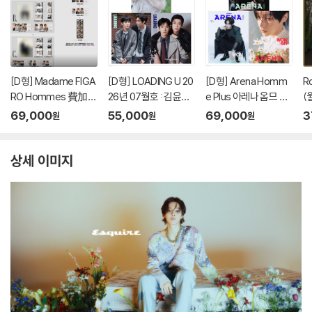
[D형] Madame FIGA
[D형] LOADING U 20
[D형] Arena Homm
Ro
RO Hommes 費加
26년 07월호 : 김윤식
e Plus 아레나 옴므 플
(
羅男士 마담 피가로 옴
&박시우 커버 (A형 잡
러스 중국 2026년 05
터
69,000
55,000
69,000
3
원
원
원
므 비가라남사 중국 20
지+B형 잡지+C형 잡
월 : 라이즈 (RIIZE) 원
호
26년 08월 : 김윤식&
지+카드 18장)
빈 커버 (A형 잡지+B
박시우 커버 (A형 잡지
형 잡지+C형 잡지+애
상세 이미지
+B형 잡지+C형 잡지
장판 잡지+카드 15장
+랜덤 카드 35장+인
+인생네컷 1장)
생 네컷 1장)