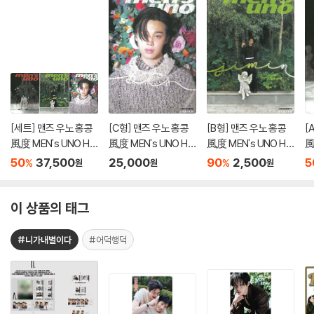
[세트] 맨즈 우노 홍콩
[C형] 맨즈 우노 홍콩
[B형] 맨즈 우노 홍콩
[
風度 MEN's UNO HK
風度 MEN's UNO HK
風度 MEN's UNO HK
風
2023년 12월 : BTS 지
2023년 12월 : BTS 지
2023년 12월 : BTS 지
2
50
37,500
25,000
90
2,500
5
%
%
원
원
원
민 커버 A~C형 세트
민 커버
민 커버
민
이 상품의 태그
#니가내별이다
#어덕행덕