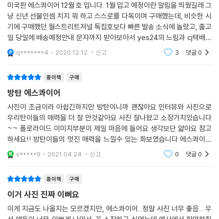
미국판 에스콰이어 12월 호 입니다. 1월 입고 예정이란 알림을 띄웠길래 그
냥 신년 선물인셈 치지 뭐 하고 스스로를 다독이며 구매했는데, 비슷한 시
기에 구매했던 월스트리트저널 특집호보다 빠른 발송 소식에 놀랐고, 출고
일 당일에 배송예정안내 문자까지 받아보아서 yes24의 느림과 cj택배의
빠름의 조화가 사람을 이렇게 설레게 할수있단걸 오전에 발송연락받고 오
q*******4
2020.12.12.
신고
3
댓글
0
후에 배송연락받고
종이책
구매
방탄 에스콰이어
사진이 조금이라 아쉽긴하지만 방탄이니까 괜찮아요 인터뷰와 사진으로
우리탄이들의 매력을 더 잘 안것같아요 사진 잘나왔고 소장가치있습니다
~~ 폴로라이드 이미지부분이 제일 마음에 들어요 생각보단 얇아요 참고
하세요!! 방탄이들의 멋진 매력을 느낄수 있는 화보였습니다 에스콰이어
잡지 좋아요~~ 세계로 뻗어가는 방탄소년단 응원합니다 사진도 잘나오
s*****9
2021.04.24.
신고
0
댓글
0
고 넘 멋져요
종이책
구매
이거 사진 진짜 이뻐요
이게 지금도 나올지는 모르겠지만, 에스콰이어...정말 사진 너무 좋음... 우