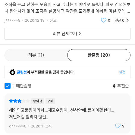
소식을 든고 전하는 모습이 사고 싶다는 이야기로 들렸다. 바로 검색해보
니 판매처가 없어 조금은 실망하고 약간은 포기못내 아쉬워 며칠 후에 다
시 검색해보니 예약판매를 시작하고 있어 주문하고 배송일은 한참을 기다
j******8
2020.12.19.
신고
0
댓글
0
려야 하는 것 같아
리뷰 전체보기
리뷰
11
한줄평
20
클린봇
이 부적절한 글을 감지 중입니다.
설정
구매한줄평
추천순
종이책
구매
해외입고물량이라서....재고수량이...선착안에..들어야할텐데...
저번처럼 짤리지 않길..
g******8
2020.11.24.
9