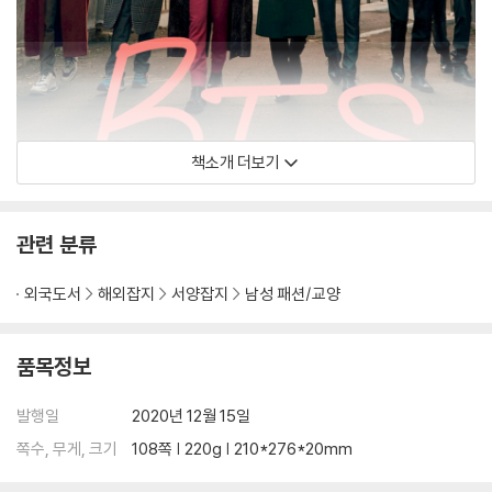
책소개 더보기
관련 분류
외국도서
해외잡지
서양잡지
남성 패션/교양
품목정보
발행일
2020년 12월 15일
쪽수, 무게, 크기
108쪽 | 220g | 210*276*20mm