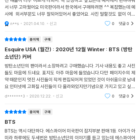
선 얘들이 너무 이쁘게 나와서. 꼭 소장하고 싶었는데 예사에서 판먀햐줘
서 너무 고마웠어요 미국판이라서 한국에서 구매하려면 ^^ 복잡했는데 예
사에 외서부문도 너무 잘되어있어서 좋았어요. 사진 말할것도 없이 이뿌
구요. 겨울에 나온거라 좀 칙칙한 색감의 의류 입고 찍었을 줄 알았지만 정
n**s
2021.04.10.
신고
0
댓글
0
말 눈에 확
종이책
구매
Esquire USA (월간) : 2020년 12월 Winter : BTS (방탄
소년단) 커버
방탄소년단의 팬이라서 소장하려고 구매했습니다. 기사 내용도 좋고 사진
들도 마음에 드네요. 표지도 아주 마음에 들었습니다.다만 페이지수의 제
약 때문인지 멋진 사진들이 작게 편집되어져 있었던 것이 아쉬움으로 남네
요.인터넷에 고화질 사진들이 다 올라와있지만기념으로 가지고 있고 싶어
서 구매했는데 잘 한 것 같아요. 배송 상태가 좋지 못했던 것만 빼면 아주
d*******3
2020.12.22.
신고
0
댓글
0
마음에 듭니다.
종이책
구매
BTS
BTS는 역시 대단하다. 에스콰이어 미국판이 잡지부분 판매 1등. 아이가 아
미라 하루에도 두세번은 방탄소년단의 이야기를 듣고 있는데 에스콰이어