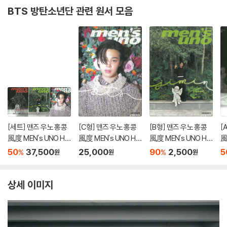
BTS 방탄소년단 관련 원서 모음
[세트] 맨즈 우노 홍콩
[C형] 맨즈 우노 홍콩
[B형] 맨즈 우노 홍콩
[
風度 MEN's UNO HK
風度 MEN's UNO HK
風度 MEN's UNO HK
風
2023년 12월 : BTS 지
2023년 12월 : BTS 지
2023년 12월 : BTS 지
2
50
37,500
25,000
90
2,500
5
%
%
원
원
원
민 커버 A~C형 세트
민 커버
민 커버
민
상세 이미지