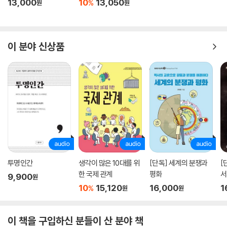
13,000
10
13,050
%
원
원
무대 위로 다시 올려놓는 작업은 매우 뜻깊다고 하겠다.
역사학자 윌리엄 맥닐도 ‘인류의 역사는 곧 전염병의 역사’라고 주장한다.
인류의 역사를 이해하려면 전염병을 알아야 하고, 반대로 전염병을 이해하
려면 인류의 역사를 알아야 한다. 나아가 인류의 미래를 대비하고 예측하
이 분야 신상품
기 위해서도 전염병을 제대로 이해할 필요가 있다. 전염병은 인류 역사의
총체적인 국면과 맞물려 있는 ‘역사적 현상’이기 때문이다.
이 책에서 저자는 전염병이 어떻게 세계사를 뒤바꿔놓았는지 적나라하게
묘사한다. 실크로드를 따라 아시아에서 유럽으로 전파된 천연두는 거대한
서로마제국을 멸망시킨 결정적 원인 가운데 하나가 되었다. 바닷길을 통해
전파된 페스트도 동로마제국을 쇠락의 길로 접어들게 했다. 유라시아에서
대제국을 건설한 몽골제국은 의도치 않게 중국에서 발생한 흑사병을 유럽
에 퍼뜨렸다. 흑사병은 십자군전쟁과 함께 중세 교회를 붕괴시키고 근대라
는 새로운 시대를 열어젖힌 직접적인 원인이 되었다. 아메리카 식민지 개
투명인간
생각이 많은 10대를 위
[단독] 세계의 분쟁과
[
척 시대에는 아프로-유라시아에서 유럽인 개척자나 아프리카 원주민(노
한 국제 관계
평화
서
9,900
예)과 함께 건너간 온갖 전염병으로 아메리카 원주민이 멸종되었다고 한
원
10
15,120
16,000
1
%
원
원
다.
아이러니하게도 전염병 치료약 개발이 비극을 낳는 경우도 있었다. 아프리
카의 풍토병인 말라리아 치료제가 개발되자 유럽의 강대국들은 너도나도
이 책을 구입하신 분들이 산 분야 책
아프리카를 식민지로 삼기 시작한 것이다. 하지만 오랫동안 식민 지배를