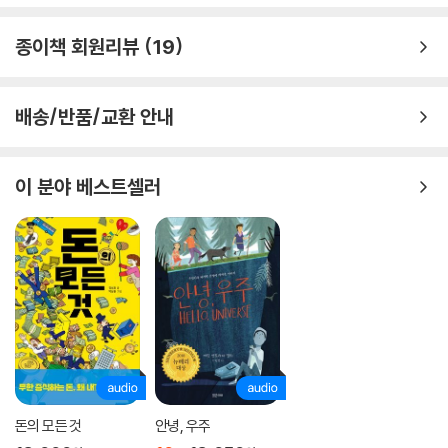
소개한다. 고대의 ‘아프로-유라시아 교환 네트워크’인 실크로드와 바닷길,
몽골제국의 넓은 영토와 체계적인 도로망은 전염병의 이동 경로가 된다.
종이책 회원리뷰
19
대항해시대 이후에는 대서양 삼각무역을 비롯한 ‘아메리카 네트워크’가 전
염병을 교환하는 통로가 된다. 산업혁명 시기에는 농촌에서 도시로 사람들
이 몰려들면서 ‘산업 네트워크’가 형성되고 전염병이 도시를 휩쓸면서 여
배송/반품/교환 안내
러 가지 사회문제가 대두되기도 한다. 네트워크가 전 지구적으로 촘촘히
연결된 오늘날에는 전염병의 확산 속도가 무섭도록 빠르다. 최근 코로나1
9 사례에서도 볼 수 있듯이 국경을 폐쇄하는 극단적인 조치까지 취해야 할
이 분야 베스트셀러
정도다.
인류의 역사는 곧 전염병의 역사
지금까지 우리는 역사를 다룰 때 엄밀히 말해서 ‘인간에 의한’ 역사만 살펴
보았다 해도 과언이 아니다. ‘인간적인’ 활동만 역사를 형성하는 데 유의미
하고 다른 것은 부차적인 요소로 치부했다. 하지만 지구의 전체 역사에서
인간이 거주한 시기는 한 점에 지나지 않는다. 더군다나 지구상에는 인간
만 홀로 살지도 않았다. 인간의 역사를 제대로 이해하려면 인간을 둘러싼
돈의 모든 것
안녕, 우주
외적 요소까지 총체적으로 살펴봐야 한다. 이런 의미에서 전염병을 역사의