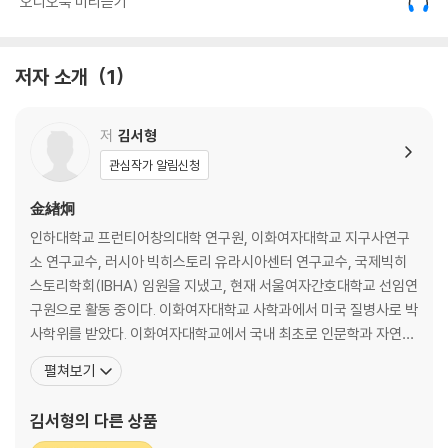
오디오북 미리듣기
저자는 좀 더 거시적으로 ‘글로벌 네트워크’라는 새로운 개념을 가지고 전
염병의 역사에 접근한다. 요약하자면, 인류가 이동하고 교류하면서 형성된
01 유럽인의 아메리카 이주와 천연두
글로벌 네트워크를 통해 물건이나 지식뿐만 아니라 전염병도 함께 퍼져나
저자 소개
1
가면서 역사에 광범위하게 영향을 미쳤다는 것이다.
02 콜럼버스의 교환과 매독
저
김서형
03 아프리카 노예무역과 황열병
관심작가 알림신청
이 책에서는 크게 고대의 ‘아프로-유라시아 교환 네트워크’, 대항해시대와
식민지시대의 ‘아메리카 네트워크’, 산업혁명 시기의 ‘산업 네트워크’, 현대
金緖炯
사회의 ‘글로벌 네트워크’로 나누어서 알아본다. 이 책을 읽는 독자는 인류
제3장 산업 네트워크의 확대와 전염병
인하대학교 프런티어창의대학 연구원, 이화여자대학교 지구사연구
의 운명을 뒤바꾼 전염병의 역사를 좀 더 입체적이고 다각적으로 살펴볼
소 연구교수, 러시아 빅히스토리 유라시아센터 연구교수, 국제빅히
수 있다. 더불어 역사 속에서 전염병의 도전에 인류가 어떻게 응전해왔는
01 도시화와 콜레라, 그리고 위생 개혁운동
스토리학회(IBHA) 임원을 지냈고, 현재 서울여자간호대학교 선임연
지 성찰해보면서, 이른바 ‘전염병의 시대’가 되어버린 21세기에 소중한 지
구원으로 활동 중이다. 이화여자대학교 사학과에서 미국 질병사로 박
혜와 교훈도 얻게 될 것이다.
02 결핵이 드러낸 사회문제
사학위를 받았다. 이화여자대학교에서 국내 최초로 인문학과 자연과
학의 소통 및 융합을 추구하는 빅히스토리 교양과목을 강의했다. 마
펼쳐보기
03 대기근과 장티푸스
이크로소프트 창업주 빌 게이츠와 빅히스토리 창시자 데이비드 크리
스천 교수가 공동으로 주관하는 빅히스토리 프로젝트(Big History
김서형
의 다른 상품
Project)의 국내 도입으로, 빅히스토리 방과 후 교과목 및 정규 교