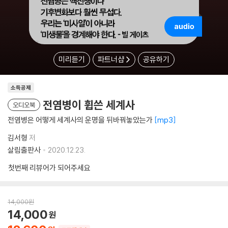
미리듣기
파트너샵
공유하기
소득공제
전염병이 휩쓴 세계사
오디오북
전염병은 어떻게 세계사의 운명을 뒤바꿔놓았는가
mp3
김서형
저
살림출판사
2020.12.23.
첫번째 리뷰어가 되어주세요
14,000
원
14,000