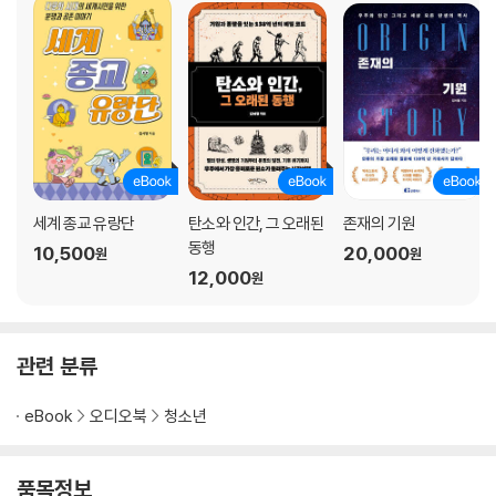
제4장 전쟁과 전염병
01 미국내전과 세균성이질
02 제1차세계대전과 ‘1918년 인플루엔자’
03 현대 전쟁과 셸 쇼크
세계 종교 유랑단
탄소와 인간, 그 오래된
존재의 기원
동행
10,500
20,000
원
원
12,000
원
제5장 현대사회의 글로벌 네트워크와 전염병의 진화
01 아프리카의 식민화와 말라리아
관련 분류
02 글로벌 사회와 에이즈
eBook
오디오북
청소년
03 21세기의 글로벌 전염병
품목정보