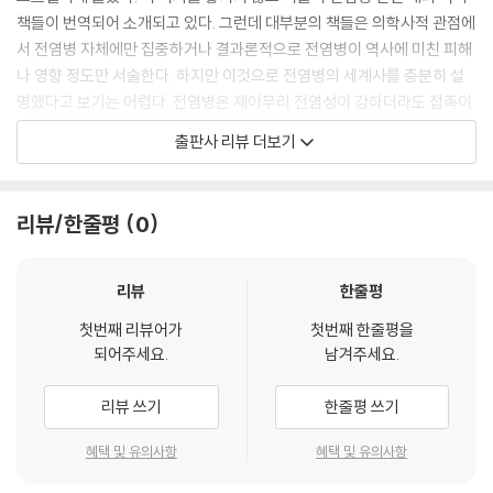
책들이 번역되어 소개되고 있다. 그런데 대부분의 책들은 의학사적 관점에
서 전염병 자체에만 집중하거나 결과론적으로 전염병이 역사에 미친 피해
나 영향 정도만 서술한다. 하지만 이것으로 전염병의 세계사를 충분히 설
명했다고 보기는 어렵다. 전염병은 제아무리 전염성이 강하더라도 접촉이
나 교류가 일어나지 않으면 파급력 있게 확산되지 않는다. 하지만 『전염병
출판사 리뷰 더보기
이 휩쓴 세계사』는 역사상 치명적인 영향을 미친 전염병이 어떻게 그런 결
과를 낳게 되었는지 주된 원인 또는 배경으로 ‘글로벌 네트워크’에 집중한
다.
리뷰/한줄평
0
‘글로벌 네트워크’는 빅히스토리(거대사)에서 주요하게 다루는 개념이다.
데이비드 크리스천 교수가 제시한 ‘빅히스토리’는 민족이나 국가, 문명 단
위를 뛰어넘어 전 지구적 패턴으로 세계사를 조망하는 역사관이다. 특히
리뷰
한줄평
빅히스토리에서 말하는 ‘글로벌 네트워크’는 역사의 흐름을 혁명적으로 바
첫번째 리뷰어가
첫번째 한줄평을
꿀 만큼 전 세계에 미치는 영향력이 막대하다. 글로벌 네트워크는 16세기
되어주세요.
남겨주세요.
대항해시대의 항로 개척이나 20세기 교통과 통신의 발달로 지구 전체가
하나로 연결되는 현대적인 현상에만 국한되지 않는다. 호모사피엔스가 전
리뷰 쓰기
한줄평 쓰기
지구적으로 이동하면서 이미 글로벌 네트워크가 형성되기 시작했다고 말
할 수 있다.
혜택 및 유의사항
혜택 및 유의사항
이 책에서는 전염병의 확산에 주된 원인이 된 글로벌 네트워크를 시대별로