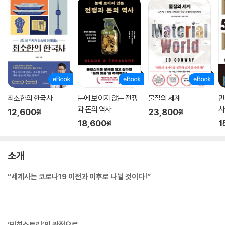
최소한의 한국사
눈에 보이지 않는 전쟁
물질의 세계
만
과 돈의 역사
사
12,600
23,800
원
원
18,600
1
원
소개
“세계사는 코로나19 이전과 이후로 나뉠 것이다!”
‘빅히스토리’의 관점으로