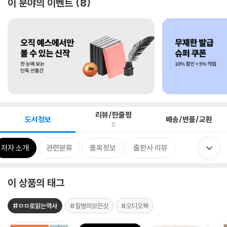
이 분야의 이벤트
8
리뷰/한줄평
도서정보
배송/반품/교환
0
저자 소개
관련분류
품목정보
출판사 리뷰
이 상품의 태그
#ㅁㅁ로읽는역사
#질병의모든것
#오디오북