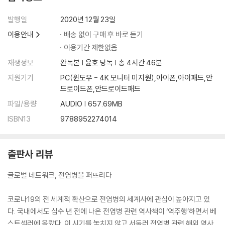
발행일
2020년 12월 23일
맺음말｜전염병의 역사를 돌아보고 오늘날의 위기를 극복하자
이용안내
배송 없이 구매 후 바로 듣기
이용기간 제한없음
참고문헌
재생정보
완독본 | 윤호 낭독 | 총 4시간 46분
지원기기
PC(윈도우 - 4K 모니터 미지원),아이폰,아이패드,안
드로이드폰,안드로이드패드
파일/용량
AUDIO | 657.69MB
ISBN13
9788952274014
출판사 리뷰
글로벌 네트워크, 전염병을 퍼뜨리다
코로나19의 전 세계적 확산으로 전염병의 세계사에 관심이 높아지고 있
다. 국내에서도 십수 년 전에 나온 전염병 관련 역사책이 ‘역주행’하면서 베
스트셀러에 올랐다. 이 시기를 놓치지 않고 서둘러 전염병 관련 해외 역사