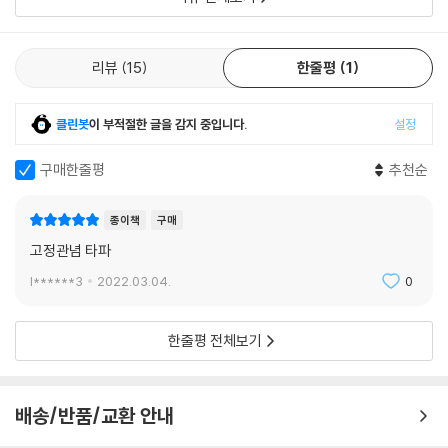
한 아이의 부모이기도 한 그들은 ‘여자아이가 집밖을 무대 삼아 자신의 힘
을 자랑하고, 남자아이가 거리낌 없이 도움을 요청할 수 있는 세상’을 꿈꾸
며 이 책을 기획했다. 『미스터 라푼젤』이 청소년은 물론, 전래동화를 듣고
리뷰
15
한줄평
1
자란 모두에게 세상을 바라보는 새로운 안경이 되어주고, 평등하고 창의적
인 시대를 살아가는 데 좋은 길잡이가 되어줄 것이다.
클린봇
이 부적절한 글을 감지 중입니다.
설정
구매한줄평
추천순
종이책
구매
고정관념 타파
l******3
2022.03.04.
0
한줄평 전체보기
배송/반품/교환 안내