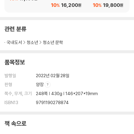
10
16,200
10
19,800
%
%
원
원
관련 분류
국내도서
청소년
청소년 문학
품목정보
발행일
2022년 02월 28일
판형
양장
쪽수, 무게, 크기
248쪽 | 430g | 146*207*19mm
ISBN13
9791190278874
책 속으로