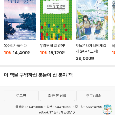
목소리가 들린다
우리도 할 말 있어!
오늘은 내가 너에게 갈
덕
게 (큰글자도서)
10
14,400
10
15,120
1
%
%
원
원
29,000
원
이 책을 구입하신 분들이 산 분야 책
로그인
최근 본 상품
주문/배송
고객센터 1544-3800
티켓 1544-6399
중고샵 1566-4295
eBook 1:1문의/채팅상담