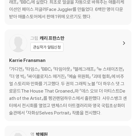
래프」 「BBC」에 실렸다. 최초로 얼굴을 자동으로 바꿔주는 애플리케
이션인 페이스 저글러Face Juggler를 만들었다. 6백만 명이 다운
받아 애플스토어에서 판매 1위에 오르기도 했다.
그림
캐리 프란스만
관심작가 알림신청
Karrie Fransman
「가디언」 「타임스」 「BBC」 「타임아웃」 「텔레그래프」 「뉴 스테이츠먼」
「더 영 빅」 「싸이콜로지스 매거진」 「예술 위원회」 「괴테 협회」에 비주
얼 스토리와 만화를 기고했다. 두 권의 그래픽 노블 『더 하우스 댓 그
로운드The House That Groaned』와 『데스 오브 더 아티스트De
ath of the Artist』를 펭귄랜덤하우스에서 출판했다. 사우스뱅크 센
터에서 전시회를 열었고 맨체스터 아트갤러리와 영국 국립초상화미
술관에서 「자화상Selves Portrait」 작품을 전시했다.
역
박혜원