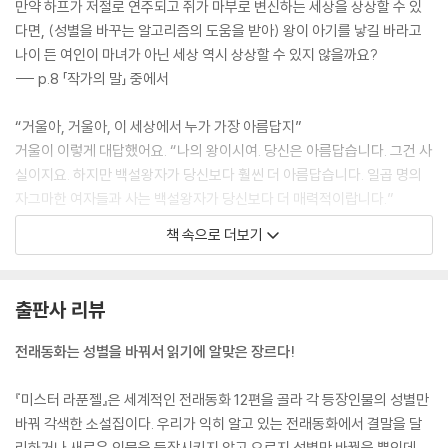
만약 하프가 저절로 연주되고 쥐가 마부로 변신하는 세상을 상상할 수 있
다면, (성별을 바꾸는 알고리즘의 도움을 받아) 왕이 아기를 낳길 바라고
나이 든 여인이 마녀가 아닌 세상 역시 상상할 수 있지 않을까요?
--- p.8 「작가의 말」 중에서
“거울아, 거울아, 이 세상에서 누가 가장 아름답지”
거울이 이렇게 대답했어요. “나의 왕이시여. 당신은 아름답습니다. 그건 사
실이지요. 하지만 백설왕자가 당신보다 훨씬 더 아름답습니다. 일곱 명의
자그마한 여자들과 사는 백설왕자가 당신보다 더 매력적이랍니다.”
--- p.26 「백설왕자」 중에서
책 속으로 더보기
어느 날, 공주가 나무 뒤에 서 있었는데 늙은 마법사 한 명이 탑 밑으로 오
더니 이렇게 외쳤어요.
출판사 리뷰
“라푼젤, 라푼젤, 네 황금 수염을 내려다오.”
그러자 라푼젤이 땋은 수염을 내렸고 마법사는 그걸 잡고 탑을 올라갔어
전래동화는 성별을 바꿔서 읽기에 알맞은 장르다!
요.
“아, 그러니까 저걸 계단 삼아 올라가는 거였구나? 그렇다면 나도 올라가
『미스터 라푼젤』은 세계적인 전래동화 12편을 골라 각 등장인물의 성별만
운을 시험해봐야겠다.”
바꿔 각색한 소설집이다. 우리가 익히 알고 있는 전래동화에서 결말을 달
다음 날 새벽녘, 공주는 탑 밑으로 가서 외쳤어요.
리하거나 새로운 인물을 등장시키지 않고 오로지 성별만 바꿨을 뿐인데,