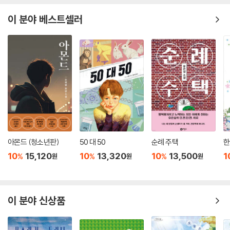
이 분야 베스트셀러
아몬드 (청소년판)
50 대 50
순례 주택
한
10
15,120
10
13,320
10
13,500
1
%
%
%
원
원
원
이 분야 신상품