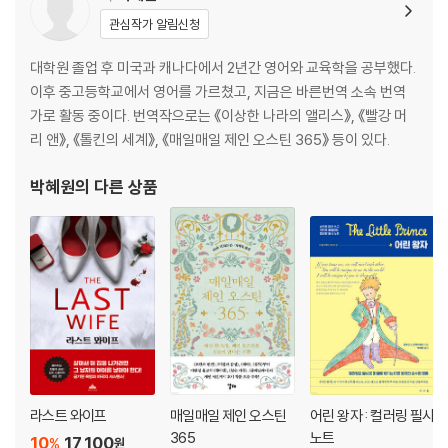
관심작가 알림신청
대학원 졸업 후 미국과 캐나다에서 2년간 영어와 교육학을 공부했다.
이후 중고등학교에서 영어를 가르쳤고, 지금은 바른번역 소속 번역
가로 활동 중이다. 번역작으로는 《이상한 나라의 앨리스》, 《빨강 머
리 앤》, 《톨킨의 세계》, 《매일매일 제인 오스틴 365》 등이 있다.
박혜원
의 다른 상품
라스트 와이프
매일매일 제인 오스틴
어린 왕자 : 컬러링 필사
365
노트
10
17,100
%
원