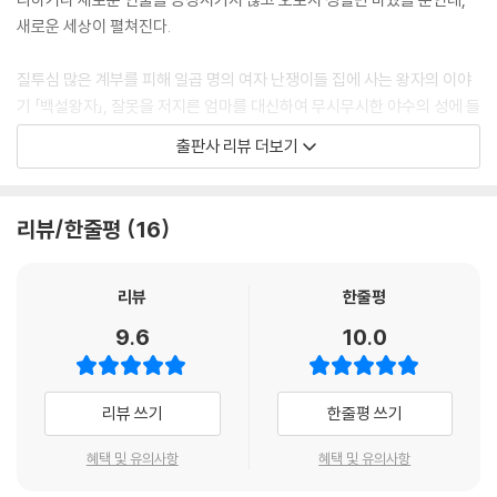
“라푼젤, 라푼젤, 네 황금 수염을 내려다오.”
새로운 세상이 펼쳐진다.
--- p.43 「미스터 라푼젤」 중에서
질투심 많은 계부를 피해 일곱 명의 여자 난쟁이들 집에 사는 왕자의 이야
거인은 이렇게 말하면서 재클린을 성으로 질질 끌고 갔어요. 가여운 재클
기 「백설왕자」, 잘못을 저지른 엄마를 대신하여 무시무시한 야수의 성에 들
린은 완전히 겁에 질렸지요. 우리가 재클린의 상황에 놓였다면 분명 우리
어간 막내아들의 이야기 「미남과 야수」, 탑 꼭대기에 갇힌 왕자와 왕자의
출판사 리뷰 더보기
도 그랬을 거예요. 하지만 재클린은 내 가 이렇게 겁을 먹다니, 여자로서 망
긴 수염을 잡고 매일 탑을 오르는 공주의 이야기 「미스터 라푼젤」, 엄마를
신도 그런 망신이 없다고 생각했어요. 그래서 남은 힘을 쥐어짜 용기를 내
죽인 거인과 맞서 싸우는 용감한 외동딸의 이야기 「재클린과 콩나무」 등등
어 이 사태를 어떻게 해결할지 머리를 굴렸어요.
그동안의 경험과 인식이 완전히 뒤바뀌는 이야기들이 담겨 있다.
리뷰/한줄평
16
--- p.94 「재클린과 콩나무」 중에서
전래동화는 우리가 어렸을 때 가장 먼저 듣는 이야기이자 모든 이야기의
공주는 신더의 발에서 벗겨진 유리구두 한 짝을 조심스럽게 집어 들었어
토대가 된다. 특히 선과 악의 차이점, 사회 전반에 흐르는 도덕률을 가르쳐
리뷰
한줄평
요. 신더는 숨을 헉헉 내쉬며 허름한 옷차림으로 집에 도착했어요. 화려한
주는 역할을 한다. 그런 점에서 『미스터 라푼젤』은 성별 하나를 바꿈으로
9.6
10.0
옷은 다 사라졌고 덜렁 유리구두 한 짝 만 남았지요.
써 수세기 동안 견고하게 쌓인 고정관념에 도전하는 책이다. 우리는 이 익
공주는 궁전의 문지기들에게 왕자가 나가는 걸 봤는지 물어보았어요.
숙하지만 완전히 새로운 이야기를 읽으며 각 등장인물이 어떻게 행동할 거
문지기들은 젊은 청년 외에는 아무도 나가는 걸 보지 못했는데 옷차림이
라는 편견이 사라지는 경험을 하고, 성별을 뛰어넘는 매력적인 인물들을
리뷰 쓰기
한줄평 쓰기
아주 형편없어 귀족이라기보다는 가난한 시골 사람 같았다고 대답했어요.
만날 수 있다.
--- p.121 「신더와 유리구두」 중에서
혜택 및 유의사항
혜택 및 유의사항
여자아이가 집밖을 무대 삼아 자신의 힘을 자랑하고,
“미남이여, 나와 결혼하겠소?”