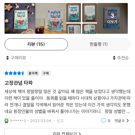
남자아이가 거리낌 없이 도움을 요청할 수 있는 세상을 위하여
이제 야수가 친숙해진 미남이 바로 “아니오”라고 대답하면 야수는 우울한
아빠와 엄마가 직접 만든 책
표정으로 방을 나갔습니다. 하지만 미남은 꿈속에서 아름다운 공주를 만날
3
수 있어 안타까운 야수는 금방 잊을 수 있었어요. 미남의 마음을 유일하게
더보기
『미스터 라푼젤』은 크리에이티브 테크놀로지스트인 조나단 플랙켓이 개
어지럽혔던 건 겉모습을 믿지 말라는 공주의 반복되는 말이었어요. 마음이
발한 ‘성별 반전 알고리즘(어떤 문장에서든 성별을 나타내는 단어를 골라
4
가는 대로 따라야지 눈을 믿지 말라는 거였지요.
자동으로 바꿔주는 프로그램)’을 이용하여 만든 책이다. 그의 아내 캐리 프
리뷰
15
한줄평
1
--- p.184 「미남과 야수」 중에서
란스만이 이 알고리즘을 오래된 전래동화에 적용시켜보자고 제안한 덕분
에 이 책이 세상에 나올 수 있었다.
구매리뷰
추천순
실제로 조나단 플랙켓이 어렸을 때 그의 아버지가 매일 밤 잠들기 전에 책
을 읽어줬는데, 아이 몰래 전래동화에서 등장인물의 성별을 바꿔서 읽어줬
종이책
구매
다고 한다. 덕분에 구태의연한 성별 고정관념을 따르지 않고 신선한 세계
를 경험할 수 있었다며, 자신의 창의력의 근원을 밝혔다.
고정관념 타파
세상에 책이 정말정말 많은 것 같아요 꽤 많은 책을 보았다고 생각했는데
한편 만화가인 캐리 프란스만은 ‘성별 반전 전래동화’라는 콘셉트에 맞춰
이런 책이 있을 줄이야... 동화를 읽을 때마다 시대적 상황이나 가치관에 따
서 12편의 등장인물들을 새로 그렸다. 특히 소극적인 자세와 목구멍이 다
라 전개나 결말을 각색해서 읽어준 적은 있는데 이건 가히 생각지도 못했
보이도록 크게 벌린 입, 가슴과 허리에 딱 들러붙고 허리 밑부터는 퍼지는
네요 등장인물의 성별을 바꿔서 풀어나가는 이야기라니... 정말 성별만 바
드레스 같은 전형적인 공주의 모습에서 의도적으로 탈피하여 자신만의 독
꿨을 뿐인데 어마어마한 범위로 이야기가 달라지네요. 아이에게 이런 경험
l******3
2022.03.04.
신고
0
댓글
0
을 접하게 해주
창적인 그림을 그려 넣었다.
리뷰 전체보기