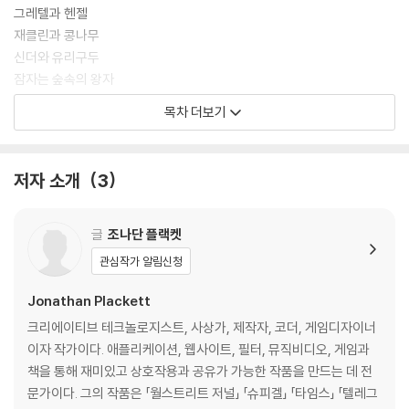
그레텔과 헨젤
재클린과 콩나무
신더와 유리구두
잠자는 숲속의 왕자
진짜 왕자를 구별하는 법
목차 더보기
미남과 야수
빨간 망토 소년
프라우 럼펠스틸트스킨
저자 소개
3
엄지왕자
글
조나단 플랙켓
관심작가 알림신청
Jonathan Plackett
크리에이티브 테크놀로지스트, 사상가, 제작자, 코더, 게임디자이너
이자 작가이다. 애플리케이션, 웹사이트, 필터, 뮤직비디오, 게임과
책을 통해 재미있고 상호작용과 공유가 가능한 작품을 만드는 데 전
문가이다. 그의 작품은 「월스트리트 저널」 「슈피겔」 「타임스」 「텔레그