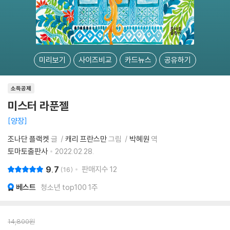
미리보기
사이즈비교
카드뉴스
공유하기
소득공제
미스터 라푼젤
양장
조나단 플랙켓
글
캐리 프란스만
그림
박혜원
역
토마토출판사
2022.02.28.
9.7
판매지수
12
16
베스트
청소년 top100 1주
14,800
원