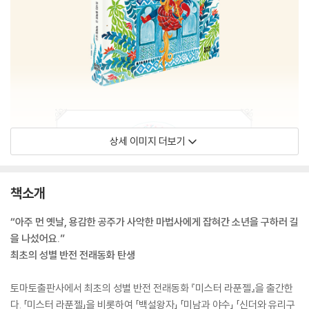
상세 이미지 더보기
책소개
“아주 먼 옛날, 용감한 공주가 사악한 마법사에게 잡혀간 소년을 구하러 길
을 나섰어요.”
최초의 성별 반전 전래동화 탄생
토마토출판사에서 최초의 성별 반전 전래동화 『미스터 라푼젤』을 출간한
다. 「미스터 라푼젤」을 비롯하여 「백설왕자」 「미남과 야수」 「신더와 유리구