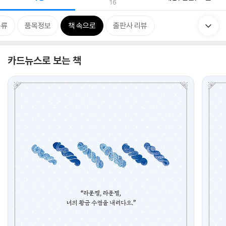
16
분류
품목정보
책 속으로
출판사 리뷰
카드뉴스로 보는 책