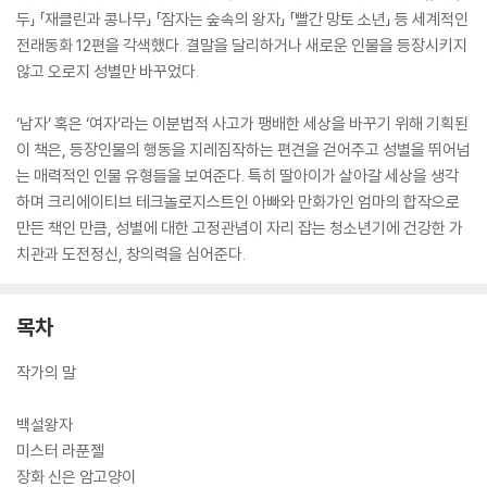
두」 「재클린과 콩나무」 「잠자는 숲속의 왕자」 「빨간 망토 소년」 등 세계적인
전래동화 12편을 각색했다. 결말을 달리하거나 새로운 인물을 등장시키지
않고 오로지 성별만 바꾸었다.
‘남자’ 혹은 ‘여자’라는 이분법적 사고가 팽배한 세상을 바꾸기 위해 기획된
이 책은, 등장인물의 행동을 지레짐작하는 편견을 걷어주고 성별을 뛰어넘
는 매력적인 인물 유형들을 보여준다. 특히 딸아이가 살아갈 세상을 생각
하며 크리에이티브 테크놀로지스트인 아빠와 만화가인 엄마의 합작으로
만든 책인 만큼, 성별에 대한 고정관념이 자리 잡는 청소년기에 건강한 가
치관과 도전정신, 창의력을 심어준다.
목차
작가의 말
백설왕자
미스터 라푼젤
장화 신은 암고양이