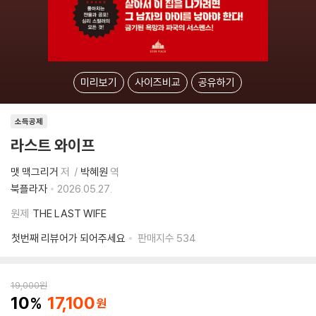
미리보기
사이즈비교
공유하기
소득공제
라스트 와이프
맷 맥그리거
저
박혜원
역
북플라자
2026.05.27.
원제
THE LAST WIFE
첫번째 리뷰어가 되어주세요
판매지수
534
19,000
원
10
17,100