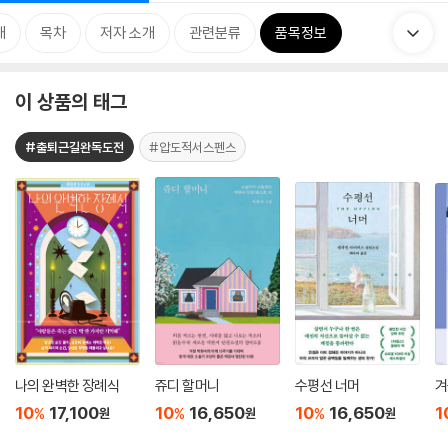
개
목차
저자 소개
관련분류
품목정보
이 상품의 태그
#출퇴근길완독도전
#압도적서스펜스
나의 완벽한 장례식
쥬디 할머니
수평선 너머
겨
10
17,100
10
16,650
10
16,650
1
%
%
%
원
원
원