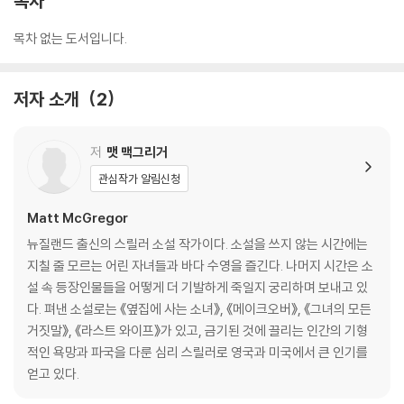
목차
목차 없는 도서입니다.
저자 소개
2
저
맷 맥그리거
관심작가 알림신청
Matt McGregor
뉴질랜드 출신의 스릴러 소설 작가이다. 소설을 쓰지 않는 시간에는
지칠 줄 모르는 어린 자녀들과 바다 수영을 즐긴다. 나머지 시간은 소
설 속 등장인물들을 어떻게 더 기발하게 죽일지 궁리하며 보내고 있
다. 펴낸 소설로는 《옆집에 사는 소녀》, 《메이크오버》, 《그녀의 모든
거짓말》, 《라스트 와이프》가 있고, 금기된 것에 끌리는 인간의 기형
적인 욕망과 파국을 다룬 심리 스릴러로 영국과 미국에서 큰 인기를
얻고 있다.