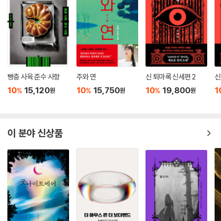
빵충 사육 준수 사항
주와 연
신 퇴마록 신세편 2
신
10
15,120
10
15,750
10
19,800
1
%
%
%
원
원
원
이 분야 신상품