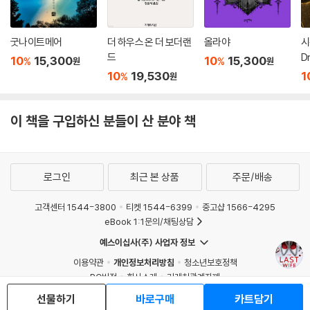
굿나이트메어
더 하우스 온 더 보더랜
올라야
시
드
Dr
10
15,300
10
15,300
%
%
원
원
10
19,530
1
%
원
이 책을 구입하신 분들이 산 분야 책
로그인
최근 본 상품
주문/배송
고객센터 1544-3800
티켓 1544-6399
중고샵 1566-4295
eBook 1:1문의/채팅상담
예스이십사(주) 사업자 정보
이용약관
개인정보처리방침
청소년보호정책
PC버전
회사소개
거래처관계자께
도서홍보
광고
선물하기
바로구매
카트담기
Copyright © YES24 Corp. All Rights Reserved.