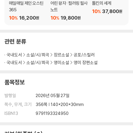
매일매일 제인 오스틴
어린 왕자 : 컬러링 필사
톨킨의 세계
365
노트
10
37,800
%
원
10
16,200
10
19,800
%
%
원
원
관련 분류
국내도서
소설/시/희곡
장르소설
공포/스릴러
국내도서
소설/시/희곡
영미소설
영미 장편소설
품목정보
발행일
2026년 05월 27일
쪽수, 무게, 크기
356쪽 | 140*200*30mm
ISBN13
9791193324950