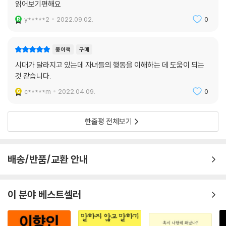
딸과 관계가 단절된 내게 엄청나게 도움이 된 생명의 은인과도 같은 책. 심
읽어보기편해요
리학자인 저자의 놀랍고 통찰력 있는 내용과 유용한 정보로 가득하다. 자
y*****2
2022.09.02.
0
녀와 불화를 겪고 있는 가족이라면 꼭 읽어보길 바란다. - 바버라 제이, 캐
나다
종이책
구매
방법을 몰라 혼란스러웠던 내게 어떻게 해야 하고 무엇을 말해야 하는지를
시대가 달라지고 있는데 자녀들의 행동을 이해하는 데 도움이 되는
알려주고, 언젠가는 가능한 화해에 대한 희망을 주었다. 외롭고 고통스러
것 같습니다.
운 상황에서 길을 잃지 않도록 도와준 고마운 책! - 데비, 미국
c*****m
2022.04.09.
0
가족 치유에 관한 새로운 시각으로 내 눈을 번쩍 뜨게 한 책. 가족이 단절하
한줄평 전체보기
는 복잡한 특성을 알려주고 현실적인 대안을 제시한다. 단절의 고통을 겪
는 부모에게 이보다 시의적절할 수는 없다. 강추! - 제시, 미국
배송/반품/교환 안내
사랑하는 딸과 손자들과의 모든 관계가 끊어진 나에게 이별의 복잡성을 이
해하면서 더 나은 삶을 살 수 있는 길잡이가 되어준 책. 이 훌륭한 책을 통
해 자녀를 잃은 상황에 대처하는 것 외에도 화해에 이르를 방법을 알려줘
이 분야 베스트셀러
큰 도움이 되었다. - 장 웨이, 미국
‘멀어진 우리 아들 제발 도와주세요’ 하는 심정으로 오디오북을 3번 들었