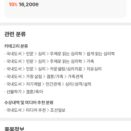
끊임없이 돈을 요구하는 폭력성향의 아들
10
16,200
%
원
유언장에서 자녀를 제외시키기
누구도 상처받지 않는 유언장 설계하기
10장 자식에게 거부당하고 손주와 차단된 조부모
관련 분류
육아관 차이로 손주로부터 차단된 할머니
카테고리 분류
단절로 이어진 이민가정의 세대 갈등
국내도서
인문
심리
주제로 읽는 심리학
쉽게 읽는 심리학
국내도서
인문
심리
주제로 읽는 심리학
가족
11장 변화하는 시대의 새로운 기준과 대응
국내도서
인문
심리
카운셀링/심리치료
치유심리
국내도서
가정 살림
결혼/가족
가족관계
단절을 극복하고 화해로 나가는 길
국내도서
자기계발
인간관계
심리/성격/설득
움츠러들지 말고 나의 행복 찾기
선물하기
결혼/육아
내 아이가 돌아왔다, 이제 무엇을 해야 하나?
수상내역 및 미디어 추천 분류
12장 부모와 자녀의 화해를 위한 새로운 규칙
국내도서
미디어 추천
조선일보
부모와 자녀, 관계 회복을 위해 지켜야 할 것들
품목정보