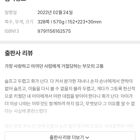
13장 단절의 고통을 어떻게 치유할 것인가
발행일
2022년 02월 24일
상처를 딛고 일어서는 법
쪽수, 무게, 크기
328쪽 | 570g | 152*223*30mm
ISBN13
9791156162575
출판사 리뷰
가장 사랑하고 아끼던 사람에게 거절당하는 부모의 고통
슬프고 두렵고 화가 난다. 다 커서 분가한 자녀나 손자 손녀에게서 연락이
없어 슬프고, 이들을 다시 볼 수 없을지 몰라 두렵고, 게다가 그토록 헌신적
으로 키웠던 내 아이에게서 이런 대접을 받아야 한다니 화가 난다. 아이가
더 이상 나와는 아무것도 함께하려 하지 않고, 무엇보다 그 이유를 알 수 없
다는 사실에 혼란스럽다.
최근 부모 자식 간 관계 단절이 소리 없이 증가하고 있다. 자녀로부터 거부
당한 이들은 실패한 부모라는 자책감에 드러내놓지 못하고 소리 없이 눈물
출판사 리뷰 더보기