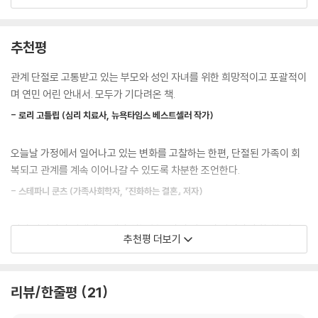
흘리며 고통받는다. 슬픔과 외로움에 더해 ‘아이에게 어떻게 했길래…’라는
식의 주위의 시선 때문에 두 번 운다. 이 책은 최근 증가하는 부모 자식 간
관계 단절 현상에 대해 깊이 고찰하고 실질적인 해법을 제시한다. 성인이
추천평
되어 부모와 인연을 끊는 자녀의 심리를 분석하고, 단절의 고통을 겪는 부
모를 위로하며, 부모와 자녀 간 화해의 길을 찾아준다. 그 골이 깊어 회복
관계 단절로 고통받고 있는 부모와 성인 자녀를 위한 희망적이고 포괄적이
불가능한 사람들에게는 앞으로 나아갈 수 있는 방법을 제시한다.
며 연민 어린 안내서. 모두가 기다려온 책.
- 로리 고틀립 (심리 치료사, 뉴욕타임스 베스트셀러 작가)
단절을 극복하고 관계 회복에 이르게 돕는 안내서
오늘날 가정에서 일어나고 있는 변화를 고찰하는 한편, 단절된 가족이 회
이 책은 크게 세 부분으로 나뉜다. 첫 번째 부분은 단절에 이르게 되는 가장
복되고 관계를 계속 이어나갈 수 있도록 차분한 조언한다.
흔한 경로들을 다룬다. 여기에는 학대, 이혼, 정신질환 등이 해당된다. 두
번째 부분은 자녀와 관계가 단절된 부모 또는 조부모가 처하게 되는 상황
- 스테파니 쿤츠 (가족사회학자, 『진화하는 결혼』 저자)
들을 보여준다. 어떻게 손주들이 부모와 조부모 간의 관계 단절 때문에 피
해자가 되는지 살펴보고, 조부모들에게 그에 따른 조언을 제공해준다. 또
성인 자녀와의 관계에 문제가 있는 부모라면 반드시 읽어봐야 할 책. 가족
추천평 더보기
한, 형제자매 간 오랫동안 계속된 갈등이 어떻게 부모와 자녀 사이의 갈등
관계에 대한 날카로운 분석과 함께 미래 로드맵이 담겨있다.
을 일으키고 관계 단절을 가져오는지, 자녀의 배우자와 부모 사이의 갈등
- 루스 휘프먼 (『미국, 불안한 사람들』의 저자)
이 어떻게 자녀 본인과 부모의 관계 단절이라는 결과를 가져오는지 살펴본
리뷰/한줄평
21
다.
부모와 성인 자녀 간의 고통스러운 단절을 묘사하지만, 현명한 전략과 구