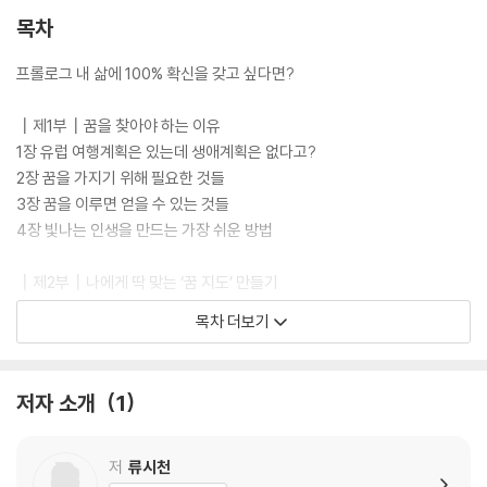
목차
프롤로그 내 삶에 100% 확신을 갖고 싶다면?
┃제1부┃꿈을 찾아야 하는 이유
1장 유럽 여행계획은 있는데 생애계획은 없다고?
2장 꿈을 가지기 위해 필요한 것들
3장 꿈을 이루면 얻을 수 있는 것들
4장 빛나는 인생을 만드는 가장 쉬운 방법
┃제2부┃나에게 딱 맞는 ‘꿈 지도’ 만들기
5장 ‘꿈 지도’란 무엇인가
목차 더보기
6장 ‘꿈 지도’, 어떻게 만들어야 할까
7장 버킷리스트에 숨겨진 비밀
8장 누구나 만들 수 있는 ‘꿈 지도’
저자 소개
1
┃제3부┃꿈은 계속되어야 한다
9장 가장 소중한 것을 찾으려면
저
류시천