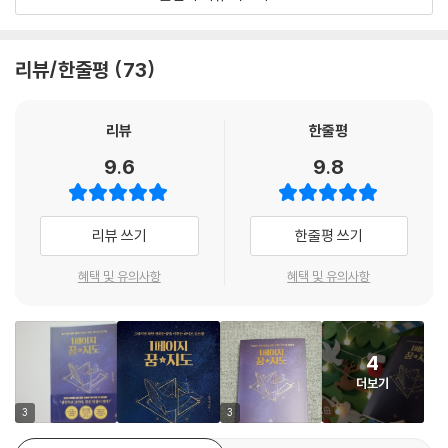
정보디자인을 공부해오며 사람들의 ‘생애계획’에 관심을 가져온 류시천 조
선대학교 교수는 《1페이지 꿈지도》를 통해 우리가 꿈을 가져야 하는 이유
를 자세히 알려준다. 덧붙여 피시본 다이어그램을 통해 실제로 꿈을 그리
리뷰/한줄평
73
고 이루는 방법을 설명한다. 저자는 꿈을 가진 사람만이 풍요로운 인생을
누릴 수 있다고 말하며 우리가 저마다의 온전한 삶을 추구하기 위해서는
꿈을 활용해야 한다고 주장한다. 그가 말하는 온전한 삶이란 길을 잃지 않
리뷰
한줄평
는 삶이다. 그리고 길을 잃지 않기 위해 꼭 필요한 것이 바로 ‘꿈지도’이다.
9.6
9.8
상상하고 그려라! 꿈은 현실이 된다!_피시본 다이어그램으로 더 뚜렷하고
생생하게
리뷰 쓰기
한줄평 쓰기
꿈을 품고 있을 때와 품고 있지 않을 때 삶이 어떻게 달라지는지, 그리고 꿈
혜택 및 유의사항
혜택 및 유의사항
이 어떻게 우리의 인생을 바꾸는지 알고 싶은가? 그렇다면 ‘꿈지도’를 직접
한번 그려보자. 생애계획이 눈앞에 펼쳐지도록 ‘꿈지도’를 그릴 수 있다면
더 이상 방황하지 않고 삶의 목표를 향해 나아갈 수 있다. 지도가 있으면 명
4
확히 길이 보이기 때문이다. ‘꿈 지도’로 꿈을 시각화하면 우리 잠재의식 영
더보기
역에 저장할 수 있으며, 복잡한 생각을 간결하게 정리할 수 있다. 더불어 꿈
에 대한 동기부여가 촉진되어 꿈을 오랫동안 내 곁에 붙잡아둘 수 있다.
3
3
그렇다면 ‘꿈지도’는 어떻게 그려야 할까? ‘꿈지도’는 마치, [현재]-[미래]