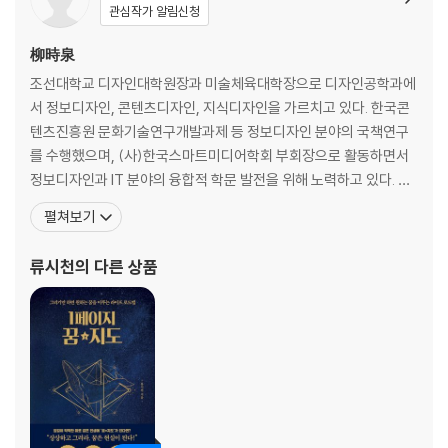
10장 매일 설레는 인생을 만들려면
관심작가 알림신청
11장 올바른 길로 나아가고 싶다면
柳時泉
참고문헌
조선대학교 디자인대학원장과 미술체육대학장으로 디자인공학과에
서 정보디자인, 콘텐츠디자인, 지식디자인을 가르치고 있다. 한국콘
텐츠진흥원 문화기술연구개발과제 등 정보디자인 분야의 국책연구
를 수행했으며, (사)한국스마트미디어학회 부회장으로 활동하면서
정보디자인과 IT 분야의 융합적 학문 발전을 위해 노력하고 있다. KA
IST에서 정보디자인 박사학위를 취득했다. 박사학위 연구 주제인 「T
펼쳐보기
he Effects of Contexts on Information Design」을 포함해 정
보디자인 관련 논문 70여 편을 발표하며 정보디자인 분야의 지평을
류시천
의 다른 상품
넓히는 연구를 꾸준히 해오고 있다. 201