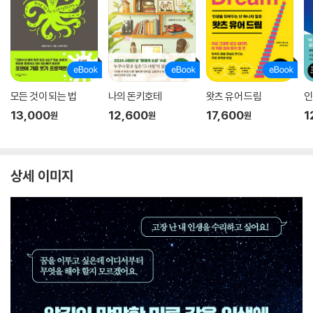
모든 것이 되는 법
나의 돈키호테
왓츠 유어 드림
인
13,000
12,600
17,600
1
원
원
원
상세 이미지