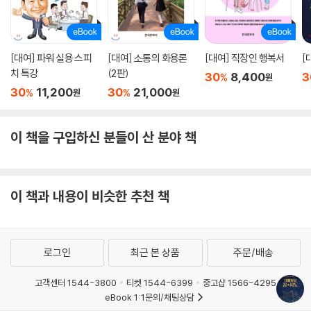
[대여] 파워 실용 스피
[대여] 소통의 화용론
[대여] 직장인 행복서
[
치 특강
(2판)
30
8,400
3
%
원
30
11,200
30
21,000
%
%
원
원
이 책을 구입하신 분들이 산 분야 책
이 책과 내용이 비슷한 추천 책
로그인
최근 본 상품
주문/배송
고객센터 1544-3800
티켓 1544-6399
중고샵 1566-4295
eBook 1:1문의/채팅상담