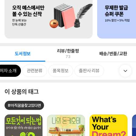
리뷰/한줄평
도서정보
배송/반품/교환
73
저자 소개
관련분류
품목정보
출판사 리뷰
이 상품의 태그
#아직꿈을찾고있다면