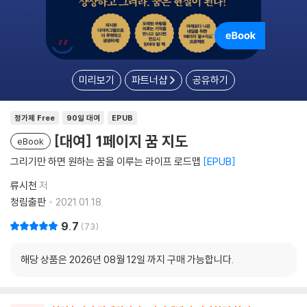
미리보기
파트너샵
공유하기
정가제 Free
90일 대여
EPUB
[대여] 1페이지 꿈 지도
eBook
그리기만 하면 원하는 꿈을 이루는 라이프 로드맵
EPUB
류시천
저
청림출판
2021.01.18.
9.7
73
해당 상품은 2026년 08월 12일 까지 구매 가능합니다.