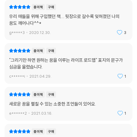
영향을 주는 에너지로 활용하지 못하는 것이다. 그러나 꿈을 이루는 사람
종이책
구매
들은 안다. 오늘 이룬 목표 달성이 최종 꿈과 연결된다는 사실을.
우리 애들을 위해 구입했던 책.... 뒷장으로 갈수록 잊혀졌던 나의
실제로 이미 많은 사람이 저자의 꿈 지도 프로젝트를 통해 자신의 꿈을 찾
꿈도 깨어나다^^*
았으며, 꿈을 이루기 위해 노력하고 있다. 뒤틀리고 어긋났던 일상의 모습
g*****3
2020.12.30.
3
을 되잡고, 더불어 삶에 대한 확신을 품은 채로 인생을 원하는 방향으로 끌
고 가고 싶다면 이 책이 도움을 줄 수 있을 것이다. 어렵지 않다. 판에 박혀
지루하지도 않다. 아무도 가르쳐주지 않았지만 누구나 할 수 있다. 1페이지
종이책
구매
‘꿈지도’를 통해 새로운 인생을 시작해보자.
"그리기만 하면 원하는 꿈을 이루는 라이프 로드맵" 표지의 문구가
심금을 울렸습니다.
c******i
2021.04.29.
1
종이책
구매
새로운 꿈을 펼칠 수 있는 소중한 조언들이 있어요.
e******2
2021.03.16.
1
종이책
구매