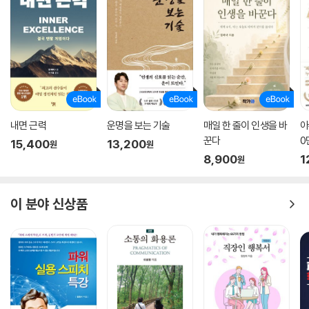
내면 근력
운명을 보는 기술
매일 한 줄이 인생을 바
아
꾼다
0
15,400
13,200
원
원
디
8,900
1
원
이 분야 신상품