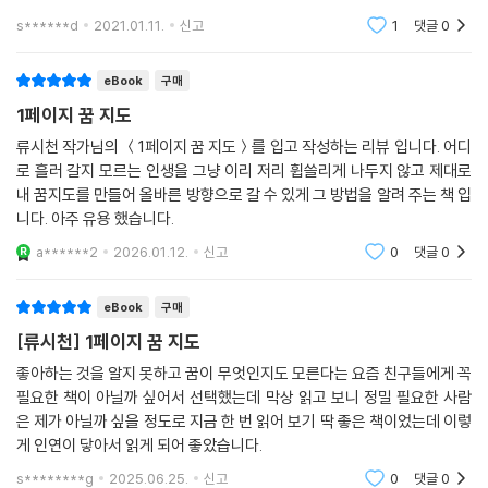
날을 위해서
해 첫발을 내딛어야 하는 20대, 현실에 매몰되어 자신의 꿈이 무엇인지조
s******d
2021.01.11.
신고
1
댓글
0
차 기억이 희미해져가는 직장인, 그리고 더 나아가 두 번째 꿈을 찾아야 하
는 장년 등. 누구나 쉽고 빠르게 그릴 수 있는 ‘꿈지도’는 코로나와 경제불
eBook
구매
황으로 야기된 불안한 시대를 이겨내고 꿈을 이룰 수 있는 원동력이 되어
1페이지 꿈 지도
줄 것이다.
류시천 작가님의 ＜1페이지 꿈 지도＞를 입고 작성하는 리뷰 입니다. 어디
로 흘러 갈지 모르는 인생을 그냥 이리 저리 휩쓸리게 나두지 않고 제대로
귀찮은 건 싫지만 꿈은 이루고 싶은 ‘나’를 위한 인생 처방전
내 꿈지도를 만들어 올바른 방향으로 갈 수 있게 그 방법을 알려 주는 책 입
_어제보다 나은 내일을 위한 1페이지 꿈 지도 프로젝트
니다. 아주 유용 했습니다.
a******2
2026.01.12.
신고
0
댓글
0
그렇다면 어떻게 꿈을 이룰 수 있을까? 상상만으로는 절대 꿈을 성취해낼
수 없다. 꿈을 실체화하기 위해서는 모호한 접근 방식에서 벗어나 시각화
eBook
구매
시켜야 한다. 너무 어렵다고? 절대 어렵지 않다. ‘꿈지도’를 일단 한번 그리
고 들고 다니면 된다.
[류시천] 1페이지 꿈 지도
저자는 불교 신자가 염주를 가지고 다니듯, 기독교 신자가 십자가 목걸이
좋아하는 것을 알지 못하고 꿈이 무엇인지도 모른다는 요즘 친구들에게 꼭
를 목에 걸로 다니듯이 꿈을 이루고 싶다면 누구나 ‘꿈지도’를 그려서 휴대
필요한 책이 아닐까 싶어서 선택했는데 막상 읽고 보니 정밀 필요한 사람
폰이든 실물이든 몸에 지니고 다녀야 한다고 말한다. 볼 수 없는 과녁은 절
은 제가 아닐까 싶을 정도로 지금 한 번 읽어 보기 딱 좋은 책이었는데 이렇
대로 맞힐 수 없다. ‘꿈지도’를 만들어 펼쳐놓으면 길이 보이고 삶을 올바른
게 인연이 닿아서 읽게 되어 좋았습니다.
방향으로 끌고 갈 수 있다. 우리가 올바른 길이 아닌 쉬운 길이라는 함정에
s********g
2025.06.25.
신고
0
댓글
0