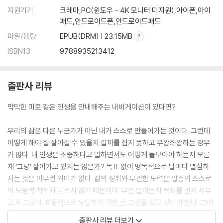
지원기기
크레마,PC(윈도우 - 4K 모니터 미지원),아이폰,아이
패드,안드로이드폰,안드로이드패드
파일/용량
EPUB(DRM) | 23.15MB
ISBN13
9788935213412
출판사 리뷰
막막한 미로 같은 인생을 안내해주는 내비게이션이 있다면?
우리의 삶은 다른 누군가가 아닌 내가 스스로 만들어가는 것이다. 그런데
어떻게 해야 잘 살아갈 수 있을지 갈피를 잡지 못하고 우왕좌왕하는 경우
가 많다. 내 인생은 소중하다고 말하면서도 어떻게 돌보아야 하는지 모른
채 ‘그냥’ 살아가고 있지는 않은가? 목표 없이 맹목적으로 날마다 열심히
사는 것은 아무런 의미가 없다. 삶의 성취와 무관한 노력은 일종의 스스로
의 노동력 착취와 다르지 않기 때문이다. 무슨 일이든지 목표를 먼저 세우
고 또 그곳에 효율적으로 도달하기 위한 큰 그림을 갖고 있어야 한다. 그래
서 성취를 일궈내는 효율적인 삶을 원한다면 반드시 꿈을 마련해야 한다.
출판사 리뷰 더보기