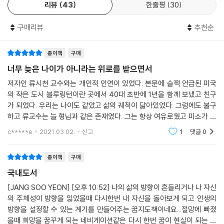
리뷰
43
한줄평
30
가 하나로 연결된 도미노 블록과도 같다. 현재라는 스타터 블록이 미래의
꿈이라는 최종 블록을 만날 수 있도록 중간 과정에 몇 단계의 블록을 추가
구매리뷰
추천순
로 만들어 넣는다. 중간에 놓인 블록들은 현재가 출발하면 꿈을 자동으로
만날 수 있도록 지지해주는 하위 수준의 목표들인 셈이다. 이런 이미지를
종이책
구매
연상하면 미래-현재 또 현재-미래가 유기적으로 만나는 ‘꿈지도’를 만들
수 있다.
너무 늦은 나이가 아니라는 위로를 받으면서
저자는 ‘꿈지도’를 그리는 도구로 피시본 다이어그램을 추천하고 있다. 물
저자인 류시천 교수와는 개인적 인연이 있었다. 본문에 슬쩍 언급된 미국
고기 골격 모양을 닮아 붙여진 이름인데, 머리, 꼬리, 척추, 등뼈 가시, 배
의 작은 도시 블루링턴이란 곳에서 40대 초반에 1년을 함께 보냈고 친구
가시 이미지를 활용해서 그리면 된다. 물고기 꼬리가 현 시점이고, 머리가
가 되었다. 우리는 나이도 같았고 삶의 궤적이 닮아있었다. 그럼에도 불구
꿈이다. 시간의 흐름은 척추에 해당하며, 목표는 척추에 연결된 등뼈 가시,
하고 류교수는 늘 형님과 같은 존재였다. 그는 항상 여유로웠고 미소가 끊
그리고 목표를 이루고 원하는 것을 적은 내용은 배 가시에 그려 넣으면 마
이지 않았고 당시에도 즐거운 농담 속에서도 되새길 만한 멘트를 주곤 했
c*****e
2021.03.02.
신고
1
댓글
0
다. 한국에서는 살아
무리된다.
종이책
구매
꿈은 어린아이만 꾸는 것이 아니다. 누구나 꿈을 꿀 수 있다. 저자는 각계각
국내도서
층의 사람들에게 ‘꿈지도’를 그리는 방법과 꿈이 우리에게 주는 힘에 대해
강연해오고 있다. 수많은 강연을 통해서 ‘꿈지도’를 직접 그린 사람들은 그
[JANG SOO YEON] [오후 10:52] 나의 삶의 방향이 흔들리거나 나 자신
의 주체성이 방향을 잃었을때 다시한번 내 자신을 돌아보게 되고 인생의
효과를 누릴 수 있었다고 후기를 전한다. 책의 사례들은 강연에서 직접 그
방향을 설정할 수 있는 계기를 만들어주는 꿈지도책이네요...절망에 빠졌
려준 사람들의 ‘꿈지도’를 각색하여 실은 것이다.
을때 희망을 꿈꾸게 되는 네비게이션같은 다시 한번 꿈이 현실이 되는 그
인생의 첫 꿈을 발견해야 하는 10대, 홀로서기를 준비하며 자신의 꿈을 향