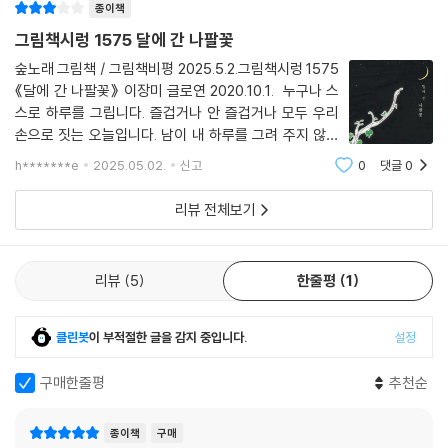
종이책
그림책시렁 1575 달에 간 나팔꽃
숲노래 그림책 / 그림책비평 2025.5.2.그림책시렁 1575
《달에 간 나팔꽃》 이장미 글로연 2020.10.1. 누구나 스
스로 하루를 그립니다. 즐겁거나 안 즐겁거나 모두 우리
손으로 짓는 오늘입니다. 남이 내 하루를 그려 주지 않습
니다. 남이 내 삶을 보내지 않아요. 나는 나로서 일어서며
h*******e
2025.05.02.
신고
0
댓글
0
나아갈 길을 걷습니다. 너는 너대로 네 삶을 그리기에 서
로 마주합니다. 사람도 새도 개구리도 풀꽃
리뷰 전체보기
리뷰
5
한줄평
1
클린봇
이 부적절한 글을 감지 중입니다.
설정
구매한줄평
추천순
종이책
구매