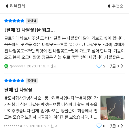
리뷰전체
추천순
종이책
[달에 간 나팔꽃]을 읽고...
글로연에서 보내주신 도서!~ 달을 본 나팔꽃이 달에 가보고 싶어 합니다.
꼼꼼하게 꽃잎을 접은 나팔꽃도~초록 열매가 된 나팔꽃도~갈색 열매가
된 나팔꽃도~까만 씨앗이 된 나팔꽃도~달에 가보고 싶어 합니다. 겨울이
오고 봄이 오고나팔꽃 덩굴은 하늘 위로 쭉쭉 뻗어 나갑니다.나팔꽃은 끝
까지 포기하지 않고 달에 가기 위해 도전합니다. 마지막 장에 개미의 한마
q*****l
2020.11.19.
신고
2
댓글
0
디!!!"최선을 다했어."
종이책
달에 간 나팔꽃
#도서협찬안녕하세요 동그리독서입니다^^#이장미작
가님봄에 심은 나팔꽃 씨앗은 여름 아침마다 활짝 피 꽃을
보여주었습니다.길게 뻗어나오는 덩굴손이 허공에서 밴
도는 모습으 보면서 나팔꽃에 이야기를 보았습니다. 최선
을 다한 나팔꽃과 개미가 내내 행복하길 바랍니다. 쓰고
t*******4
2020.10.06.
신고
0
댓글
0