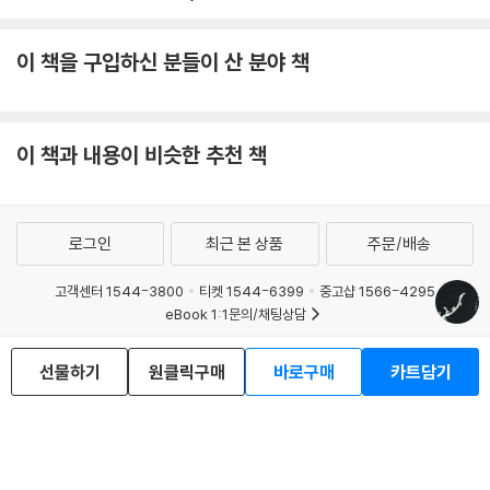
이 책을 구입하신 분들이 산 분야 책
이 책과 내용이 비슷한 추천 책
로그인
최근 본 상품
주문/배송
고객센터 1544-3800
티켓 1544-6399
중고샵 1566-4295
eBook 1:1문의/채팅상담
예스이십사(주) 사업자 정보
선물하기
원클릭구매
바로구매
카트담기
이용약관
개인정보처리방침
청소년보호정책
PC버전
회사소개
거래처관계자께
도서홍보
광고
Copyright © YES24 Corp. All Rights Reserved.
MATOM15