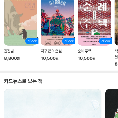
긴긴밤
지구 끝의 온실
순례 주택
책
8,800
10,500
10,500
원
원
원
8
카드뉴스로 보는 책