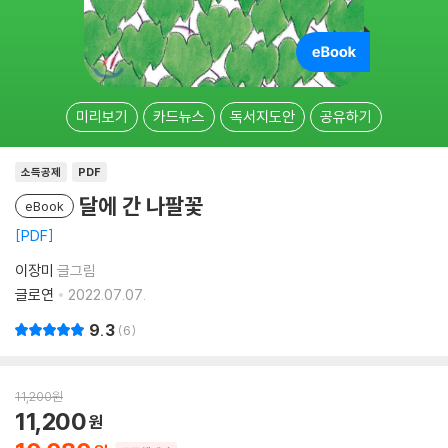
미리보기
카드뉴스
독서지도안
공유하기
소득공제
PDF
달에 간 나팔꽃
eBook
PDF
이장미
글그림
글로연
2022.07.07.
9.3
6
11,200
원
11,200