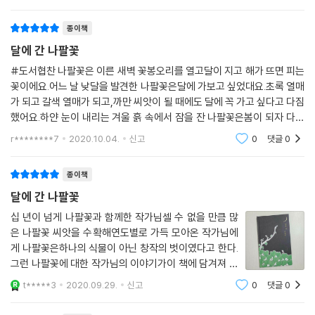
그린 첫 그림책입니다달에 물든 노란 나팔꽃과 작은 개미
를 그려넣은 작가님의 사인본을 보고 저는작은 소
종이책
달에 간 나팔꽃
#도서협찬 나팔꽃은 이른 새벽 꽃봉오리를 열고달이 지고 해가 뜨면 피는
꽃이에요.어느 날 낮달을 발견한 나팔꽃은달에 가보고 싶었대요.초록 열매
가 되고 갈색 열매가 되고,까만 씨앗이 될 때에도 달에 꼭 가고 싶다고 다짐
했어요.하얀 눈이 내리는 겨울 흙 속에서 잠을 잔 나팔꽃은봄이 되자 다시
무럭무럭 자라요.나팔꽃은 하늘 위로 올라 달을 향해 보고 싶은 달에게 나
r********7
2020.10.04.
신고
0
댓글
0
아갔어요.그
종이책
달에 간 나팔꽃
십 년이 넘게 나팔꽃과 함께한 작가님셀 수 없을 만큼 많
은 나팔꽃 씨앗을 수확해연도별로 가득 모아온 작가님에
게 나팔꽃은하나의 식물이 아닌 창작의 벗이였다고 한다.
그런 나팔꽃에 대한 작가님의 이야기가이 책에 담겨져 있
다.낮달을 본 나팔꽃은 달에 가고 싶었습니다.나팔꽃은 초
t*****3
2020.09.29.
신고
0
댓글
0
록열매가 되어도 갈색열매가 되어도까만 씨앗이 되어 흙
속에서 겨울을 맞이해도달에 꼭 가기로 결심을