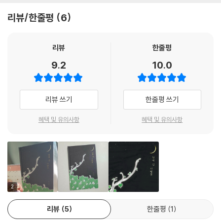
오겠다는 것을요. 하지만 그 ‘곧’은 몇 년이 더 지난 후에야 찾아왔네요. 옆
리뷰/한줄평
6
에서 지켜본 이장미 작가는 마치 달에 가고자 하는 나팔꽃처럼 좋은 그림
책을 내고자 다짐했고, 또 개미처럼 최선을 다했습니다. 한 권의 그림책은
나팔꽃의 친구였던 그녀에게 ‘달’과도 같은 존재처럼 보였습니다. 그리고
리뷰
한줄평
책이 나온 지금, 편집자로서 저는 감히 그 나팔꽃을 따라 달까지 온 개미의
9.2
10.0
행복을 맛보고 있습니다.
《달에 간 나팔꽃》에서 색으로 표현되는 이야기의 전개도 매력적입니다. 지
구에서의 나팔꽃이 노란 달을 보며 푸른색 꽃을 피웠다면, 달에 도착한 나
리뷰 쓰기
한줄평 쓰기
팔꽃은 푸른 지구를 바라보며 노란 꽃을 피웁니다. 더불어 지구를 나와 아
득히 멀리에 있는 달을 보고 실망한 나팔꽃이 달에 꼭 가겠다고 한 번 더 다
혜택 및 유의사항
혜택 및 유의사항
짐을 하는 장면은 여섯 페이지 펼침으로 광활한 우주를 헤치고 나가는 나
팔꽃의 모습을 보여줍니다. 책의 물성을 한껏 활용해 이야기의 전개를 풍
성하게 하는 《달에 간 나팔꽃》을 통해 꿈을 꾸고 또 그것을 이루는 방법에
대해 다시 생각해보게 되면 좋겠습니다.
2
리뷰
5
한줄평
1