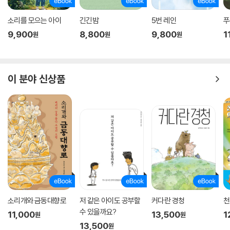
소리를 모으는 아이
긴긴밤
5번 레인
푸
9,900
8,800
9,800
1
원
원
원
이 분야 신상품
소리개와 금동대향로
저 같은 아이도 공부할
커다란 경청
천
수 있을까요?
11,000
13,500
1
원
원
13,500
원