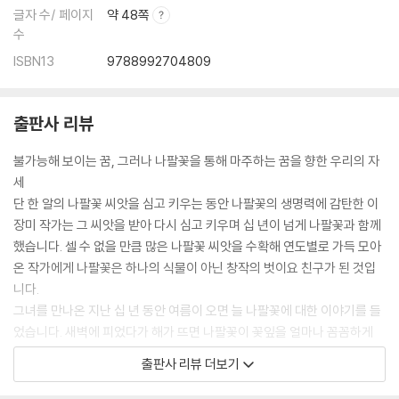
글자 수/ 페이지
약 48쪽
수
ISBN13
9788992704809
출판사 리뷰
불가능해 보이는 꿈, 그러나 나팔꽃을 통해 마주하는 꿈을 향한 우리의 자
세
단 한 알의 나팔꽃 씨앗을 심고 키우는 동안 나팔꽃의 생명력에 감탄한 이
장미 작가는 그 씨앗을 받아 다시 심고 키우며 십 년이 넘게 나팔꽃과 함께
했습니다. 셀 수 없을 만큼 많은 나팔꽃 씨앗을 수확해 연도별로 가득 모아
온 작가에게 나팔꽃은 하나의 식물이 아닌 창작의 벗이요 친구가 된 것입
니다.
그녀를 만나온 지난 십 년 동안 여름이 오면 늘 나팔꽃에 대한 이야기를 들
었습니다. 새벽에 피었다가 해가 뜨면 나팔꽃이 꽃잎을 얼마나 꼼꼼하게
접는지, 지붕 끝까지 올라가서 하늘을 향해 덩굴손을 내젓는 모습이 실오
출판사 리뷰 더보기
라기 하나라도 지탱할 게 있다면 우주 저 끝까지라도 갈 수 있을 것 같다든
지, 하는 작가의 말을 통해 알았지요. 곧 《달에 간 나팔꽃》이 그림책으로 나