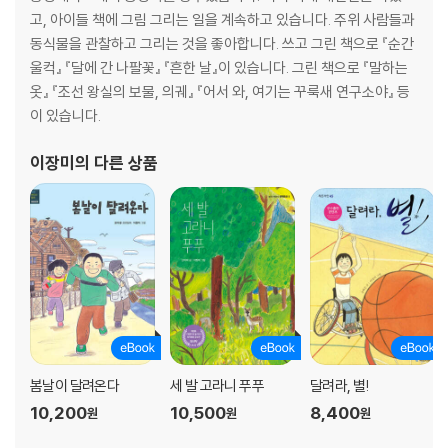
고, 아이들 책에 그림 그리는 일을 계속하고 있습니다. 주위 사람들과
동식물을 관찰하고 그리는 것을 좋아합니다. 쓰고 그린 책으로 『순간
울컥』 『달에 간 나팔꽃』 『흔한 날』이 있습니다. 그린 책으로 『말하는
옷』 『조선 왕실의 보물, 의궤』 『어서 와, 여기는 꾸룩새 연구소야』 등
이 있습니다.
이장미
의 다른 상품
봄날이 달려온다
세 발 고라니 푸푸
달려라, 별!
10,200
10,500
8,400
원
원
원