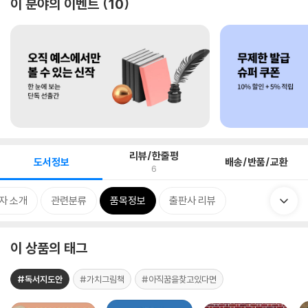
이 분야의 이벤트
10
리뷰/한줄평
도서정보
배송/반품/교환
6
자 소개
관련분류
품목정보
출판사 리뷰
이 상품의 태그
#독서지도안
#가치그림책
#아직꿈을찾고있다면