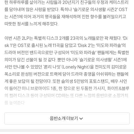
한 하루하루를 살아가는 사람들과 20년지기 친구들의 우정과 케미스트리
를 담아내며 많은 사랑을 받았다. 특히나 ‘슬기로운 의사생활 시즌2’ OST
는 시즌1에 이어 과거의 명곡들을 재해석하며 진한 향수를 불러일으키고
따뜻한 정서를 느끼게 해주었다.
이번 시즌 2LP는 특별히 디스크 2개를 23곡의 노래들로만 꽉 채웠다. ‘Di
sk 1’은 OST로 출시된 노래 11곡을 담았고 ‘Disk 2’는 ‘미도와 파라솔’의
드라마 버전인 밴드곡으로만 구성되어 ‘미도와 파라솔’ 팬들에게는 특별한
의미가 담긴 선물이 될 것 같다. 뿐만 아니라 '슬기로운 의사생활' 시즌1에
서만 만나볼 수 있었던 '론리 나잇'(Lonely Night)을 전미도의 감미로운
목소리로 완성된 버전으로 트랙에 담아 드라마 종영을 아쉬워하는 팬들에
게 좋은 보답이 될 전망이다. 또한 슬의생 5인방의 포토스탠드, 배우 사인
이 들어간 미니 브로마이드 1종, 한 장으로 된 두툼한 가사지, 화이트&블루
의 컬러 디스크 등이 구성되어 CD와는 또 다른 느낌의 음반으로 소장가치
를 높여준다.
아울러 일찍 품절되어 아쉬워했던 슬기로운 의사생활 시즌 1 OST LP가
음반소개 더보기
이번에는 블랙디스크 버전으로 재발매 된다. LP의 특성상 제작기간이 오
래 걸리기 때문에 블랙디스크도 한정 수량으로 발매될 예정이니 놓치신 분