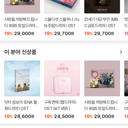
사랑을 처방해 드립니
스물다섯 스물하나 (tv
21세기 대군부인 (MB
멋
다 (KBS 토일드라마)
N 주말드라마) OST
C 금토드라마) OST
드
OST
19
29,000
19
29,700
19
29,700
1
%
%
%
원
원
원
이 분야 신상품
닥터 섬보이 (ENA 월
구독연애 (웹드라마)
사랑을 처방해 드립니
구
화드라마) OST
OST [kIT VER.]
다 (KBS 토일드라마)
O
OST
19
28,600
19
24,500
19
29,000
1
%
%
%
원
원
원