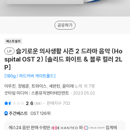
공유하기
베스트셀러
슬기로운 의사생활 시즌 2 드라마 음악 (Ho
LP
spital OST 2) [솔리드 화이트 & 블루 컬러 2L
P]
180g / 하드커버 게이트폴드
이무진
장범준
트와이스
세븐틴
윤미래
노래
외 7명
굿타임 미디어
/
스톤뮤직엔터테인먼트
2023.05.02.
2.6
판매지수
702
88
주간베스트
OST
126위
예스24 음반 판매 수량은
와
집계에