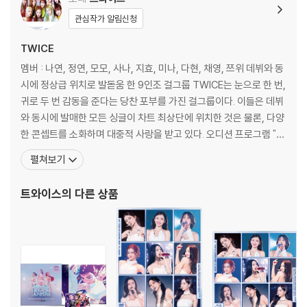
※ 컬러 디스크
관심작가 알림신청
아래에 해당하는 경우는 불량이 아니므로 개봉 후 반품/교환이 불가합니
다.
TWICE
1) 컬러 디스크는 웹 이미지와 실제 색상이 차이가 날 수 있습니다.
멤버 : 나연, 정연, 모모, 사나, 지효, 미나, 다현, 채영, 쯔위 데뷔와 동
2) 컬러 디스크의 특성상 제작 공정시 앨범마다 색상 차이가 나는 경우도
시에 정상급 위치로 발돋움 한 9인조 걸그룹 TWICE는 눈으로 한 번,
있습니다.
귀로 두 번 감동을 준다는 당찬 포부를 가진 걸그룹이다. 이들은 데뷔
3) 컬러 디스크는 제작 과정에서 다른 색상 염료가 섞여 얼룩과 번짐, 반점
와 동시에 발매한 모든 싱글이 차트 최상단에 위치한 것은 물론, 다양
등이 발생할 수 있습니다.
한 콘셉트를 소화하며 대중적 사랑을 받고 있다. 오디션 프로그램 "Si
xteen" 선발 멤버로 구성된 TWICE는 2015년 10월 'OOH-AHH하
※ 반품/교환 안내
펼쳐보기
게'로 데뷔 후 음원 차트 최상위권 랭크 및 폭발적인 성장세를 보이며
1) 불량으로 인한 반품/교환 요청 시에는 불량 확인을 위해 개봉 시의 동영
대형 신인의 탄생을 알렸다. 두 번째 EP [PAGE TWO]에서
상을 요청할 수 있으며, 동영상이 없는 경우 반품/교환이 제한될 수 있습니
트와이스
의 다른 상품
다.
관련 사진과 동영상 및 재생 기기 모델명을 첨부하여 첨부하여 고객센터에
문의 바랍니다.
2) LP는 잦은 배송 과정에서 재킷에 손상이 발생할 가능성이 높고 재판매
가 어려우므로 신중한 구매를 부탁드립니다.