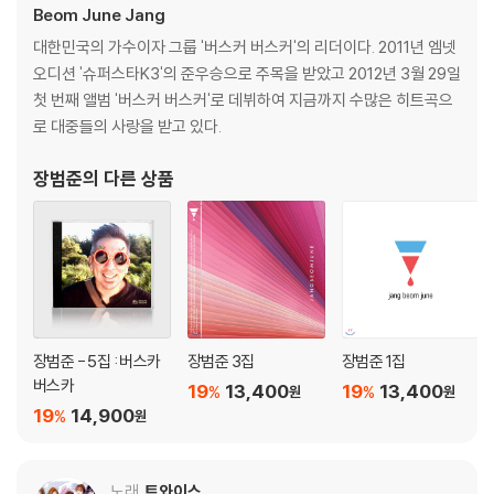
기기 문제로 인해 발생하는 재생 불량 현상에 대해서는 반품/교환이 불가
Beom June Jang
하니 침압 조절이 가능한 기기에서 재생하실 것을 권유 드립니다.
대한민국의 가수이자 그룹 '버스커 버스커'의 리더이다. 2011년 엠넷
2) 디스크는 정전기와 먼지로 인해 재생이 원활하지 않은 경우가 있습니
오디션 '슈퍼스타K3'의 준우승으로 주목을 받았고 2012년 3월 29일
다. 전용 제품으로 이를 제거하면 대부분 해결됩니다.
첫 번째 앨범 '버스커 버스커'로 데뷔하여 지금까지 수많은 히트곡으
3) 바늘에 먼지가 쌓이는 경우에도 재생이 원활하지 않을 수 있습니다.
로 대중들의 사랑을 받고 있다.
※ 디스크 외관 불량
장범준
의 다른 상품
1) 열을 가하여 제작하는 바이닐 공정 특성상 디스크 표면이 미세하게 울
렁거리거나 휘어지는 경우가 있습니다.
재생이 불안정한 경우 스태빌라이저를 사용하시면 좀 더 안정적인 재생이
가능합니다.
2) 재생 음역의 왜곡을 최소화 하고 반복 재생시에도 최대한 일관되게 유
지되도록 디스크 센터 홀 구경이 작게 제작되는 경우가 있습니다. 턴테이
블 스핀들에 맞지 않는 경우에는 전용 제품 등을 이용하여 센터 홀을 조정
장범준 - 5집 : 버스카
장범준 3집
장범준 1집
하시면 해결됩니다.
버스카
19
13,400
19
13,400
%
%
원
원
3) 디스크에 미세한 잔 흠집이 남아있거나 인쇄 면이 깨끗하지 않은 경우
19
14,900
%
원
가 있으며, 이는 상품의 불량이 아닙니다. 단, 재생에 이상이 있는 경우에는
불량으로 인한 반품/교환이 가능합니다
노래
트와이스