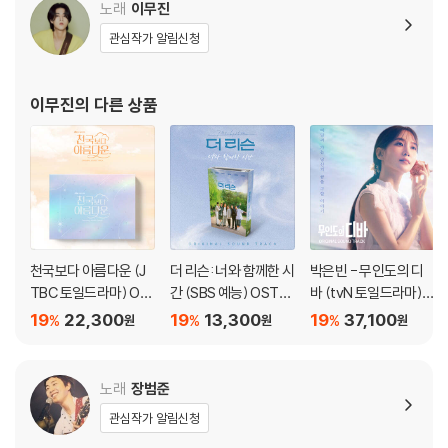
노래
이무진
가 있습니다. (불량 아님) ※
관심작가 알림신청
LP 구매시 참고 사항 안내드립니다.
이무진
의 다른 상품
※ 재킷/구성품/포장 상태
1) 제작/배송 과정에 따라 경미한 재킷 주름, 모서리 눌림, 갈라짐이 발생
할 수 있으며 속지(이너 슬리브)는 디스크와의 접촉으로 인해 갈라질 수
있습니다.
외관상 불량 확인되는 상품을 개봉 시엔 반품/교환 처리 불가합니다.
2) 디스크 라벨은 공정상 매끄럽게 부착되지 않을 수도 있으며 겉포장 비
닐은 품질보증대상이 아닙니다.
천국보다 아름다운 (J
더 리슨: 너와 함께한 시
박은빈 - 무인도의 디
3) 일본 제작 LP는 대부분 겉비닐이 밀봉되어 있지 않습니다.
TBC 토일드라마) OS
간 (SBS 예능) OST
바 (tvN 토일드라마) O
4) 디지털 다운로드 코드는 본사에서 공지 없이 증정 종료될 수 있습니다.
T
[Nemo Album Full V
ST
19
22,300
19
13,300
19
37,100
%
%
%
원
원
원
er.]
※ 재생 불량
1) 침압 조절 기능이 없는 턴테이블을 사용하시는 경우, (주로 올인원 형태
노래
장범준
모델) 다이내믹 사운드의 편차가 큰 트랙을 재생할 때 이상 현상이 발생할
관심작가 알림신청
수 있습니다.