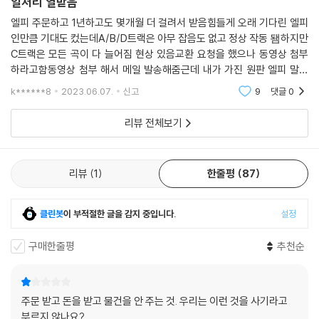
일처리 열받음
엘피 주문하고 1년하고도 몇개월 더 걸려서 받음힘들게 오래 기다린 엘피
인만큼 기대도 컸는데A/B/D트랙은 아무 잡음도 없고 정상 작동 됌하지만
C트랙은 모든 곡이 다 늘어짐 현상 있음교환 요청을 했으나 동영상 첨부
하라고함동영상 첨부 해서 메일 발송해줌근데 내가 가진 원판 엘피 말고
침압조절되는 엘피에 돌려서 동영상 다시 보내라함장난치나요 불량 판정
k******8
2023.06.07.
신고
9
댓글
0
하나 하려고 침압 조
리뷰 전체보기
리뷰
1
한줄평
87
클린봇
이 부적절한 글을 감지 중입니다.
설정
구매한줄평
추천순
주문 받고 돈을 받고 물건을 안 주는 것. 우리는 이런 것을 사기라고
부르지 않나요?