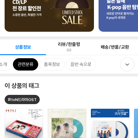
리뷰/한줄평
상품정보
배송/반품/교환
88
소개
관련분류
품목정보
음반 속으로
이 상품의 태그
#tvN드라마OST