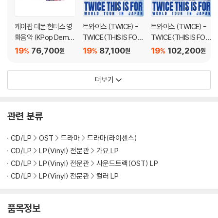
케이팝 데몬 헌터스 영
트와이스 (TWICE) -
트와이스 (TWICE) -
화음악 (KPop Demo
TWICE 〈THIS IS FOR〉
TWICE 〈THIS IS FOR〉
n Hunters From The
WORLD TOUR IN JA
WORLD TOUR IN JA
19
76,700
19
87,100
19
102,200
%
%
%
원
원
원
Netflix Series OST)
PAN [통상반 DVD]
PAN [통상반 Blu-ray]
[블루 미스트 컬러 LP]
더보기
관련 분류
CD/LP
OST
드라마
드라마(라이센스)
CD/LP
LP(Vinyl) 전문관
가요 LP
CD/LP
LP(Vinyl) 전문관
사운드트랙(OST) LP
CD/LP
LP(Vinyl) 전문관
컬러 LP
품목정보