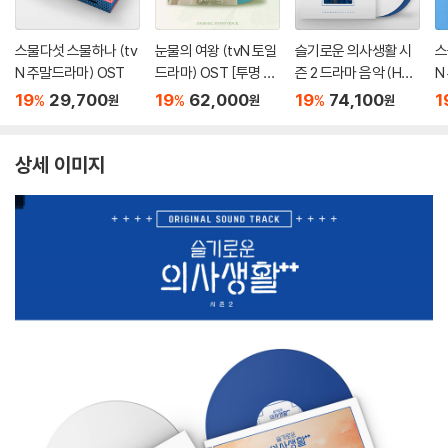
스물다섯 스물하나 (tv
눈물의 여왕 (tvN 토일
슬기로운 의사생활 시
스
N 주말드라마) OST
드라마) OST [투명 스
즌 2 드라마 음악 (Hos
N
카이블루 컬러 LP]
pital OST 2) [솔리드
L
19
29,700
19
62,000
19
74,100
1
%
%
%
원
원
원
화이트 & 블루 컬러 2L
P]
상세 이미지