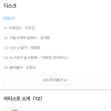
들은 서둘러야 할 것 같다.
디스크
‘슬기로운 의사생활 시즌2’ OST 2LP와 함께 드라마를 그리워하시는 분들
Disc1
에게, OST를 사랑해주신 분들에게 감동이 전해지길 바란다.
A1
비와당신 - 이무진
A2
가을 우체국 앞에서 - 김대명
**앨범 사양 및 구성품**
A3
나는 너 좋아 - 장범준
- 2LP, 180g, DISK1 Solid White, DISK2 Solid Blue (Made In EU, 미
국 래커커팅)
A4
누구보다 널 사랑해 - TWICE (트와이스)
*하드커버 게이트폴드 자켓 (320mm*320mm*16mm)
A5
좋아좋아 - 조정석
*가사지 1매
*포토 스탠드 1매 수록
디스크 더보기
*배우 싸인 프린팅 미니 브로마이드
아티스트 소개
12
※ 본 LP는 단순 반품은 불가합니다. ※
※ 알판 컬러는 이미지와 실제 색상이 차이가 날 수 있습니다. ※
※ 컬러 바이닐은 제작 공정상 색상의 차이나 반점(얼룩)이 발생하는 경우