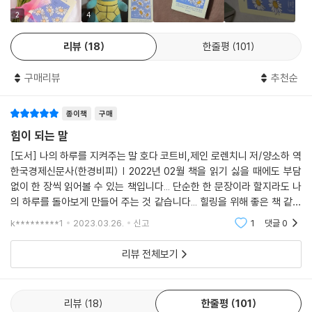
할 수 없는 것이 할 수 있는 일을 방해하지 못하게 하라.
2
4
- 존 우든John Wooden(미국의 스포츠인)
리뷰
18
한줄평
101
이 책에 담겨 있는 365개의 문장들과 호다의 이야기에 귀를 기울이다 보
구매리뷰
추천순
면, 어느새 답답했던 마음이 한결 가벼워지고 가려져 있던 일상의 소소한
기쁨들이 느껴질 것이다. 저자 특유의 위트와 따뜻함이 배어 있는 이 책을
종이책
구매
통해 다시 인생에 동기를 부여하고 의욕을 되살려보자. 인생은 예측할 수
없지만, 그렇기 때문에 얼마든지 바꿀 수도 있는 법이다.
힘이 되는 말
[도서] 나의 하루를 지켜주는 말 호다 코트비,제인 로렌치니 저/양소하 역
한국경제신문사(한경비피) | 2022년 02월 책을 읽기 싫을 때에도 부담
마음이 지치고 힘든 순간,
없이 한 장씩 읽어볼 수 있는 책입니다... 단순한 한 문장이라 할지라도 나
오늘의 나에게 꼭 필요한 한 마디
의 하루를 돌아보게 만들어 주는 것 같습니다... 힐링을 위해 좋은 책 같고
선물하기에도 좋은 것 같아요... 잘 읽었습니다..
k*********1
2023.03.26.
신고
1
댓글
0
삶에 관한 불안한 진실은 이 여정이 만족과 역경을 오르내리는 롤러코스터
라는 점에서 비롯된다. 인생은 절대 예상할 수 있게 순탄히 흘러가지 않는
리뷰 전체보기
다. 매일같이 모든 것이 바뀔 수 있고 실제로도 그렇다. 그래서 우리는 힘이
되는 글과 명언을 간절히 원하는 게 틀림없다. ‘잘 될 것이다’라든지 ‘아직
늦지 않았다’라든지 ‘미래를 바꿀 수 있다’와 같은, 짧고 부드럽게 우릴 상
리뷰
18
한줄평
101