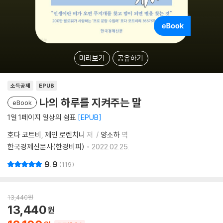
미리보기
공유하기
소득공제
EPUB
나의 하루를 지켜주는 말
eBook
1일 1페이지 일상의 쉼표
EPUB
호다 코트비
제인 로렌치니
저
양소하
역
한국경제신문사(한경비피)
2022.02.25.
9.9
119
13,440
원
13,440