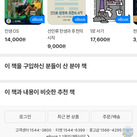
인생 OS
선인류 탄생과 후천의
1로 서기
천
시작
14,000
17,600
3
원
원
9,000
원
이 책을 구입하신 분들이 산 분야 책
이 책과 내용이 비슷한 추천 책
로그인
최근 본 상품
주문/배송
고객센터 1544-3800
티켓 1544-6399
중고샵 1566-4295
eBook 1:1문의/채팅상담