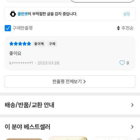
기시키는 말들을 통해 위로를 얻고자 하는 것이 아닐까?
클린봇
이 부적절한 글을 감지 중입니다.
설정
명언은 깊은 고통이나 헤아릴 수 없는 사랑으로 불씨를 일으키기 전까지는
그저 지나가는 전단지에 쓰여있는 평범한 문장처럼 아무 의미 없게 느껴진
구매한줄평
추천순
다. 하지만 지금 자신의 상황에 맞는, 간절히 듣고 싶었던 메시지가 담긴 문
장이 때론 아무도 예상하지 못했던 놀라운 힘을 발휘하곤 한다.
종이책
구매
좋아요
2016년 리우 올림픽 결승전에서 9대 13이라는 점수 차로 패배가 눈앞에
보이던 순간, 관중석에서 외친 “할 수 있다”라는 한 마디는 박상영 선수가
k*********1
2023.03.26.
0
포기하지 않고 다시 시합에 집중할 수 있게 했던 원동력이 되었다. 평상시
에 들었다면 큰 감흥 없었을 그 평범한 문장은 그 순간 박상영 선수에게 그
한줄평 전체보기
어떤 말보다 꼭 필요한 문장이었을 것이다. 모두가 졌다고 생각한 순간 박
상영 선수는 놀라운 역전승 드라마를 보여주었고, 이후 그를 상징하는 문
장이 되었다.
배송/반품/교환 안내
이처럼 한 마디의 말, 한 줄의 문장은 인생을 바꿀 기회가 되기도 한다. 이
책은 우리의 삶에 필요한 명언을 찾고, 조금이나마 자신을 치유할 또 하나
이 분야 베스트셀러
의 기회다. 그러니 한 페이지씩 넘겨보며 단 몇 분만이라도 가만히 멈춰서
더는 피할 수 없는 하루의 고됨을 녹여보자. 365쪽이나 되는 페이지 속 어