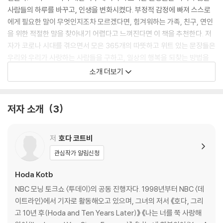
사람들의 하루를 바꾸고, 인생을 변화시켰다. 부정적 감정에 빠져 스스로
에게 필요한 말이 무엇인지조차 모르겠다면, 힘겨워하는 가족, 친구, 연인
을 위한 적절한 말을 찾아내기 어렵다고 느껴진다면 이 책을 추천한다. 저
자가 코로나 시대를 겪으면서 모은 365개의 따뜻하고 위트 있는 문장들은
우리와 우리가 사랑하는 사람들을 구하고, 일상의 행복을 되찾는 방법을
알려줄 것이다. 365쪽이나 되는 페이지 속 어딘가에 위로의 역할을 하거
소개 더보기
나 적어도 잠시나마 마음을 토닥일 문장 하나, 또는 이야기 하나 정도는 있
지 않을까?
저자 소개
3
저
호다 코트비
관심작가 알림신청
Hoda Kotb
NBC 모닝 토크쇼 〈투데이〉의 공동 진행자다. 1998년부터 NBC 〈데
이트라인〉에서 기자로 활동해오고 있으며, 그녀의 저서 《호다, 그리
고 10년 후(Hoda and Ten Years Later)》 《나는 너를 쭉 사랑해