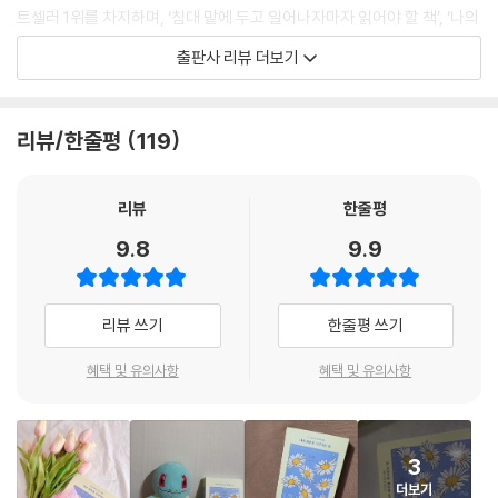
트셀러 1위를 차지하며, ‘침대 맡에 두고 일어나자마자 읽어야 할 책’, ‘나의
하루에 주는 선물’ 등의 찬사를 받으며 많은 화제를 모았다. 이후로도 SNS
출판사 리뷰 더보기
를 통해 꾸준히 좋은 문장을 공유하던 호다가 코로나 시대에 고통받고 있
는 모두를 위한 문장집 ?나의 하루를 지켜주는 말?을 출간했다.
리뷰/한줄평
119
2년 넘게 이어지고 있는 코로나 바이러스 상황에 모두가 어느 정도 적응한
것처럼 보이지만, 여전히 마스크는 답답하고 모니터 사이로 마주보는 사람
들과의 대화는 삭막하게 느껴진다. 코로나19는 일상의 무료함뿐만 아니라
리뷰
한줄평
사랑하는 가족, 친구와의 만남도 멀어지게 만들었고, 심지어는 생계까지
9.8
9.9
위협하며 일상을 무너뜨리고 있다. 하지만 호다는 이런 절망과 슬픔, 외로
움 속에서도 우리의 일상에는 여전히 크고 작은 행복이 기다리고 있다고
말한다. 이번 책에는 삶에 대한 저자 특유의 유쾌하고 긍정적인 인생관뿐
리뷰 쓰기
한줄평 쓰기
만 아니라 철학자, 과학자, 심리학자, 연예인, 주변의 지인에 이르기까지
다양한 인물들에게서 뽑은 인생 문장들과 에피소드로 가득하다.
혜택 및 유의사항
혜택 및 유의사항
세상은 모름지기 아름답고 끔찍한 일이 일어나는 곳이다. 두려워하지 마
라.
3
- 프레더릭 뷔히너Frederick Buechner(미국의 종교인·작가)
더보기