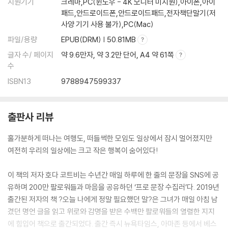
지원기기
크레마,PC(윈도우 - 4K 모니터 미지원),아이폰,아이
패드,안드로이드폰,안드로이드패드,전자책단말기(저
사양 기기 사용 불가),PC(Mac)
파일/용량
EPUB(DRM) | 50.81MB
글자 수/ 페이지
약 9.6만자, 약 3.2만 단어, A4 약 61쪽
수
ISBN13
9788947599337
출판사 리뷰
홀가분하게 떠나는 여행도, 떠들썩한 모임도 일상에서 잠시 멀어졌지만
여전히 우리의 일상에는 크고 작은 행복이 숨어있다!
이 책의 저자 호다 코트비는 수년간 매일 하루에 한 줄의 문장을 SNS에 공
유하며 200만 팔로워들과 마음을 공유하던 ‘프로 문장 수집러’다. 2019년
출간된 저자의 책 ?오늘 나에게 정말 필요했던 말?은 그녀가 매일 아침 남
겼던 명언 글을 읽고 위로와 감명을 받은 수백만 팔로워들의 열렬한 지지
에 힘입어 책으로 출간되었다. 출간 즉시 뉴욕타임스, 아마존 등에서 베스