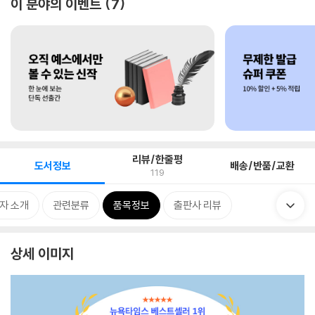
이 분야의 이벤트
7
리뷰/한줄평
도서정보
배송/반품/교환
119
자 소개
관련분류
품목정보
출판사 리뷰
상세 이미지