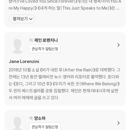
왔어(I’ve Loved You Since Forever)》 《너는 내 행복이야(You A
re My Happy)》 《내게 하는 말(This Just Speaks to Me)》은 <
뉴욕타임스> 베스트셀러에 오르기도 했다. 네 번의 에미상 수상에 이
펼쳐보기
어 2019년까지 여러 차례 그레이시 어워드를 수상했으며, 피바디 어
워드(2006), 에드워드 R. 머로 어워드(2
저
제인 로렌치니
관심작가 알림신청
Jane Lorenzini
2018년 10월 소설 《비가 내린 후(After the Rain)》로 데뷔했다. 그
전에는 13년 동안 텔레비전 뉴스 앵커와 리포터로 활약했다. 호다와
는 《호다, 그리고 10년 후》 《우리가 속한 곳(Where We Belong)》
두 권의 베스트셀러를 공동 집필했다. 제인은 현재 테네시주에 살면
서 여러 매체에 글을 쓰고 있다.
역
양소하
관심작가 알림신청