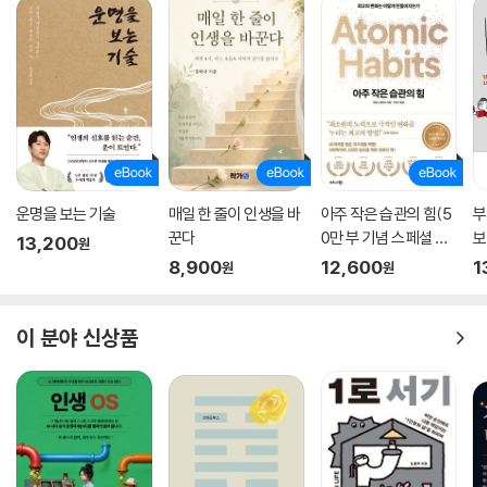
딘가에 위로의 역할을 하거나 적어도 잠시나마 마음을 토닥일 문장 하나,
또는 이야기 하나 정도는 있지 않을까?
운명을 보는 기술
매일 한 줄이 인생을 바
아주 작은 습관의 힘(5
부
꾼다
0만 부 기념 스페셜 에
보
13,200
원
디션)
8,900
12,600
1
원
원
이 분야 신상품