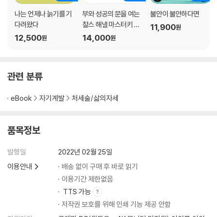
나는 언제나 늙기를 기
부와 성공의 문을 여는
불안이 불안하다면
다려왔다
찰스 해낼 마스터키 시
11,900
원
스템
12,500
14,000
원
원
관련 분류
eBook
자기계발
처세술/삶의자세
품목정보
발행일
2022년 02월 25일
이용안내
배송 없이 구매 후 바로 읽기
이용기간 제한없음
TTS 가능
저작권 보호를 위해 인쇄 기능 제공 안함