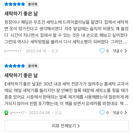
종이책
세탁하기 좋은 날
정장이나 패딩은 무조건 세탁소에 드라이클리닝을 맡겼다. 집에서 세탁하
면 옷이 망가진다고 생각해서였다. 자주 맡길때는 솔직히 비용도 꽤 들었
다. 시간이 지나면서 집에서 할 수 있는 것은 내 손으로 해보고 싶어졌다.
그런데 역시나 세탁방법을 몰라서 다시 세탁소행이 되버렸다. 그러던 중,
반갑게도 이 책을 만났다. 집에서도 큰 부담없이 세탁할 수 있는 방법을 알
b******7
2022.04.10.
신고
0
댓글
0
려주는 고마
종이책
세탁하기 좋은 날
《세탁하기 좋은 날》은 30년 내공 세탁 전문가가 알려주는 홈세탁 교과서
예요. 매일 세탁기를 돌리지만 잘 안빠진 얼룩 때문에 세탁소를 찾을 때가
종종 있어요. 시중에서 판매되는 얼룩 제거제를 사용해봤는데 깔끔하게 제
거되지 않아서 반쯤 포기했는데, 이 책을 보면서 유레카를 외쳤네요. 책 내
용은 유튜브 채널 ＜세탁하기좋은날TV＞에서 영상으로 만날 수 있어요.
a*****7
2022.04.08.
신고
0
댓글
0
와우, 이미
리뷰 전체보기