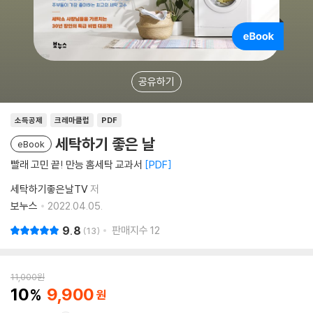
공유하기
소득공제
크레마클럽
PDF
세탁하기 좋은 날
eBook
빨래 고민 끝! 만능 홈세탁 교과서
PDF
세탁하기좋은날TV
저
보누스
2022.04.05.
9.8
판매지수
12
13
11,000
원
10
9,900