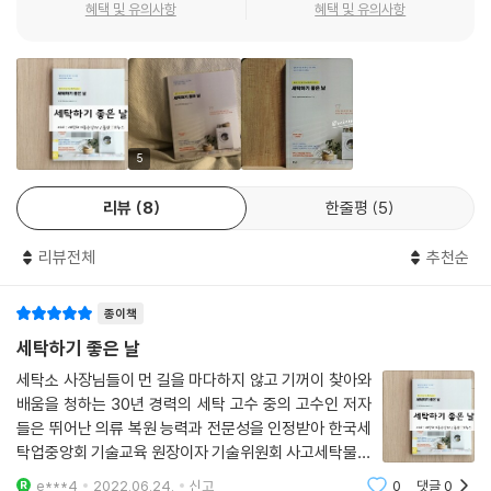
때처럼 빳빳하게 입고 싶다고요? 아끼는 가죽 가방에 스크래치가 거슬린
세탁과 관리 Q&A
혜택 및 유의사항
혜택 및 유의사항
다고요? 모두 집에서 쉽고 간단하게 할 수 있습니다! 각을 살리는 다림질
얼룩 종류별 제거 방법
방법부터 집에서 쉽게 옷에 풀 먹이는 법, 30년 장인의 특급 복원 비법까
의류나 침구류 사용 가능 기간
지 모두 알아보세요. 아끼는 옷과 가방, 모자나 신발까지 오래도록 깨끗하
훼손된 세탁물 올바르게 보상받는 법
게 입고 쓸 수 있을 겁니다.
세탁할 때 매번 궁금했지만 물어볼 곳이 없다면?
5
알아두면 무조건 도움 되는 세탁 상식
리뷰
8
한줄평
5
과탄산소다를 찬물에 녹여서 사용하면 안 될까요? 이불 빨래를 할 때 꼭 세
탁기에 설정된 코스만 이용해야 할까요? 과탄산소다를 찬물에 풀어 옷을
리뷰전체
추천순
오래 담그면 이염이나 수축 등의 문제가 발생할 수 있어서 추천하지 않습
니다. 이불 빨래를 할 때는 세탁기의 물 온도나 탈수 정도 등을 직접 설정하
종이책
면 이불의 종류에 맞는 완벽한 세탁을 할 수 있습니다. 세탁기 관리법부터
털 세탁법, 올바른 락스 사용법까지! 알아두면 무조건 도움 되는 세탁 상식
세탁하기 좋은 날
을 만나보세요!
세탁소 사장님들이 먼 길을 마다하지 않고 기꺼이 찾아와
배움을 청하는 30년 경력의 세탁 고수 중의 고수인 저자
들은 뛰어난 의류 복원 능력과 전문성을 인정받아 한국세
탁업중앙회 기술교육 원장이자 기술위원회 사고세탁물분
쟁조정·복원의원을 맡고 있습니다. KBS2 '2TV 생생정
e***4
2022.06.24.
신고
0
댓글
0