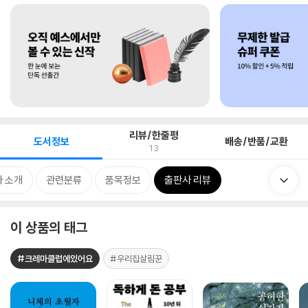
리뷰/한줄평
도서정보
배송/반품/교환
13
 소개
관련분류
품목정보
출판사 리뷰
이 상품의 태그
#크레마클럽에있어요
#우리집살림꾼