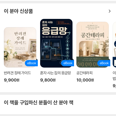
이 분야 신상품
반려견 장례 가이드
혼자 사는 집의 응급망
공간테라피
이
법
9,900
9,800
10,000
원
원
원
9
이 책을 구입하신 분들이 산 분야 책