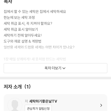
목차
집에서 할 수 있는 세탁은 집에서 세탁하세요
한눈에 보는 세탁 과정
세탁 취급 표시, 꼭 지켜야 할까요?
세탁 취급 표시 알아보기
세탁하기 전에 알아두세요!
도구와 재료 설명 & 계량법
일반용 세제와 드럼용 세제는 어떤 차이가 있나요?
1장 매일 상쾌하게! 새 옷처럼 만드는 세탁법
와이셔츠 찌든 때 빼기
목차 더보기
스트라이프 셔츠 세탁하기
떨어진 단추 튼튼하게 다는 법
청색 셔츠 누런 얼룩 제거하기
저자 소개
1
누렇게 변한 흰옷을 하얗게 만들기 1
누렇게 변한 흰옷을 하얗게 만들기 2
-옷 색깔 잘 지키는 법
저
세탁하기좋은날TV
만능 얼룩 제거제 만들기
관심작가 알림신청