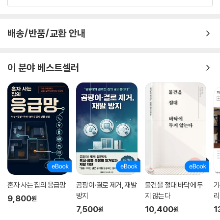
배송/반품/교환 안내
이 분야 베스트셀러
혼자 사는 집의 응급망
곰팡이·결로 제거, 재발
물건을 절대 바닥에 두
기
방지
지 않는다
리
9,800
원
7,500
10,400
1
원
원