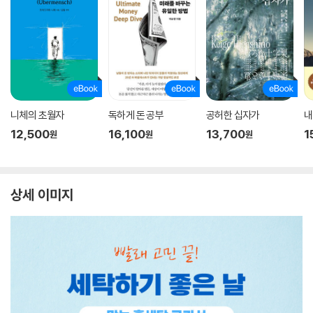
니체의 초월자
독하게 돈 공부
공허한 십자가
내
12,500
16,100
13,700
1
원
원
원
상세 이미지