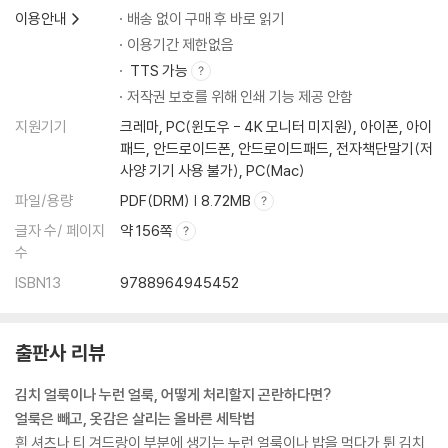
-여름철 가죽 신발 관리법
이용안내
배송 없이 구매 후 바로 읽기
스웨이드 신발 세탁법
이용기간 제한없음
하얀 면 운동화·메시 운동화 세탁법
TTS 가능
천연 탈취제 만드는 법
저작권 보호를 위해 인쇄 기능 제공 안함
가죽 워커 세탁법
지원기기
크레마, PC(윈도우 - 4K 모니터 미지원), 아이폰, 아이
스웨이드 신발 손질법
패드, 안드로이드폰, 안드로이드패드, 전자책단말기(저
등산 배낭이나 캐리어 세탁하기
사양 기기 사용 불가), PC(Mac)
애착 인형 세탁하기
파일/용량
PDF(DRM) | 8.72MB
누렇고 냄새나는 베개 솜 세탁
누렇게 찌든 구스 베개 세탁
글자 수/ 페이지
약 156쪽
수
이불 세탁하기
피 얼룩 제거법
ISBN13
9788964945452
-정해진 세탁 코스로 이불 세탁하지 마세요
에코백 세탁하기
출판사 리뷰
-세제, 어떤 것으로 골라야 하나요?
-잘 쓰면 약, 못 쓰면 독인 락스의 올바른 사용
김치 얼룩이나 누런 얼룩, 어떻게 처리할지 곤란하다면?
얼룩은 빼고, 옷감은 살리는 올바른 세탁법
3장 오래 가는 깨끗함! 옷 관리와 보관법
흰 셔츠나 티 겨드랑이 부분에 생기는 누런 얼룩이나 밥을 먹다가 튄 김치
와이셔츠 빳빳하게 다리는 방법