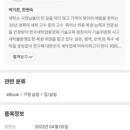
누렇게 변한 흰 모자 세탁법
모자 틀 단단하게 고정하기
박기문, 한현숙
누렇게 변한 흰 니트 세탁법
세탁소 사장님들이 먼 길을 마다 않고 기꺼이 찾아와 배움을 청하는
울/캐시미어 소재 의류 손세탁법
30년 경력의 세탁 고수 중의 고수. 뛰어난 의류 복원 능력과 전문성
줄어든 니트 늘리는 법
을 인정받아 한국세탁업중앙회 기술교육 원장이자 기술위원회 사고
-드럼 세탁기 깨끗하게 관리하는 법
세탁물분쟁조정·복원 위원을 맡고 있다. 섬유, 염색, 보색 등 특수 세
트렌치코트 찌든 때 제거하기
탁을 끊임없이 연구해 대한민국 세탁업에 이바지하고자 한다. KBS2
-드라이클리닝 VS 웨트클리닝(물세탁)
<2TV 생생정보>, TV조선 <살림 9단의 만물상>, MBC <생방송 오
펼쳐보기
린넨 재킷 세탁법
늘 아침> 등에 출연해 집에서도 쉽고 깨끗하게 옷을 세탁하고 관리하
패딩 세탁법
는 법을 소개해 주부들에게 인기를 끌었다. 많은 사람이 옷에 묻힌 삶
-골프웨어 종류별 세탁법
의 묵은 때를 말끔히 씻어내기 바라는 마음으
-털은 어떻게 세탁해야 할까요?
관련 분류
과일이나 김치 얼룩 제거하기
커피나 과일 얼룩 제거하기
eBook
가정 살림
집/살림
-세제의 역사, 잿물에서 합성 세제까지
-과탄산소다, 찬물에 사용해도 될까요?
품목정보
2장 집에서 간단하게! 신발, 침구, 인형 세탁법
발행일
2022년 04월 05일
흰 가죽 운동화 세탁법