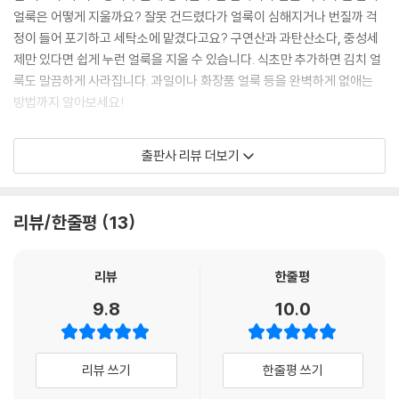
얼룩은 어떻게 지울까요? 잘못 건드렸다가 얼룩이 심해지거나 번질까 걱
정장 바지 각 잡아서 다리는 법
정이 들어 포기하고 세탁소에 맡겼다고요? 구연산과 과탄산소다, 중성세
청바지 벨트 고리 튼튼하게 달기
제만 있다면 쉽게 누런 얼룩을 지울 수 있습니다. 식초만 추가하면 김치 얼
티셔츠 새것처럼 다리는 방법
룩도 말끔하게 사라집니다. 과일이나 화장품 얼룩 등을 완벽하게 없애는
린넨 셔츠 빳빳하게 손질하기
방법까지 알아보세요!
-옷에 풀을 먹이는 이유
실크 블라우스 다리기
가죽 운동화나 피가 묻은 이불 빨래가 어렵다면?
모직 코트나 니트 보풀 제거하기 1
출판사 리뷰 더보기
집에서 간단하게! 신발부터 가방, 침구 세탁법
모직 코트나 니트 보풀 제거하기 2
하얀 운동화는 가죽이든 면이든 깨끗하게 세탁하기가 힘이 듭니다. 가죽
탈색된 모자 염색하기
워커나 스웨이드 신발은 어떻게 관리할지 더더욱 감이 잡히지 않지요. 피
-옷이 탈색되는 원인은 무엇인가요?
리뷰/한줄평
13
가 묻은 이불이나 누렇게 찌든 구스 베개도 세탁하려 하면 난감한 마음이
스웨이드(누벅) 신발 흠집 복원하기
앞섭니다. 하지만 집에서도 누구나 간단하게 어떤 신발이나 침구, 가방까
코팅된 가죽 가방 관리하는 법
지 세탁할 수 있습니다. 피할 수 없는 신발과 가방, 침구 세탁까지 모두 집
-곰팡이 생기지 않게 관리하는 법
리뷰
한줄평
에서 쉽게 따라 해보세요!
여름철 수건 삶지 않고 악취 제거하기
9.8
10.0
-좋은 세탁소 고르는 법
린넨 셔츠를 빳빳하게, 가죽 가방을 흠집 없이 관리하고 싶다면?
-세탁소에 맡겨야 하는 옷은 무엇인가요?
오래도록 깨끗하게! 옷·모자·가방 관리와 보관법
리뷰 쓰기
한줄평 쓰기
정장 바지의 각을 살려 다리는 게 쉽지 않다고요? 린넨 셔츠를 처음 샀을
부록 한눈에 보는 세탁 정보