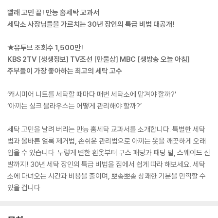
빨래 고민 끝! 만능 홈세탁 교과서
세탁소 사장님들을 가르치는 30년 장인의 특급 비법 대공개!
★유투브 조회수 1,500만!
KBS 2TV [생생정보] TV조선 [만물상] MBC [생방송 오늘 아침]
주부들이 가장 좋아하는 최고의 세탁 고수
‘캐시미어 니트를 세탁할 때마다 매번 세탁소에 맡겨야 할까?’
‘아끼는 실크 블라우스는 어떻게 관리해야 할까?’
세탁 고민을 날려 버리는 만능 홈세탁 교과서를 소개합니다. 특별한 세탁
법과 올바른 얼룩 제거법, 손쉬운 관리법으로 아끼는 옷을 깨끗하게 오래
입을 수 있습니다. 누렇게 변한 흰옷부터 구스 패딩과 패딩 털, 스웨이드 신
발까지! 30년 세탁 장인의 특급 비법을 집에서 쉽게 따라 해보세요. 세탁
소에 다녀오는 시간과 비용을 줄이며, 뽀송뽀송 상쾌한 기분을 만끽할 수
있을 겁니다.