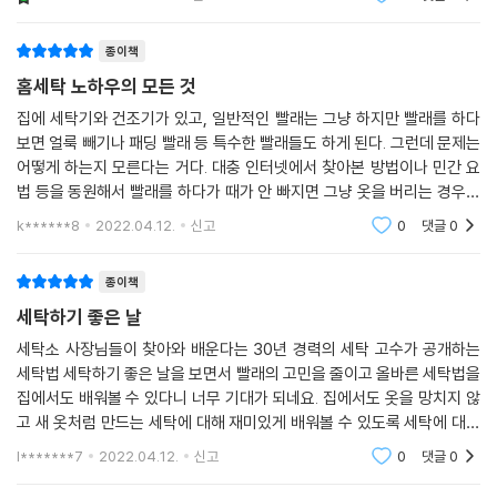
보', TV조선 '살림 9단의 만물상' MBC '생방송 오늘 아침'
등에 출연해 집에서도 쉽고 깨끗
종이책
홈세탁 노하우의 모든 것
집에 세탁기와 건조기가 있고, 일반적인 빨래는 그냥 하지만 빨래를 하다
보면 얼룩 빼기나 패딩 빨래 등 특수한 빨래들도 하게 된다. 그런데 문제는
어떻게 하는지 모른다는 거다. 대충 인터넷에서 찾아본 방법이나 민간 요
법 등을 동원해서 빨래를 하다가 때가 안 빠지면 그냥 옷을 버리는 경우도
가끔 있다. 워낙 옷이 저렴한 시대이기는 하지만, 이왕이면 괜찮은 옷은 좀
k******8
2022.04.12.
신고
0
댓글
0
더 오래 입고
종이책
세탁하기 좋은 날
세탁소 사장님들이 찾아와 배운다는 30년 경력의 세탁 고수가 공개하는
세탁법 세탁하기 좋은 날을 보면서 빨래의 고민을 줄이고 올바른 세탁법을
집에서도 배워볼 수 있다니 너무 기대가 되네요. 집에서도 옷을 망치지 않
고 새 옷처럼 만드는 세탁에 대해 재미있게 배워볼 수 있도록 세탁에 대한
모든것이 담겨있어요. 세탁 하는 과정을 한눈에 살펴볼 수 있고 세탁 취급
l*******7
2022.04.12.
신고
0
댓글
0