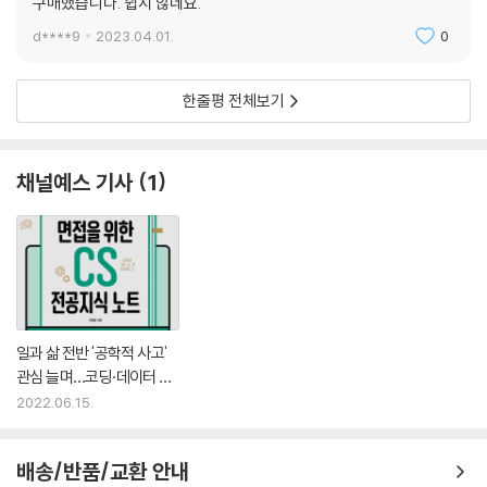
구매했습니다. 쉽지 않네요.
ㄴ핵심 함수ㅣboxplot( )
마무리
d****9
2023.04.01.
0
PART 03 파이썬으로 업무 자동화하기
한줄평 전체보기
CHAPTER 07 문서 업무 자동화
7.1 엑셀 업무 자동화
채널예스 기사
1
___openpyxl 개요
___엑셀 파일과 시트 다루기
___셀 내용 다루기
___셀 서식 다루기
[실습] 유통매장의 고객만족도 분석하기
[실습] 여러 개의 엑셀 파일을 하나로 합치기
일과 삶 전반 '공학적 사고'
7.2 파워포인트 업무 자동화
관심 늘며…코딩·데이터 분
___python-pptx 개요
석 관련서 각광
2022.06.15.
___파워포인트 파일 다루기
[실습] 행사 참가자 명찰 제작하기
배송/반품/교환 안내