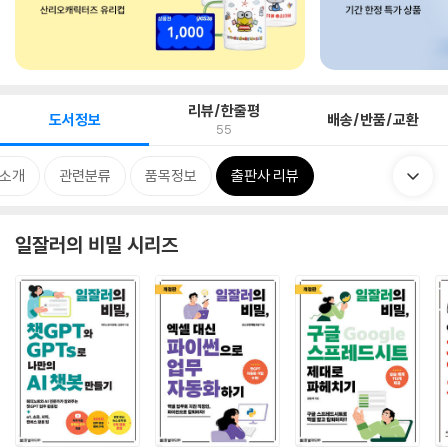
리뷰/한줄평
도서정보
배송/반품/교환
55
 소개
관련분류
품목정보
출판사 리뷰
일잘러의 비밀 시리즈