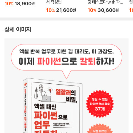
서 작성법
딩 테스트다 with 파이
알
10
18,900
%
원
썬
스
10
21,600
10
30,600
1
%
%
원
원
상세 이미지