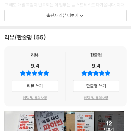
___[좀 더 알아보기] 아나콘다 프롬프트에서 pip 명령어 사용하기
고 해도 매월 똑같이 반복되는 이 업무는 늘 스트레스로 다가옵니다. 이때
___데이터 프레임 생성하기
새로 입사한 P사원이 끙끙 앓는 K대리를 보고 파이썬을 사용하면 10초 만
출판사 리뷰 더보기
___행과 열 추가 및 삭제하기
에 해결할 수 있다고 합니다. 과연 K대리는 P사원의 도움을 받아 매달마다
___엑셀 파일 읽고 쓰기
반복되는 야근 지옥에서 탈출할 수 있을까요?
리뷰/한줄평
55
4.2 텍스트 함수
PART 01: 꼭 필요한 문법만 배워도 충분히 업무 자동화 가능!
___실습 데이터 불러오기
___[좀 더 알아보기] 특정 디렉토리에서 주피터 노트북 실행하기
이 책은 ‘반복되는 엑셀 업무를 파이썬으로 쉽고 빠르게 자동화할 수 있는
리뷰
한줄평
___여러 셀의 문자 합치기
방법이 없을까?’라는 고민 끝에 탄생했습니다. 막상 파이썬을 처음 배우려
9.4
9.4
ㄴ핵심 함수 | sum( )
면 기초 문법만 공부하다가 흥미를 잃고 지쳐 그만두는 경우가 많습니다.
___몇 개의 문자만 추출하기
이 책은 업무에 꼭 필요한 파이썬 기초 지식만을 골라 실제로 활용할 수 있
ㄴ핵심 함수 | str[ ]
는 업무 자동화를 위주로 설명합니다. 파이썬을 처음 접하는 초보자도 실
리뷰 쓰기
한줄평 쓰기
___영문 대소문자 바꾸기
제 직장에서 활용할 수 있는 예제를 통해 끝까지 흥미를 잃지 않고 완주할
ㄴ핵심 함수 | upper( ), lower( ), capitalize( )
수 있을 것입니다.
혜택 및 유의사항
혜택 및 유의사항
___특정 문자 바꾸기
ㄴ핵심 함수 | replace( )
PART 02: 엑셀 함수와 파이썬 함수를 1:1로 설명해 쉽게 이해 가능!
___문자열 길이 구하기
12
ㄴ핵심 함수 | len( )
대부분의 직장인들이 엑셀로 하는 업무는 비슷합니다. 여러 셀의 데이터를
___문자열 공백 삭제하기
더보기