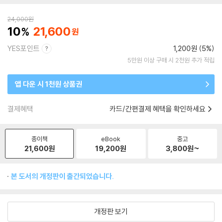
24,000
원
10
21,600
YES포인트
1,200원 (5%)
5만원 이상 구매 시 2천원 추가 적립
앱 다운 시 1천원 상품권
결제혜택
카드/간편결제 혜택을 확인하세요
종이책
eBook
중고
21,600
원
19,200
원
3,800
원~
본 도서의 개정판이 출간되었습니다.
개정판 보기