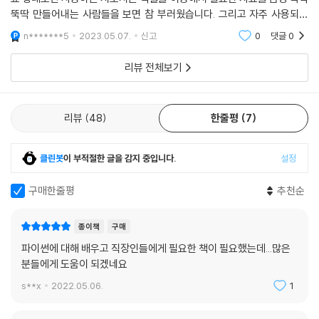
ㄴ핵심 함수ㅣenumerate( )
업무 자동화, 이제 엑셀 말고 파이썬으로 하자!
뚝딱 만들어내는 사람들을 보면 참 부러웠습니다. 그리고 자주 사용되는
___날짜 및 시간 함수
작업은 코드를 이용해서 매크로를 만들거나 어느 정도의 프로그래밍 작업
n*******5
2023.05.07.
신고
0
댓글
0
ㄴ핵심 함수ㅣdatetime( ), datetime.now( )
도 가능해서 업무
· 파이썬 문법 공부는 이제 그만! 실습으로 내 업무에 날개를 달아 보자!
___[좀 더 알아보기] 날짜 패키지 datetime
· 대용량 데이터 처리에 버벅대는 엑셀은 그만! 파이썬으로 10초 만에 해결
리뷰 전체보기
마무리
하자!
· 언제까지 복잡한 엑셀 함수 복사&붙여넣기 할래? 간단한 코드 한 줄로
CHAPTER 06 그래프 함수로 시각화하기
끝내보자!
리뷰
48
한줄평
7
6.1 matplotlib으로 그래프 그리기
· 엑셀, 파워포인트 반복 작업이 지친다면! 프로그램에게 시키고 칼퇴하
___matplotlib 그래프 종류
자!
클린봇
이 부적절한 글을 감지 중입니다.
설정
___선 그래프
· 마우스, 키보드 누르기도 귀찮다면! 시스템 제어로 편리하게 자동화 가
ㄴ핵심 함수ㅣplot( )
능!
구매한줄평
추천순
___[좀 더 알아보기] 산점도 그리기
· 웹에 존재하는 모든 데이터, 업무 자동화로 간단하게 수집하자!
___막대 그래프
· 웹 브라우저도 이젠 내 맘대로, 자료도 입력하고! 데이터도 가져오고!
종이책
구매
ㄴ핵심 함수ㅣbar( )
___원 그래프
파이썬에 대해 배우고 직장인들에게 필요한 책이 필요했는데...많은
분들에게 도움이 되겠네요
ㄴ핵심 함수ㅣpie( )
___[좀 더 알아보기] explode 속성으로 원하는 조각만 분리하여 출력하
s**x
2022.05.06.
1
기
___히스토그램