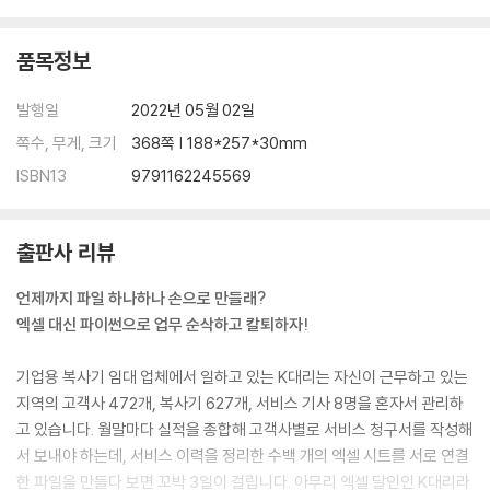
3.1 제어문
___if 문
___while 문
품목정보
___for 문
발행일
2022년 05월 02일
3.2 함수와 클래스
쪽수, 무게, 크기
368쪽 | 188*257*30mm
___함수 만들기
ISBN13
9791162245569
___입력과 출력 함수
___[좀 더 알아보기] 입력값을 숫자로 변환하기
___외부 파일 읽고 쓰기
출판사 리뷰
___내장 함수
___클래스와 객체
언제까지 파일 하나하나 손으로 만들래?
마무리
엑셀 대신 파이썬으로 업무 순삭하고 칼퇴하자!
PART 02 파이썬으로 엑셀하기
기업용 복사기 임대 업체에서 일하고 있는 K대리는 자신이 근무하고 있는
지역의 고객사 472개, 복사기 627개, 서비스 기사 8명을 혼자서 관리하
CHAPTER 04 엑셀 기본 함수 구현하기
고 있습니다. 월말마다 실적을 종합해 고객사별로 서비스 청구서를 작성해
4.1 파이썬으로 엑셀 파일 다루기
서 보내야 하는데, 서비스 이력을 정리한 수백 개의 엑셀 시트를 서로 연결
___파이썬 패키지 설치
한 파일을 만들다 보면 꼬박 3일이 걸립니다. 아무리 엑셀 달인인 K대리라