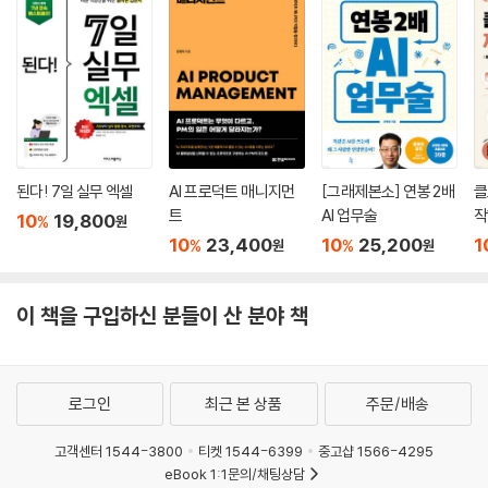
___HTML 소스 가져오기
___HTML 소스를 데이터로 변환하기
[실습] 서점 베스트셀러 정보 가져오기
8.3 웹 브라우저 제어
___selenium 개요
___웹 로드 및 HTML 소스 가져오기
된다! 7일 실무 엑셀
AI 프로덕트 매니지먼
[그래제본소] 연봉 2배
클
___웹 브라우저 제어하기
트
AI 업무술
작
10
19,800
%
원
[실습] 네이버 환율 정보 수집 후 CSV로 저장하기
10
23,400
10
25,200
1
%
%
원
원
[실습] 사업자등록번호 휴폐업 조회하기
마무리
이 책을 구입하신 분들이 산 분야 책
CHAPTER 09 실전 자동화 프로젝트
9.1 프로젝트 개요
___비즈니스 케이스
로그인
최근 본 상품
주문/배송
___청구서 발행 프로세스 분석
___엑셀 자료와 청구서 양식
고객센터 1544-3800
티켓 1544-6399
중고샵 1566-4295
eBook 1:1문의/채팅상담