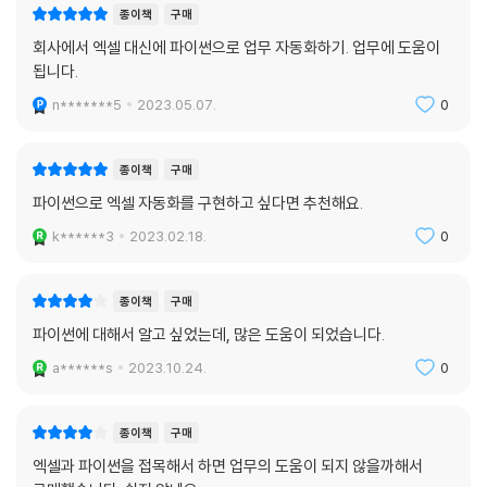
종이책
구매
ㄴ핵심 함수ㅣhist( )
___상자 수염 그래프
회사에서 엑셀 대신에 파이썬으로 업무 자동화하기. 업무에 도움이
됩니다.
ㄴ핵심 함수ㅣboxplot()
___[좀 더 알아보기] 산점도와 선 그래프 함께 그리기
n*******5
2023.05.07.
0
6.1 pandas로 그래프 그리기
종이책
구매
___pandas 그래프 종류
파이썬으로 엑셀 자동화를 구현하고 싶다면 추천해요.
___실습 데이터 불러오기
___선 그래프
k******3
2023.02.18.
0
ㄴ핵심 함수ㅣplot( )
____[좀 더 알아보기] 산점도 그리기
종이책
구매
___막대 그래프
ㄴ핵심 함수ㅣplot.bar(), plot.barh()
파이썬에 대해서 알고 싶었는데, 많은 도움이 되었습니다.
___원 그래프
a******s
2023.10.24.
0
ㄴ핵심 함수ㅣplot.pie( )
___히스토그램
종이책
구매
ㄴ핵심 함수ㅣplot.hist( )
___상자 수염 그래프
엑셀과 파이썬을 접목해서 하면 업무의 도움이 되지 않을까해서