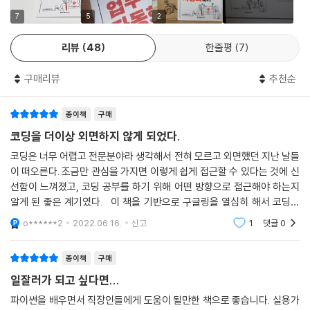
합치거나 추출하기, 데이터 합계와 평균 구하기, 중복 데이터를 제거하고
ㄴ핵심 함수 | strip( ), lstrip( ), rstrip( )
필터링하기 등 엑셀로 하는 업무를 평소처럼 작성해 보고, 같은 내용을 파
7
5
2
이썬으로 구현하며 엑셀과 파이썬의 공통점과 차이점을 비교해 봅니다. 또
4.3 수학 및 통계 함수
리뷰
48
한줄평
7
한 엑셀로 그렸던 그래프도 파이썬의 matplotlib, pandas 패키지를 활
___실습 데이터 불러오기
용하면 추가 기능까지 더해 간단하게 시각화할 수 있습니다.
구매리뷰
추천순
___데이터 합계 구하기
ㄴ핵심 함수 | sum( )
PART 03: 손 하나 까딱하지 않고 컴퓨터에게 일을 시켜보자!
___데이터 평균 구하기
종이책
구매
ㄴ핵심 함수 | mean( )
파이썬은 타 프로그래밍 언어에 비해 업무 자동화 패키지가 풍부합니다.
코딩을 더이상 외면하지 않게 되었다.
___조건에 따른 합계, 평균 구하기
파이썬의 openpyxl, python-pptx 패키지를 활용하면 Microsoft off
코딩은 너무 어렵고 전문분야라 생각해서 전혀 모르고 외면했던 지난 날들
ㄴ핵심 함수 | groupby( )
ice 프로그램이 없어도 엑셀과 파워포인트 문서의 내용을 변경하고 저장
이 떠오른다. 조금만 관심을 가지면 이렇게 쉽게 접근할 수 있다는 것에 신
___순위 구하기
할 수 있습니다. 또한 requests, BeautifulSoup 패키지를 활용한 웹 크
선함이 느껴졌고, 코딩 공부를 하기 위해 어떤 방향으로 접근해야 하는지
ㄴ핵심 함수 | rank( )
롤링, selenium 패키지를 활용한 웹 브라우저 자동 제어까지, 파이썬을
알게 된 좋은 계기였다. 이 책을 기반으로 구글링을 열심히 해서 코딩이
___최대값/최소값 구하기
통해 업무 자동화의 참 맛을 느껴보세요.
더욱 더 익숙해질 수 있도록 노력할 수 있게 되었다.
o******2
2022.06.16.
신고
1
댓글
0
ㄴ핵심 함수 | max( ), min( )
마무리
이 책의 내용
종이책
구매
CHAPTER 05 업무에 자주 쓰는 실무 함수 구현하기
일잘러가 되고 싶다면...
· 주피터 노트북 설치하고 주요 기능 다뤄보기
5.1 동적 배열 함수
· 파이썬 기초 문법 익히기
파이썬을 배우면서 직장인들에게 도움이 될만한 책으로 좋습니다. 실용가