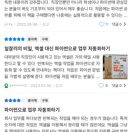
___실습 데이터 불러오기
득한 내용이라 강추합니다 . 직장인뿐만 아니라 학생이나 파이썬에 관심있
· 엑셀 기본 함수를 파이썬으로 구현하기
___원하는 데이터 필터링하기
는 분들이 봐도 기초부터 되어 있어서 매우 좋습니 다. 처음에는 파이썬 공
· 업무에 자주 사용하는 엑셀 및 파이썬 실무 함수 구현하기
ㄴ핵심 함수 | loc.isin( )
부를 위해 이 책을 구매했다면 나중에는 실용적으로 활용할 수 있다는 거
· 그래프 함수로 문서 시각화하기
에 매우 도움이 될 것으로 생각합니다. 아직은 책을 보고 있는 중이라서....
___[좀 더 알아보기] 여러 개의 조건을 조합하여 필터링하기
· 엑셀, 파워포인트 문서를 파이썬으로 자동화하기
s**x
2022.05.06.
신고
1
댓글
0
빨리 제
___기준 열로 정렬하기
· 마우스와 키보드 자동 제어하기
ㄴ핵심 함수 | sort_values( ), sort_index( )
· 웹 페이지 정보 자동 크롤링하기
종이책
구매
___중복 행 제거하기
· 웹 브라우저 제어하기
일잘러의 비밀, 엑셀 대신 파이썬으로 업무 자동화하기
ㄴ핵심 함수ㅣduplicated( ), drop_duplicated( )
대부분의 직장인이 사용하고 있는 엑셀은 거의 매일 사용
이 책이 필요한 독자
한다고 할 수 있다. 반복되는 엑셀 작업을 파이썬으로 자
5.2 찾기 및 참조 함수
동화 할 수 있도록 안내하는 책이다. 처음은 파이썬 문법
___실습 데이터 불러오기
· 엑셀 VBA를 사용하는데도 작업량이 많아 야근할 일이 자꾸 생긴다.
을 가볍게 설명해 준다. 파이썬을 처음 배우는 분들도 쉽
___인덱스로 값 확인하기
· 엑셀은 눈 감고도 할 수 있는데 파이썬으로 더 빨리, 더 많은 양을 처리하
게 배울 수 있도록 친절하게 설명해 준다. 엑셀 함수도 활
ㄴ핵심 함수ㅣmap( )
k******3
2023.02.18.
신고
0
댓글
0
고 싶다.
용하고 그래프도 그리고 보고서도 만들고 엑셀에서 사용
___원하는 값 찾기
· 단순 반복 작업은 파이썬에게 시키고, 나는 칼퇴하고 싶다.
할 수 있는 기능 대부분을 자동화 할 수
ㄴ핵심 함수ㅣset_index( )
종이책
구매
· 최신 데이터를 매번 찾아 다운받는 건 지겹고, 컴퓨터가 알아서 모아 주면
좋겠다.
파이썬으로 업무 자동화하기
5.3 논리 및 정보 함수
· 똑같은 마우스 클릭은 손목만 아프고 지루하니, 컴퓨터가 알아서 제어해
회사 업무를 하다보면 반복되는 작업을 해야 되는 경우가 많습니다. 특히
___실습 데이터 불러오기
주면 좋겠다.
숫자에 대한 작업은 엑셀을 이용해서 정리할 때가 많은데요. 엑셀을 그냥
___조건 함수 사용하기
표 형태로만 사용하는 저로서는 엑셀을 이용해서 필요한 자료를 금방 뚝딱