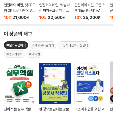
일잘러의 비밀, 챗GPT
일잘러의 비밀, 엑셀 대
일잘러의 비밀, 구글 스
일
와 GPTs로 나만의 AI
신 파이썬으로 업무 자
프레드시트 제대로 파
신
챗봇 만들기
동화하기
헤치기
동
10
21,600
10
22,500
10
25,200
1
%
%
%
원
원
원
이 상품의 태그
#슬기로운이직
#게으르게일하기
#정시퇴근하고싶을때
#업무자동화
#파이썬
진짜 쓰는 실무 엑셀
한 장으로 끝내는 공문
이것이 취업을 위한 코
현