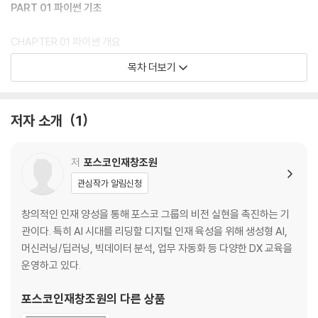
PART 01 파이썬 기초
CHAPTER 01 파이썬 개요
1.1 파이썬이란?
목차 더보기
___코딩을 배워야 하는 이유
___파이썬의 특징
저자 소개
1
1.2 파이썬 업무 활용
___엑셀 대신 파이썬
___업무 자동화
저
포스코인재창조원
관심작가 알림신청
1.3 파이썬 개발 환경 준비
___아나콘다로 파이썬 개발 환경 구축하기
창의적인 인재 양성을 통해 포스코 그룹의 비전 실현을 촉진하는 기
___주피터 노트북 살펴보기
관이다. 특히 AI 시대를 리딩할 디지털 인재 육성을 위해 생성형 AI,
마무리
머신러닝/딥러닝, 빅데이터 분석, 업무 자동화 등 다양한 DX 교육을
운영하고 있다.
CHAPTER 02 자료형
2.1 변수와 상수
포스코인재창조원
의 다른 상품
___변수 선언하기