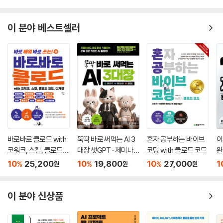
7.3 시스템 제어하기
___pyautogui 개요
이 분야 베스트셀러
___마우스 제어하기
___키보드 제어하기
___메시지 박스
___스크린 샷
[실습] 네이버 날씨 연속으로 자동 캡처하기
[실습] 성적 처리 자동화
___[좀 더 알아보기] 엑셀 실행하기
마무리
CHAPTER 08 웹 크롤링
바로바로 클로드 with
뚝딱 바로 써먹는 AI 3
혼자 공부하는 바이브
이
8.1 웹 크롤링 개요
코워크, 스킬, 클로드
대장 챗GPT · 제미나
코딩 with 클로드 코드
완
___웹 크롤링 절차 및 주요 패키지
코드, 디자인
이 · 클로드
10
25,200
10
19,800
10
27,000
1
%
%
%
원
원
원
___HTML 기초
___CSS 기초
이 분야 신상품
___크롬 개발자 도구로 웹 구조 파악하기
8.2 웹 데이터 자동 수집