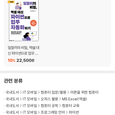
___변수명 규칙
___상수 사용하기
2.2 기본 자료형
___숫자
___문자열
___불
일잘러의 비밀, 엑셀 대
신 파이썬으로 업무 자
2.3 복합 자료형
동화하기
10
22,500
___리스트
%
원
___튜플
___딕셔너리
___[좀 더 알아보기] 자료의 형 변환
관련 분류
___딕셔너리
___[좀 더 알아보기] 집합 자료형에 데이터 추가 및 삭제하기
국내도서
IT 모바일
컴퓨터 입문/활용
어른을 위한 컴퓨터
마무리
국내도서
IT 모바일
오피스 활용
MS Excel(엑셀)
국내도서
IT 모바일
컴퓨터 공학
컴퓨터 교육
CHAPTER 03 제어문과 함수
국내도서
IT 모바일
프로그래밍 언어
파이썬