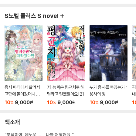
S노벨 플러스 S novel +
용사 파티에서 잘려서
저, 능력은 평균치로 해
누가 용사를 죽였는가 :
평
고향에 돌아갔더니 멤
달라고 말했잖아요! 21
용사의 장
내
버 전원이 따라왔다만
돌
10
9,000
10
9,000
10
9,000
1
%
%
%
원
원
원
5
책소개
“부탁이야, 메노우……, 나를 처형해줘.”