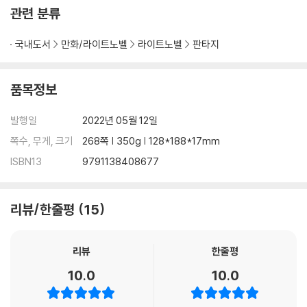
관련 분류
국내도서
만화/라이트노벨
라이트노벨
판타지
품목정보
발행일
2022년 05월 12일
쪽수, 무게, 크기
268쪽 | 350g | 128*188*17mm
ISBN13
9791138408677
리뷰/한줄평
15
리뷰
한줄평
10.0
10.0