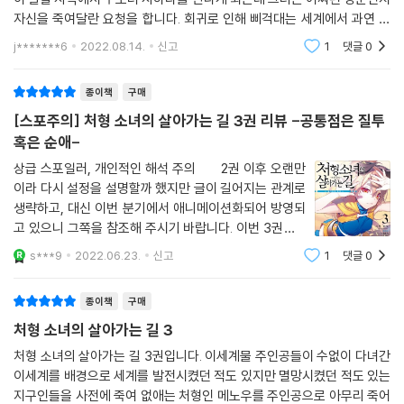
자신을 죽여달란 요청을 합니다. 회귀로 인해 삐걱대는 세계에서 과연 주
인공과 그 일행들은 분열없이 잘 살아남을 수 있을가요.. 그리고 다음엔 발
j*******6
2022.08.14.
신고
1
댓글
0
간 좀 빨리됬으
종이책
구매
[스포주의] 처형 소녀의 살아가는 길 3권 리뷰 -공통점은 질투
혹은 순애-
상급 스포일러, 개인적인 해석 주의 2권 이후 오랜만
이라 다시 설정을 설명할까 했지만 글이 길어지는 관계로
생략하고, 대신 이번 분기에서 애니메이션화되어 방영되
고 있으니 그쪽을 참조해 주시기 바랍니다. 이번 3권은 2
권에서 간신히 물러나게 한 4대 인재(人災) '만마전'과
s***9
2022.06.23.
신고
1
댓글
0
더불어 최악의 인재로 일컬어지는 '꼭두각시 세상 [그
릇]'의
종이책
구매
처형 소녀의 살아가는 길 3
처형 소녀의 살아가는 길 3권입니다. 이세계물 주인공들이 수없이 다녀간
이세계를 배경으로 세계를 발전시켰던 적도 있지만 멸망시켰던 적도 있는
지구인들을 사전에 죽여 없애는 처형인 메노우를 주인공으로 아무리 죽어