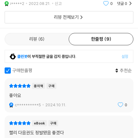
니다. 그 원인은 단연 아카리. 「회귀」의 남용으로 굴레가 모두 틀어지기 시
i*****2
2022.08.21.
신고
0
댓글
0
작한 탓이죠
리뷰 전체보기
리뷰
6
한줄평
9
클린봇
이 부적절한 글을 감지 중입니다.
설정
구매한줄평
추천순
종이책
구매
좋아요
c**********5
2024.10.11.
0
eBook
구매
빨리 다음권도 정발됐음 좋겠다