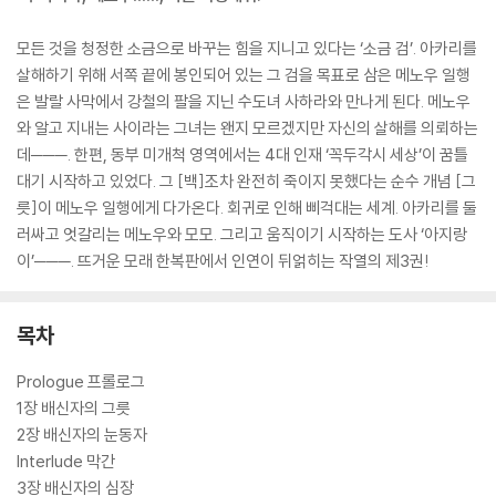
모든 것을 청정한 소금으로 바꾸는 힘을 지니고 있다는 ‘소금 검’. 아카리를
살해하기 위해 서쪽 끝에 봉인되어 있는 그 검을 목표로 삼은 메노우 일행
은 발랄 사막에서 강철의 팔을 지닌 수도녀 사하라와 만나게 된다. 메노우
와 알고 지내는 사이라는 그녀는 왠지 모르겠지만 자신의 살해를 의뢰하는
데───. 한편, 동부 미개척 영역에서는 4대 인재 ‘꼭두각시 세상’이 꿈틀
대기 시작하고 있었다. 그 [백]조차 완전히 죽이지 못했다는 순수 개념 [그
릇]이 메노우 일행에게 다가온다. 회귀로 인해 삐걱대는 세계. 아카리를 둘
러싸고 엇갈리는 메노우와 모모. 그리고 움직이기 시작하는 도사 ‘아지랑
이’───. 뜨거운 모래 한복판에서 인연이 뒤얽히는 작열의 제3권!
목차
Prologue 프롤로그
1장 배신자의 그릇
2장 배신자의 눈동자
Interlude 막간
3장 배신자의 심장