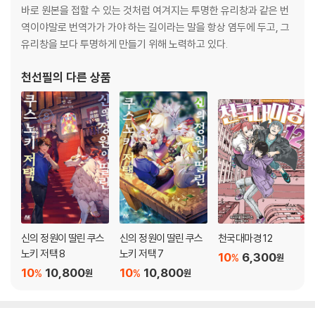
바로 원본을 접할 수 있는 것처럼 여겨지는 투명한 유리창과 같은 번
역이야말로 번역가가 가야 하는 길이라는 말을 항상 염두에 두고, 그
유리창을 보다 투명하게 만들기 위해 노력하고 있다.
천선필
의 다른 상품
신의 정원이 딸린 쿠스
신의 정원이 딸린 쿠스
천국대마경 12
노키 저택 8
노키 저택 7
10
6,300
%
원
10
10,800
10
10,800
%
%
원
원