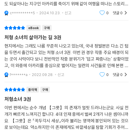
도 되살아나는 지구인 아카리를 죽이기 위해 같이 여행을 떠나는 스토리입
니다.
c**********5
2024.10.23.
신고
0
댓글
0
eBook
구매
처형 소녀의 살아가는 길 3권
현지에서는 그래도 나름 꾸준히 나오고 있는데, 국내 정발본은 다소 긴 텀
을 두면서 출간되고 있는 처형 소녀 3권. 이번 권 경우 작중 주요 배경이 되
는 곳이 사막이다 보니 전반적인 작중 분위기가 '덥고 짜증나는' 상황이었
고, 이 와중에 아카리를 중심으로 벌어지는 일련의 사건들로 인해 본편 마
지막 장면까지 한번에 읽을 수 있었다. (특히 4장과 5장에 나오는 전투 장
f*******a
2022.09.28.
신고
0
댓글
0
면이 이번 권
종이책
구매
처형소녀 3권
이번 편에서는 순수 개념 【그릇】의 존재가 얼핏 드러나는군요. 사실 전
개가 빠르게 느껴지긴 합니다. 4대 인재 중에서 벌써 2개가 나온 셈이니까
요. 【그릇】은 『꼭두각시 세상』이라 불리는 영역에 봉인되어 있는 것으
로 보이는데요. 약소하지만 이 존재에게도 바깥세상을 탐할 기회가 주어집