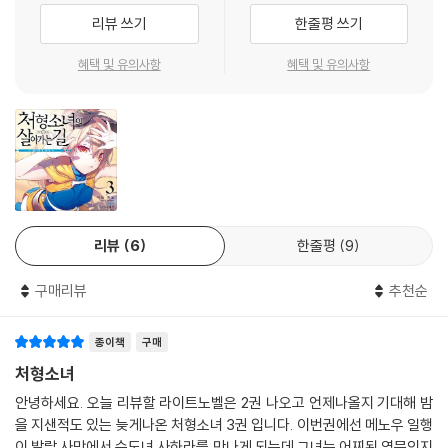
리뷰 쓰기
한줄평 쓰기
혜택 및 유의사항
혜택 및 유의사항
리뷰
6
한줄평
9
구매리뷰
추천순
종이책
구매
처형소녀
안녕하세요. 오늘 리뷰할 라이트노벨은 2권 나오고 언제나올지 기대해 밤
을 지샌적도 있는 늦게나온 처형소녀 3권 입니다. 이번권에선 메노우 일행
이 발랄 사막에서 수도녀 사하라를 만나게 되는데 그녀는 어찌된 영문인지