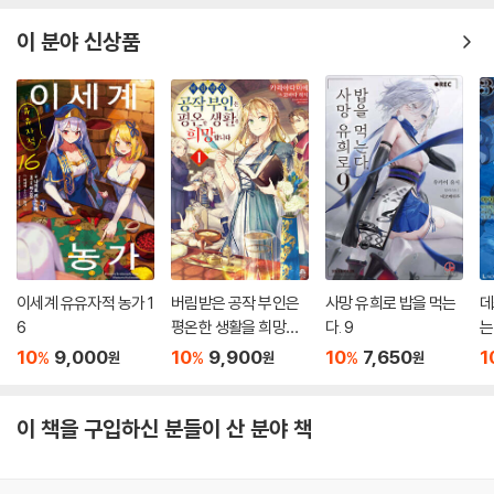
이 분야 신상품
이세계 유유자적 농가 1
버림받은 공작 부인은
사망 유희로 밥을 먹는
데
6
평온한 생활을 희망합
다. 9
는
니다 1
10
9,000
10
9,900
10
7,650
1
%
%
%
원
원
원
이 책을 구입하신 분들이 산 분야 책