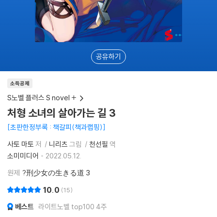
공유하기
소득공제
S노벨 플러스 S novel +
처형 소녀의 살아가는 길 3
초판한정부록 : 책갈피(책과랩핑)
사토 마토
저
니리츠
그림
천선필
역
소미미디어
2022.05.12.
원제
?刑少女の生きる道 3
10.0
15
베스트
라이트노벨 top100 4주