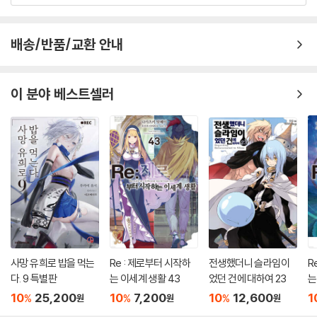
배송/반품/교환 안내
이 분야 베스트셀러
사망 유희로 밥을 먹는
Re : 제로부터 시작하
전생했더니 슬라임이
R
다. 9 특별판
는 이세계 생활 43
었던 건에 대하여 23
는
10
25,200
10
7,200
10
12,600
1
%
%
%
원
원
원