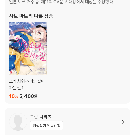
일본 도쿄 거주 중. 제11회 GA문고 대상에서 대상을 수상했다.
사토 마토
의 다른 상품
코믹 처형 소녀의 살아
가는 길 1
10
5,400
%
원
그림
니리츠
관심작가 알림신청