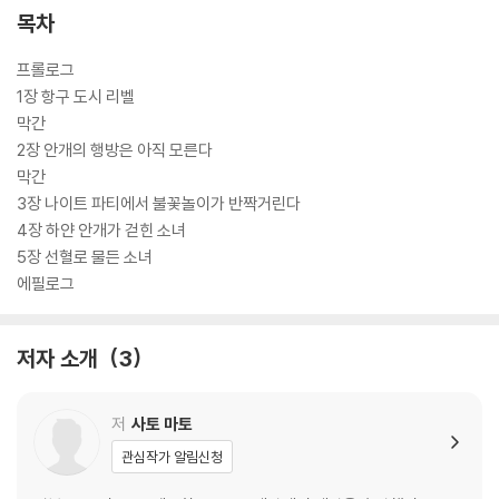
목차
프롤로그
1장 항구 도시 리벨
막간
2장 안개의 행방은 아직 모른다
막간
3장 나이트 파티에서 불꽃놀이가 반짝거린다
4장 하얀 안개가 걷힌 소녀
5장 선혈로 물든 소녀
에필로그
저자 소개
3
저
사토 마토
관심작가 알림신청