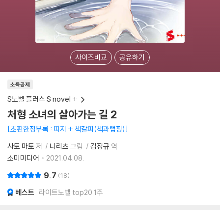
사이즈비교
공유하기
소득공제
S노벨 플러스 S novel +
처형 소녀의 살아가는 길 2
초판한정부록 : 띠지 + 책갈피(책과랩핑)
사토 마토
저
니리츠
그림
김정규
역
소미미디어
2021.04.08.
9.7
18
베스트
라이트노벨 top20 1주