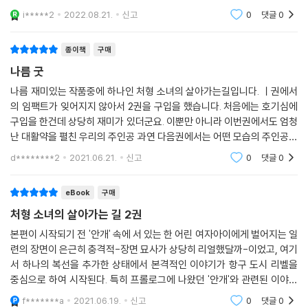
카리가 여유를 가질 수 있었던 이유 중 하나로 미래를 알고 있다는 부분이
i*****2
2022.08.21.
신고
0
댓글
0
크게 작용하
종이책
구매
나름 굿
나름 재미있는 작품중에 하나인 처형 소녀의 살아가는길입니다. ㅣ권에서
의 임팩트가 잊어지지 않아서 2권을 구입을 했습니다. 처음에는 호기심에
구입을 한건데 상당히 재미가 있더군요. 이뿐만 아니라 이번권에서도 엄청
난 대활약을 펼친 우리의 주인공 과연 다음권에서는 어떤 모습의 주인공을
볼수 있을까요? 나름 기대작중에 하나입니다. 개인적으로는 주인공의 모
d********2
2021.06.21.
신고
0
댓글
0
습을 좋아합니다.
eBook
구매
처형 소녀의 살아가는 길 2권
본편이 시작되기 전 '안개' 속에 서 있는 한 어린 여자아이에게 벌어지는 일
련의 장면이 은근히 충격적-장면 묘사가 상당히 리얼했달까-이었고, 여기
서 하나의 복선을 추가한 상태에서 본격적인 이야기가 항구 도시 리벨을
중심으로 하여 시작된다. 특히 프롤로그에 나왔던 '안개'와 관련된 이야기
가 본격적으로 나오는 작중 중후반 에피소드가 이번 권의 메인이라 볼 수
f*******a
2021.06.19.
신고
0
댓글
0