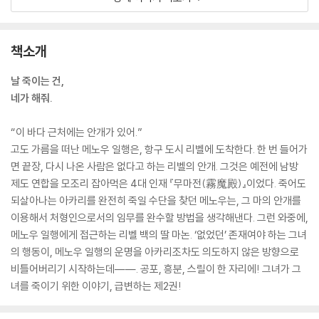
책소개
날 죽이는 건,
네가 해줘.
“이 바다 근처에는 안개가 있어.”
고도 가름을 떠난 메노우 일행은, 항구 도시 리벨에 도착한다. 한 번 들어가
면 끝장, 다시 나온 사람은 없다고 하는 리벨의 안개. 그것은 예전에 남방
제도 연합을 모조리 잡아먹은 4대 인재 『무마전(霧魔殿)』이었다. 죽어도
되살아나는 아카리를 완전히 죽일 수단을 찾던 메노우는, 그 마의 안개를
이용해서 처형인으로서의 임무를 완수할 방법을 생각해낸다. 그런 와중에,
메노우 일행에게 접근하는 리벨 백의 딸 마논. ‘없었던’ 존재여야 하는 그녀
의 행동이, 메노우 일행의 운명을 아카리조차도 의도하지 않은 방향으로
비틀어버리기 시작하는데――. 공포, 흥분, 스릴이 한 자리에! 그녀가 그
녀를 죽이기 위한 이야기, 급변하는 제2권!