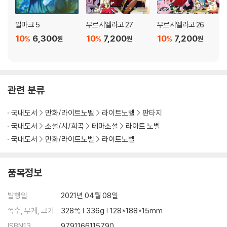
알마크 5
무르시엘라고 27
무르시엘라고 26
10
6,300
10
7,200
10
7,200
%
%
%
원
원
원
관련 분류
국내도서
만화/라이트노벨
라이트노벨
판타지
국내도서
소설/시/희곡
테마소설
라이트 노벨
국내도서
만화/라이트노벨
라이트노벨
품목정보
발행일
2021년 04월 08일
쪽수, 무게, 크기
328쪽 | 336g | 128*188*15mm
ISBN13
9791166115790