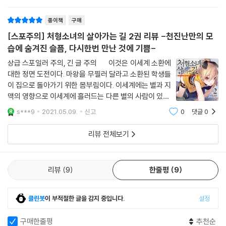
있었고, 마지막
종이책
구매
[스포주의] 처형소녀의 살아가는 길 2권 리뷰 -천진난만의 모
습에 숨겨진 슬픔, 다시한번 만난 것에 기쁨-
상급 스포일러 주의, 긴 글 주의 이것은 이세계 소환에
대한 정면 도전이다. 마왕을 무찔러 달라고 소환된 학생들
이 집으로 돌아가기 위한 몸부림이다. 이세계에는 별과 지
맥의 영향으로 이세계에 흘러드는 다른 별의 사람이 있다.
사리사욕을 위해 소환되는 사람도 있다. 결과 지구인은 이
s***9
2021.05.09.
신고
0
댓글
0
세계인들로 인해 언제나 고통을 받는다. 미완성인 인격의
학
리뷰 전체보기
리뷰
9
한줄평
9
클린봇
이 부적절한 글을 감지 중입니다.
설정
구매한줄평
추천순