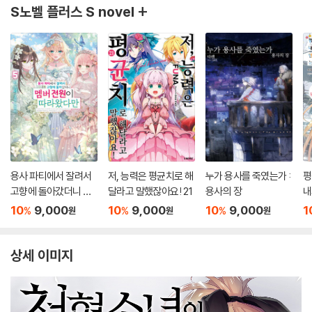
S노벨 플러스 S novel +
용사 파티에서 잘려서
저, 능력은 평균치로 해
누가 용사를 죽였는가 :
평
고향에 돌아갔더니 멤
달라고 말했잖아요! 21
용사의 장
내
버 전원이 따라왔다만
돌
10
9,000
10
9,000
10
9,000
1
%
%
%
원
원
원
5
상세 이미지