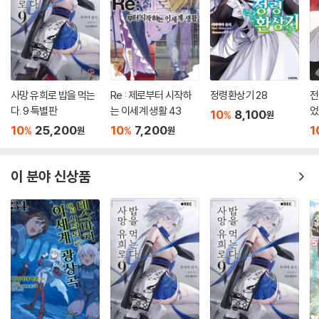
사망 유희로 밥을 먹는
Re : 제로부터 시작하
정령환상기 28
전
다. 9 특별판
는 이세계 생활 43
었
10
8,100
%
원
10
25,200
10
7,200
1
%
%
원
원
이 분야 신상품