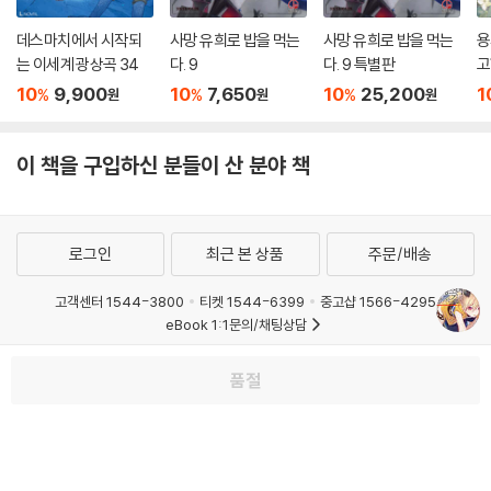
데스마치에서 시작되
사망 유희로 밥을 먹는
사망 유희로 밥을 먹는
용
는 이세계 광상곡 34
다. 9
다. 9 특별판
고
버
10
9,900
10
7,650
10
25,200
1
%
%
%
원
원
원
5
이 책을 구입하신 분들이 산 분야 책
로그인
최근 본 상품
주문/배송
고객센터 1544-3800
티켓 1544-6399
중고샵 1566-4295
eBook 1:1문의/채팅상담
예스이십사(주) 사업자 정보
품절
이용약관
개인정보처리방침
청소년보호정책
PC버전
회사소개
거래처관계자께
도서홍보
광고
Copyright © YES24 Corp. All Rights Reserved.
MATOM14