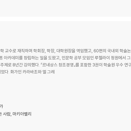
수는 없다
 하라
간
기
 교수로 재직하며 학회장, 학장, 대학원장을 역임했고, 60편의 국내외 학술
톤 아카데미를 창립하는 일을 도왔고, 인문학 공부 모임인 루첼라이 정원에서 그리스
 주제로 8년간 강의했다. 『르네상스 창조경영』를 포함한 3권이 학술원 우수 연구
되었다. 화가인 카라바조와 엘 그레
는가
쓴 사람, 마키아벨리