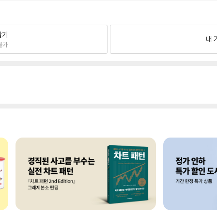
팔기
내 
불가