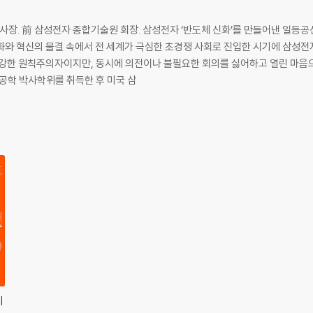
정 원칙
단 이사장. 前 삼성전자 종합기술원 회장. 삼성전자 ‘반도체 신화’를 만들어낸 일
화와 혁신의 물결 속에서 전 세계가 극심한 초경쟁 사회로 진입한 시기에 삼성
 강한 원칙주의자이지만, 동시에 의전이나 불필요한 회의를 싫어하고 열린 마음
 전기공학 박사학위를 취득한 후 미국 삼
하라
밭인가
입하라
미
하라