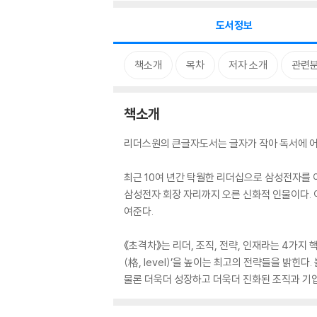
도서정보
책소개
목차
저자 소개
관련
책소개
리더스원의 큰글자도서는 글자가 작아 독서에 어
최근 10여 년간 탁월한 리더십으로 삼성전자를 
삼성전자 회장 자리까지 오른 신화적 인물이다.
여준다.
《초격차》는 리더, 조직, 전략, 인재라는 4가지 
(格, level)’을 높이는 최고의 전략들을 밝힌
물론 더욱더 성장하고 더욱더 진화된 조직과 기