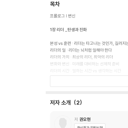
목차
프롤로그 | 변신
1장 리더 _탄생과 진화
본성 vs 훈련 : 리더는 타고나는 것인가, 길러지
리더의 일 : 리더는 뇌처럼 일해야 한다
리더의 가치 : 최상의 리더, 최악의 리더
변화와 변신 : 미래를 대비하는 선제적 준비
리더의 시간 : 일하는 시간 vs 생각하는 시간
의사 결정 : 무엇을, 왜, 어떻게 결정할 것인가?
[格의 발견] 리더가 독서광이 되어야 하는 이유
2장 조직 _원칙과 시스템
저자 소개
2
조직도 : 사람을 채우기 전에 조직도부터 그려라
적임자 : 누구를, 어디에, 언제, 어떻게 채울 것
저
권오현
사일로 파괴 : 그들만의 왕국을 파괴하라
관심작가 알림신청