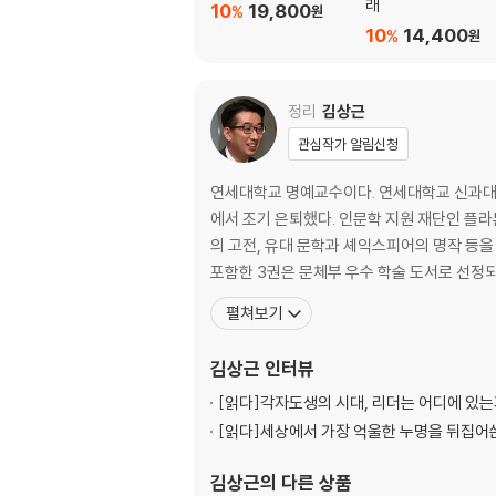
래
10
19,800
%
원
인재 배치 : 인사는 손익이 아니라 생존의 문제다
10
14,400
%
원
신입사원과 CEO : 차남을 장남보다 먼저 낳을 
지시와 위임 : 직원에게 자기 자식을 낳아 기르게
대화와 자각 : 소크라테스의 대화법이 필요한 순
정리
김상근
돌파력 : 모든 실패가 성공의 어머니는 아니다
관심작가 알림신청
극복과 성장 : 실패 경험이 있는 사람을 채용하라
[格의 발견] 실패와 극복에 관한 나 자신의 이야
연세대학교 명예교수이다. 연세대학교 신과대학
에서 조기 은퇴했다. 인문학 지원 재단인 플라
에필로그 | 새 시대의 새 선수들을 기다리며
의 고전, 유대 문학과 셰익스피어의 명작 등을
포함한 3권은 문체부 우수 학술 도서로 선정
감사의 글
펼쳐보기
김상근
인터뷰
[읽다]
각자도생의 시대, 리더는 어디에 있
[읽다]
세상에서 가장 억울한 누명을 뒤집어
김상근
의 다른 상품