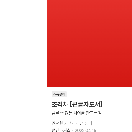
소득공제
초격차 [큰글자도서]
넘볼 수 없는 차이를 만드는 격
권오현
저
김상근
정리
쌤앤파커스
2022.04.15.