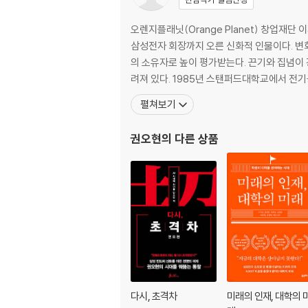
운영 원칙 : 최종 판단의 구심점이 되는 의사 결
평가와 보상 : 평가와 보상의 4P 시스템
오렌지플래닛(Orange Planet) 창업재
회의 문화 : 무엇을, 누구를 위한 회의인가?
삼성전자 회장까지 오른 신화적 인물이다. 변
[格의 발견] 문제 해결의 정석, ‘시프트 프론트’
의 소유자로 높이 평가받는다. 끈기와 집념이
려져 있다. 1985년 스탠퍼드대학교에서
3장 전략 _생존과 성장
펼쳐보기
너 자신을 알라 : 업의 본질, 현재와 미래를 직시
권오현
의 다른 상품
초격차 전략 : 넘볼 수 없는 차이를 만드는 격
혁신 전략 : 개선이 아니라 혁신이다
선택 전략 : 못해서가 아니라 일이 많아서 망한다
적자 사업 전략 : 끝없는 수렁인가, 미래의 황금
신규 사업 전략 : 능력보다 열정 있는 사람을 투
협상 전략 : 협상은 이성과 감성의 변주곡이다
[格의 발견] 아이폰의 탄생이 가져다준 생각
4장 인재 _원석과 보석
다시, 초격차
미래의 인재, 대학의 
발굴과 양성 : 반드시 피해야 할 사람부터 제거