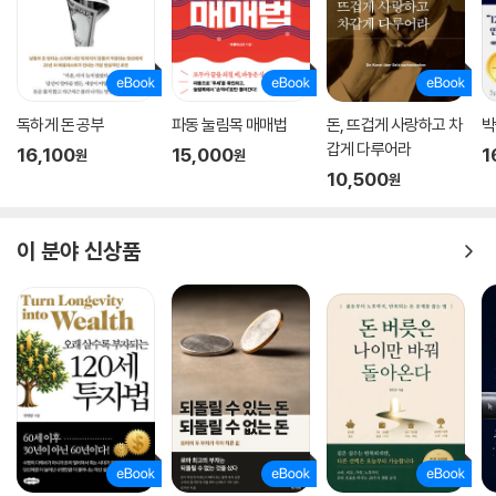
독하게 돈 공부
파동 눌림목 매매법
돈, 뜨겁게 사랑하고 차
박
갑게 다루어라
16,100
15,000
1
원
원
10,500
원
이 분야 신상품