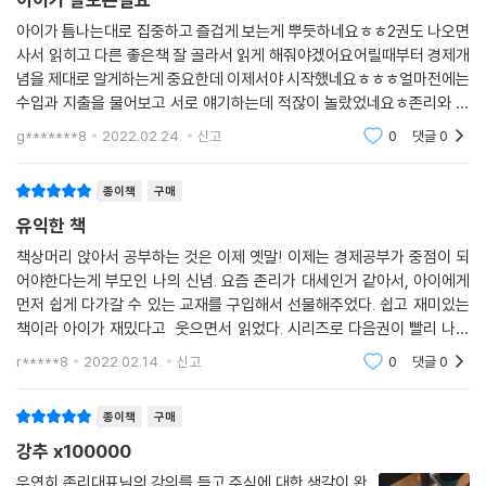
아이가 틈나는대로 집중하고 즐겁게 보는게 뿌듯하네요ㅎㅎ2권도 나오면
사서 읽히고 다른 좋은책 잘 골라서 읽게 해줘야겠어요어릴때부터 경제개
념을 제대로 알게하는게 중요한데 이제서야 시작했네요ㅎㅎㅎ얼마전에는
수입과 지출을 물어보고 서로 얘기하는데 적잖이 놀랐었네요ㅎ존리와 함
께 떠나는 부자여행 잘샀어요 확실히요다음 권도 얼른 나오게 부탁드립니
g*******8
2022.02.24.
신고
0
댓글
0
다!!!
종이책
구매
유익한 책
책상머리 앉아서 공부하는 것은 이제 옛말! 이제는 경제공부가 중점이 되
어야한다는게 부모인 나의 신념. 요즘 존리가 대세인거 같아서, 아이에게
먼저 쉽게 다가갈 수 있는 교재를 구입해서 선물해주었다. 쉽고 재미있는
책이라 아이가 재밌다고 웃으면서 읽었다. 시리즈로 다음권이 빨리 나왔
으면 좋겠다고... 다음에는 존리의 강의를 들으러 아이와 같이 가기로 약속
r*****8
2022.02.14.
신고
0
댓글
0
했다.
종이책
구매
강추 x100000
우연히 존리대표님의 강의를 듣고 주식에 대한 생각이 완