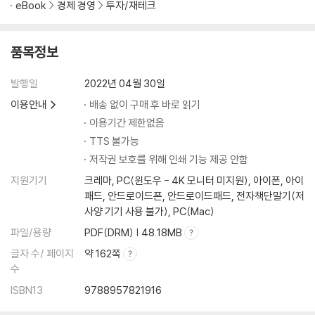
eBook
경제 경영
투자/재테크
품목정보
발행일
2022년 04월 30일
이용안내
배송 없이 구매 후 바로 읽기
이용기간 제한없음
TTS 불가능
저작권 보호를 위해 인쇄 기능 제공 안함
지원기기
크레마, PC(윈도우 - 4K 모니터 미지원), 아이폰, 아이
패드, 안드로이드폰, 안드로이드패드, 전자책단말기(저
사양 기기 사용 불가), PC(Mac)
파일/용량
PDF(DRM) | 48.18MB
글자 수/ 페이지
약 162쪽
수
ISBN13
9788957821916