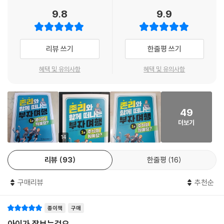
는 엄마들에게 자신이 아이들을 가르치겠다고 제안한다.
9.8
9.9
그렇게 네 명의 아이들은 존리에게 수업을 받기 시작한다. 어떻게 꿈을 찾
고, 어떻게 공부하는지, 그리고 주식이 뭔지에 대해 배우며 성장한다. 고등
학교 졸업식 날, 존리는 아이들에게 선물을 하나씩 주는데, 열어보니 상상
리뷰 쓰기
한줄평 쓰기
할 수 없을 정도로 큰 금액이 든 통장이다.
아이들이 낸 수업료를 투자해서 얻게 된 수익이라며 건넨 선물로 아이들과
혜택 및 유의사항
혜택 및 유의사항
부모는 주식 투자의 중요성과 수익률에 다시 한번 놀란다.
2권은 좋은 대학교를 졸업했지만 취업이 안 돼 고민하는 율이에게 “취업
49
만이 정답일까?”하고 다가가는 존리의 조언과 주식 투자 방법에 대한 이
더보기
야기가 이어진다.
14
존리는 청년들이 경제적 독립을 할 수 있도록 돕기 위해 각 권마다 메시지
리뷰
93
한줄평
16
를 전달할 예정이다. 이 시리즈를 통해 존리와 함께 부자 여행을 떠나면 부
로 향하는 길을 안내받아 자연스럽게 부자의 길로 들어설 수 있게 될 것이
구매리뷰
추천순
다.
종이책
구매
아이가 잘보는걸요