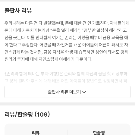
출판사 리뷰
우리나라는 다른 건 다 발달했는데, 돈에 대한 건 안 가르친다. 자녀들에게
돈에 대해 가르치기는커녕 “돈을 멀리 해라”, “공부만 열심히 해라”라고
선을 긋는다. 이를 안타깝게 여기는 존리는 어렸을 때부터 금융 교육을 해
야 한다고 주장한다. 어렸을 때 자전거를 배운 아이들이 어른이 돼서도 자
연스럽게 타는 것처럼, 금융 지식을 학생 때 습득하면 성인이 돼서도 경제
원리와 투자에 대해 자연스럽게 이해하기 때문이다.
《존리와 함께 떠나는 부자 여행》은 존리와 함께 자신의 꿈을 찾고 공부하
고 경제 원리와 주식에 대해 배운 어린 아이들이 청년으로 성장하면서 겪
는 이야기 속에 담긴 투자 이야기로 어떻게 하면 부자가 될 수 있는지, 어떻
출판사 리뷰 더보기
게 하면 경제 독립을 이룰 수 있는지에 대한 이야기다.
시리즈 중 1권 《주식이 뭐예요?》는 민영, 율이, 지수, 지우 네 명의 아이들
리뷰/한줄평
109
과 그들의 엄마가 존리에게 주식과 투자에 대해서 배워가는 이야기다. 학
교 숙제 때문에 도서관을 찾은 아이들은 아이들대로 학원에 가기 싫어 고
민하고 엄마들은 엄마들대로 학원비 때문에 고민하는 이야기를 들은 존리
리뷰
한줄평