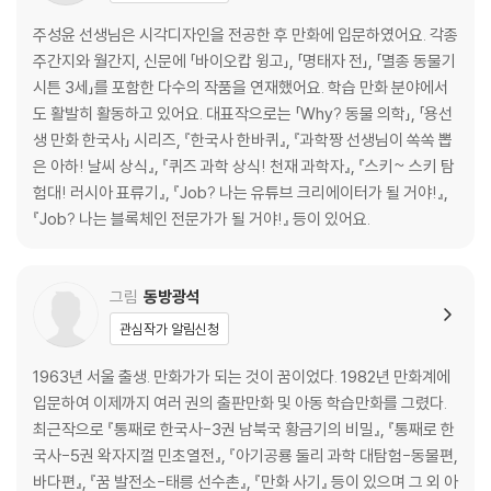
주성윤 선생님은 시각디자인을 전공한 후 만화에 입문하였어요. 각종
주간지와 월간지, 신문에 「바이오캅 윙고」, 「명태자 전」, 「멸종 동물기
시튼 3세」를 포함한 다수의 작품을 연재했어요. 학습 만화 분야에서
도 활발히 활동하고 있어요. 대표작으로는 「Why? 동물 의학」, 「용선
생 만화 한국사」 시리즈, 『한국사 한바퀴』, 『과학짱 선생님이 쏙쏙 뽑
은 아하! 날씨 상식』, 『퀴즈 과학 상식! 천재 과학자』, 『스키~ 스키 탐
험대! 러시아 표류기』, 『Job? 나는 유튜브 크리에이터가 될 거야!』,
『Job? 나는 블록체인 전문가가 될 거야!』 등이 있어요.
그림
동방광석
관심작가 알림신청
1963년 서울 출생. 만화가가 되는 것이 꿈이었다. 1982년 만화계에
입문하여 이제까지 여러 권의 출판만화 및 아동 학습만화를 그렸다.
최근작으로 『통째로 한국사-3권 남북국 황금기의 비밀』, 『통째로 한
국사-5권 왁자지껄 민초열전』, 『아기공룡 둘리 과학 대탐험-동물편,
바다편』, 『꿈 발전소-태릉 선수촌』, 『만화 사기』 등이 있으며 그 외 아