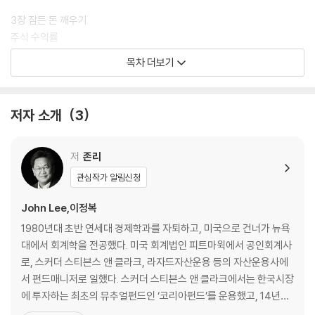
3장 잠든 돈 깨우기
주식 수익률
목차 더보기
4장 현명한 주인
주식 vs 채권 vs 펀드
저자 소개
3
5장 새로운 출발
주식 투자 대가들의 명언
저
존리
관심작가 알림신청
John Lee,이정복
1980년대 초반 연세대 경제학과를 자퇴하고, 미국으로 건너가 뉴욕
대에서 회계학을 전공했다. 미국 회계법인 피트마윅에서 공인회계사
로, 스커더 스티븐스 앤 클라크, 라자드자산운용 등의 자산운용사에
서 펀드매니저로 일했다. 스커더 스티븐스 앤 클라크에서는 한국시장
에 투자하는 최초의 뮤추얼펀드인 ‘코리아펀드’를 운용했고, 14년간
연평균 24%의 수익률을 기록했다. 이 펀드의 성공으로 월가의 스타