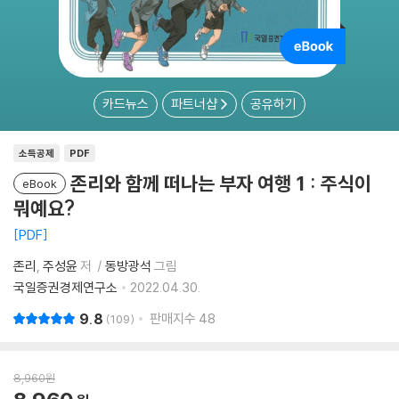
카드뉴스
파트너샵
공유하기
소득공제
PDF
존리와 함께 떠나는 부자 여행 1 : 주식이
eBook
뭐예요?
PDF
존리
주성윤
저
동방광석
그림
국일증권경제연구소
2022.04.30.
9.8
판매지수
48
109
8,960
원