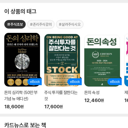
이 상품의 태그
#주식초보
#존리주식강의
#살려주식시오
돈의 심리학 (50만 부
주식 투자를 잘한다는
돈의 속성
제
기념 뉴 에디션)
것
12,460
1
원
18,600
17,600
원
원
카드뉴스로 보는 책