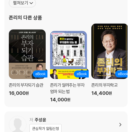
펼쳐보기
펀드매니저로 명성을 얻었다. 이 공로를 인정받아 지식경제부 공로
상, 금융위원회 공로상을 수상했다. 메리츠자산운용의 CEO를 지냈
존리
의 다른 상품
으며, 전 국민 금융문맹 탈출을 위해 독자와의 만남, 강연, 방송
존리의 부자되기 습관
존리가 알려주는 부자
존리의 부자학교
엄마 되는 법
16,000
14,400
원
원
14,000
원
저
주성윤
관심작가 알림신청