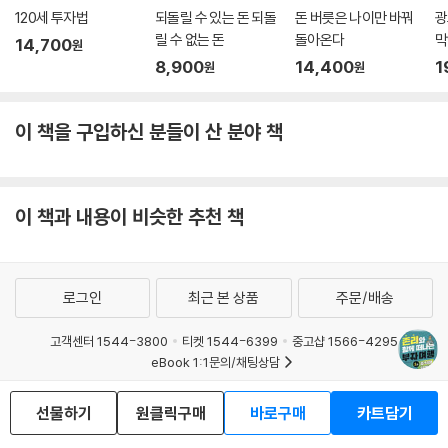
120세 투자법
되돌릴 수 있는 돈 되돌
돈 버릇은 나이만 바꿔
광
릴 수 없는 돈
돌아온다
막
14,700
원
8,900
14,400
1
원
원
이 책을 구입하신 분들이 산 분야 책
이 책과 내용이 비슷한 추천 책
로그인
최근 본 상품
주문/배송
고객센터 1544-3800
티켓 1544-6399
중고샵 1566-4295
eBook 1:1문의/채팅상담
예스이십사(주) 사업자 정보
선물하기
원클릭구매
바로구매
카트담기
이용약관
개인정보처리방침
청소년보호정책
PC버전
회사소개
거래처관계자께