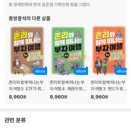
동 경제만화와 한국 표준원 기획만화 등을 그렸다.
동방광석
의 다른 상품
존리와 함께 떠나는 부
존리와 함께 떠나는 부
존리와 함께 떠나는 부
자 여행 5 : ETF가 뭐예
자 여행 4 : 채권이 뭐예
자 여행 3 : 펀드가 뭐예
요?
요?
요?
8,960
8,960
8,960
원
원
원
관련 분류