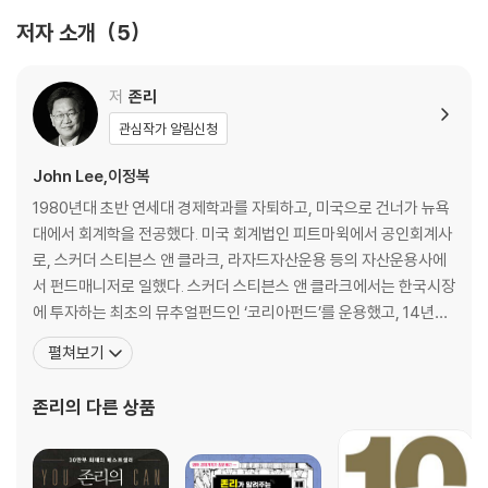
저자 소개
5
경직된 한국의 노동시장
직업의 다양성이 필요하다 | 창업, 블루칼라/화이트칼라, 그리고 평등에
대하여 | 한국의 노동시장에 대하여
저
존리
관심작가 알림신청
여성이 변해야 한국이 산다
자녀가 원하는 것을 배우는 공부가 필요하다 | 내가 지금 당장 해야 할 것에
John Lee,이정복
집중하라 | 한국 여성이 변하면 한국 경제가 발전한다 | 정신적인 종속에서
1980년대 초반 연세대 경제학과를 자퇴하고, 미국으로 건너가 뉴욕
벗어나려면 경제적인 독립을 하라
대에서 회계학을 전공했다. 미국 회계법인 피트마윅에서 공인회계사
로, 스커더 스티븐스 앤 클라크, 라자드자산운용 등의 자산운용사에
2장 부자란 무엇인가
서 펀드매니저로 일했다. 스커더 스티븐스 앤 클라크에서는 한국시장
에 투자하는 최초의 뮤추얼펀드인 ‘코리아펀드’를 운용했고, 14년간
부자가 무엇인지 모른다면 부자가 될 수 없다
연평균 24%의 수익률을 기록했다. 이 펀드의 성공으로 월가의 스타
펼쳐보기
경제적 독립은 왜 해야 하는가 | 다르게 생각해야 금융문맹에서 벗어날 수
펀드매니저로 명성을 얻었다. 이 공로를 인정받아 지식경제부 공로
있다 | 부모는 자녀의 경제개념 롤모델
상, 금융위원회 공로상을 수상했다. 메리츠자산운용의 CEO를 지냈
존리
의 다른 상품
으며, 전 국민 금융문맹 탈출을 위해 독자와의 만남, 강연, 방송
‘10억’이 가능한 이유
“이번 생은 글렀어요” | ‘그들만의 리그’가 아니다 | 돈은 죽어서 가져가는
게 아니다?