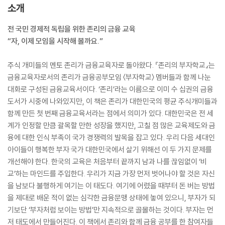
소개
전 국민 경제적 독립을 위한 존리의 금융 교육
“자, 이제 모임을 시작해 볼까요.”
주식 개미들의 멘토 존리가 금융교육자로 돌아왔다. 『존리의 부자학교』는
금융교육자로서의 존리가 금융공부모임 〈부자학교〉 멤버들과 함께 나눈
대화로 구성된 금융교육서이다. ‘존리’라는 이름으로 이미 수 십권의 금융
도서가 시중에 나와있지만, 이 책은 존리가 대한민국의 평균 주식개미들과
함께 만든 첫 번째 금융교육서라는 점에서 의미가 있다. 대한민국은 전 세
계가 인정할 만큼 괄목할 만한 성장을 했지만, 고칠 점 많은 교육제도와 금
융에 대한 인식 부족이 국가 경쟁력의 발목을 잡고 있다. 우리 다음 세대인
아이들이 행복한 부자 국가 대한민국에서 살기 위해선 이 두 가지 문제를
개선해야 한다. 한국의 교육은 처음부터 끝까지 남과 나를 끊임없이 ‘비
교’하는 마인드를 주입한다. 우리가 지금 가장 먼저 벗어나야 할 것은 자신
을 남보다 불행하게 여기는 이 태도다. 여기에 어렸을 때부터 돈 버는 방법
을 제대로 배운 적이 없는 심각한 금융문맹 상태에 놓여 있으니, 부자가 되
기보단 ‘부자처럼 보이는 방법’만 지속적으로 골몰하는 것이다. 부자는 먼
저 태도에서 만들어진다. 이 책에서 존리와 함께 금융 공부를 한 참여자들