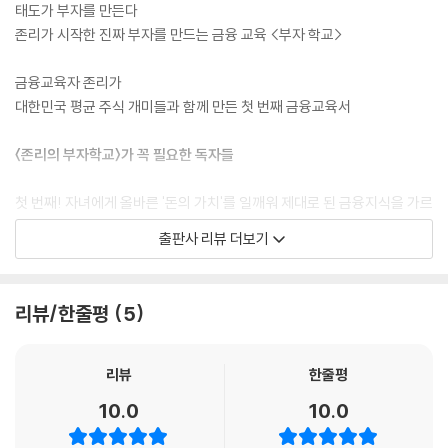
태도가 부자를 만든다
존리가 시작한 진짜 부자를 만드는 금융 교육 <부자 학교>
금융교육자 존리가
대한민국 평균 주식 개미들과 함께 만든 첫 번째 금융교육서
〈존리의 부자학교〉가 꼭 필요한 독자들
첫 번째! 자녀에게 올바른 '돈의 가치'를 일깨워 제대로 된 금융지식을 가르
쳐주고 싶은 부모
출판사 리뷰 더보기
두 번째! 주식투자철학의 부재로 단기수익형 투자에만 급급해 주식투자의
진짜 가치를 알고 싶으신 분
세 번째! 올바른 금융지식의 함양으로 투자와 금융의 정석을 알고 싶으신
리뷰/한줄평
5
분
네 번째! 자신만의 금융철학을 갖고 올바른 기업선택과 주식 투자를 하고
싶으신 분
리뷰
한줄평
다섯 번째! '행복한 부자'로 경제독립을 통한 진정한 자유인이 되고 싶으신
10.0
10.0
분