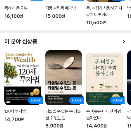
독하게 돈 공부
파동 눌림목 매매법
돈, 뜨겁게 사랑하고 차
박
갑게 다루어라
16,100
15,000
1
원
원
10,500
원
이 분야 신상품
120세 투자법
되돌릴 수 있는 돈 되돌
돈 버릇은 나이만 바꿔
광
릴 수 없는 돈
돌아온다
막
14,700
원
8,900
14,400
1
원
원