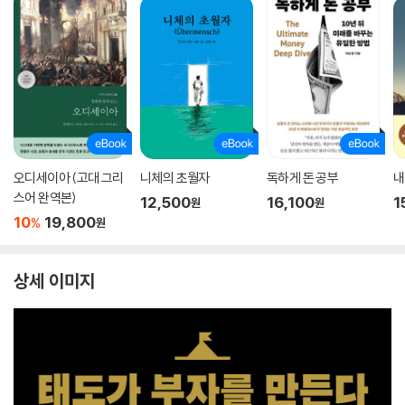
오디세이아 (고대 그리
니체의 초월자
독하게 돈 공부
내
스어 완역본)
12,500
16,100
1
원
원
10
19,800
%
원
상세 이미지