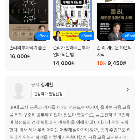
‘부자’라는 개념
나쁜 부자 vs 좋은 부자 | 좋은 부자가 되는 법을 배우자 | 돈으로부터 자유
로운 사람 = 행복한 부자
‘부자’가 되어야 하는 나만의 이유
존리의 부자되기 습관
존리가 알려주는 부자
존 리, 새로운 10년의
엄마 되는 법
시작
16,000
원
3장 나부터 부자가 되는 부자국가
14,000
10
9,450
%
원
원
금융문맹에서 벗어나면 사기를 당하지 않는다
로맨스 스캠, 이메일 사기에 당한 사람들의 이야기 | 돈도 알고 맡겨야 한
공저
김세환
다 | 외로운 사람 두 번 울리는 로맨스 스캠 주의보 | 유대인도 속은 금융 사
관심작가 알림신청
기
30대 교사. 금융과 경제를 제 2의 전공으로 여기며, 올바른 금융 교육
결이 맞는 사람과 지내라
을 위해 꾸준히 공부하고 있다. 말보다 행동으로, 늘 도전하고 고민하
주식투자클럽이 필요한 이유 | 불로소득이 주는 유익 | 주식 vs 부동산
며 학생들의 경제 독립과 인생 독립을 위해 함께 나아가기 위해 노력
한다. 미래 세대 우리 아이는 어떻게 살아가야 할까, 돈의 주인으로 키
시장이 아닌 기업을 보라
워내기 위해서 학생을 어떻게 가르쳐야할까, 금융 교육 교사로서 어