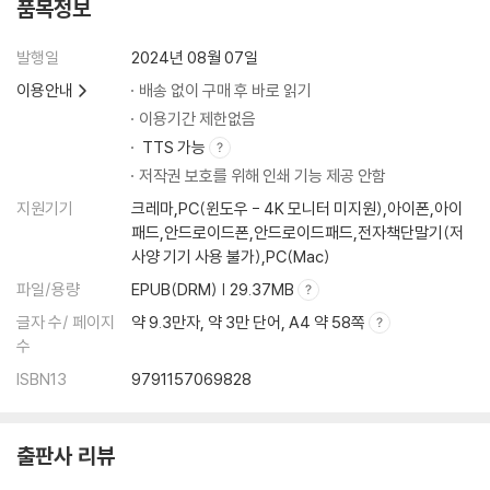
품목정보
발행일
2024년 08월 07일
이용안내
배송 없이 구매 후 바로 읽기
이용기간 제한없음
TTS 가능
저작권 보호를 위해 인쇄 기능 제공 안함
지원기기
크레마,PC(윈도우 - 4K 모니터 미지원),아이폰,아이
패드,안드로이드폰,안드로이드패드,전자책단말기(저
사양 기기 사용 불가),PC(Mac)
파일/용량
EPUB(DRM) | 29.37MB
글자 수/ 페이지
약 9.3만자, 약 3만 단어, A4 약 58쪽
수
ISBN13
9791157069828
출판사 리뷰