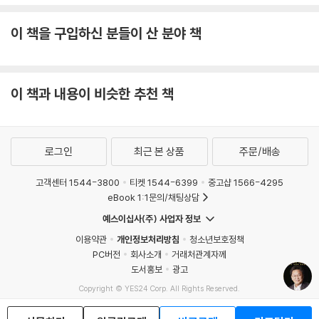
이 책을 구입하신 분들이 산 분야 책
이 책과 내용이 비슷한 추천 책
로그인
최근 본 상품
주문/배송
고객센터 1544-3800
티켓 1544-6399
중고샵 1566-4295
eBook 1:1문의/채팅상담
예스이십사(주) 사업자 정보
이용약관
개인정보처리방침
청소년보호정책
PC버전
회사소개
거래처관계자께
도서홍보
광고
Copyright © YES24 Corp. All Rights Reserved.
MATOM7