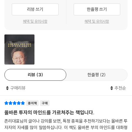
태도가 부자를 만든다
리뷰 쓰기
한줄평 쓰기
존리가 시작한 진짜 부자를 만드는 금융 교육 〈부자 학교〉
혜택 및 유의사항
혜택 및 유의사항
금융교육자 존리가
대한민국 평균 주식 개미들과 함께 만든 첫 번째 금융교육서
주식 개미들의 멘토 존리가 금융교육자로 돌아왔다. 『존리의 부자학교』는
금융교육자로서의 존리가 금융공부모임 〈부자학교〉 멤버들과 함께 나눈
대화로 구성된 금융교육서이다. ‘존리’라는 이름으로 이미 수 십권의 금융
도서가 시중에 나와있지만, 이 책은 존리가 대한민국의 평균 주식개미들과
리뷰
3
한줄평
2
함께 만든 첫 번째 금융교육서라는 점에서 의미가 있다. 대한민국은 전 세
계가 인정할 만큼 괄목할 만한 성장을 했지만, 고칠 점 많은 교육제도와 금
구매리뷰
추천순
융에 대한 인식 부족이 국가 경쟁력의 발목을 잡고 있다. 우리 다음 세대인
아이들이 행복한 부자 국가 대한민국에서 살기 위해선 이 두 가지 문제를
종이책
구매
개선해야 한다. 한국의 교육은 처음부터 끝까지 남과 나를 끊임없이 ‘비
교’하는 마인드를 주입한다. 우리가 지금 가장 먼저 벗어나야 할 것은 자신
올바른 투자의 마인드를 가르쳐주는 책입니다.
을 남보다 불행하게 여기는 이 태도다. 여기에 어렸을 때부터 돈 버는 방법
존리대표님의 글이나 강의를 보면, 특정 종목을 추천하기보다는 올바른 투
을 제대로 배운 적이 없는 심각한 금융문맹 상태에 놓여 있으니, 부자가 되
자자의 자세를 많이 말씀하십니다. 이 책도 올바른 부의 마인드를 대화형