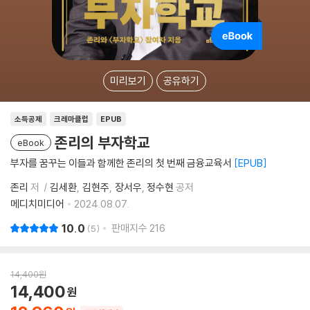
미리보기
공유하기
소득공제
크레마클럽
EPUB
존리의 부자학교
eBook
부자를 꿈꾸는 이들과 함께한 존리의 첫 번째 금융교육서
EPUB
존리
저
김세환
김현주
장서우
정수현
공저
메디치미디어
2024.08.07.
10.0
판매지수
216
5
14,400
원
14,400