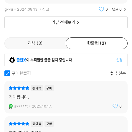
러워할 정도로 많은 분야에서 성과를 이뤘다. 원자력 기술, 자동차, 반도체
g**u
2024.08.13.
신고
0
댓글
0
등은 세계를 선도하는 수준이며 앞으로는 제조업을 넘어 K팝을 필두로 한
문화와 음악, 음식 분야에서도 전 세계를 선도할 가능성이 높다. 그럼에도
리뷰 전체보기
불구하고 한국은 부자국가가 아니다. 국가가 부유해도, 한국에 사는 대다
수의 국민들은 ‘부자의 마인드’를 못 갖고 있기 때문이다. 왜 그럴까? 고칠
점 많은 교육제도와 금융에 대한 인식 부족 때문이다. 특히 어린시절부터
리뷰
3
한줄평
2
끊임없이 남과 ‘비교’하는 한국의 교육제도는 ‘부자’를 만드는 게 아닌, ‘부
자처럼 보이는데’ 사람들을 더 몰두하게 만든다. 지금 이 두 가지 문제를 개
선해야 다음 세대인 우리 아이들은 진짜 부자 국가 대한민국에서 살 수 있
클린봇
이 부적절한 글을 감지 중입니다.
설정
다.
구매한줄평
추천순
2장 부자란 무엇인가
종이책
구매
이 장에서는 부자의 개념과 우리가 왜 부자가 되어야 하는지 다룬다. 좋든
기대됩니다.
싫든 우리는 자본주의 사회에서 살아가고 있다. 존리에 따르면 부자가 되
s*****t
2025.10.17.
0
어야 하는 이유는 돈을 많이 벌어서 맛있는 음식을 먹거나, 좋은 옷을 사기
위해서가 아니다. 그럼 우리는 왜 경제적 독립을 이룩해 부자가 되어야 할
까? 자본주의 사회에서 경제적 독립이란 그 자체로 ‘자유’와 연결되기 때문
종이책
구매
이다. 즉, 행복한 부자란 졸부의 이미지와는 거리가 멀다. 단순히 돈을 많이