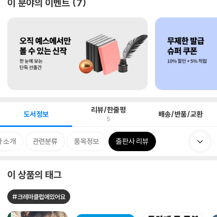
이 분야의 이벤트
7
리뷰/한줄평
도서정보
배송/반품/교환
5
 소개
관련분류
품목정보
출판사 리뷰
이 상품의 태그
#크레마클럽에있어요