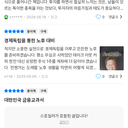
기보단 ‘부자처럼 보이는 방법’만 지속적으로 골몰하는 것이다.
식으로 풀어나간 책입니다. 투자를 하면서 절실히 느끼는 것은, 남들이 모
르는 특이한 종목을 아는 것보다, 투자자의 마음가짐과 태도가 중요하다는
부자는 먼저 태도에서 만들어진다. 한국인들의 근본적 문제는 ‘주식 투
것입니다. 올바른 투자의 마인드를 확립할 수 있는 유익한 책입니다.
s*****t
2026.06.18.
신고
0
댓글
0
자’에 대한 철학의 빈곤에서 오는 잘못된 투자관과 장기적 투자 마인드가
갖춰져 있지 않다는 것이었다. 이 책에서 존리와 함께 금융 공부를 한 참여
종이책
구매
자들은 그야말로 대한민국의 전 연령, 다양한 직업군을 대변하는 K-주식
경제독립을 통한 노후 대비
개미들이다. 존리와 참여자들은 함께 금융 서적을 읽고 토론하며 실로 다
양한 개인투자자들과 현장의 고충을 제대로 알고 뼈저리게 성찰하게 되었
작지만 소중한 실천으로 경제독립을 이루고 든든한 노후
를 준비하겠습니다. 평소 무심코 사먹었던 테이크 아웃 커
다. 세계를 주도하며 세계가 부러워할 글로벌기업과 다채로운 K컬처를 지
피 한잔 대신 유망한 주식 1주를 계좌에 더 담아야 겠습니
닌 우리가 왜 그토록 금융 지식이 미천하고 투자에 후진적일 수밖에 없는
다. 언젠가는 도래할 노후 생활을 막연히 어떻게 되겠지
지를 참여자들의 육성으로 제대로 파악할 수 있었던 것이다. 행복한 부자
하는 마음 보다는 확실하게 준비해야 합니다.
는 돈으로부터 자유로운 사람이다. 소유가 아닌, 자유를 위한 부자의 철학.
n**8
2025.09.06.
신고
0
댓글
0
이들과 존리가 나눈 부자가 되기 위한 백만 불짜리 대화에 지금 당신을 초
대한다.
종이책
구매
대한민국 금융교과서
1장 한국은 부자국가가 아니다
스포일러가 포함된 글입니다!
첫 번째 장에서는 한국이 왜 부자국가가 아닌지에 대한 이유를 설명한다.
글보기
물론 한국은 인구 오천만의 자원 빈곤 국가임에도 불구하고 전 세계가 부