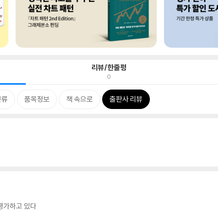
리뷰/한줄평
0
분류
품목정보
책 속으로
출판사 리뷰
소평가하고 있다