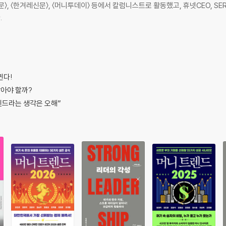
, 〈한겨레신문〉, 〈머니투데이〉 등에서 칼럼니스트로 활동했고, 휴넷CEO, SE
.
않을까?
?
뀐다!
그들은 지금 20대를 철없는 애들
찾아야 할까?
렌드라는 생각은 오해”
로남불과 선민의식
해서 대응할까?
주입시키고 싶은 걸까?
만이 있다