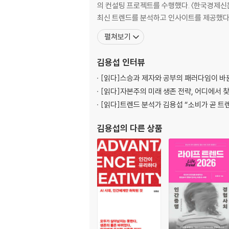
- Core-MZ세대는 무조건 옳은가?
의 컨설팅 프로젝트를 수행했다. 〈한국경제신문〉
- 무서운 10대, Z세대 강력 범죄자의 증가
최신 트렌드를 분석하고 인사이트를 제공했다
- Core-MZ세대는 왜 인성 문제를 용서하지 
펼쳐보기
Part 3. 요즘 젊은이는 자기 권리만 주장한다?
김용섭
인터뷰
- 20대는 늘 주목할 대상이었다
- 20대 땐 안 그랬는데 왜 나이가 들면 달라질까
[읽다]
스승과 제자와 공부의 패러다임이 바
- 20대 때 세상을 바꾸려 나섰던 86세대, 왜 
[읽다]
자본주의 미래 생존 전략, 어디에서 
로 봤을까?
[읽다]
트렌드 분석가 김용섭 “소비가 곧 트
- Z세대가 가장 혐오하는 기성세대 모습 : 내
- 맹목적 꼰대 타령을 그만하라
김용섭
의 다른 상품
- 2030대는 왜 47년생 윤여정에 열광할까?
Part 4. 기업과 정치는 왜 ‘세대 이슈’를 왜곡
- 제대로 알고 싶은 걸까, 아니면 과거 방식을 
- 혹시 이런 후배를 원하는가?
- 문제는 워라밸이 아니야!
- 놀랍게도 서로가 서로의 근무 태도에 대해 불
- 기업의 세대갈등 프레임은 오류다