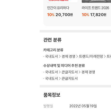
- 왜 ‘시대 변화’ 문제를 ‘세대갈등’ 이슈로 해
인간이 유리하다
라이프 트렌드 2026
- 현재의 한국 사회는 어떤 세대가 주도하고 지
10
20,700
10
17,820
%
%
원
원
- 리빌딩과 세대교체 : 기성세대가 나서야 할 권
Part 5. 이것이 진짜 Z세대다 : 그들이 바꿀 미
- Z세대가 B급을 좋아한다고 그들이 B급은 아
관련 분류
- ‘내돈내산’과 명품 소비, Z세대 소비의 흥미로
- 20대는 내일도 없고 남 눈치도 안 보며 막 산
카테고리 분류
- Z세대가 소비에서 X세대를 조종할 수 있다
국내도서
경제 경영
트렌드/미래전망
트
- 옷이 아니라 OOTD(outfit of the day)를
- Z세대는 구매자(소비자)이자 판매자(생산자)
수상내역 및 미디어 추천 분류
- 왜 Z세대는 주식과 비트코인 투자에 열광하는
국내도서
큰글자도서
경제 경영
- 빚지기 싫어하는 Z세대, 신용카드와 금융 시
국내도서
큰글자도서
- Z세대의 부동산과 주거공간을 바라보는 태도
- Z세대는 결혼과 출산을 원치 않을까?
- Z세대는 왜 LGBT 비율이 상대적으로 높을까
품목정보
- Z세대는 기성세대보다 성적으로 더 개방적일
- Z세대 여성은 왜 초등교사를 선호할까?
발행일
2022년 05월 19일
- 9급 공무원 합격자 중 왜 여성이 더 많냐고?