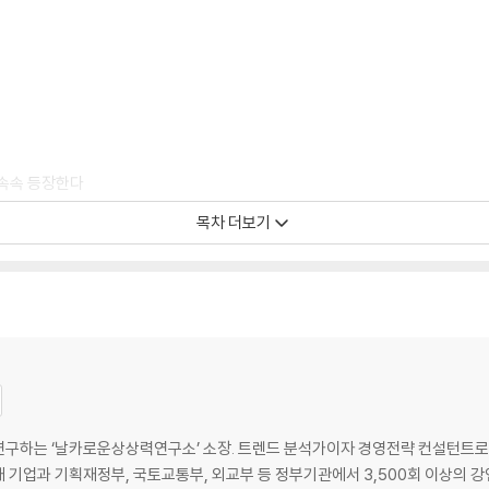
 속속 등장한다
있다
목차 더보기
다
을 바꿨을까?
주도하다
994년생이다
침묵하지 않는다
가?
ativity를 연구하는 ‘날카로운상상력연구소’ 소장. 트렌드 분석가이자 경영전략 컨설턴트
500대 기업과 기획재정부, 국토교통부, 외교부 등 정부기관에서 3,500회 이상의 