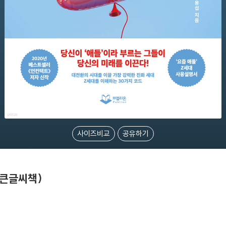
사이즈비교
공유하기
(큰글씨책)