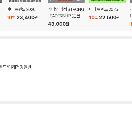
석하고 대응하려 했을까?
머니 트렌드 2026
리더의 각성 STRONG
머니 트렌드 2025
배할까?
LEADERSHIP (큰글자
10
23,400
10
22,500
%
%
원
원
리
도서)
43,000
원
래의 단서들
니다
운 단서
다고?
렌드/미래전망일반
 팔고 산다
가?
장엔 변화가 없을까?
?
까?