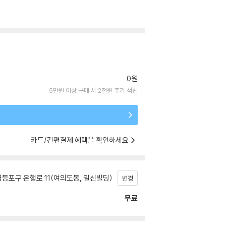
0원
5만원 이상 구매 시 2천원 추가 적립
카드/간편결제 혜택을 확인하세요
등포구 은행로 11(여의도동, 일신빌딩)
변경
무료