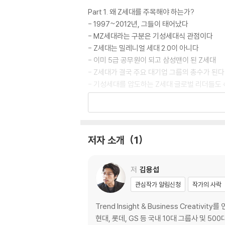
Part 1. 왜 Z세대를 주목해야 하는가?
- 1997~2012년, 그들이 태어났다
- MZ세대라는 구분은 기성세대식 관점이다
- Z세대는 밀레니얼 세대 2.0이 아니다
- 이미 5급 공무원이 되고 삼성맨이 된 Z세대
- Z세대가 결국 주요 대기업 그룹의 총수가 된다
- 기성세대를 압도하는 Z세대 글로벌 리더들도
- 830만 명의 Z세대는 지금도 계속 성장하고 
Part 2. 그들의 ‘공정’은 정의가 아니라 ‘생존’이
- 성과급과 공정 : 입사 4년차가 어떻게 대기업
저자 소개
1
- 입사 4년차가 LG전자 사무직 노조 설립을 
- 현대자동차그룹 사무연구직 노조위원장은 1
- 애사심은 돈에서 나온다
저
김용섭
- 갑을 공개 저격하는 을, Core-MZ세대는 
관심작가 알림신청
작가의 사락
- Core-MZ세대는 역사상 가장 공정한 세대인
- Core-MZ세대가 주도하는 ‘돈쭐내기’
Trend Insight & Business Cre
- 브레이브걸스의 ‘롤린’ 역주행도 공정인가?
현대, 롯데, GS 등 국내 10대 그룹사 및 