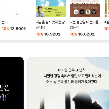
논어
지금을 살지 못하는 당
나는 불안할 때 논어를
마흔
신에게
읽는다
10
13,500
10
%
원
10
16,920
10
16,020
%
%
원
원