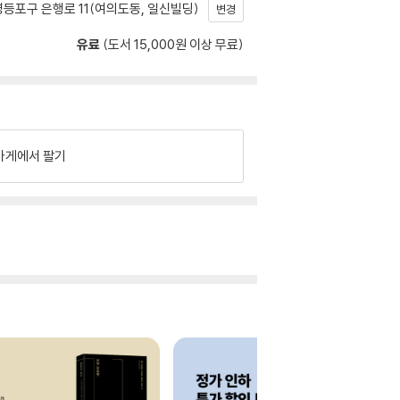
등포구 은행로 11(여의도동, 일신빌딩)
변경
유료
(도서 15,000원 이상 무료)
가게에서 팔기