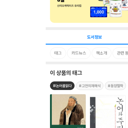
도서정보
태그
카드뉴스
책소개
관련 
이 상품의 태그
#논어를읽다
#고전의재해석
#동양철학