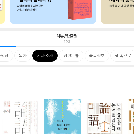
리뷰/한줄평
123
동영상
목차
저자 소개
관련분류
품목정보
책 속으로