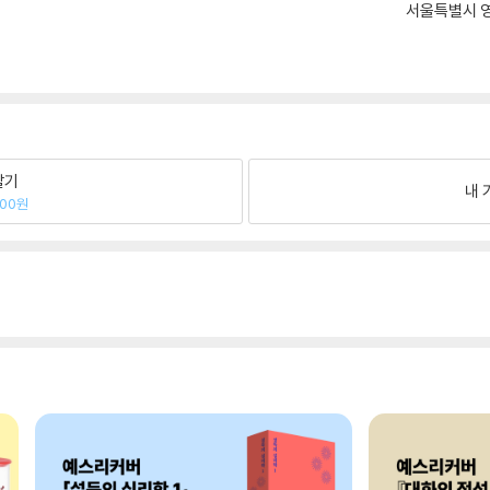
서울특별시 영
팔기
내 
500원