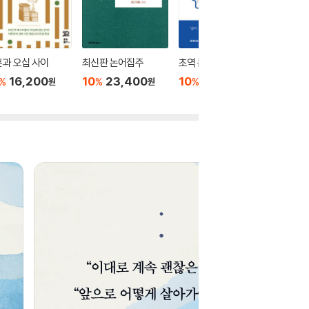
과 오십 사이
최신판 논어집주
초역 논어
도올만화
16,200
10
23,400
10
16,020
10
1
%
%
%
%
원
원
원