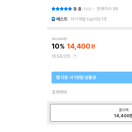
9.8
판매지수
96
123
베스트
자기계발 top100 1주
16,000
원
10
14,400
YES포인트
앱 다운 시 1천원 상품권
결제혜택
종이책
14,400