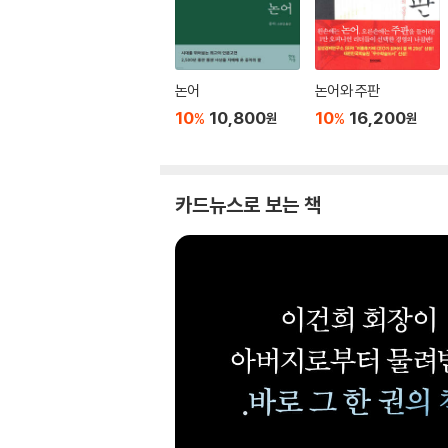
논어
논어와 주판
10
10,800
10
16,200
%
%
원
원
카드뉴스로 보는 책