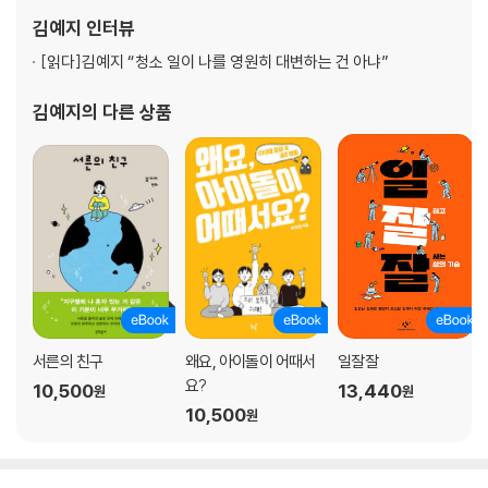
젊은이들의 고민이었다. 덕분에 많은 공감과 응원을 받았다. 그렇다
김예지
인터뷰
고 제 삶이 엄청나게 변하지는 않았고, 지금도
[읽다]
김예지 “청소 일이 나를 영원히 대변하는 건 아냐”
김예지
의 다른 상품
서른의 친구
왜요, 아이돌이 어때서
일잘잘
요?
10,500
13,440
원
원
10,500
원