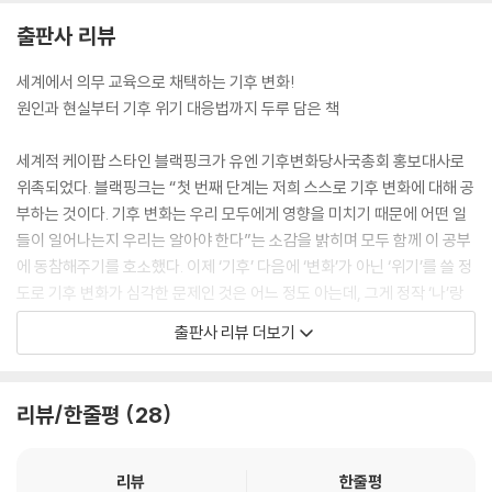
출판사 리뷰
세계에서 의무 교육으로 채택하는 기후 변화!
원인과 현실부터 기후 위기 대응법까지 두루 담은 책
세계적 케이팝 스타인 블랙핑크가 유엔 기후변화당사국총회 홍보대사로
위촉되었다. 블랙핑크는 “첫 번째 단계는 저희 스스로 기후 변화에 대해 공
부하는 것이다. 기후 변화는 우리 모두에게 영향을 미치기 때문에 어떤 일
들이 일어나는지 우리는 알아야 한다”는 소감을 밝히며 모두 함께 이 공부
에 동참해주기를 호소했다. 이제 ‘기후’ 다음에 ‘변화’가 아닌 ‘위기’를 쓸 정
도로 기후 변화가 심각한 문제인 것은 어느 정도 아는데, 그게 정작 ‘나’랑
무슨 관계가 있는지 알기 쉽게 들려주는 책은 흔치 않다. 기후 변화의 개념
출판사 리뷰 더보기
과 과학적 지식을 설명하는 책은 있어도, 나의 작은 실천으로 탄소 배출을
줄일 수 있다는 사실을 생생한 예를 들어 설명하는 책은 더더욱 찾기가 힘
들다. “기후 변화가 지구를 심각하게 위협하는 상황에서, 우리는 왜 학교에
리뷰/한줄평
28
가야 하나요?”라고 물었던 10대 소녀 그레타 툰베리의 세대, ‘기후 변화 위
기 세대’라고 불리는 아이들에게 우리는 어떤 책을 권할 수 있을까.
리뷰
한줄평