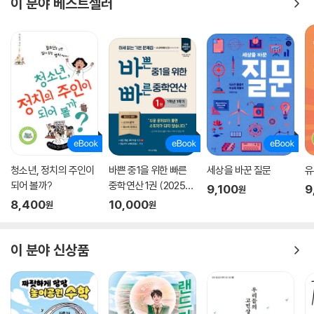
이 분야 베스트셀러
또 행동해야 할까. 이밖에도 달콤한 초콜릿, 가족들과 함께 시켜먹는 피자
토핑의 블랙타이거 새우, 먹지 않고 버리는 음식들이 환경에 어떤 부담을
주고 있는지도 이야기한다.
저자는 이런 불편하지만 꼭 알아야 하는 진실을 보여주지만, 청소년들에게
어떤 강요를 하지는 않는다. ‘불편한 느낌’보다 중요한 것은 실천이라는 점
을 강조할 뿐이다. 우리는 이 책을 통해, 그 문제들이 왜 중요하고 그 뒤에
어떤 이야기들이 숨어 있는지 알게 된다. 이 책은 단순히 그런 물건이나 행
동의 문제가 나쁘다고 말하는 것이 아니라, 그 문제에 대해 함께 생각하고
토론해보자고 말한다. 서로 이야기 나누고 문제가 있다면 어떤 작은 변화
청소년, 정치의 주인이
바쁜 중1을 위한 빠른
세상을 바꾼 질문
유
와 실천으로 그 문제를 해결하는 첫걸음을 뗄 수 있는지 알아보자고 말이
되어 볼까?
중학연산 1권 (2025
9,100
9
원
다.
년)
8,400
10,000
원
원
이메일을 삭제하고 단톡방 사진을 지우는 게 환경에 도움이 돼?
이 분야 신상품
탄소 제로 환경을 향해 우리 함께 공부하고 토론하자!
빙하가 녹으면서 엄청난 기후 위기의 현실을 체감하는 극지방에서 먹을 게
줄어들어 마을로 내려가 쓰레기통을 뒤지고 새의 알로 굶주린 배를 채우는