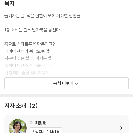
목차
들어가는 글: 작은 실천이 모여 거대한 전환을!
1장 소비는 탄소 발자국을 남긴다
흙으로 스마트폰을 만든다고?
데이터 센터가 북극으로 갔대!
지구에 꽂은 빨대, 이제는 뺄 때!
옷장에서 탄소가 배출된다니!
내 침대가 숲을 먹어치워!
함께 토론하기: 탄소 배출
목차 더보기
2장 우리가 먹는 것 하나하나가…
저자 소개
2
고기인 줄 알았는데 내 미래라니!
30년 뒤에는 초콜릿이 없어진대!
그 많은 새우는 어디에서 왔을까?
저
최원형
음식은 쇼가 아니고, 쓰레기도 아니야!
관심작가 알림신청