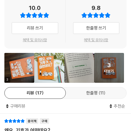
이 책은 환경과 생태 분야에서 오랫동안 시민교육에 힘써온 최원형 작가가
10.0
9.8
이런 교육 현장의 필요성을 정확하게 꿰뚫고 쓴 10대를 위한 기후 위기 교
양서다. 최원형 작가는 많게는 한 달에 20일 이상 공공 도서관 및 기업, 학
교 등에서 환경과 생태, 기후 변화를 강의를 할 정도의 열정을 가진 우리시
리뷰 쓰기
한줄평 쓰기
대 보기 드문 환경·생태 전문가다. 이 책은 최원형 작가가 청소년들에게 어
떻게 하면 기후 위기가 ‘우리’의 문제임을 알게 하고, 우리의 작은 노력으로
혜택 및 유의사항
혜택 및 유의사항
어떻게 기후 위기 문제를 해결할 수 있는지 치열하게 고민하고 풀어낸 결
과물이다. 기후 위기의 원인부터, 이 위기를 이겨낼 수 있는 새로운 실천까
지 최원형 작가만이 들려줄 수 있는 기후 위기 대응법이 이 책에 담겨 있다.
3
기후 변화를 처음 공부하는 청소년이 쉽게 쟁점을 이해할 수 있도록 학교
더보기
급식과 버려지는 음식을 연결하는 일상적 상황을 소재로 이야기를 풀어낸
것도 이 책의 장점이다.
3
리뷰
17
한줄평
11
2020년 이탈리아는 기후 변화 교육을 의무화했다. 이를 시작으로 세계 여
러 나라들이 기후 변화 교육을 의무화하고 있다. 기후 변화의 원인과 영향,
구매리뷰
추천순
그리고 어떻게 대응할지까지 체계적인 교육이 절실한 시점이 되었기 때문
이다. 미국도 20여 개 주에서 환경과 관련된 교육을 의무적으로 실시하고
종이책
구매
있다고 한다. 우리나라도 미세먼지, 온난화, 탄소 배출 등으로 인해 환경 교
육의 필요성을 생각해볼 시점이 되었고, 이와 관련해 청소년이 쉽게 기후
왜요, 기후가 어떤데요?