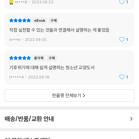
m***8
2023.09.23.
1
고기를 먹어서 산불이 났다고? 라면이 숲을 없앤다고?
우리가 먹는 것 하나하나에 숨은 반전의 기후 위기 현실
eBook
구매
직접 실천할 수 있는 것들과 연결해서 설명하는 게 좋았음
이 책에는 전혀 관계가 없을 것 같지만, 알고 보면 엄청난 관계가 있는 반전
m**m
2022.08.05.
1
의 사실로 우리 두 눈을 번쩍 뜨이게 한다. 먼저, 육식과 산불이 밀접한 연
관이 있다고 운을 뗀다. 저자는 육식 위주의 식생활로 인해 세계의 숲이 사
라져가고 있다는 사실을 말하는데, 과연 소고기와 숲이 무슨 상관이 있을
종이책
구매
까? 이런 의문이 생길 때쯤 반전의 기후 위기 현실이 펼쳐진다. 육류 소비
기후위기에 대해 쉽게 설명하는 청소년 교양도서
량이 늘면서 소의 사료 재배에 필요한 땅이 필요해 아마존 열대우림에 농
l*****4
2022.06.16.
1
민들이 불을 지르고 있다면? 그래서 우리가 지구의 허파라고 알고 있는 아
마존 열대우림이 그렇게 불타 사라지고 있다면? 저자는 우리가 몰랐던 놀
라운 세상으로 우리를 인도한다.
한줄평 전체보기
그런 예는 아마존 열대우림에만 있지 않다. 라면의 주 원료는 팜유인데, 팜
유는 초콜릿, 샴푸, 로션, 바이오매스에 이르기까지 온갖 공산품을 만드는
배송/반품/교환 안내
데 쓰인다. 세계적으로 팜유의 소비가 많아지자 인도네시아에서는 팜유 농
장을 늘리려고 숲에 불을 지르고 팜나무를 심는다. 우리가 좋아하는 라면
이 숲을 사라지게 한다는 이 불편한 진실 앞에서 우리는 무엇을 생각하고