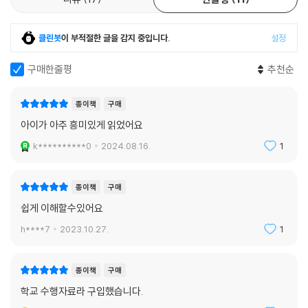
학약품이 쓰이고 그 과정에서 수많은 탄소 발자국이 찍힐 수밖에 없다는
점을 이야기한다. 마치 하나의 음식이 우리 밥상에 놓이는 과정을 추적하
듯, 우리가 쓰고 있는 물건들이 대부분 엄청난 탄소 발자국을 남기고 우리
클린봇
이 부적절한 글을 감지 중입니다.
설정
에게로 온다는 사실을 보여준다. 그렇다면 그렇게 많은 탄소 발자국을 남
기고 이곳에 온 스마트폰을 우리는 잘 쓰고 있을까? 조금만 고장 나거나 떨
구매한줄평
추천순
어트려 깨지면 수리하기보다는 너무 쉽게 최신 제품으로 바꾸고 있지는 않
은지, 스마트폰을 사고 다음 스마트폰을 사기까지 얼마의 시간이 걸리는지
종이책
구매
를 저자는 함께 생각해보자고 말한다.
아이가 아주 흥미있게 읽었어요
k**********0
2024.08.16.
1
스마트폰뿐 아니라, 낡았다고 그냥 버리는 티셔츠 하나를 만들기 위해 얼
마나 많은 이산화탄소가 배출되는지, 침대를 하나 만들기 위해 무단으로
벌목되는 나무가 얼마나 많은지, 거대 가구 기업들에 의해 벌목된 숲을 다
종이책
구매
시 회복하기는 거의 불가능에 가깝다는 사실도 들려준다. “그럼. 그런 물건
쉽게 이해할수있어요
을 쓰면 안 되나요?” 하는 물음이 나올 법하다. 이 책은 우리가 쓰는 물건의
h****7
2023.10.27.
1
이면에 있는 잘 몰랐던 탄소 배출의 현장을 보여주지만, 우리가 너무나 쉽
게 사고 또 쉽게 버리는 태도에 더 집중한다. 조금만 더 아끼고 조금만 더
재활용을 한다면 어떨까? 그동안 너무나 많이 만들고, 그래서 무수히 나와
종이책
구매
있는 물건들을 재사용, 재활용하는 노력이 기후 위기의 시계를 거꾸로 돌
학교 수행자료라 구입했습니다.
릴 수 있는 방법임을 강조한다.