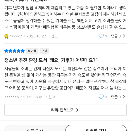
변화를 이해하고 이 문제를 함께 토론해볼 책이 절실하다. 이 책은 기후 변
기후 변화가 점점 뼈저리게 체감되고 있는 요즘 꼭 필요한 책이라고 생각
화의 원인과 현실, 탄소 중립 실천법을 두루 다룬 책으로 청소년 환경 교육
됩니다. 인간이 외면하고 싶어하는 다양한 문제들을 꼬집어 제시하면서 스
의 좋은 교양서 및 교재로 큰 역할을 할 것이다. 각 장의 끝에 붙은 ‘함께 토
스로 곱씹어 생각해볼 수 있는 기회를 주는 책인데요. 고기 소비를 줄이거
론하기’를 통해 탄소 배출, 세계의 기후 재난, 친환경 정책 등의 주제로 서
나 스팸 메일이 가득한 메일함을 비우는 등 청소년들도 손쉽게 할 수 있는
로 의견을 나누고 쟁점에 관해 토론해볼 수 있는 책이다.
대안을 제시하고 있어서 가벼운 마음으로 기후 위기 극복에 동참할 수 있
h****7
2023.10.27.
신고
1
댓글
0
게 해줍니다.
스마트폰, 생수병, 좋아하는 고기, 유행하는 옷, 쫄깃한 라면…
종이책
구매
내가 좋아하는 것들은 어떻게 만들어져 내 손까지 왔을까?
청소년 추천 환경 도서 '왜요, 기후가 어떤데요?'
이 책의 가장 큰 장점은 ‘나’와는 거리감이 느껴질 수 있는 ‘기후 변화’라는
사람들의 소비는 언제 터질지 모르는 화산과도 같은 충격이야. 우리가 이
런 충격을 쉼 없이 가하는 동안 지구는 자기 속도를 잃어버리고 인간의 속
주제를 일상의 친숙한 사물을 통해 풀어간다는 점이다. 우리가 매일 사용
도로 변하고 있어. 자원을 지구에서 꺼내 쓴다는 일은 생각보다 참 복잡하
하는 스마트폰, 동영상·사진·문서 등이 저장된 데이터 센터, 우유팩에 붙어
고 어려운 문제야. 지구는 유한한 공간이기 때문에 자원을 꺼내 쓸 때는 그
있는 빨대, 매일 갈아입는 옷, 숙면을 취하는 침대 등 너무나도 친근한 사물
곳에 형성된 생태계뿐 아니라 다음 세대를 늘 염두에 둬야 할 것 같아. 지속
이지만 그 사물이 만들어지고 버려지는 과정에서 기후 변화의 큰 원인이
s*****5
2023.06.09.
신고
1
댓글
0
가능성을 생
되는 탄소 배출이 어떻게 일어나는지를 생중계하듯 생생히 보여준다.
리뷰 전체보기
우리가 가장 많이 쓰는 전자 기기인 스마트폰이 실은 얼마나 많은 광물을
원료로 제조되었는지, 그 광물을 채굴하기 위해 얼마나 많은 에너지와 화
리뷰
17
한줄평
11