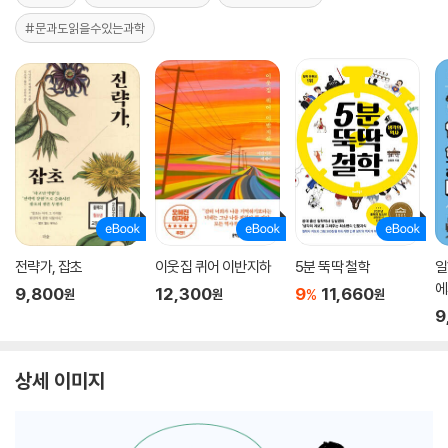
#문과도읽을수있는과학
전략가, 잡초
이웃집 퀴어 이반지하
5분 뚝딱 철학
일
에
9,800
12,300
9
11,660
%
원
원
원
9
상세 이미지