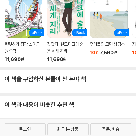
북극곰, 남극에서 눈을 맞아야 할 펭귄이 뜨거워진 남극에서 비를 맞고 진
흙투성이가 되며, 지구는 뜨거워지는데 계속되는 한파는 인간의 삶을 위협
하고 유럽의 곳곳이 홍수로 몸살을 앓고 있다. 세계의 기후 재난 현실을 담
담히 들려주는 저자는 이 기후 위기를 극복하는 방법은 바로 우리의 작은
실천이라고 말한다. 우리 하나하나가 탄소 배출을 줄이는 것이 바로 그 실
천의 핵심이다.
짜릿하게 팡팡 놀이공
찾았다! 랜드마크에 숨
우리들의 고민 상담소
지
원 수학
은 세계 지리
저자는 말로만 ‘실천’하자고 말하지 않고, 구체적이고 실용적인 방법을 책
10
7,560
1
%
원
11,690
11,690
에 담았다. 예를 들면 이메일 지우기와 같은 작은 실천을 말한다. 사진 파
원
원
일, 이메일 등 각종 데이터가 저장된 데이터 센터는 많은 에너지를 소비하
고 있는데, 에너지 소비는 곧 엄청난 탄소 배출을 의미한다. 세계 이메일 이
이 책을 구입하신 분들이 산 분야 책
용자는 대략 23억 명이라고 하는데 이 사람들이 필요 없는 이메일을 각자
50개씩만 지워도 862만 5000기가바이트의 데이터 공간을 절약할 수 있
다고 한다. 이 공간이 줄어들면 2조 7600만 킬로와트시의 전기 에너지 소
비를 줄일 수 있고 1시간 동안 27억 개의 전구를 끄는 정도의 효과가 있다
이 책과 내용이 비슷한 추천 책
고 저자는 말한다. 좋아하는 고기를 끊거나 최신 스마트폰을 사고 싶은데
환경을 위해 참아야 하는 노력도 있지만, 이메일을 지우고 단톡방의 사진
을 삭제하는 몇 번의 클릭으로 굉장한 결과가 일어난다는 사실을 이 책을
로그인
최근 본 상품
주문/배송
통해 알 수 있다.