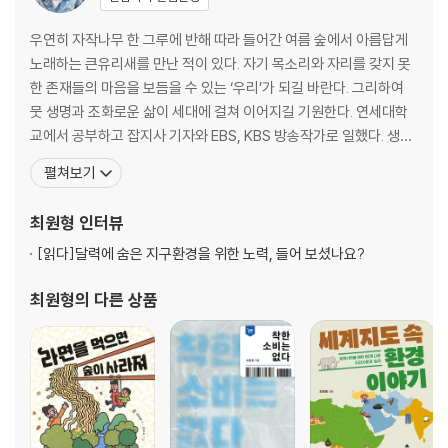
함께 토론하기: 공정한 먹거리
우연히 자작나무 한 그루에 반해 따라 들어간 여름 숲에서 아름답게
3장 남극이 펭귄을 잃게 될 때
노래하는 큰유리새를 만난 적이 있다. 자기 목소리와 자리를 갖지 못
한 존재들의 마음을 보듬을 수 있는 ‘우리’가 되길 바란다. 그리하여
북극곰 앞발이 샛노랗대!
뭇 생명과 조화로운 삶이 세대에 걸쳐 이어지길 기원한다. 연세대학
펭귄이 흙투성이로 나타났다고?
교에서 공부하고 잡지사 기자와 EBS, KBS 방송작가로 일했다. 생태·
물을 물처럼 쓰면 안 돼!
에너지·기후변화와 관련해 여러 매체에 글을 쓰고 강의를 하며 시민
펼쳐보기
함께 토론하기: 기후 재난
교육에 힘쓰고 있다. 대통령 직속 국가기후환경회의 전문위원, 서울
시 에너지정책위원회 교육·시민소통분과 위원을 역임했다. 지은 책
최원형
인터뷰
4장 기후 위기에 대응하는 우리의 실천
으로는 《세계지도 속 환경 이야기》, 《질문으로 시작
[읽다]
달력에 숨은 지구환경을 위한 노력, 들어 보셨나요?
더 나은 지구를 위한 일이야!
최원형
의 다른 상품
내 차가 아닌 우리 차를 갖고 싶어!
위기를 기회로 만드는 새로운 상상!
함께 토론하기: 친환경 정책
나가는 글: 덜 소비하고 더 나누는 삶