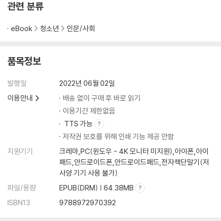
관련 분류
eBook
청소년
인문/사회
품목정보
발행일
2022년 06월 02일
이용안내
배송 없이 구매 후 바로 읽기
이용기간 제한없음
TTS 가능
저작권 보호를 위해 인쇄 기능 제공 안함
지원기기
크레마,PC(윈도우 - 4K 모니터 미지원),아이폰,아이
패드,안드로이드폰,안드로이드패드,전자책단말기(저
사양 기기 사용 불가)
파일/용량
EPUB(DRM) | 64.38MB
ISBN13
9788972970392