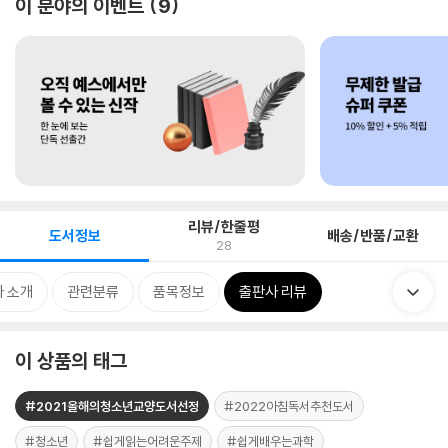
이 분야의 이벤트
9
리뷰/한줄평
도서정보
배송/반품/교환
28
 소개
관련분류
품목정보
출판사 리뷰
이 상품의 태그
#2021올해의청소년교양도서선정
#2022아침독서추천도서
#청소년
#쉽게읽는어려운주제
#쉽게배우는과학