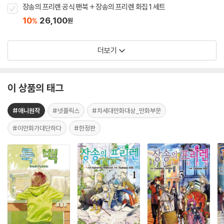
장송의 프리렌 공식 팬북 + 장송의 프리렌 화집 1 세트
10
26,100
%
원
더보기
이 상품의 태그
#애니원작
#넷플릭스
#차세대만화대상_만화부문
#이만화가대단하다
#한정판