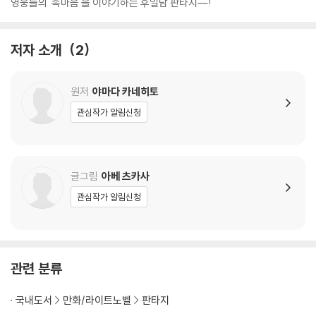
영웅들의 '속마음'을 이야기하는 후일담 판타지―!
저자 소개
2
원저
야마다 카네히토
관심작가 알림신청
글그림
아베 츠카사
관심작가 알림신청
관련 분류
국내도서
만화/라이트노벨
판타지