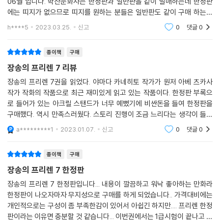
06월 입니다. 학산문화사는 한정판과 일반판을 같이 발매하는데 한정판
에는 띠지가 없으므로 띠지를 원하는 분들은 일반판도 같이 구매 하는게
좋을듯 합니다 한정판은 구성에 비해 가격이 좀 비싼감이 있지만 최근 한
h****5
2023.03.25.
신고
0
댓글
0
정판은 다 이따구라
종이책
구매
장송의 프리렌 7 리뷰
장송의 프리렌 7권을 읽었다. 야마다 카네히토 작가가 원저 아베 츠카사
작가 작화의 작품으로 최근 재미있게 읽고 있는 작품이다. 한정판 부록으
로 들어가 있는 아크릴 스탠드가 너무 예뻤기에 비싼돈을 들여 한정판을
구매했다. 역시 만족스러웠다. 스토리 진행이 조금 느리다는 생각이 들었
지만 그래도 만족스러웠다. 정말 재미있게 읽었던 프리렌 7권이었다. 다음
a*********1
2023.01.07.
신고
0
댓글
0
권도 빨리 읽고싶다.
종이책
구매
장송의 프리렌 7 한정판
장송의 프리렌 7 한정판입니다... 내용이 깔끔하고 워낙 좋아하는 만화라
한정판이 나오자마자 무지성으로 구매를 하게 되었습니다.. 가격대비에는
개인적으로는 구성이 좀 부족한감이 있어서 아쉽긴 하지만.... 프리렌 한정
판이라는 이유면 충분할 것 같습니다... 이번권에서는 1급시험이 끝나고 결