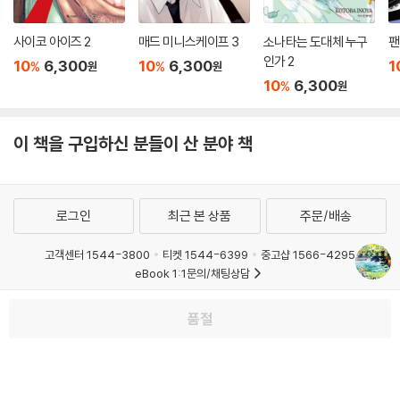
사이코 아이즈 2
매드 미니스케이프 3
소나타는 도대체 누구
팬
인가 2
10
6,300
10
6,300
1
%
%
원
원
10
6,300
%
원
이 책을 구입하신 분들이 산 분야 책
로그인
최근 본 상품
주문/배송
고객센터 1544-3800
티켓 1544-6399
중고샵 1566-4295
eBook 1:1문의/채팅상담
예스이십사(주) 사업자 정보
품절
이용약관
개인정보처리방침
청소년보호정책
PC버전
회사소개
거래처관계자께
도서홍보
광고
Copyright © YES24 Corp. All Rights Reserved.