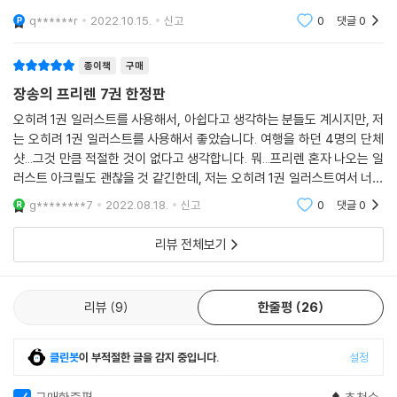
과발표와 그후에 에피소드가 이어지게 되는데요.. 자세한 내용은 책으로
q******r
2022.10.15.
신고
0
댓글
0
확인해보
종이책
구매
장송의 프리렌 7권 한정판
오히려 1권 일러스트를 사용해서, 아쉽다고 생각하는 분들도 계시지만, 저
는 오히려 1권 일러스트를 사용해서 좋았습니다. 여행을 하던 4명의 단체
샷...그것 만큼 적절한 것이 없다고 생각합니다. 뭐...프리렌 혼자 나오는 일
러스트 아크릴도 괜찮을 것 같긴한데, 저는 오히려 1권 일러스트여서 너무
나도 좋았습니다. 게다가, 저는 트럼프 카드, 이런 거 보다 아크릴이 훨씬
g********7
2022.08.18.
신고
0
댓글
0
좋았
리뷰 전체보기
리뷰
9
한줄평
26
클린봇
이 부적절한 글을 감지 중입니다.
설정