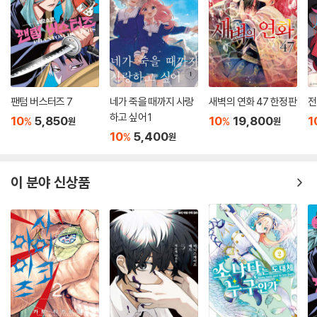
팬텀 버스터즈 7
네가 죽을 때까지 사랑
새벽의 연화 47 한정판
전
하고 싶어 1
10
5,850
10
19,800
1
%
%
원
원
10
5,400
%
원
이 분야 신상품