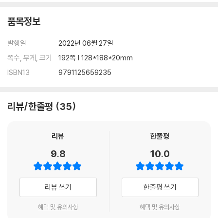
품목정보
발행일
2022년 06월 27일
쪽수, 무게, 크기
192쪽 | 128*188*20mm
ISBN13
9791125659235
리뷰/한줄평
35
리뷰
한줄평
9.8
10.0
리뷰 쓰기
한줄평 쓰기
혜택 및 유의사항
혜택 및 유의사항