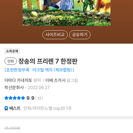
사이즈비교
공유하기
소득공제
장송의 프리렌 7 한정판
만화
초판한정부록 : 아크릴 액자 (책과랩핑)
야마다 카네히토
원저
아베 츠카사
글그림
학산문화사
2022.06.27.
9.9
35
베스트
만화/라이트노벨 top20 1주
25,000
원