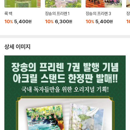
룩 백
장송의 프리렌 1
장송의 프리렌 3
장
10
5,400
10
6,300
10
5,400
1
%
%
%
원
원
원
상세 이미지