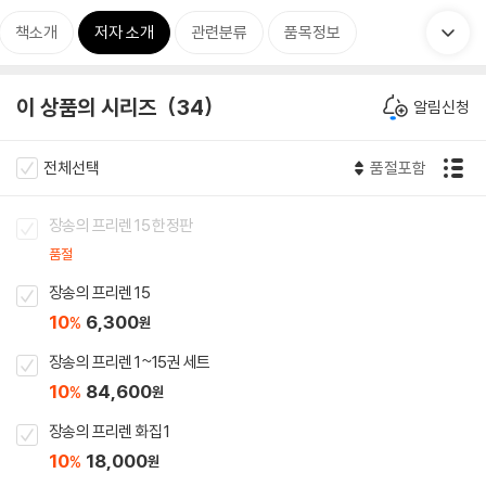
책소개
저자 소개
관련분류
품목정보
이 상품의 시리즈
34
알림신청
전체선택
품절포함
장송의 프리렌 15 한정판
품절
장송의 프리렌 15
10
6,300
%
원
장송의 프리렌 1~15권 세트
10
84,600
%
원
장송의 프리렌 화집 1
10
18,000
%
원