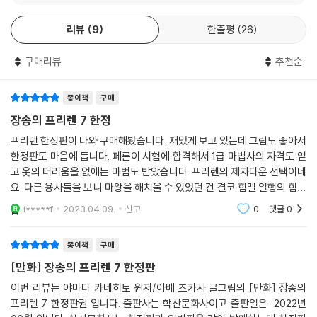
리뷰
9
한줄평
26
구매리뷰
추천순
종이책
구매
장송의 프리렌 7 한정
프리렌 한정판이 나와 구매해봤습니다. 재밌게 보고 있는데 그림도 좋아서
한정판도 마음에 듭니다. 페른이 시험에 합격해서 1급 마법사의 자격도 얻
고 옷의 더러움을 없애는 마법도 받았습니다. 프리렌의 제자다운 선택이네
요. 다른 용사들을 보니 마왕을 해치울 수 있었던 건 결코 힘멜 일행의 힘만
은 아니라는 걸 알 수 있습니다. 힘멜과의 짧은 일화를 볼수록 힘멜의 선함
i*****f
2023.04.09.
신고
0
댓글
0
과 프리렌이
종이책
구매
[만화] 장송의 프리렌 7 한정판
이번 리뷰는 야마다 카네히토 원저/아베 츠카사 글그림의 [만화] 장송의
프리렌 7 한정판권 입니다. 출판사는 학산문화사이고 출판일은 2022년