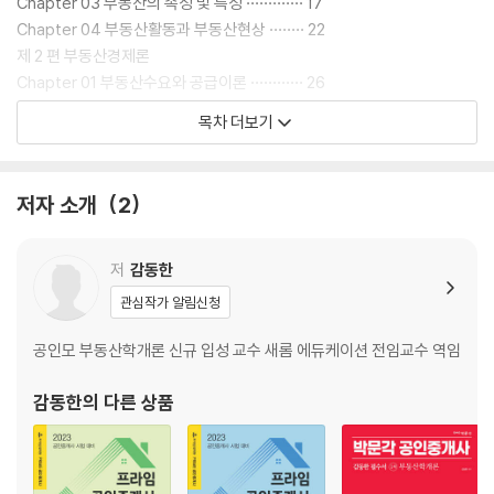
Chapter 03 부동산의 속성 및 특성 ············· 17
Chapter 04 부동산활동과 부동산현상 ········ 22
제 2 편 부동산경제론
Chapter 01 부동산수요와 공급이론 ············ 26
Chapter 02 부동산수요와 공급의 탄력성(탄력도) ··· 34
목차 더보기
Chapter 03 부동산시장의 균형 및 그 조정 ···42
Chapter 04 경기변동이론 ···························· 50
제 3 편 부동산시장론
저자 소개
2
Chapter 01 부동산시장 ································ 60
Chapter 02 입지 및 공간구조론 ·················· 68
제 4 편 부동산정책론
저
감동한
Chapter 01 부동산문제 ······························ 100
관심작가 알림신청
Chapter 02 부동산정책 ······························ 105
제 5 편 부동산투자론
공인모 부동산학개론 신규 입성 교수 새롬 에듀케이션 전임교수 역임
Chapter 01 부동산투자이론 ······················ 130
Chapter 02 부동산투자분석 ······················ 150
감동한
의 다른 상품
제 6 편 부동산금융론
Chapter 01 부동산금융 ······························ 182
Chapter 02 부동산증권 ······························ 203