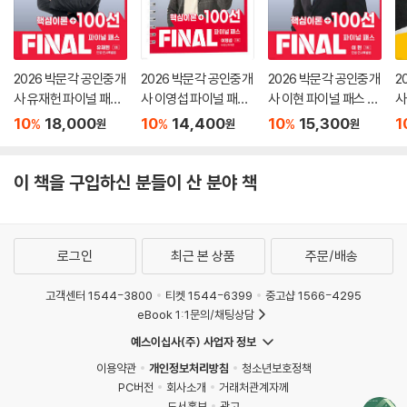
2026 박문각 공인중개
2026 박문각 공인중개
2026 박문각 공인중개
2
사 유재헌 파이널 패스
사 이영섭 파이널 패스
사 이현 파이널 패스 10
사
100선 1차 민법·민사특
100선 1차 부동산학개
0선 1차 민법·민사특별
산
10
18,000
10
14,400
10
15,300
1
%
%
%
원
원
원
별법
론
법
이 책을 구입하신 분들이 산 분야 책
로그인
최근 본 상품
주문/배송
고객센터 1544-3800
티켓 1544-6399
중고샵 1566-4295
eBook 1:1문의/채팅상담
예스이십사(주) 사업자 정보
이용약관
개인정보처리방침
청소년보호정책
PC버전
회사소개
거래처관계자께
도서홍보
광고