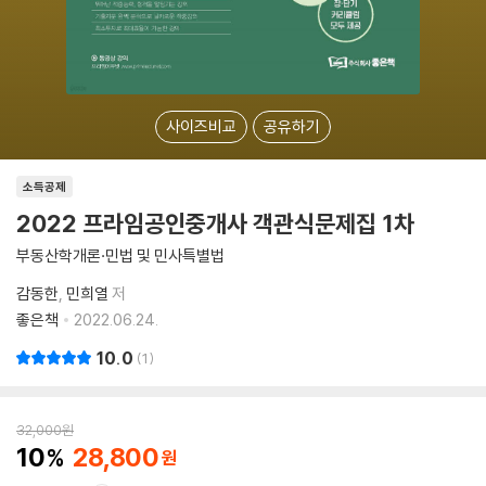
사이즈비교
공유하기
소득공제
2022 프라임공인중개사 객관식문제집 1차
부동산학개론·민법 및 민사특별법
감동한
민희열
저
좋은책
2022.06.24.
10.0
1
32,000
원
10
28,800