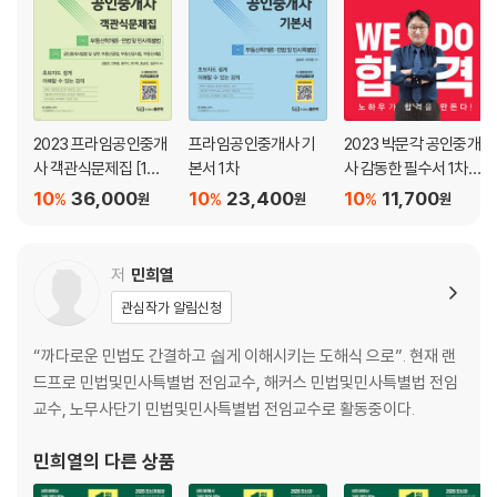
Chapter 03 부동산자금조달 형태 ·············· 207
제 7 편 부동산개발관리론
Chapter 01 부동산이용 및 개발 ················ 218
Chapter 02 부동산관리 ······························ 231
Chapter 03 부동산마케팅 ·························· 239
2023 프라임공인중개
프라임공인중개사 기
2023 박문각 공인중개
제 8 편 감정평가론
사 객관식문제집 [1차
본서 1차
사 감동한 필수서 1차
Chapter 01 감정평가의 기초이론 ·············· 248
+2차]
부동산학개론
10
36,000
10
23,400
10
11,700
Chapter 02 부동산가치이론 ······················ 251
%
%
%
원
원
원
Chapter 03 감정평가의 3방식 ··················· 260
Chapter 04 감정평가의 실시 ····················· 281
저
민희열
Chapter 05 부동산가격공시제도 ··············· 287
관심작가 알림신청
민법
“까다로운 민법도 간결하고 쉅게 이해시키는 도해식 으로”. 현재 랜
드프로 민법및민사특별법 전임교수, 해커스 민법및민사특별법 전임
제 1 편 민법 총론
교수, 노무사단기 민법및민사특별법 전임교수로 활동중이다.
Chapter 01 서론(권리의 변동) ···················· 296
Chapter 02 법률행위의 목적 ······················ 299
민희열
의 다른 상품
Chapter 03 법률행위의 해석 ······················ 313
Chapter 04 의사표시 ··································· 315