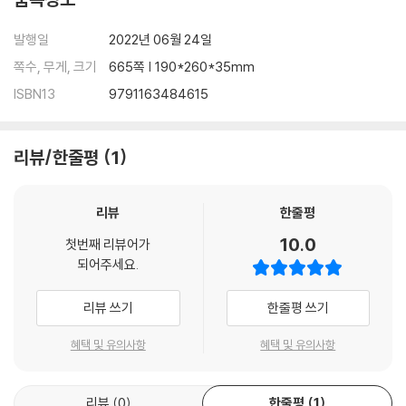
발행일
2022년 06월 24일
쪽수, 무게, 크기
665쪽 | 190*260*35mm
ISBN13
9791163484615
리뷰/한줄평
1
리뷰
한줄평
10.0
첫번째 리뷰어가
되어주세요.
리뷰 쓰기
한줄평 쓰기
혜택 및 유의사항
혜택 및 유의사항
리뷰
0
한줄평
1