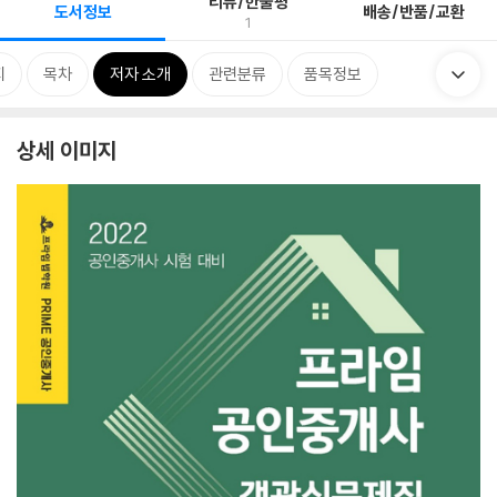
리뷰/한줄평
도서정보
배송/반품/교환
1
지
목차
저자 소개
관련분류
품목정보
상세 이미지