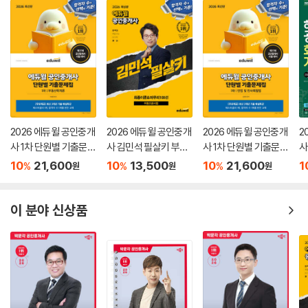
2026 에듀윌 공인중개
2026 에듀윌 공인중개
2026 에듀윌 공인중개
2
사 1차 단원별 기출문제
사 김민석 필살키 부동
사 1차 단원별 기출문제
사
집 부동산학개론
산공시법
집 민법 및 민사특별법
제
10
21,600
10
13,500
10
21,600
1
%
%
%
원
원
원
이 분야 신상품