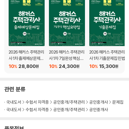
Chapter 05 법률행위의 대리 ······················ 334
Chapter 06 법률행위의 무효와 취소 ·········· 357
Chapter 07 법률행위의 부관(조건과 기한) 373
제 2 편 물권법
Chapter 01 물권법 총칙 ······························ 382
Chapter 02 점유권 ······································ 410
Chapter 03 소유권 ······································ 422
2026 해커스 주택관리
2026 해커스 주택관리
2026 해커스 주택관리
Chapter 04 용익물권 ··································· 446
사 1차 출제예상문제집
사 1차 7일완성 핵심요
사 1차 기출문제집 민법
Chapter 05 담보물권 ··································· 471
민법
약집 민법
10
28,800
10
24,300
10
15,300
%
%
%
원
원
원
제 3 편 계약법
Chapter 01 계약법 총칙 ···························· 510
Chapter 02 계약법 각칙 ···························· 552
관련 분류
제 4 편 민사특별법
Chapter 01 주택임대차보호법 ···················· 600
국내도서
수험서 자격증
공인중개/주택관리
공인중개사
문제집
Chapter 02 상가건물 임대차보호법 ··········· 614
Chapter 03 집합건물의 소유 및 관리에 관한 법률 ··· 621
국내도서
수험서 자격증
공인중개/주택관리
공인중개사
Chapter 04 가등기담보 등에 관한 법률 ··· 630
Chapter 05 부동산 실권리자명의 등기에 관한법률 ··· 640
품목정보