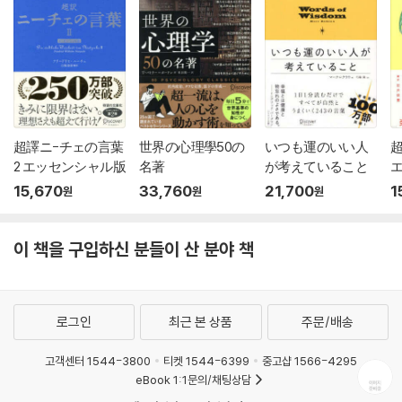
超譯ニ-チェの言葉
世界の心理學50の
いつも運のいい人
2 エッセンシャル版
名著
が考えていること
15,670
33,760
21,700
1
원
원
원
이 책을 구입하신 분들이 산 분야 책
로그인
최근 본 상품
주문/배송
고객센터 1544-3800
티켓 1544-6399
중고샵 1566-4295
eBook 1:1문의/채팅상담