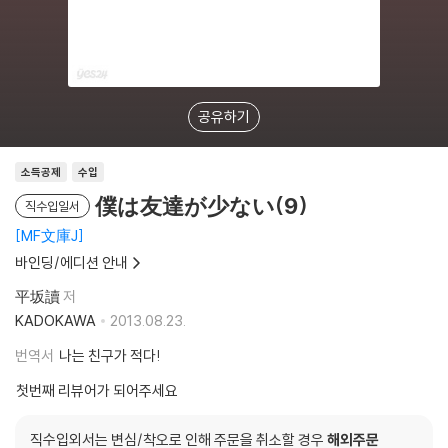
공유하기
소득공제
수입
僕は友達が少ない(9)
직수입일서
MF文庫J
바인딩/에디션 안내
平坂讀
저
KADOKAWA
2013.08.23.
번역서
나는 친구가 적다!
첫번째 리뷰어가 되어주세요
직수입외서는 변심/착오로 인해 주문을 취소할 경우
해외주문