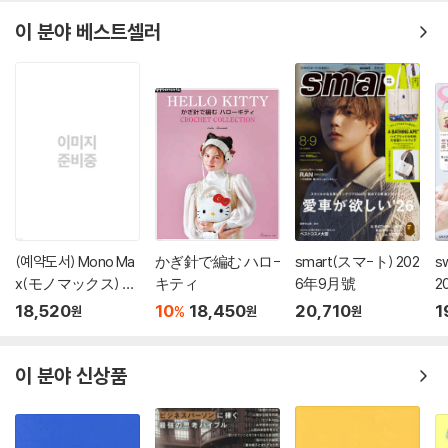
이 분야 베스트셀러
(예약도서) Mono Ma
かぎ針で編む ハロ-
smart(スマ-ト) 202
s
x(モノマックス) 20
キティ
6年9月號
2
26年10月號
18,520
10
18,450
20,710
1
%
원
원
원
이 분야 신상품