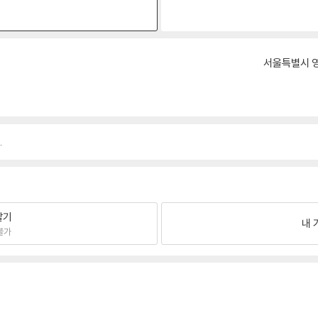
원
서울특별시 영
.
팔기
내 
불가