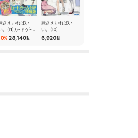
妹さえいればい
妹さえいればい
妹さえいればい
い。(11)カ-ドゲ-ム
い。(10)
い。(9)
付き特裝版
10
28,140
6,920
10
6,220
%
%
원
원
원