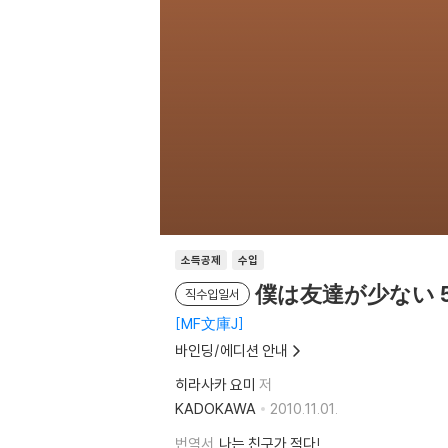
소득공제
수입
僕は友達が少ない 
직수입일서
MF文庫J
바인딩/에디션 안내
히라사카 요미
저
KADOKAWA
2010.11.01.
번역서
나는 친구가 적다!