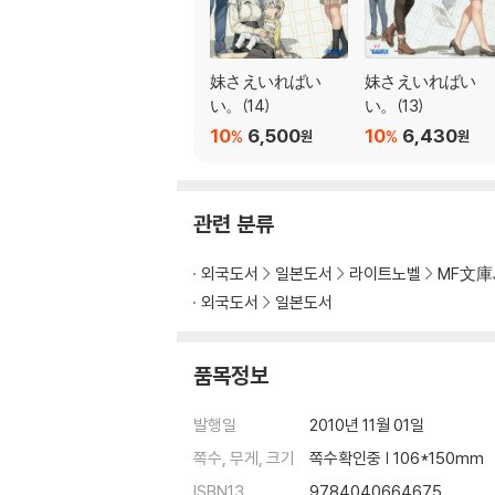
妹さえいればい
妹さえいればい
い。(14)
い。(13)
10
6,500
10
6,430
%
%
원
원
관련 분류
외국도서
일본도서
라이트노벨
MF文庫
외국도서
일본도서
품목정보
발행일
2010년 11월 01일
쪽수, 무게, 크기
쪽수확인중 | 106*150mm
ISBN13
9784040664675