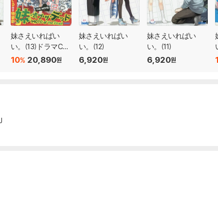
妹さえいればい
妹さえいればい
妹さえいればい
い。(13)ドラマCD
い。(12)
い。(11)
付き特裝版
10
20,890
6,920
6,920
%
원
원
원
J