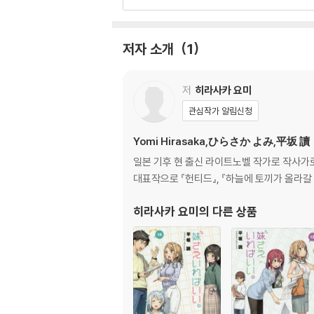
저자 소개
1
저
히라사카 요미
관심작가 알림신청
Yomi Hirasaka,ひらさか よみ,平坂 讀
일본 기후 현 출신 라이트노벨 작가로 작사가로
대표작으로 『헌티드』, 『하늘에 토끼가 올라갈 
히라사카 요미
의 다른 상품