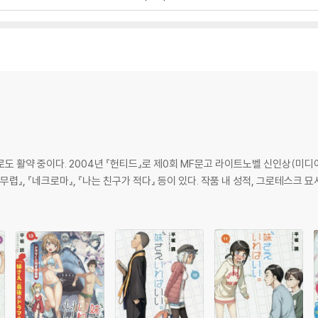
도 활약 중이다. 2004년 『헌티드』로 제0회 MF문고 라이트노벨 신인상(미디
무렵』, 『네크로마』, 『나는 친구가 적다』 등이 있다. 작품 내 성적, 그로테스크 