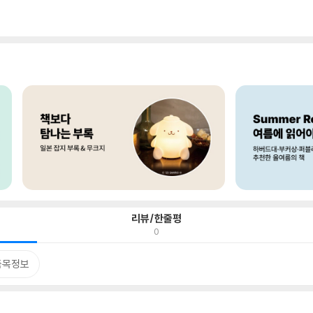
리뷰/한줄평
0
품목정보