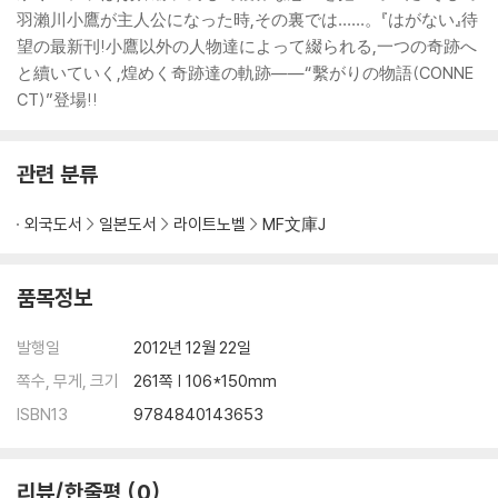
羽瀨川小鷹が主人公になった時,その裏では……。『はがない』待
望の最新刊!小鷹以外の人物達によって綴られる,一つの奇跡へ
と續いていく,煌めく奇跡達の軌跡――“繫がりの物語(CONNE
CT)”登場!!
관련 분류
외국도서
일본도서
라이트노벨
MF文庫J
품목정보
발행일
2012년 12월 22일
쪽수, 무게, 크기
261쪽 | 106*150mm
ISBN13
9784840143653
리뷰/한줄평
0