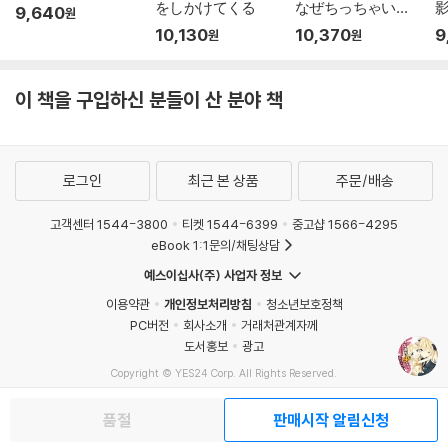
をしかけてくる
なぜちっちゃい君
9,640
원
を好 2
10,130
10,370
9
원
원
이 책을 구입하신 분들이 산 분야 책
로그인
최근 본 상품
주문/배송
고객센터 1544-3800
티켓 1544-6399
중고샵 1566-4295
eBook 1:1문의/채팅상담
예스이십사(주) 사업자 정보
이용약관
개인정보처리방침
청소년보호정책
PC버전
회사소개
거래처관계자께
도서홍보
광고
Copyright © YES24 Corp. All Rights Reserved.
MATOM10
품절
판매시작 알림신청