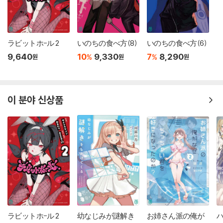
ラビットホ-ル 2
いのちの食べ方(8)
いのちの食べ方(6)
9,640
10
9,330
7
8,290
%
%
원
원
원
이 분야 신상품
ラビットホ-ル 2
幼なじみが謎解き
お姉さん派の俺が