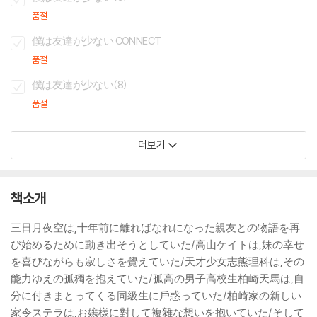
품절
僕は友達が少ない CONNECT
품절
僕は友達が少ない(8)
품절
더보기
책소개
三日月夜空は,十年前に離ればなれになった親友との物語を再
び始めるために動き出そうとしていた/高山ケイトは,妹の幸せ
を喜びながらも寂しさを覺えていた/天才少女志熊理科は,その
能力ゆえの孤獨を抱えていた/孤高の男子高校生柏崎天馬は,自
分に付きまとってくる同級生に戶惑っていた/柏崎家の新しい
家令ステラは,お孃樣に對して複雜な想いを抱いていた/そして