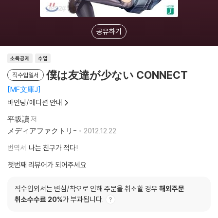
공유하기
소득공제
수입
僕は友達が少ない CONNECT
직수입일서
MF文庫J
바인딩/에디션 안내
平坂讀
저
メディアファクトリ-
2012.12.22.
번역서
나는 친구가 적다!
첫번째 리뷰어가 되어주세요
직수입외서는 변심/착오로 인해 주문을 취소할 경우
해외주문
취소수수료 20%
가 부과됩니다.