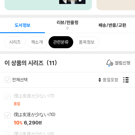
리뷰/한줄평
도서정보
배송/반품/교환
0
시리즈
책소개
관련분류
품목정보
이 상품의 시리즈
11
알림신청
전체선택
품절포함
僕は友達が少ない(11)
품절
僕は友達が少ない(10)
10
6,290
%
원
僕は友達が少ない(9)