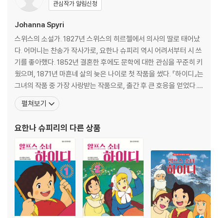
관심작가 알림신청
Johanna Spyri
스위스의 소설가. 1827년 스위스의 히르첼에서 의사의 딸로 태어났
다. 어머니는 찬송가 작사가로, 요한나 슈피리 역시 어려서부터 시 쓰
기를 좋아했다. 1852년 결혼한 후에도 문학에 대한 관심을 꾸준히 키
웠으며, 1871년 마흔네 살의 늦은 나이로 첫 작품을 썼다. 『하이디』는
그녀의 작품 중 가장 사랑받는 작품으로, 출간 후 큰 호응을 얻었다.
권위적인 교육관이 팽배했던 당시로서는 어린이를 독립된 인격체로
펼쳐보기
존중하고 자연의 힘으로 아이를 키운다는 주제가 매우 파적이었기 때
문이다. 1884년 아들과 남편의 죽음으로 깊은 슬픔을 겪은 슈피리는
요한나 슈피리
의 다른 상품
그 후 창작 활동에만 전념하다 1901년