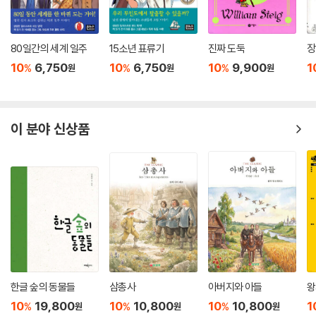
80일간의 세계 일주
15소년 표류기
진짜 도둑
장
10
6,750
10
6,750
10
9,900
1
%
%
%
원
원
원
이 분야 신상품
한글 숲의 동물들
삼총사
아버지와 아들
왕
10
19,800
10
10,800
10
10,800
1
%
%
%
원
원
원