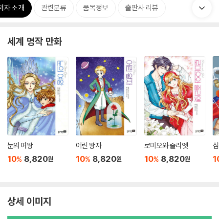
저자 소개
관련분류
품목정보
출판사 리뷰
세계 명작 만화
눈의 여왕
어린 왕자
로미오와 줄리엣
삼
10
8,820
10
8,820
10
8,820
1
%
%
%
원
원
원
상세 이미지