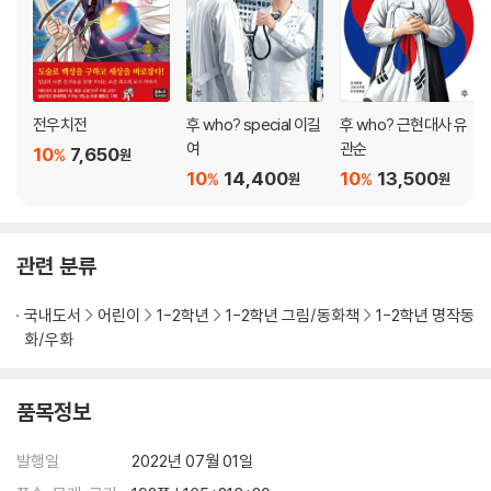
전우치전
후 who? special 이길
후 who? 근현대사 유
여
관순
10
7,650
%
원
10
14,400
10
13,500
%
%
원
원
관련 분류
국내도서
어린이
1-2학년
1-2학년 그림/동화책
1-2학년 명작동
화/우화
품목정보
발행일
2022년 07월 01일