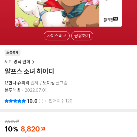
사이즈비교
공유하기
소득공제
세계 명작 만화
알프스 소녀 하이디
요한나 슈피리
원저
노이정
글그림
블루래빗
2022.07.01.
10.0
판매지수
120
1
9,800
원
10
8,820