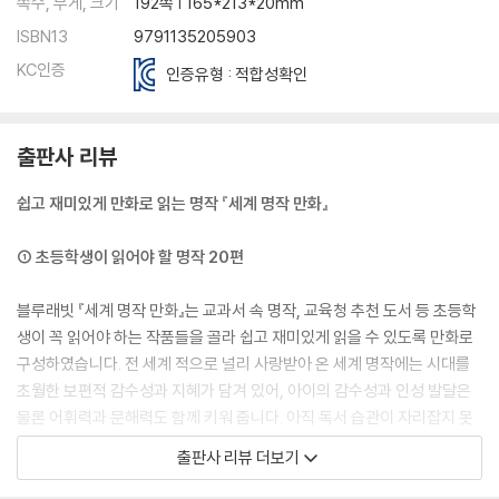
쪽수, 무게, 크기
192쪽 | 165*213*20mm
ISBN13
9791135205903
KC인증
인증유형 : 적합성확인
출판사 리뷰
쉽고 재미있게 만화로 읽는 명작 『세계 명작 만화』
① 초등학생이 읽어야 할 명작 20편
블루래빗 『세계 명작 만화』는 교과서 속 명작, 교육청 추천 도서 등 초등학
생이 꼭 읽어야 하는 작품들을 골라 쉽고 재미있게 읽을 수 있도록 만화로
구성하였습니다. 전 세계 적으로 널리 사랑받아 온 세계 명작에는 시대를
초월한 보편적 감수성과 지혜가 담겨 있어, 아이의 감수성과 인성 발달은
물론 어휘력과 문해력도 함께 키워 줍니다. 아직 독서 습관이 자리잡지 못
했거나 만화를 즐겨 읽는 어린이에게도 특별하고 유익한 선물이 될 것입니
출판사 리뷰 더보기
다.