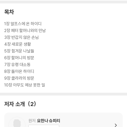
목차
1장 알프스에 온 하이디
2장 페터 할머니와의 만남
3장 반갑지 않은 손님
4장 새로운 생활
5장 힘겨운 나날들
6장 할머니의 방문
7장 유령 대소동
8장 돌아온 하이디
9장 클라라의 방문
10장 아무도 예상 못한 일
저자 소개
2
원저
요한나 슈피리