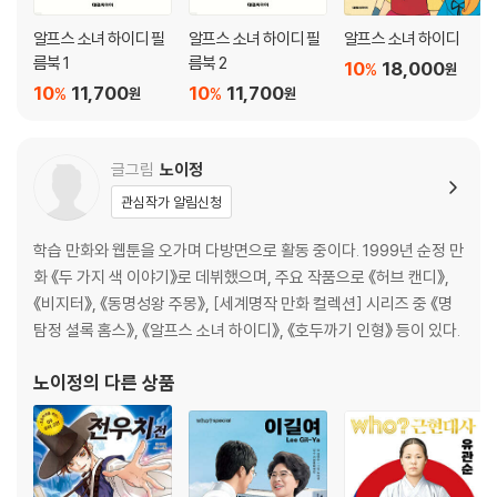
알프스 소녀 하이디 필
알프스 소녀 하이디 필
알프스 소녀 하이디
름북 1
름북 2
10
18,000
%
원
10
11,700
10
11,700
%
%
원
원
글그림
노이정
관심작가 알림신청
학습 만화와 웹툰을 오가며 다방면으로 활동 중이다. 1999년 순정 만
화 《두 가지 색 이야기》로 데뷔했으며, 주요 작품으로 《허브 캔디》,
《비지터》, 《동명성왕 주몽》, [세계명작 만화 컬렉션] 시리즈 중 《명
탐정 셜록 홈스》, 《알프스 소녀 하이디》, 《호두까기 인형》 등이 있다.
노이정
의 다른 상품