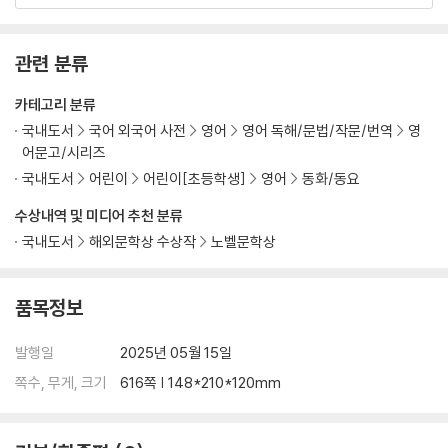
함께 들으면 더욱 몰입하여 영어 원서를 즐길 수 있다!
관련 분류
[도서] Uncle Tom’s Cabin : 톰 아저씨의 오두막집
카테고리 분류
영어 독해 및 어린이 영어문고 분야 스테디셀러 [Happy Readers] 시리
국내도서
국어 외국어 사전
영어
영어 독해/문법/작문/번역
영
즈의 개정판! 시간이 지나도 가치가 변하지 않는 세계 명작들을 렉사일 지
어문고/시리즈
수, 어휘 수, 어휘 난이도, 문장 구조를 기준으로 1단계부터 6단계까지 체
국내도서
어린이
어린이[초등학생]
영어
동화/동요
계적으로 정리하여, 총 48권으로 돌아왔다. 이번 개정판의 가장 큰 특징은
한국어를 일체 제외하고, 핵심 어휘와 표현에 특별한 스타일을 적용해 텍
수상내역 및 미디어 추천 분류
스트를 더욱 생동감 있게 구성했다는 점이다. 또한 쿠폰 코드를 통해 무료
국내도서
해외문학상 수상작
노벨문학상
로 이용할 수 있는 전자책이 제공되는데, 전자책에서는 페이지별 음원, 한
국어 번역, 키워드, 그래머 포인트를 확인할 수 있다.
품목정보
추가로 다락원 홈페이지(darakwon.co.kr)에서 각 권의 전문 번역, MP3
발행일
2025년 05월 15일
파일, RC 퀴즈, LC 퀴즈, 키워드, 그래머 포인트를 무료로 다운로드할 수
있다. 읽는 재미를 더하기 위해 각 페이지를 재미있고 감각적으로 디자인
쪽수, 무게, 크기
616쪽 | 148*210*120mm
한 Happy Readers 시리즈. 전문 성우들의 실감나는 연기가 담긴 음원을
함께 들으면 더욱 몰입하여 영어 원서를 즐길 수 있다!