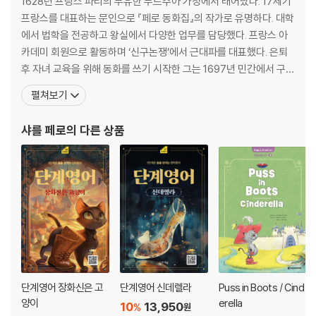
1628년 프랑스 파리의 부유한 부르주아 가정에서 태어났다. 17세기
프랑스를 대표하는 문인으로 『페로 동화집』의 작가로 유명하다. 대학
추가로 다락원 홈페이지(darakwon.co.kr)에서 각 권의 전문 번역, MP3
에서 법학을 전공하고 왕실에서 다양한 업무를 담당했다. 프랑스 아
파일, RC 퀴즈, LC 퀴즈, 키워드, 그래머 포인트를 무료로 다운로드할 수
카데미 회원으로 활동하며 ‘신구논쟁’에서 근대파를 대표했다. 은퇴
있다. 읽는 재미를 더하기 위해 각 페이지를 재미있고 감각적으로 디자인
후 자녀 교육을 위해 동화를 쓰기 시작한 그는 1697년 민간에서 구전
한 Happy Readers 시리즈. 전문 성우들의 실감나는 연기가 담긴 음원을
되어 오던 이야기들을 바탕으로 「신데렐라」, 「빨간 모자」, 「장화 신은
함께 들으면 더욱 몰입하여 영어 원서를 즐길 수 있다!
펼쳐보기
고양이」 등의 작품들이 수록된 『페로 동화집』을 출간한다. 이 책은 민
담을 텍스트로 정리한 세계 최초의 동화집으로 전 세계 어린이들에게
샤를 페로
의 다른 상품
가장 많이 알려져 페로는 ‘동화의
[도서] The Gift of the Magi / The Fir Tree : 크리스마스 선물 / 전
나무 이야기
영어 독해 및 어린이 영어문고 분야 스테디셀러 [Happy Readers] 시리
즈의 개정판! 시간이 지나도 가치가 변하지 않는 세계 명작들을 렉사일 지
수, 어휘 수, 어휘 난이도, 문장 구조를 기준으로 1단계부터 6단계까지 체
계적으로 정리하여, 총 48권으로 돌아왔다. 이번 개정판의 가장 큰 특징은
한국어를 일체 제외하고, 핵심 어휘와 표현에 특별한 스타일을 적용해 텍
스트를 더욱 생동감 있게 구성했다는 점이다. 또한 쿠폰 코드를 통해 무료
로 이용할 수 있는 전자책이 제공되는데, 전자책에서는 페이지별 음원, 한
단계영어 장화신은 고
단계영어 신데렐라
Puss in Boots / Cind
국어 번역, 키워드, 그래머 포인트를 확인할 수 있다.
양이
erella
10
13,950
%
원