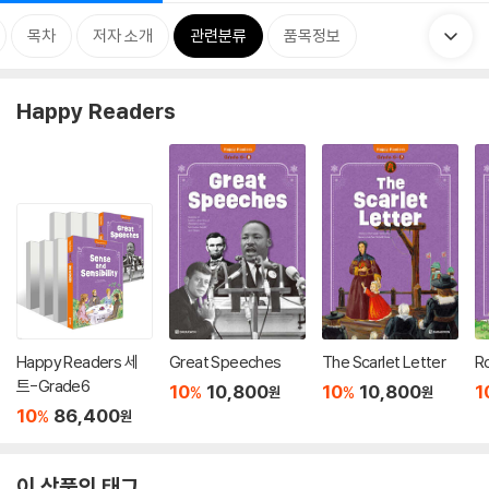
목차
저자 소개
관련분류
품목정보
Happy Readers
Happy Readers 세
Great Speeches
The Scarlet Letter
R
트-Grade6
10
10,800
10
10,800
1
%
%
원
원
10
86,400
%
원
이 상품의 태그