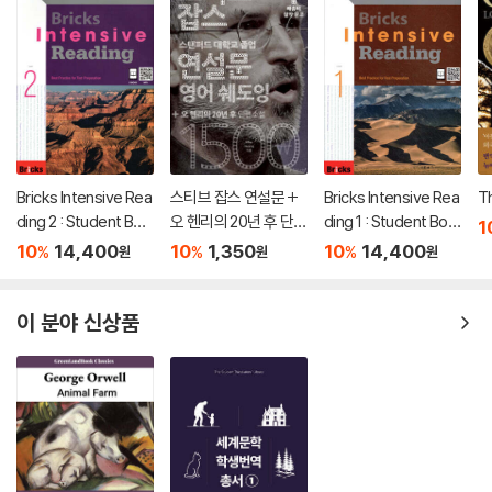
Bricks Intensive Rea
스티브 잡스 연설문 +
Bricks Intensive Rea
T
ding 2 : Student Boo
오 헨리의 20년 후 단편
ding 1 : Student Boo
1
k
소설
k
10
14,400
10
1,350
10
14,400
%
%
%
원
원
원
이 분야 신상품