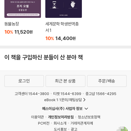
동물농장
세계문학 학생번역총
서 1
10
11,520
%
원
10
14,400
%
원
이 책을 구입하신 분들이 산 분야 책
로그인
최근 본 상품
주문/배송
고객센터 1544-3800
티켓 1544-6399
중고샵 1566-4295
eBook 1:1문의/채팅상담
예스이십사(주) 사업자 정보
이용약관
개인정보처리방침
청소년보호정책
PC버전
회사소개
거래처관계자께
도서홍보
광고