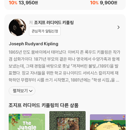
10
13,950
10
9,900
%
%
원
원
추가로 다락원 홈페이지(darakwon.co.kr)에서 각 권의 전문 번역, MP3
파일, RC 퀴즈, LC 퀴즈, 키워드, 그래머 포인트를 무료로 다운로드할 수
있다. 읽는 재미를 더하기 위해 각 페이지를 재미있고 감각적으로 디자인
저
조지프 러디어드 키플링
한 Happy Readers 시리즈. 전문 성우들의 실감나는 연기가 담긴 음원을
관심작가 알림신청
함께 들으면 더욱 몰입하여 영어 원서를 즐길 수 있다!
Joseph Rudyard Kipling
1865년 인도 뭄바이에서 태어났다. 아버지 존 록우드 키플링은 작가
[도서] The Emperor’s New Clothes / The Little Match Girl /
겸 삽화가이다. 1871년 부모의 곁은 떠나 영국에서 수양가족과 함께
The Red Shoes : 벌거벗은 임금님 / 성냥팔이 소녀 / 빨간 구두
보냈는데, 그때 경험을 바탕으로 훗날 『꺼져버린 불빛』(1891)을 발
영어 독해 및 어린이 영어문고 분야 스테디셀러 [Happy Readers] 시리
표했다. 장교 자녀들을 위한 학교 유나이티드 서비시스 칼리지에 재
즈의 개정판! 시간이 지나도 가치가 변하지 않는 세계 명작들을 렉사일 지
학하던 무렵부터 시를 쓰기 시작했고, 1881년에는 『학생 시집』을 개
수, 어휘 수, 어휘 난이도, 문장 구조를 기준으로 1단계부터 6단계까지 체
인 비용으로 출간했다. 다음 해 인도에서 저널리스트로 일을 시작해,
계적으로 정리하여, 총 48권으로 돌아왔다. 이번 개정판의 가장 큰 특징은
펼쳐보기
그곳에서 산문, 단편, 스케치, 시 모음집을 발표하고 일약 문단의 명
한국어를 일체 제외하고, 핵심 어휘와 표현에 특별한 스타일을 적용해 텍
사가 돼, 1889년 영국으로 귀환했다. 1892년 키플링은 미국인 캐롤
스트를 더욱 생동감 있게 구성했다는 점이다. 또한 쿠폰 코드를 통해 무료
조지프 러디어드 키플링
의 다른 상품
린 밸러스티어와 결혼하여,
로 이용할 수 있는 전자책이 제공되는데, 전자책에서는 페이지별 음원, 한
국어 번역, 키워드, 그래머 포인트를 확인할 수 있다.