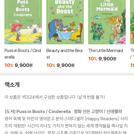
Puss in Boots / Cind
Beauty and the Bea
The Little Mermaid
Th
erella
st
/ 
10
9,900
%
원
10
9,900
10
9,900
1
%
%
원
원
책소개
이 상품은 YES24에서 구성한 상품입니다.(낱개 반품 불가).
[도서] Puss in Boots / Cinderella : 장화 신은 고양이 / 신데렐라
영어 독해 및 어린이 영어문고 분야 스테디셀러 [Happy Readers] 시리
즈의 개정판! 시간이 지나도 가치가 변하지 않는 세계 명작들을 렉사일 지
수, 어휘 수, 어휘 난이도, 문장 구조를 기준으로 1단계부터 6단계까지 체