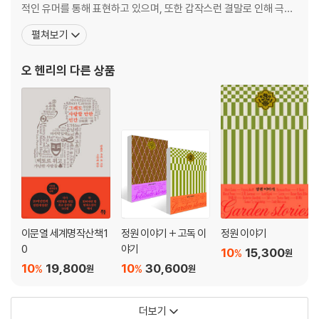
적인 유머를 통해 표현하고 있으며, 또한 갑작스런 결말로 인해 극적
있다. 읽는 재미를 더하기 위해 각 페이지를 재미있고 감각적으로 디자인
효과를 높이고 있다. 이러한 기법은 그의 등록상표가 되다시피했으나
한 Happy Readers 시리즈. 전문 성우들의 실감나는 연기가 담긴 음원을
펼쳐보기
그런 수법의 유행이 한물가자 평론가들은 바로 그런 수법 때문에 그
함께 들으면 더욱 몰입하여 영어 원서를 즐길 수 있다!
의 작품을 높이 평가하지 않게 되었다. 그는 숙모가 교사로 있는 학교
오 헨리
의 다른 상품
에서 교육을 받았고, 졸업 후에는 숙
[도서] Heidi : 하이디
영어 독해 및 어린이 영어문고 분야 스테디셀러 [Happy Readers] 시리
즈의 개정판! 시간이 지나도 가치가 변하지 않는 세계 명작들을 렉사일 지
수, 어휘 수, 어휘 난이도, 문장 구조를 기준으로 1단계부터 6단계까지 체
계적으로 정리하여, 총 48권으로 돌아왔다. 이번 개정판의 가장 큰 특징은
한국어를 일체 제외하고, 핵심 어휘와 표현에 특별한 스타일을 적용해 텍
스트를 더욱 생동감 있게 구성했다는 점이다. 또한 쿠폰 코드를 통해 무료
로 이용할 수 있는 전자책이 제공되는데, 전자책에서는 페이지별 음원, 한
국어 번역, 키워드, 그래머 포인트를 확인할 수 있다.
이문열 세계명작산책 1
정원 이야기 + 고독 이
정원 이야기
0
야기
10
15,300
%
원
추가로 다락원 홈페이지(darakwon.co.kr)에서 각 권의 전문 번역, MP3
10
19,800
10
30,600
%
%
원
원
파일, RC 퀴즈, LC 퀴즈, 키워드, 그래머 포인트를 무료로 다운로드할 수
있다. 읽는 재미를 더하기 위해 각 페이지를 재미있고 감각적으로 디자인
더보기
한 Happy Readers 시리즈. 전문 성우들의 실감나는 연기가 담긴 음원을