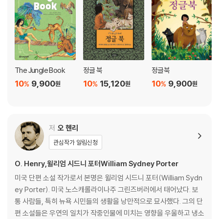
추가로 다락원 홈페이지(darakwon.co.kr)에서 각 권의 전문 번역, MP3
파일, RC 퀴즈, LC 퀴즈, 키워드, 그래머 포인트를 무료로 다운로드할 수
있다. 읽는 재미를 더하기 위해 각 페이지를 재미있고 감각적으로 디자인
한 Happy Readers 시리즈. 전문 성우들의 실감나는 연기가 담긴 음원을
함께 들으면 더욱 몰입하여 영어 원서를 즐길 수 있다!
The Jungle Book
정글 북
정글북
10
9,900
10
15,120
10
9,900
%
%
%
[도서] The Jungle Book : 정글북
원
원
원
영어 독해 및 어린이 영어문고 분야 스테디셀러 [Happy Readers] 시리
즈의 개정판! 시간이 지나도 가치가 변하지 않는 세계 명작들을 렉사일 지
수, 어휘 수, 어휘 난이도, 문장 구조를 기준으로 1단계부터 6단계까지 체
저
오 헨리
계적으로 정리하여, 총 48권으로 돌아왔다. 이번 개정판의 가장 큰 특징은
한국어를 일체 제외하고, 핵심 어휘와 표현에 특별한 스타일을 적용해 텍
관심작가 알림신청
스트를 더욱 생동감 있게 구성했다는 점이다. 또한 쿠폰 코드를 통해 무료
O. Henry,윌리엄 시드니 포터William Sydney Porter
로 이용할 수 있는 전자책이 제공되는데, 전자책에서는 페이지별 음원, 한
미국 단편 소설 작가로서 본명은 윌리엄 시드니 포터(William Sydn
국어 번역, 키워드, 그래머 포인트를 확인할 수 있다.
ey Porter). 미국 노스캐롤라이나주 그린즈버러에서 태어났다. 보
통 사람들, 특히 뉴욕 시민들의 생활을 낭만적으로 묘사했다. 그의 단
추가로 다락원 홈페이지(darakwon.co.kr)에서 각 권의 전문 번역, MP3
편 소설들은 우연의 일치가 작중인물에 미치는 영향을 우울하고 냉소
파일, RC 퀴즈, LC 퀴즈, 키워드, 그래머 포인트를 무료로 다운로드할 수