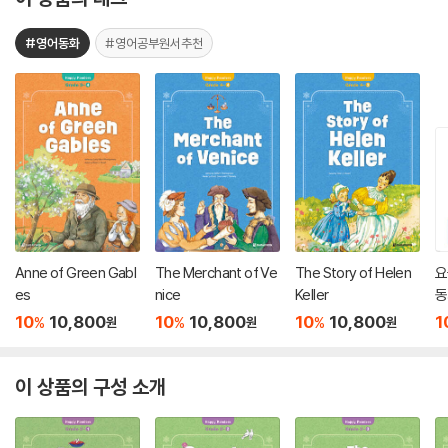
#영어동화
#영어공부원서추천
Anne of Green Gabl
The Merchant of Ve
The Story of Helen
요
es
nice
Keller
동
권
10
10,800
10
10,800
10
10,800
1
%
%
%
원
원
원
이 상품의 구성 소개