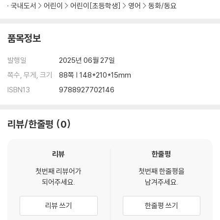
국내도서
어린이
어린이[초등학생]
영어
동화/동요
품목정보
발행일
2025년 06월 27일
쪽수, 무게, 크기
88쪽 | 148*210*15mm
ISBN13
9788927702146
리뷰/한줄평
0
리뷰
한줄평
첫번째 리뷰어가
첫번째 한줄평을
되어주세요.
남겨주세요.
리뷰 쓰기
한줄평 쓰기