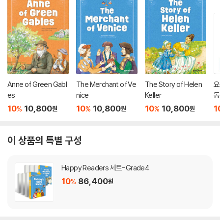
Anne of Green Gabl
The Merchant of Ve
The Story of Helen
요
es
nice
Keller
동
권
10
10,800
10
10,800
10
10,800
1
%
%
%
원
원
원
이 상품의 특별 구성
Happy Readers 세트-Grade4
10
86,400
%
원