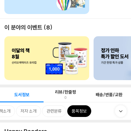
이 분야의 이벤트
8
리뷰/한줄평
도서정보
배송/반품/교환
0
책소개
저자 소개
관련분류
품목정보