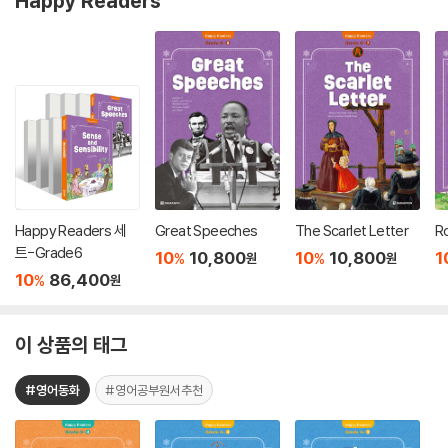
Happy Readers
Happy Readers 세
Great Speeches
The Scarlet Letter
R
트-Grade6
10
10,800
10
10,800
1
%
%
원
원
10
86,400
%
원
이 상품의 태그
#영어동화
#영어공부원서추천