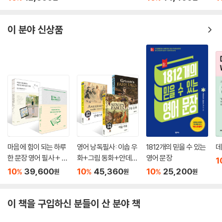
이 분야 신상품
마음에 힘이 되는 하루
영어 낭독필사: 이솝 우
1812개의 믿을 수 있는
데
한 문장 영어 필사 + 마
화+그림 동화+안데르
영어 문장
1
음이 단단해지는 하루
센 동화 세트
10
39,600
10
45,360
10
25,200
%
%
%
원
원
원
한 문장 일본어 필사 세
트
이 책을 구입하신 분들이 산 분야 책