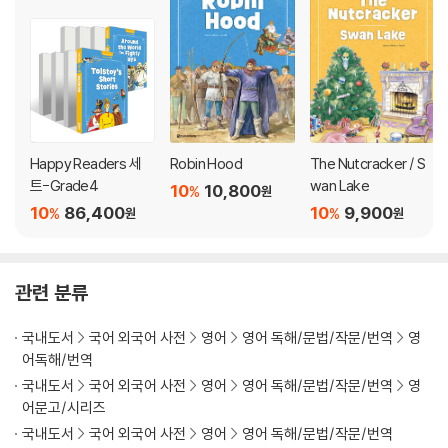
Happy Readers 세
Robin Hood
The Nutcracker / S
트-Grade4
wan Lake
10
10,800
%
원
10
86,400
10
9,900
%
%
원
원
관련 분류
국내도서
국어 외국어 사전
영어
영어 독해/문법/작문/번역
영
어독해/번역
국내도서
국어 외국어 사전
영어
영어 독해/문법/작문/번역
영
어문고/시리즈
국내도서
국어 외국어 사전
영어
영어 독해/문법/작문/번역