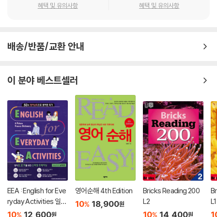
혜택 및 유의사항
혜택 및 유의사항
배송/반품/교환 안내
이 분야 베스트셀러
EEA : English for Eve
영어순해 4th Edition
Bricks Reading 200
B
ryday Activities 일상
L2
L1
10
18,900
%
원
표현 낭독편
10
12,600
10
14,400
1
%
%
원
원