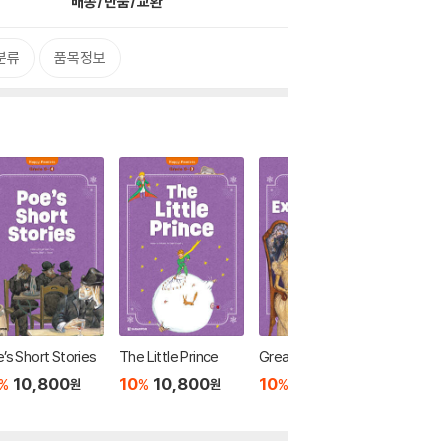
배송/반품/교환
분류
품목정보
’s Short Stories
The Little Prince
Great Expectations
Sense a
y
10,800
10
10,800
10
10,800
%
%
%
원
원
원
10
1
%