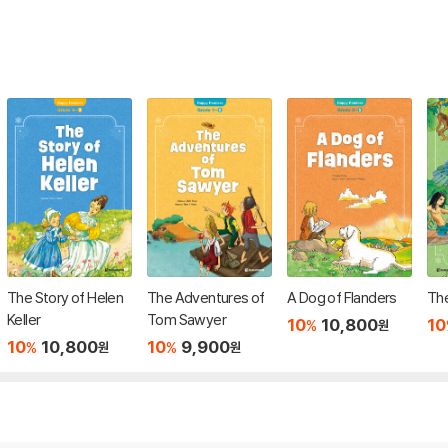
The Story of Helen
The Adventures of
A Dog of Flanders
The
Keller
Tom Sawyer
10
10,800
10
%
원
10
10,800
10
9,900
%
%
원
원