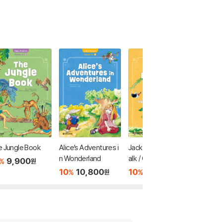
 Jungle Book
Alice’s Adventures i
Jack and the Beanst
The Mer
n Wonderland
alk / Goldilocks and
nice
9,900
%
원
the Three Bears / T
10
10,800
10
9,900
10
1
%
%
%
원
원
he Little Red Hen