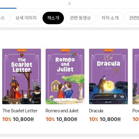
0
뉴스
상세 이미지
책소개
관련 동영상
저자 소개
관련
The Scarlet Letter
Romeo and Juliet
Dracula
Poe
10
10,800
10
10,800
10
10,800
10
%
%
%
원
원
원