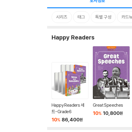
도서정보
시리즈
태그
특별 구성
카드
Happy Readers
Happy Readers 세
Great Speeches
트-Grade6
10
10,800
%
원
10
86,400
%
원