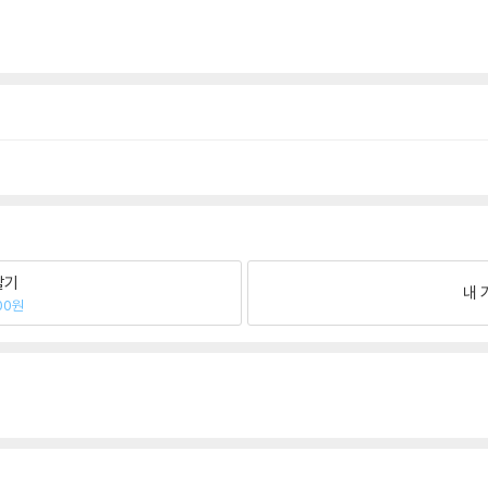
팔기
내 
00원